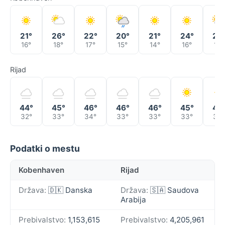
21°
26°
22°
20°
21°
24°
20
16°
18°
17°
15°
14°
16°
16°
Rijad
44°
45°
46°
46°
46°
45°
45
32°
33°
34°
33°
33°
33°
33°
Podatki o mestu
Kobenhaven
Rijad
Država:
🇩🇰 Danska
Država:
🇸🇦 Saudova
Arabija
Prebivalstvo:
1,153,615
Prebivalstvo:
4,205,961