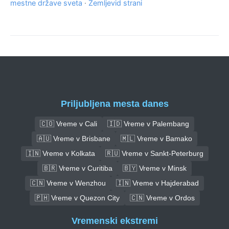
mestne države sveta
·
Zemljevid strani
Priljubljena mesta danes
🇨🇴 Vreme v Cali
🇮🇩 Vreme v Palembang
🇦🇺 Vreme v Brisbane
🇲🇱 Vreme v Bamako
🇮🇳 Vreme v Kolkata
🇷🇺 Vreme v Sankt-Peterburg
🇧🇷 Vreme v Curitiba
🇧🇾 Vreme v Minsk
🇨🇳 Vreme v Wenzhou
🇮🇳 Vreme v Hajderabad
🇵🇭 Vreme v Quezon City
🇨🇳 Vreme v Ordos
Vremenski ekstremi