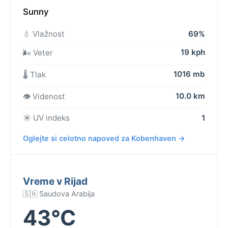
Sunny
💧 Vlažnost
69%
19 kph
🌬️ Veter
1016 mb
🌡️ Tlak
10.0 km
👁️ Videnost
☀️ UV indeks
1
Oglejte si celotno napoved za Kobenhaven →
Vreme v Rijad
🇸🇦 Saudova Arabija
43°C