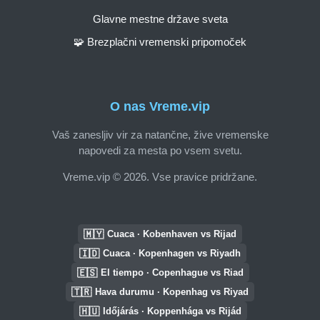
Glavne mestne države sveta
🧩 Brezplačni vremenski pripomoček
O nas Vreme.vip
Vaš zanesljiv vir za natančne, žive vremenske
napovedi za mesta po vsem svetu.
Vreme.vip © 2026. Vse pravice pridržane.
🇲🇾
Cuaca · Kobenhaven vs Rijad
🇮🇩
Cuaca · Kopenhagen vs Riyadh
🇪🇸
El tiempo · Copenhague vs Riad
🇹🇷
Hava durumu · Kopenhag vs Riyad
🇭🇺
Időjárás · Koppenhága vs Rijád