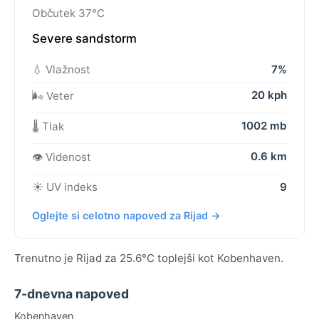
Občutek 37°C
Severe sandstorm
💧 Vlažnost
7%
20 kph
🌬️ Veter
1002 mb
🌡️ Tlak
0.6 km
👁️ Videnost
☀️ UV indeks
9
Oglejte si celotno napoved za Rijad →
Trenutno je Rijad za 25.6°C toplejši kot Kobenhaven.
7-dnevna napoved
Kobenhaven