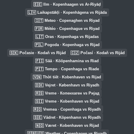
🇪🇪
Ilm · Kopenhaagen vs Ar-Riyāḑ
🇱🇻
Laikapstākļi · Kopenhāgena vs Rijāda
🇮🇹
Meteo · Copenaghen vs Riyad
🇫🇷
Météo · Copenhague vs Riyad
🇱🇹
Oras · Kopenhaga vs Rijadas
🇵🇱
Pogoda · Kopenhaga vs Rijad
🇸🇰
🇨🇿
Počasie · Kodaň vs Rijád
Počasí · Kodaň vs Rijád
🇫🇮
Sää · Kööpenhamina vs Riad
🇵🇹
Tempo · Copenhaga vs Riade
🇻🇳
Thời tiết · Kobenhaven vs Rijad
🇩🇰
Vejret · København vs Riyadh
🇷🇸
Vreme · Копенхаген vs Ријад
🇸🇮
Vreme · Kobenhaven vs Rijad
🇷🇴
Vremea · Copenhaga vs Riyadh
🇸🇪
Vädret · Köpenhamn vs Riyadh
🇳🇴
Været · Kobenhaven vs Rijad
🇬🇧🇺🇸
Weather · Copenhagen vs Riyadh