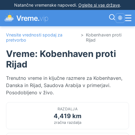
Natančne vremenske napovedi
.
Oglejte si vse države
.
☰
Vreme.
vip
🌐
Vnesite vrednosti spodaj za
>
Kobenhaven proti
pretvorbo
Rijad
Vreme: Kobenhaven proti
Rijad
Trenutno vreme in ključne razmere za Kobenhaven,
Danska in Rijad, Saudova Arabija v primerjavi.
Posodobljeno v živo.
RAZDALJA
4,419 km
zračna razdalja