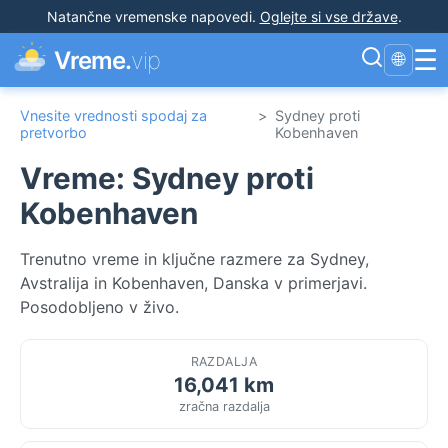
Natančne vremenske napovedi
.
Oglejte si vse države
.
☰
Vreme.
vip
🌐
Vnesite vrednosti spodaj za
>
Sydney proti
pretvorbo
Kobenhaven
Vreme: Sydney proti
Kobenhaven
Trenutno vreme in ključne razmere za Sydney,
Avstralija in Kobenhaven, Danska v primerjavi.
Posodobljeno v živo.
RAZDALJA
16,041 km
zračna razdalja