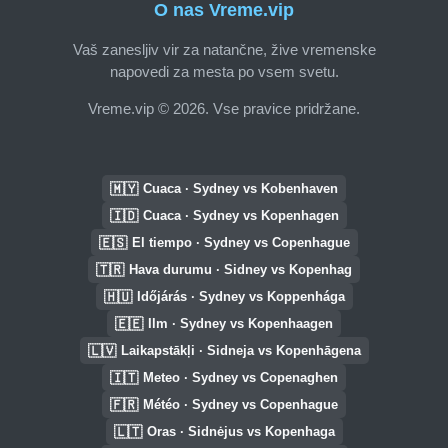
O nas Vreme.vip
Vaš zanesljiv vir za natančne, žive vremenske
napovedi za mesta po vsem svetu.
Vreme.vip © 2026. Vse pravice pridržane.
🇲🇾
Cuaca · Sydney vs Kobenhaven
🇮🇩
Cuaca · Sydney vs Kopenhagen
🇪🇸
El tiempo · Sydney vs Copenhague
🇹🇷
Hava durumu · Sidney vs Kopenhag
🇭🇺
Időjárás · Sydney vs Koppenhága
🇪🇪
Ilm · Sydney vs Kopenhaagen
🇱🇻
Laikapstākļi · Sidneja vs Kopenhāgena
🇮🇹
Meteo · Sydney vs Copenaghen
🇫🇷
Météo · Sydney vs Copenhague
🇱🇹
Oras · Sidnėjus vs Kopenhaga