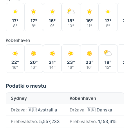
17°
17°
16°
18°
16°
17°
20
8°
8°
9°
10°
11°
8°
9°
Kobenhaven
22°
20°
21°
23°
23°
18°
20
16°
16°
14°
16°
16°
15°
13°
Podatki o mestu
Sydney
Kobenhaven
Država:
🇦🇺 Avstralija
Država:
🇩🇰 Danska
Prebivalstvo:
5,557,233
Prebivalstvo:
1,153,615