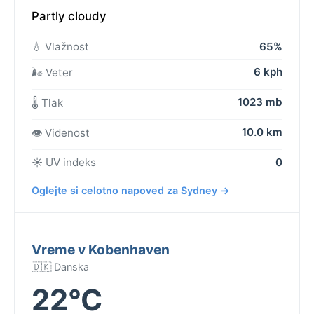
Partly cloudy
💧 Vlažnost
65%
6 kph
🌬️ Veter
1023 mb
🌡️ Tlak
10.0 km
👁️ Videnost
☀️ UV indeks
0
Oglejte si celotno napoved za Sydney →
Vreme v Kobenhaven
🇩🇰 Danska
22°C