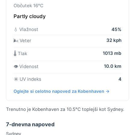
Občutek 16°C
Partly cloudy
💧 Vlažnost
45%
32 kph
🌬️ Veter
1013 mb
🌡️ Tlak
10.0 km
👁️ Videnost
☀️ UV indeks
4
Oglejte si celotno napoved za Kobenhaven →
Trenutno je Kobenhaven za 10.5°C toplejši kot Sydney.
7-dnevna napoved
Sydney