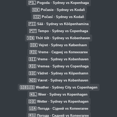
🇵🇱
Pogoda · Sydney vs Kopenhaga
🇸🇰
Počasie · Sydney vs Kodaň
🇨🇿
Počasí · Sydney vs Kodaň
🇫🇮
Sää · Sydney vs Kööpenhamina
🇵🇹
Tempo · Sydney vs Copenhaga
🇻🇳
Thời tiết · Sydney vs Kobenhaven
🇩🇰
Vejret · Sydney vs København
🇷🇸
Vreme · Сиднеј vs Копенхаген
🇸🇮
Vreme · Sydney vs Kobenhaven
🇷🇴
Vremea · Sydney vs Copenhaga
🇸🇪
Vädret · Sydney vs Köpenhamn
🇳🇴
Været · Sydney vs Kobenhaven
🇬🇧🇺🇸
Weather · Sydney City vs Copenhagen
🇳🇱
Weer · Sydney vs Kopenhagen
🇩🇪
Wetter · Sydney vs Kopenhagen
🇺🇦
Погода · Сідней vs Копенгаген
🇷🇺
Погода · Сидней vs Копенгаген