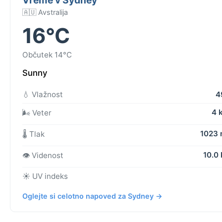
🇦🇺 Avstralija
16°C
Občutek 14°C
Sunny
💧 Vlažnost
4
4 
🌬️ Veter
1023
🌡️ Tlak
10.0
👁️ Videnost
☀️ UV indeks
Oglejte si celotno napoved za Sydney →