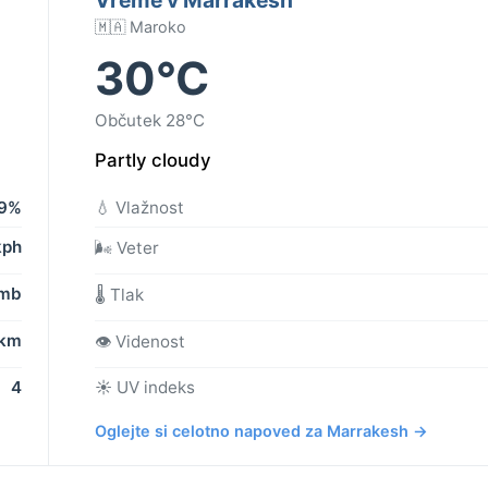
🇲🇦 Maroko
30°C
Občutek 28°C
Partly cloudy
9%
💧 Vlažnost
kph
🌬️ Veter
 mb
🌡️ Tlak
 km
👁️ Videnost
4
☀️ UV indeks
Oglejte si celotno napoved za Marrakesh →