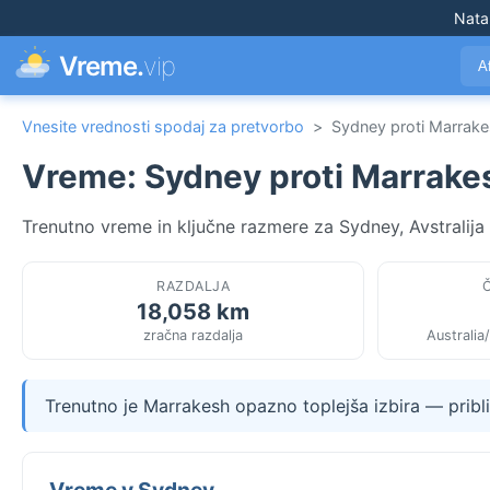
Nata
Vreme.
vip
A
Vnesite vrednosti spodaj za pretvorbo
>
Sydney proti Marrak
Vreme: Sydney proti Marrake
Trenutno vreme in ključne razmere za Sydney, Avstralija
RAZDALJA
18,058 km
zračna razdalja
Australia
Trenutno je Marrakesh opazno toplejša izbira — pribl
Vreme v Sydney