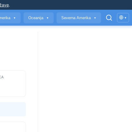
ržave
.
🌐
merika
Oceanija
Severna Amerika
▾
▼
▼
▼
KA