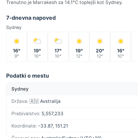
Trenutno je Marrakesh za 14.1°C toplejši kot Sydney.
7-dnevna napoved
Sydney
16°
19°
17°
19°
20°
16°
9°
10°
10°
12°
12°
10°
Podatki o mestu
Sydney
Država:
🇦🇺 Avstralija
Prebivalstvo:
5,557,233
Koordinate:
-33.87, 151.21