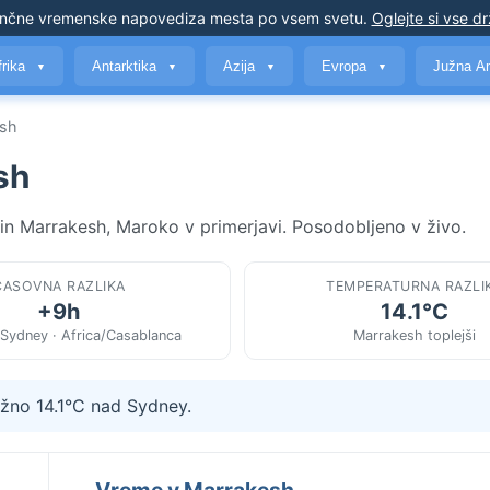
nčne vremenske napovedi
za mesta po vsem svetu
.
Oglejte si vse d
frika
Antarktika
Azija
Evropa
Južna A
▼
▼
▼
▼
esh
sh
 in Marrakesh, Maroko v primerjavi. Posodobljeno v živo.
ČASOVNA RAZLIKA
TEMPERATURNA RAZLI
+9h
14.1°C
/Sydney · Africa/Casablanca
Marrakesh toplejši
ižno 14.1°C nad Sydney.
Vreme v Marrakesh