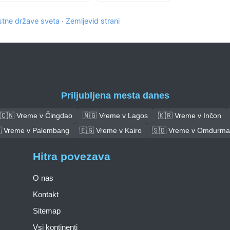
tne države sveta
·
Zemljevid strani
Priljubljena mesta danes
🇨🇳 Vreme v Čingdao
🇳🇬 Vreme v Lagos
🇰🇷 Vreme v Inčon
 Vreme v Palembang
🇪🇬 Vreme v Kairo
🇸🇩 Vreme v Omdurm
Hitra povezava
O nas
Kontakt
Sitemap
Vsi kontinenti