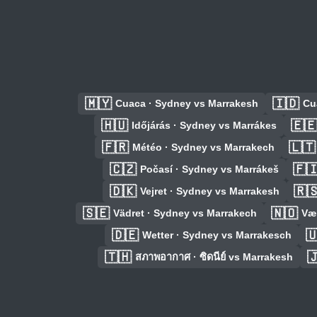
🇲🇾
🇮🇩
Cuaca · Sydney vs Marrakesh
Cu
🇭🇺
🇪
Időjárás · Sydney vs Marrákes
🇫🇷
🇱🇹
Météo · Sydney vs Marrakech
🇨🇿
🇫
Počasí · Sydney vs Marrákeš
🇩🇰
🇷
Vejret · Sydney vs Marrakesh
🇸🇪
🇳🇴
Vädret · Sydney vs Marrakech
Vær
🇩🇪

Wetter · Sydney vs Marrakesch
🇹🇭

สภาพอากาศ · ซิดนีย์ vs Marrakesh