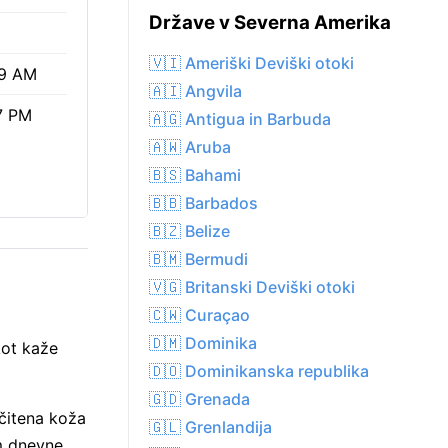
Države v Severna Amerika
🇻🇮 Ameriški Deviški otoki
9 AM
🇦🇮 Angvila
7 PM
🇦🇬 Antigua in Barbuda
🇦🇼 Aruba
🇧🇸 Bahami
🇧🇧 Barbados
🇧🇿 Belize
🇧🇲 Bermudi
🇻🇬 Britanski Deviški otoki
🇨🇼 Curaçao
🇩🇲 Dominika
kot kaže
🇩🇴 Dominikanska republika
🇬🇩 Grenada
čitena koža
🇬🇱 Grenlandija
8m dnevne