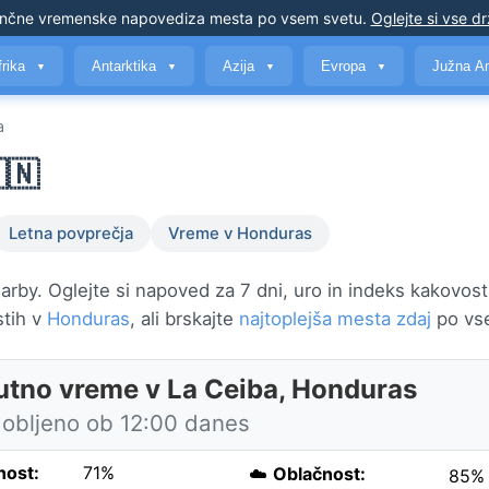
nčne vremenske napovedi
za mesta po vsem svetu
.
Oglejte si vse d
frika
Antarktika
Azija
Evropa
Južna A
▼
▼
▼
▼
a
🇳
Letna povprečja
Vreme v Honduras
rby. Oglejte si napoved za 7 dni, uro in indeks kakovosti
stih v
Honduras
, ali brskajte
najtoplejša mesta zdaj
po vs
utno vreme v La Ceiba, Honduras
obljeno ob 12:00 danes
nost:
71%
☁️
Oblačnost:
85%