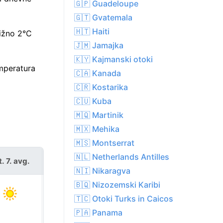
🇬🇵 Guadeloupe
🇬🇹 Gvatemala
🇭🇹 Haiti
ližno 2°C
🇯🇲 Jamajka
🇰🇾 Kajmanski otoki
emperatura
🇨🇦 Kanada
🇨🇷 Kostarika
🇨🇺 Kuba
🇲🇶 Martinik
🇲🇽 Mehika
🇲🇸 Montserrat
🇳🇱 Netherlands Antilles
. 7. avg.
sob. 8. avg.
🇳🇮 Nikaragva
🇧🇶 Nizozemski Karibi
🇹🇨 Otoki Turks in Caicos
🇵🇦 Panama