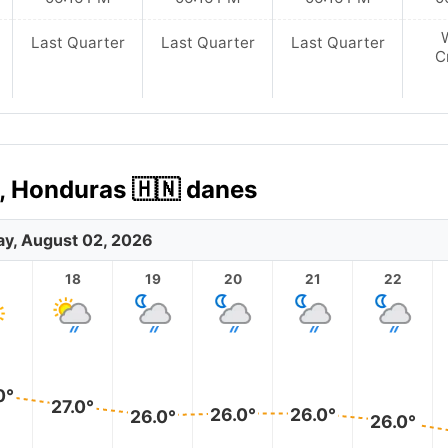
Last Quarter
Last Quarter
Last Quarter
C
, Honduras 🇭🇳 danes
y, August 02, 2026
18
19
20
21
22
0°
27.0°
26.0°
26.0°
26.0°
26.0°