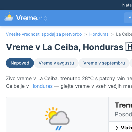
Nata
Vreme.
vip
A
Vnesite vrednosti spodaj za pretvorbo
>
Honduras
>
La Ceib
Vreme v La Ceiba, Honduras 
Napoved
Vreme v avgustu
Vreme v septembru
Živo vreme v La Ceiba, trenutno 28°C s patchy rain nea
Ceiba je v
Honduras
— glejte vreme v vseh večjih me
Tren
Posod
💧
Vlaž