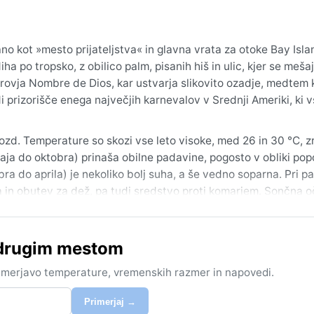
no kot »mesto prijateljstva« in glavna vrata za otoke Bay Isla
a po tropsko, z obilico palm, pisanih hiš in ulic, kjer se mešaj
rovja Nombre de Dios, kar ustvarja slikovito ozadje, medtem k
i prizorišče enega največjih karnevalov v Srednji Ameriki, ki 
gozd. Temperature so skozi vse leto visoke, med 26 in 30 °C, 
aja do oktobra) prinaša obilne padavine, pogosto v obliki po
a do aprila) je nekoliko bolj suha, a še vedno soparna. Pri pa
 in obutev za dež, pa tudi sredstvo proti komarjem. Sončna o
od decembra do aprila, ko je padavin manj in sonce pogosteje
 drugim mestom
e nevihte in orkane, ki se pojavljajo od junija do novembra; č
etrovi in nalivi povzročijo začasne poplave. Značilen pojav so 
rimerjavo temperature, vremenskih razmer in napovedi.
dvigom temperature. Vlažnost je stalna spremljevalka, a prav ta
Primerjaj →