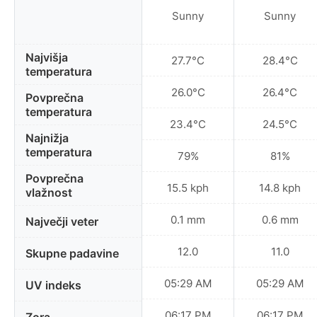
Sunny
Sunny
Najvišja
27.7°C
28.4°C
temperatura
26.0°C
26.4°C
Povprečna
temperatura
23.4°C
24.5°C
Najnižja
temperatura
79%
81%
Povprečna
15.5 kph
14.8 kph
vlažnost
0.1 mm
0.6 mm
Največji veter
12.0
11.0
Skupne padavine
05:29 AM
05:29 AM
UV indeks
06:17 PM
06:17 PM