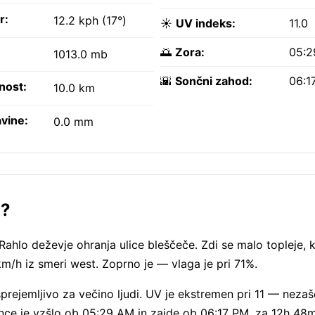
r:
12.2 kph (17°)
☀️
UV indeks:
11.0
🌅
Zora:
05:2
1013.0 mb
🌇
Sončni zahod:
06:1
nost:
10.0 km
vine:
0.0 mm
o?
Rahlo deževje ohranja ulice bleščeče. Zdi se malo topleje, 
 km/h iz smeri west. Zoprno je — vlaga je pri 71%.
rejemljivo za večino ljudi. UV je ekstremen pri 11 — nezaš
Sonce je vzšlo ob 05:29 AM in zaide ob 06:17 PM, za 12h 4