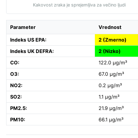
Kakovost zraka je sprejemljiva za večino ljudi
Parameter
Vrednost
Indeks US EPA:
2 (Zmerno)
Indeks UK DEFRA:
2 (Nizko)
CO:
122.0 µg/m³
O3:
67.0 µg/m³
NO2:
0.2 µg/m³
SO2:
1.1 µg/m³
PM2.5:
21.9 µg/m³
PM10:
66.1 µg/m³