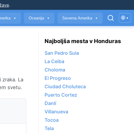
ržave
.
🌐
merika
Oceanija
Severna Amerika
▾
▼
▼
▼
Najboljša mesta v Honduras
San Pedro Sula
La Ceiba
Choloma
El Progreso
 zraka. La
Ciudad Choluteca
em svetu.
Puerto Cortez
Danlí
Villanueva
Tocoa
Tela