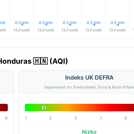
Dež
0.0 mm
0.0 mm
0.0 mm
0.0 mm
0.0 mm
↑
↑
↑
↑
↑
↑
km/h
15.0 km/h
13.0 km/h
13.0 km/h
12.0 km/h
12.0 km/h
 Honduras 🇭🇳 (AQI)
Indeks UK DEFRA
Department for Environment, Food & Rural Affair
2
6
1
3
5
7
9
Nizko