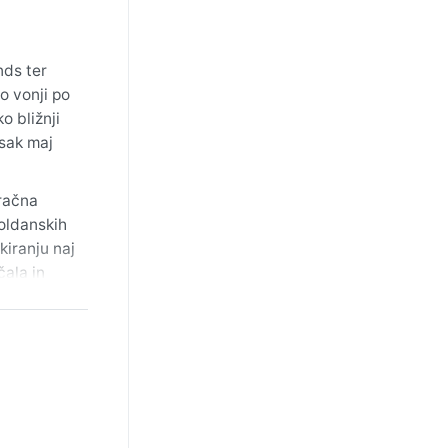
nds ter
o vonji po
o bližnji
vsak maj
zračna
poldanskih
kiranju naj
čala in
 pokuka
eprav La
tudi
 ustvarja