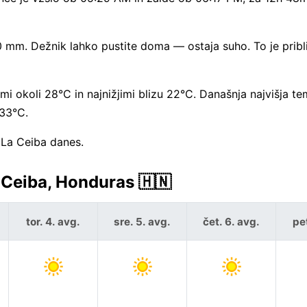
0 mm. Dežnik lahko pustite doma — ostaja suho. To je prib
rami okoli 28°C in najnižjimi blizu 22°C. Današnja najvišja t
 33°C.
 La Ceiba danes.
Ceiba, Honduras 🇭🇳
tor. 4. avg.
sre. 5. avg.
čet. 6. avg.
pet