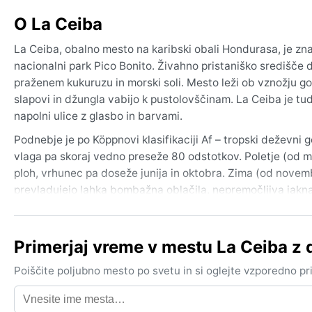
O La Ceiba
La Ceiba, obalno mesto na karibski obali Hondurasa, je zna
nacionalni park Pico Bonito. Živahno pristaniško središče dih
praženem kukuruzu in morski soli. Mesto leži ob vznožju go
slapovi in džungla vabijo k pustolovščinam. La Ceiba je tud
napolni ulice z glasbo in barvami.
Podnebje je po Köppnovi klasifikaciji Af – tropski deževni 
vlaga pa skoraj vedno preseže 80 odstotkov. Poletje (od m
ploh, vrhunec pa doseže junija in oktobra. Zima (od novembr
prevladujejo lahka bombažna oblačila, nepremočljiva jakna
klobuk so obvezni, saj je UV-indeks visok vse leto.
Najboljši čas za obisk z vidika vremena je sušno obdobje 
Primerjaj vreme v mestu La Ceiba z
izza oblakov. Vendar je treba računati na morebitne tropsk
Ceiba leži v nekoliko bolj zaščitenem zalivu, lahko močni v
Poiščite poljubno mesto po svetu in si oglejte vzporedno p
obalne megle v zgodnjih jutranjih urah, ki hitro izginejo z 
bujno zelenje, ki mestu daje pravi tropski čar.