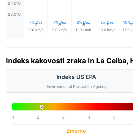
24.0°C
22.0°C
7% Dež
7% Dež
8% Dež
8% Dež
10% 
↑
↑
↑
↑
11.0 km/h
9.0 km/h
11.0 km/h
13.0 km/h
16.0 
Indeks kakovosti zraka in La Ceiba,
Indeks US EPA
Environmental Protection Agency
2
1
2
3
4
5
Zmerno