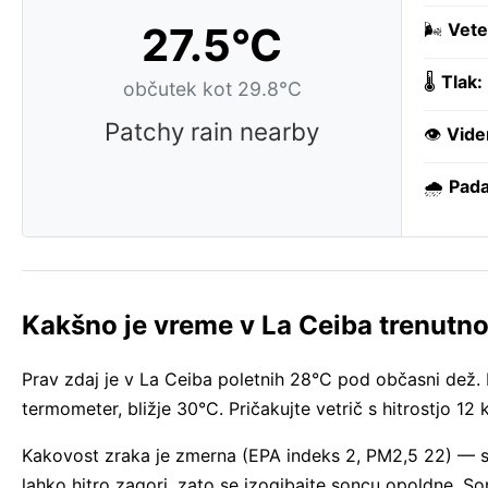
27.5°C
🌬️
Vete
🌡️
Tlak:
občutek kot 29.8°C
Patchy rain nearby
👁️
Vide
🌧️
Pada
Kakšno je vreme v La Ceiba trenutn
Prav zdaj je v La Ceiba poletnih 28°C pod občasni dež. 
termometer, bližje 30°C. Pričakujte vetrič s hitrostjo 12
Kakovost zraka je zmerna (EPA indeks 2, PM2,5 22) — sp
lahko hitro zagori, zato se izogibajte soncu opoldne. 