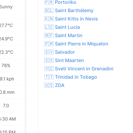
🇵🇷 Portoriko
Sunny
Partly cloudy
🇧🇱 Saint Barthélemy
🇰🇳 Saint Kitts in Nevis
27.7°C
27.7°C
🇱🇨 Saint Lucia
🇲🇫 Saint Martin
24.9°C
25.4°C
🇵🇲 Saint Pierre in Miquelon
🇸🇻 Salvador
22.3°C
23.9°C
🇸🇽 Sint Maarten
76%
73%
🇻🇨 Sveti Vincent in Grenadini
🇹🇹 Trinidad in Tobago
9.1 kph
15.1 kph
🇺🇸 ZDA
0.8 mm
0.5 mm
7.0
7.0
5:30 AM
05:30 AM
6:15 PM
06:15 PM