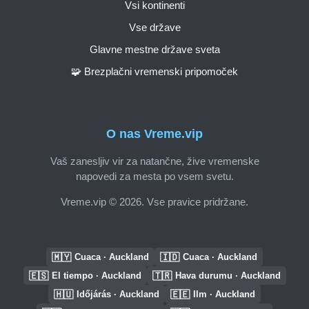
Vsi kontinenti
Vse države
Glavne mestne države sveta
🧩 Brezplačni vremenski pripomoček
O nas Vreme.vip
Vaš zanesljiv vir za natančne, žive vremenske
napovedi za mesta po vsem svetu.
Vreme.vip © 2026. Vse pravice pridržane.
🇲🇾
🇮🇩
Cuaca · Auckland
Cuaca · Auckland
🇪🇸
🇹🇷
El tiempo · Auckland
Hava durumu · Auckland
🇭🇺
🇪🇪
Időjárás · Auckland
Ilm · Auckland