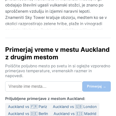
obdajajo številni ugasli vulkanski stožci, je znano po
sproščenem vzdušju in izjemni naravni lepoti.
Znameniti Sky Tower kraljuje obzorju, medtem ko se v
okolici razprostirajo zelene hribe, plaže in vinogradi
na otoku Waiheke. Prebivalci, približno milijon in pol,
uživajo v živahnem središču s pestro kulinarično
sceno in močnim vplivom pacifiške kulture. Mesto je
Primerjaj vreme v mestu Auckland
izhodišče za raziskovanje geotermalnih čudes
Rotorue ali jadralskih radosti Zaliva otokov.
z drugim mestom
Podnebje je po Köppnovi klasifikaciji oceanskega tipa
Poiščite poljubno mesto po svetu in si oglejte vzporedno
(Cfb). Poletja so mila, s povprečnimi temperaturami
primerjavo temperature, vremenskih razmer in
napovedi.
okoli 20 do 25 °C, pozimi pa se termometer le
redkokdaj spusti pod 7 °C. Padavine so dokaj
Primerjaj →
enakomerne skozi vse leto; najbolj deževna sta
meseca junij in julij, čeprav tudi poleti ni suše –
Priljubljene primerjave z mestom Auckland:
Auckland je znan po svoji vlagi in nenadnih plohah. Pri
Auckland vs 🇫🇷 Pariz
Auckland vs 🇬🇧 London
pakiranju je ključna plastovitost: lahka oblačila za
tople dni, a vedno vetrovka ali dežnik pri roki. Zaradi
Auckland vs 🇩🇪 Berlin
Auckland vs 🇪🇸 Madrid