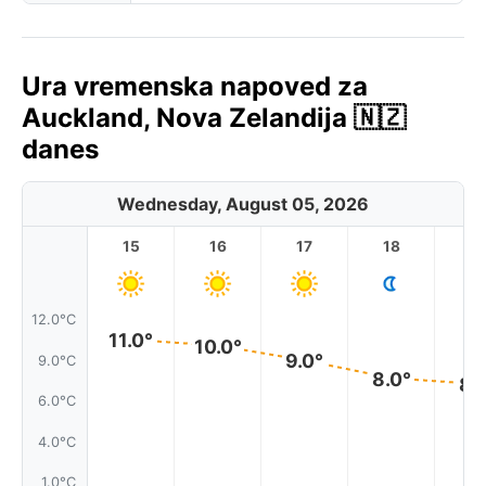
Ura vremenska napoved za
Auckland, Nova Zelandija 🇳🇿
danes
Wednesday, August 05, 2026
15
16
17
18
1
12.0°C
11.0°
10.0°
9.0°
9.0°C
8.0°
8.
6.0°C
4.0°C
1.0°C