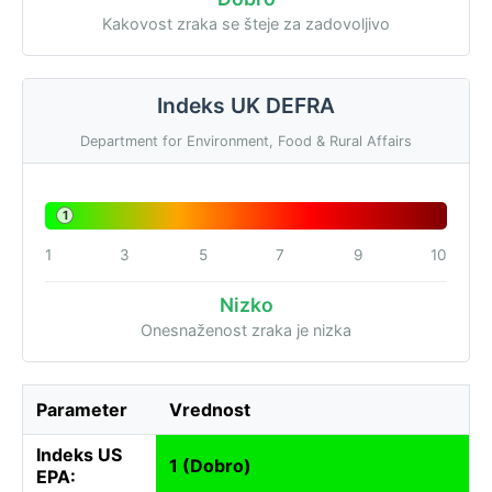
Kakovost zraka se šteje za zadovoljivo
Indeks UK DEFRA
Department for Environment, Food & Rural Affairs
1
1
3
5
7
9
10
Nizko
Onesnaženost zraka je nizka
Parameter
Vrednost
Indeks US
1 (Dobro)
EPA: