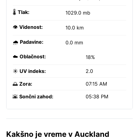
🌡️
Tlak:
1029.0 mb
👁️
Videnost:
10.0 km
🌧️
Padavine:
0.0 mm
☁️
Oblačnost:
18%
☀️
UV indeks:
2.0
🌅
Zora:
07:15 AM
🌇
Sončni zahod:
05:38 PM
Kakšno je vreme v Auckland