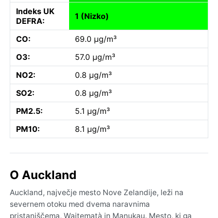
Indeks UK
1 (Nizko)
DEFRA:
CO:
69.0 µg/m³
O3:
57.0 µg/m³
NO2:
0.8 µg/m³
SO2:
0.8 µg/m³
PM2.5:
5.1 µg/m³
PM10:
8.1 µg/m³
O Auckland
Auckland, največje mesto Nove Zelandije, leži na
severnem otoku med dvema naravnima
pristaniščema, Waitematà in Manukau. Mesto, ki ga