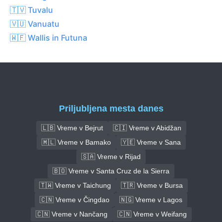
🇹🇻 Tuvalu
🇻🇺 Vanuatu
🇼🇫 Wallis in Futuna
Priljubljena mesta danes
🇱🇧 Vreme v Bejrut
🇨🇮 Vreme v Abidžan
🇲🇱 Vreme v Bamako
🇾🇪 Vreme v Sana
🇸🇦 Vreme v Rijad
🇧🇴 Vreme v Santa Cruz de la Sierra
🇹🇼 Vreme v Taichung
🇹🇷 Vreme v Bursa
🇨🇳 Vreme v Čingdao
🇳🇬 Vreme v Lagos
🇨🇳 Vreme v Nančang
🇨🇳 Vreme v Weifang