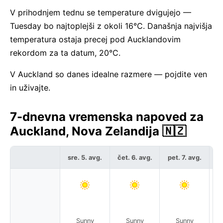
V prihodnjem tednu se temperature dvigujejo —
Tuesday bo najtoplejši z okoli 16°C. Današnja najvišja
temperatura ostaja precej pod Aucklandovim
rekordom za ta datum, 20°C.
V Auckland so danes idealne razmere — pojdite ven
in uživajte.
7-dnevna vremenska napoved za
Auckland, Nova Zelandija 🇳🇿
sre. 5. avg.
čet. 6. avg.
pet. 7. avg.
so
Sunny
Sunny
Sunny