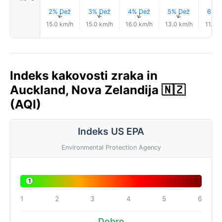
2% Dež
3% Dež
4% Dež
5% Dež
6% D
↑
↑
↑
↑
15.0 km/h
15.0 km/h
16.0 km/h
13.0 km/h
11.0 
Indeks kakovosti zraka in
Auckland, Nova Zelandija 🇳🇿
(AQI)
Indeks US EPA
Environmental Protection Agency
1
1
2
3
4
5
6
Dobro