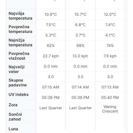
Najvišja
10.6°C
10.7°C
12.0°C
temperatura
7.5°C
6.8°C
7.4°C
Povprečna
temperatura
5.3°C
3.7°C
4.1°C
Najnižja
temperatura
62%
68%
74%
Povprečna
22.7 kph
13.0 kph
7.9 kph
vlažnost
0.0 mm
0.0 mm
0.0 mm
Največji
veter
3.0
3.0
3.0
Skupne
padavine
07:15 AM
07:14 AM
07:13 AM
UV indeks
05:38 PM
05:39 PM
05:40 PM
Zora
Waning
Last Quarter
Last Quarter
Crescent
Sončni
zahod
Luna