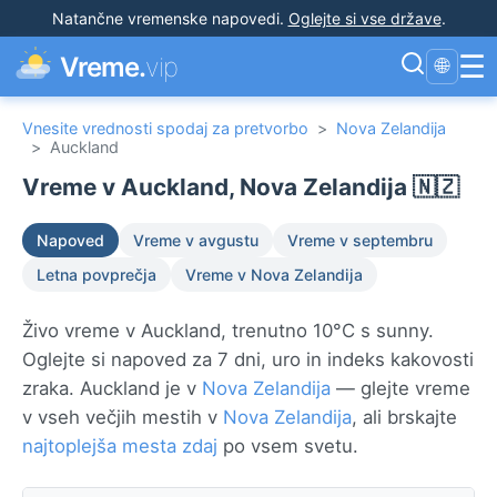
Natančne vremenske napovedi
.
Oglejte si vse države
.
☰
Vreme.
vip
🌐
Vnesite vrednosti spodaj za pretvorbo
>
Nova Zelandija
>
Auckland
Vreme v Auckland, Nova Zelandija 🇳🇿
Napoved
Vreme v avgustu
Vreme v septembru
Letna povprečja
Vreme v Nova Zelandija
Živo vreme v Auckland, trenutno 10°C s sunny.
Oglejte si napoved za 7 dni, uro in indeks kakovosti
zraka. Auckland je v
Nova Zelandija
— glejte vreme
v vseh večjih mestih v
Nova Zelandija
, ali brskajte
najtoplejša mesta zdaj
po vsem svetu.