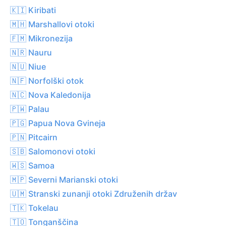
🇰🇮 Kiribati
🇲🇭 Marshallovi otoki
🇫🇲 Mikronezija
🇳🇷 Nauru
🇳🇺 Niue
🇳🇫 Norfolški otok
🇳🇨 Nova Kaledonija
🇵🇼 Palau
🇵🇬 Papua Nova Gvineja
🇵🇳 Pitcairn
🇸🇧 Salomonovi otoki
🇼🇸 Samoa
🇲🇵 Severni Marianski otoki
🇺🇲 Stranski zunanji otoki Združenih držav
🇹🇰 Tokelau
🇹🇴 Tonganščina