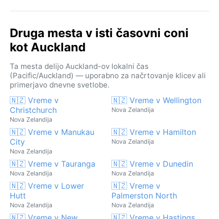
Druga mesta v isti časovni coni
kot Auckland
Ta mesta delijo Auckland-ov lokalni čas
(Pacific/Auckland) — uporabno za načrtovanje klicev ali
primerjavo dnevne svetlobe.
🇳🇿 Vreme v
🇳🇿 Vreme v Wellington
Christchurch
Nova Zelandija
Nova Zelandija
🇳🇿 Vreme v Manukau
🇳🇿 Vreme v Hamilton
City
Nova Zelandija
Nova Zelandija
🇳🇿 Vreme v Tauranga
🇳🇿 Vreme v Dunedin
Nova Zelandija
Nova Zelandija
🇳🇿 Vreme v Lower
🇳🇿 Vreme v
Hutt
Palmerston North
Nova Zelandija
Nova Zelandija
🇳🇿 Vreme v New
🇳🇿 Vreme v Hastings