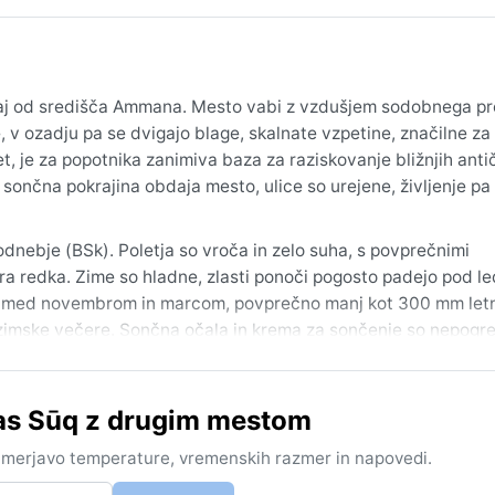
ljaj od središča Ammana. Mesto vabi z vzdušjem sodobnega p
 v ozadju pa se dvigajo blage, skalnate vzpetine, značilne za
t, je za popotnika zanimiva baza za raziskovanje bližnjih anti
, sončna pokrajina obdaja mesto, ulice so urejene, življenje pa
dnebje (BSk). Poletja so vroča in zelo suha, s povprečnimi
ara redka. Zime so hladne, zlasti ponoči pogosto padejo pod le
e med novembrom in marcom, povprečno manj kot 300 mm let
a zimske večere. Sončna očala in krema za sončenje so nepogreš
tober–november), ko so temperature prijetno blage in je možn
 as Sūq z drugim mestom
ovanja, pozimi pa občasne snežne padavine presenetijo in povz
očan, suh veter iz vzhoda, imenovan hamsin, ki dvigne prah in
rimerjavo temperature, vremenskih razmer in napovedi.
 podnebje predvidljivo, z veliko sonca in jasnega neba.