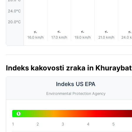
24.0°C
20.0°C
↑
↑
↑
↑
16.0 km/h
17.0 km/h
19.0 km/h
21.0 km/h
24.0 
Indeks kakovosti zraka in Khuraybat 
Indeks US EPA
Environmental Protection Agency
1
1
2
3
4
5