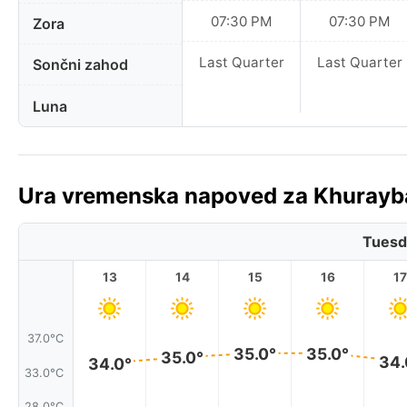
07:30 PM
07:30 PM
Zora
Last Quarter
Last Quarter
Sončni zahod
Luna
Ura vremenska napoved za Khuraybat
Tuesd
13
14
15
16
17
37.0°C
35.0°
35.0°
35.0°
34.
34.0°
33.0°C
28.0°C