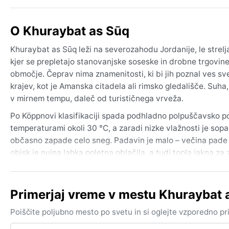
O Khuraybat as Sūq
Khuraybat as Sūq leži na severozahodu Jordanije, le stre
kjer se prepletajo stanovanjske soseske in drobne trgovine,
območje. Čeprav nima znamenitosti, ki bi jih poznal ves sve
krajev, kot je Amanska citadela ali rimsko gledališče. Suha
v mirnem tempu, daleč od turističnega vrveža.
Po Köppnovi klasifikaciji spada podhladno polpuščavsko po
temperaturami okoli 30 °C, a zaradi nizke vlažnosti je sop
občasno zapade celo sneg. Padavin je malo – večina pad
obisk je nujna lahka poletna oblačila, a tudi topla jakna z
vse leto, saj je sonce skoraj vsakodnevni spremljevalec.
Najboljši čas za obisk je pomlad (marec–maj) in jesen (ok
Primerjaj vreme v mestu Khuraybat
padavin majhna. Poleti je lahko prevroče za daljša razisk
kratkotrajne zapore cest. Izstopajoč vremenski pojav je m
Poiščite poljubno mesto po svetu in si oglejte vzporedno p
vidljivost – pojavi se zlasti spomladi in jeseni. Sicer pa je