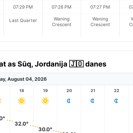
07:29 PM
07:28 PM
07:27 PM
0
Waning
Waning
Last Quarter
Crescent
Crescent
C
 as Sūq, Jordanija 🇯🇴 danes
ay, August 04, 2026
18
19
20
21
22
0°
32.0°
30.0°