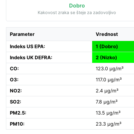
Dobro
Kakovost zraka se šteje za zadovoljivo
Parameter
Vrednost
Indeks US EPA:
1 (Dobro)
Indeks UK DEFRA:
2 (Nizko)
CO:
123.0 µg/m³
O3:
117.0 µg/m³
NO2:
2.4 µg/m³
SO2:
7.8 µg/m³
PM2.5:
13.5 µg/m³
PM10:
23.3 µg/m³