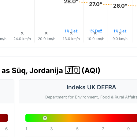
28.0°
27.0°
26.0°
1% Dež
1% Dež
1% Dež
↑
↑
↑
↑
↑
↑
km/h
24.0 km/h
20.0 km/h
13.0 km/h
10.0 km/h
9.0 km/h
as Sūq, Jordanija 🇯🇴 (AQI)
Indeks UK DEFRA
Department for Environment, Food & Rural Affair
2
6
1
3
5
7
9