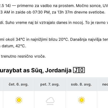
2.5 14) — primerno za vadbo na prostem. Močno sonce, UV 
5:53 AM in zaide ob 07:30 PM, za 13h 37m dnevne svetlobe.
i. Suho vreme naj bi vztrajalo danes in nocoj. To je ravno 
rami okoli 34°C in najnižjimi blizu 20°C. Današnja najvišja t
a datum, 42°C.
 trenutno resnično vroče.
aybat as Sūq, Jordanija 🇯🇴
čet. 6. avg.
pet. 7. avg.
sob. 8. avg.
ned