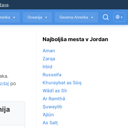
ržave
.
🌐
merika
Oceanija
Severna Amerika
▾
▼
▼
▼
Najboljša mesta v Jordan
Aman
Zarqa
Irbid
Russeifa
aka.
Khuraybat as Sūq
zdaj
po
Wādī as Sīr
Ar Ramthā
Ṣuwayliḥ
ija
‘Ajlūn
As Salţ