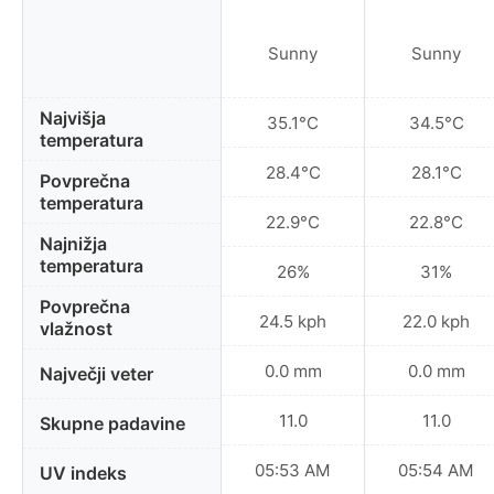
Sunny
Sunny
Najvišja
35.1°C
34.5°C
temperatura
28.4°C
28.1°C
Povprečna
temperatura
22.9°C
22.8°C
Najnižja
temperatura
26%
31%
Povprečna
24.5 kph
22.0 kph
vlažnost
0.0 mm
0.0 mm
Največji veter
11.0
11.0
Skupne padavine
05:53 AM
05:54 AM
UV indeks