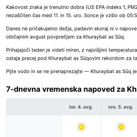
Kakovost zraka je trenutno dobra (US EPA indeks 1, PM
nezaščiten čas med 11. in 15. uro. Sonce je vzšlo ob 0
Danes ne pričakujemo dežja, padavin skoraj ni v napoved
običajnim avgust povprečjem za Khuraybat as Sūq.
Prihajajoči teden je videti miren, z najvišjimi temperatu
ostaja precej pod Khuraybat as Sūqovim rekordom za t
Pijte vodo in se ne prenaprezajte — Khuraybat as Sūq je
7-dnevna vremenska napoved za Khur
tor. 4. avg.
sre. 5. avg.