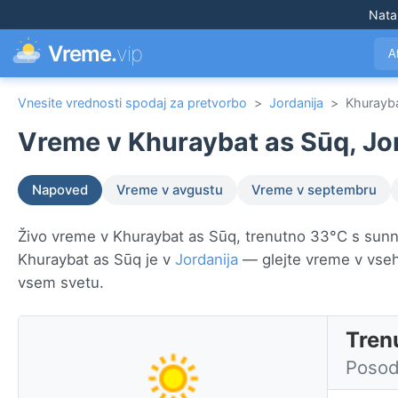
Nata
Vreme.
vip
A
Vnesite vrednosti spodaj za pretvorbo
>
Jordanija
>
Khurayb
Vreme v Khuraybat as Sūq, Jor
Napoved
Vreme v avgustu
Vreme v septembru
Živo vreme v Khuraybat as Sūq, trenutno 33°C s sunny.
Khuraybat as Sūq je v
Jordanija
— glejte vreme v vseh
vsem svetu.
Tren
Posod