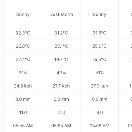
Sunny
Dust storm
Sunny
32.3°C
31.2°C
31.6°C
26.8°C
25.1°C
25.0°C
22.4°C
19.7°C
19.5°C
31%
43%
51%
24.8 kph
27.7 kph
27.0 kph
1
0.0 mm
0.0 mm
0.0 mm
11.0
11.0
8.0
05:55 AM
05:55 AM
05:56 AM
0