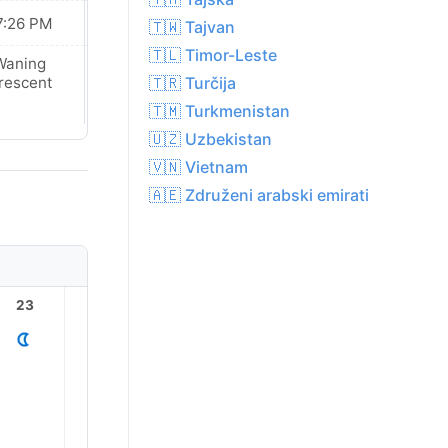
7:26 PM
07:25 PM
🇹🇼 Tajvan
🇹🇱 Timor-Leste
Waning
New Moon
🇹🇷 Turčija
rescent
🇹🇲 Turkmenistan
🇺🇿 Uzbekistan
🇻🇳 Vietnam
🇦🇪 Združeni arabski emirati
23
1
2
3
4