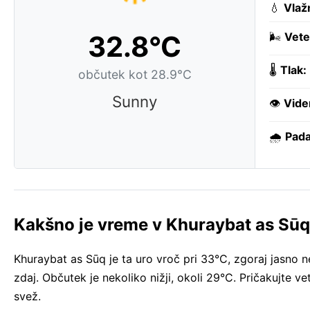
💧
Vlaž
32.8°C
🌬️
Vete
🌡️
Tlak:
občutek kot 28.9°C
Sunny
👁️
Vide
🌧️
Pada
Kakšno je vreme v Khuraybat as Sūq
Khuraybat as Sūq je ta uro vroč pri 33°C, zgoraj jasn
zdaj. Občutek je nekoliko nižji, okoli 29°C. Pričakujte v
svež.