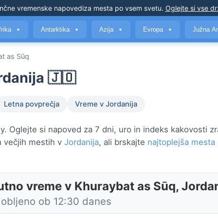
nčne vremenske napovedi
za mesta po vsem svetu
.
Oglejte si vse d
frika
Antarktika
Azija
Evropa
Južna A
▼
▼
▼
▼
at as Sūq
danija 🇯🇴
Letna povprečja
Vreme v Jordanija
 Oglejte si napoved za 7 dni, uro in indeks kakovosti zr
 večjih mestih v
Jordanija
, ali brskajte
najtoplejša mesta 
utno vreme v Khuraybat as Sūq, Jordan
obljeno ob 12:30 danes