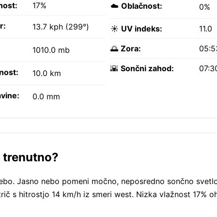
nost:
17%
☁️
Oblačnost:
0%
r:
13.7 kph (299°)
☀️
UV indeks:
11.0
🌅
Zora:
05:5
1010.0 mb
🌇
Sončni zahod:
07:3
nost:
10.0 km
vine:
0.0 mm
 trenutno?
o nebo. Jasno nebo pomeni močno, neposredno sončno svetl
etrič s hitrostjo 14 km/h iz smeri west. Nizka vlažnost 17% o