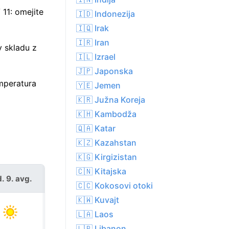
11: omejite
🇮🇩 Indonezija
🇮🇶 Irak
🇮🇷 Iran
v skladu z
🇮🇱 Izrael
🇯🇵 Japonska
emperatura
🇾🇪 Jemen
🇰🇷 Južna Koreja
🇰🇭 Kambodža
🇶🇦 Katar
🇰🇿 Kazahstan
🇰🇬 Kirgizistan
🇨🇳 Kitajska
. 9. avg.
pon. 10. avg.
🇨🇨 Kokosovi otoki
🇰🇼 Kuvajt
🇱🇦 Laos
🇱🇧 Libanon