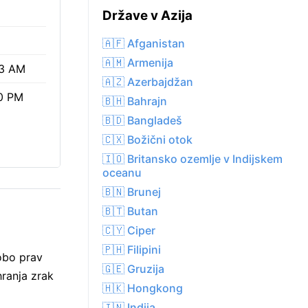
Države v Azija
🇦🇫 Afganistan
🇦🇲 Armenija
3 AM
🇦🇿 Azerbajdžan
0 PM
🇧🇭 Bahrajn
🇧🇩 Bangladeš
🇨🇽 Božični otok
🇮🇴 Britansko ozemlje v Indijskem
oceanu
🇧🇳 Brunej
🇧🇹 Butan
🇨🇾 Ciper
🇵🇭 Filipini
obo prav
🇬🇪 Gruzija
hranja zrak
🇭🇰 Hongkong
🇮🇳 Indija