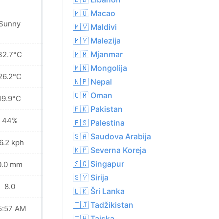
🇲🇴 Macao
Sunny
Sunny
🇲🇻 Maldivi
🇲🇾 Malezija
🇲🇲 Mjanmar
32.7°C
37.5°C
🇲🇳 Mongolija
26.2°C
29.6°C
🇳🇵 Nepal
🇴🇲 Oman
19.9°C
23.4°C
🇵🇰 Pakistan
44%
29%
🇵🇸 Palestina
🇸🇦 Saudova Arabija
6.2 kph
27.4 kph
🇰🇵 Severna Koreja
🇸🇬 Singapur
0.0 mm
0.0 mm
🇸🇾 Sirija
8.0
9.0
🇱🇰 Šri Lanka
🇹🇯 Tadžikistan
5:57 AM
05:57 AM
🇹🇭 Tajska