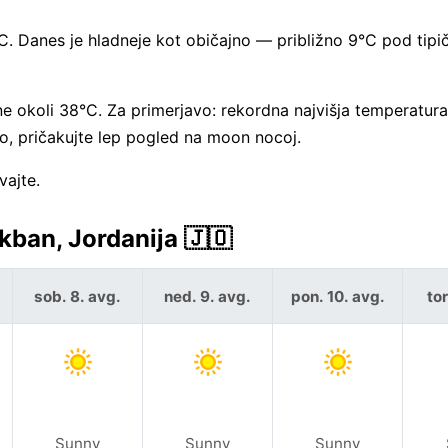
C. Danes je hladneje kot običajno — približno 9°C pod tipi
okoli 38°C. Za primerjavo: rekordna najvišja temperatura
o, pričakujte lep pogled na moon nocoj.
vajte.
ban, Jordanija 🇯🇴
sob. 8. avg.
ned. 9. avg.
pon. 10. avg.
tor
Sunny
Sunny
Sunny