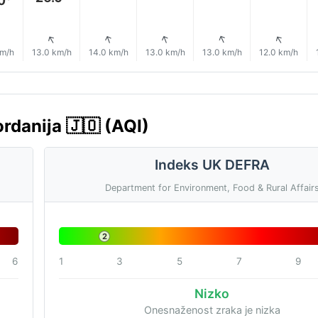
0°
↑
↑
↑
↑
↑
↑
km/h
13.0 km/h
14.0 km/h
13.0 km/h
13.0 km/h
12.0 km/h
rdanija 🇯🇴 (AQI)
Indeks UK DEFRA
Department for Environment, Food & Rural Affair
2
6
1
3
5
7
9
Nizko
Onesnaženost zraka je nizka