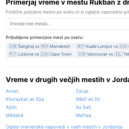
Primerjaj vreme v mestu Rukban z 
Poiščite poljubno mesto po svetu in si oglejte vzporedno p
Priljubljene primerjave mest po svetu:
🇨🇳 Šanghaj vs 🇲🇦 Marrakesh
🇲🇾 Kuala Lumpur vs 🇺🇸
🇵🇹 Lizbona vs 🇿🇦 Cape Town
🇨🇦 Vancouver vs 🇮🇱 Tel
Vreme v drugih večjih mestih v Jorda
Aman
Zarqa
Khuraybat as Sūq
Wādī as Sīr
‘Ajlūn
As Salţ
Mādabā
Mafraq
Ogled vremenske napovedi v vseh mestih v Jordanija