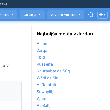
ržave
.
🌐
merika
Oceanija
Severna Amerika
▾
▼
▼
▼
Najboljša mesta v Jordan
Aman
Zarqa
Irbid
Russeifa
 je v
Khuraybat as Sūq
Wādī as Sīr
Ar Ramthā
Ṣuwayliḥ
‘Ajlūn
As Salţ