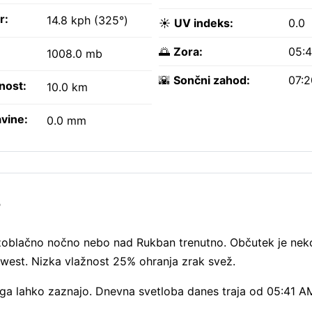
r:
14.8 kph (325°)
☀️
UV indeks:
0.0
🌅
Zora:
05:
1008.0 mb
🌇
Sončni zahod:
07:
nost:
10.0 km
vine:
0.0 mm
?
zoblačno nočno nebo nad Rukban trenutno. Občutek je nekol
ri west. Nizka vlažnost 25% ohranja zrak svež.
 ga lahko zaznajo. Dnevna svetloba danes traja od 05:41 A