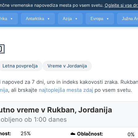
nčne vremenske napovedi
za mesta po vsem svetu
.
Oglejte si vse d
frika
Antarktika
Azija
Evropa
Južna A
▼
▼
▼
▼

Letna povprečja
Vreme v Jordanija
 napoved za 7 dni, uro in indeks kakovosti zraka. Rukban
nija
, ali brskajte
najtoplejša mesta zdaj
po vsem svetu.
utno vreme v Rukban, Jordanija
obljeno ob 1:00 danes
nost:
25%
☁️
Oblačnost:
0%