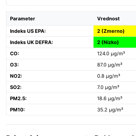
Parameter
Vrednost
Indeks US EPA:
2 (Zmerno)
Indeks UK DEFRA:
2 (Nizko)
CO:
124.0 µg/m³
O3:
87.0 µg/m³
NO2:
0.8 µg/m³
SO2:
7.0 µg/m³
PM2.5:
18.6 µg/m³
PM10:
35.2 µg/m³