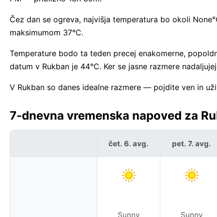
Čez dan se ogreva, najvišja temperatura bo okoli None°
maksimumom 37°C.
Temperature bodo ta teden precej enakomerne, popoldne 
datum v Rukban je 44°C. Ker se jasne razmere nadaljujej
V Rukban so danes idealne razmere — pojdite ven in uži
7-dnevna vremenska napoved za Ruk
čet. 6. avg.
pet. 7. avg.
Sunny
Sunny