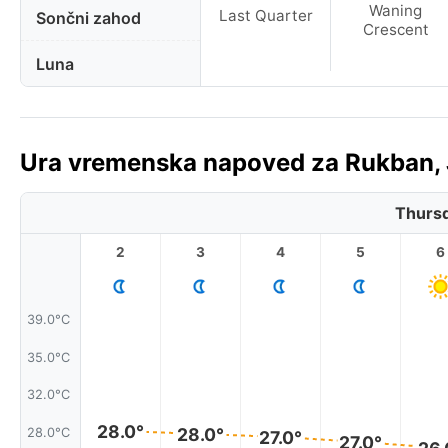
Waning
Last Quarter
Sončni zahod
Crescent
Luna
Ura vremenska napoved za Rukban, J
Thursd
2
3
4
5
6
39.0°C
35.0°C
32.0°C
28.0°
28.0°
28.0°C
27.0°
27.0°