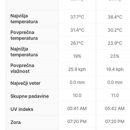
Najvišja
37.7°C
36.4°C
temperatura
31.4°C
30.2°C
Povprečna
temperatura
26.1°C
23.9°C
Najnižja
temperatura
19%
23%
Povprečna
25.9 kph
19.4 kph
vlažnost
0.0 mm
0.0 mm
Največji veter
10.0
11.0
Skupne padavine
05:41 AM
05:42 AM
UV indeks
07:20 PM
07:20 PM
Zora