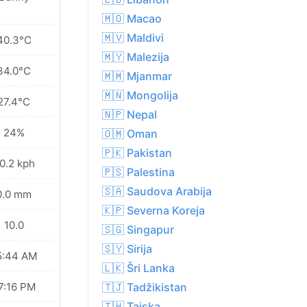
🇲🇴 Macao
🇲🇻 Maldivi
40.3°C
🇲🇾 Malezija
34.0°C
🇲🇲 Mjanmar
🇲🇳 Mongolija
27.4°C
🇳🇵 Nepal
24%
🇴🇲 Oman
🇵🇰 Pakistan
0.2 kph
🇵🇸 Palestina
🇸🇦 Saudova Arabija
0.0 mm
🇰🇵 Severna Koreja
10.0
🇸🇬 Singapur
🇸🇾 Sirija
5:44 AM
🇱🇰 Šri Lanka
7:16 PM
🇹🇯 Tadžikistan
🇹🇭 Tajska