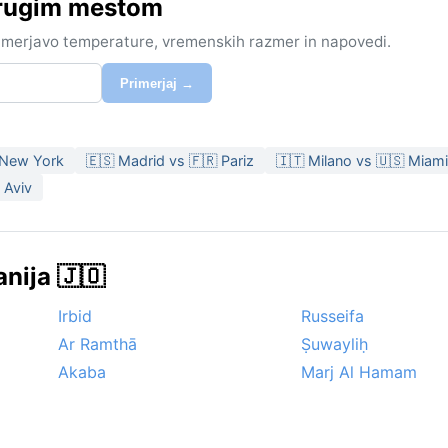
drugim mestom
rimerjavo temperature, vremenskih razmer in napovedi.
Primerjaj →
 New York
🇪🇸 Madrid vs 🇫🇷 Pariz
🇮🇹 Milano vs 🇺🇸 Miami
 Aviv
nija 🇯🇴
Irbid
Russeifa
Ar Ramthā
Ṣuwayliḥ
Akaba
Marj Al Hamam