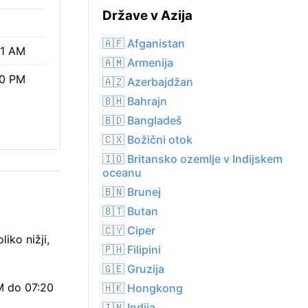
Države v Azija
🇦🇫 Afganistan
41 AM
🇦🇲 Armenija
20 PM
🇦🇿 Azerbajdžan
🇧🇭 Bahrajn
🇧🇩 Bangladeš
🇨🇽 Božični otok
🇮🇴 Britansko ozemlje v Indijskem
oceanu
🇧🇳 Brunej
🇧🇹 Butan
🇨🇾 Ciper
iko nižji,
🇵🇭 Filipini
🇬🇪 Gruzija
M do 07:20
🇭🇰 Hongkong
🇮🇳 Indija