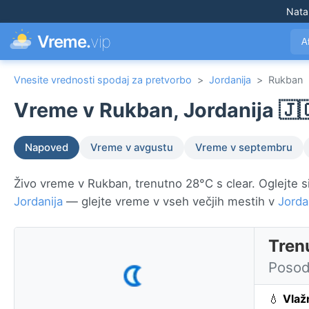
Nata
Vreme.
vip
A
Vnesite vrednosti spodaj za pretvorbo
>
Jordanija
>
Rukban
Vreme v Rukban, Jordanija 🇯
Napoved
Vreme v avgustu
Vreme v septembru
Živo vreme v Rukban, trenutno 28°C s clear. Oglejte si
Jordanija
— glejte vreme v vseh večjih mestih v
Jorda
Tren
Posod
💧
Vlaž