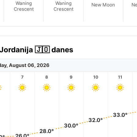
Waning
Waning
New Moon
N
Crescent
Crescent
ordanija 🇯🇴 danes
ay, August 06, 2026
7
8
9
10
11
33.0°
32.0°
30.0°
28.0°
26.0°