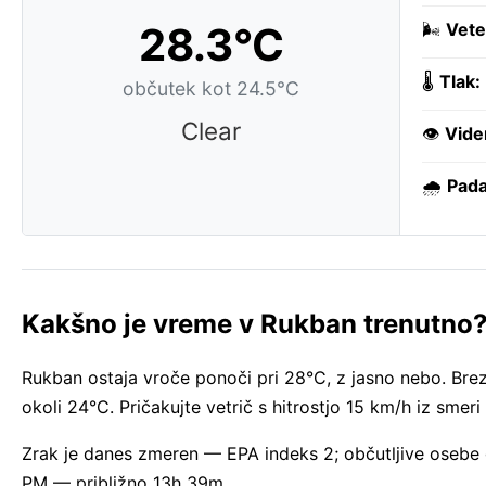
28.3°C
🌬️
Vete
🌡️
Tlak:
občutek kot 24.5°C
Clear
👁️
Vide
🌧️
Pada
Kakšno je vreme v Rukban trenutno
Rukban ostaja vroče ponoči pri 28°C, z jasno nebo. Bre
okoli 24°C. Pričakujte vetrič s hitrostjo 15 km/h iz sme
Zrak je danes zmeren — EPA indeks 2; občutljive osebe
PM — približno 13h 39m.