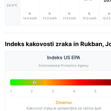
26.
24.0°C
↑
↑
↑
↑
14.0 km/h
13.0 km/h
11.0 km/h
10.0 km/h
12.0 
Indeks kakovosti zraka in Rukban, Jo
Indeks US EPA
Environmental Protection Agency
2
1
2
3
4
5
Zmerno
Kakovost zraka je sprejemljiva za večino ljudi