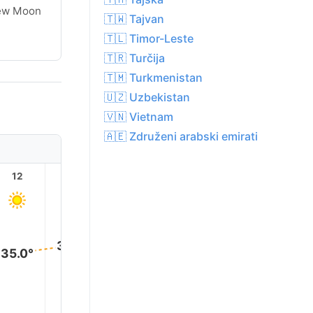
ew Moon
🇹🇼 Tajvan
🇹🇱 Timor-Leste
🇹🇷 Turčija
🇹🇲 Turkmenistan
🇺🇿 Uzbekistan
🇻🇳 Vietnam
🇦🇪 Združeni arabski emirati
12
13
14
15
16
17
38.0°
38.0
37.0°
37.0°
36.0°
35.0°