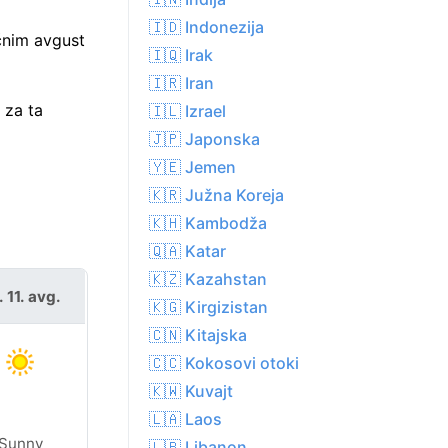
🇮🇩 Indonezija
čnim avgust
🇮🇶 Irak
🇮🇷 Iran
 za ta
🇮🇱 Izrael
🇯🇵 Japonska
🇾🇪 Jemen
🇰🇷 Južna Koreja
🇰🇭 Kambodža
🇶🇦 Katar
🇰🇿 Kazahstan
. 11. avg.
🇰🇬 Kirgizistan
🇨🇳 Kitajska
🇨🇨 Kokosovi otoki
🇰🇼 Kuvajt
🇱🇦 Laos
Sunny
🇱🇧 Libanon