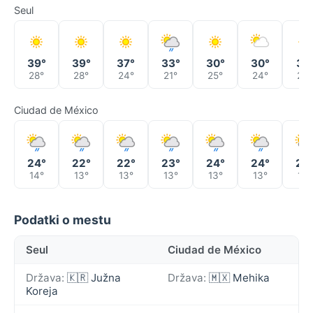
Seul
39°
39°
37°
33°
30°
30°
31°
28°
28°
24°
21°
25°
24°
22°
Ciudad de México
24°
22°
22°
23°
24°
24°
24
14°
13°
13°
13°
13°
13°
13°
Podatki o mestu
Seul
Ciudad de México
Država:
🇰🇷 Južna
Država:
🇲🇽 Mehika
Koreja