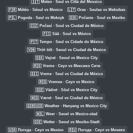
🇮🇹
Meteo · Seul vs Città del Messico
🇫🇷
🇱🇹
Météo · Séoul vs Mexico
Oras · Seulas vs Meksikas
🇵🇱
🇸🇰
Pogoda · Seul vs Meksyk
Počasie · Soul vs Mexiko
🇨🇿
Počasí · Soul vs Ciudad de México
🇫🇮
Sää · Soul vs México
🇵🇹
Tempo · Seul vs Cidade do México
🇻🇳
Thời tiết · Seoul vs Ciudad de Mexico
🇩🇰
Vejret · Seoul vs Mexico City
🇷🇸
Vreme · Сеул vs Мексико Сити
🇸🇮
Vreme · Seul vs Ciudad de México
🇷🇴
Vremea · Сеул vs Mexico
🇸🇪
Vädret · Söul vs Mexico City
🇳🇴
Været · Seul vs Ciudad de México
🇬🇧🇺🇸
Weather · Hanyang vs Mexico City
🇳🇱
Weer · Seoel vs Mexico-stad
🇩🇪
Wetter · Seoul vs Mexiko-Stadt
🇺🇦
🇷🇺
Погода · Сеул vs Мехіко
Погода · Сеул vs Мехико