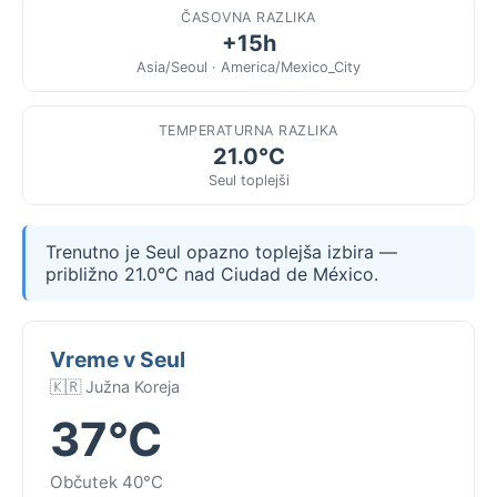
ČASOVNA RAZLIKA
+15h
Asia/Seoul · America/Mexico_City
TEMPERATURNA RAZLIKA
21.0°C
Seul toplejši
Trenutno je Seul opazno toplejša izbira —
približno 21.0°C nad Ciudad de México.
Vreme v Seul
🇰🇷 Južna Koreja
37°C
Občutek 40°C