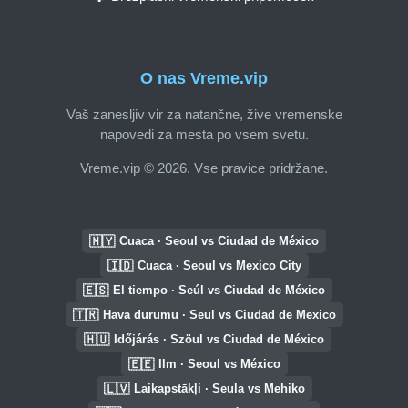
O nas Vreme.vip
Vaš zanesljiv vir za natančne, žive vremenske
napovedi za mesta po vsem svetu.
Vreme.vip © 2026. Vse pravice pridržane.
🇲🇾
Cuaca · Seoul vs Ciudad de México
🇮🇩
Cuaca · Seoul vs Mexico City
🇪🇸
El tiempo · Seúl vs Ciudad de México
🇹🇷
Hava durumu · Seul vs Ciudad de Mexico
🇭🇺
Időjárás · Szöul vs Ciudad de México
🇪🇪
Ilm · Seoul vs México
🇱🇻
Laikapstākļi · Seula vs Mehiko