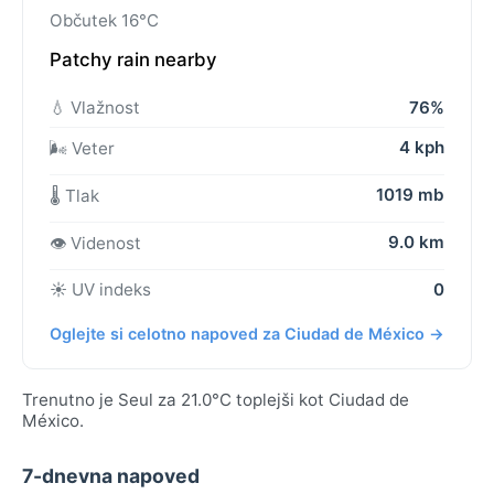
Občutek 16°C
Patchy rain nearby
💧 Vlažnost
76%
4 kph
🌬️ Veter
1019 mb
🌡️ Tlak
9.0 km
👁️ Videnost
☀️ UV indeks
0
Oglejte si celotno napoved za Ciudad de México →
Trenutno je Seul za 21.0°C toplejši kot Ciudad de
México.
7-dnevna napoved