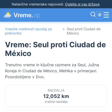
Natančne vremenske napovedi
.
Oglejte si vse države
.
☰
Vreme.
vip
🌐
Vnesite vrednosti spodaj za
>
Seul proti Ciudad de
pretvorbo
México
Vreme: Seul proti Ciudad de
México
Trenutno vreme in ključne razmere za Seul, Južna
Koreja in Ciudad de México, Mehika v primerjavi.
Posodobljeno v živo.
RAZDALJA
12,052 km
zračna razdalja