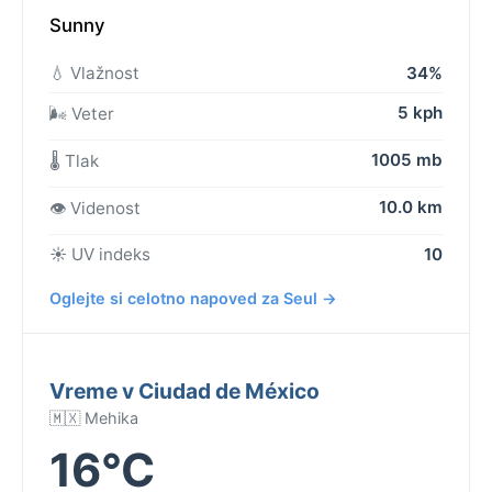
Sunny
💧 Vlažnost
34%
5 kph
🌬️ Veter
1005 mb
🌡️ Tlak
10.0 km
👁️ Videnost
☀️ UV indeks
10
Oglejte si celotno napoved za Seul →
Vreme v Ciudad de México
🇲🇽 Mehika
16°C