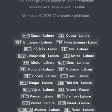
Vaš zanesljiv vir za natančne, žive vremenske
napovedi za mesta po vsem svetu.
Vreme.vip © 2026. Vse pravice pridržane.
🇲🇾
🇮🇩
Cuaca · Lahore
Cuaca · Lahore
🇪🇸
🇹🇷
El tiempo · Lahore
Hava durumu · Lahor
🇭🇺
🇪🇪
Időjárás · Lahor
Ilm · Lahore
🇱🇻
🇮🇹
Laikapstākļi · Lahora
Meteo · Lahore
🇫🇷
🇱🇹
Météo · Lâhore
Oras · Lahoras
🇵🇱
🇸🇰
Pogoda · Lahaur
Počasie · Láhaur
🇨🇿
🇫🇮
Počasí · Láhaur
Sää · Lahore
🇵🇹
🇻🇳
Tempo · Lahore
Thời tiết · Lahore
🇩🇰
🇷🇸
Vejret · Lahore
Vreme · Лахор
🇸🇮
🇷🇴
Vreme · Lahore
Vremea · Lahore
🇸🇪
🇳🇴
Vädret · Lahore
Været · Lahore
🇬🇧🇺🇸
🇳🇱
Weather · Lahore
Weer · Lahore