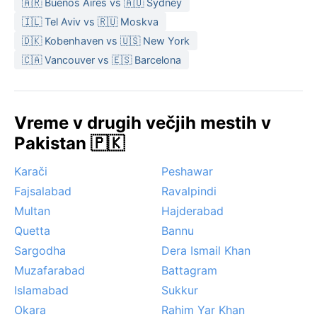
🇦🇷 Buenos Aires vs 🇦🇺 Sydney
februarja, ko so dnevi topli in noči sveže – idealno za
🇮🇱 Tel Aviv vs 🇷🇺 Moskva
raziskovanje. Izogibati se velja maja in junija, ko je
vročina soparna. Med opaznejšimi vremenskimi pojavi
🇩🇰 Kobenhaven vs 🇺🇸 New York
so poletne prašne nevihte, ki za kratek časa ohladijo
🇨🇦 Vancouver vs 🇪🇸 Barcelona
zrak, pozimi pa pogosta megla, ki jo še okrepi
onesnaženje. Snega in orkanov ni, ob močnejšem
monsunu pa lahko pride do poplav v nižjih predelih.
Vreme v drugih večjih mestih v
Pakistan 🇵🇰
Karači
Peshawar
Fajsalabad
Ravalpindi
Multan
Hajderabad
Quetta
Bannu
Sargodha
Dera Ismail Khan
Muzafarabad
Battagram
Islamabad
Sukkur
Okara
Rahim Yar Khan