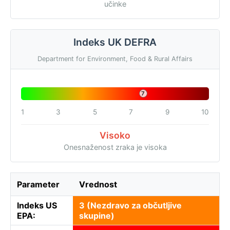
učinke
Indeks UK DEFRA
Department for Environment, Food & Rural Affairs
7
1
3
5
7
9
10
Visoko
Onesnaženost zraka je visoka
Parameter
Vrednost
Indeks US
3 (Nezdravo za občutljive
EPA:
skupine)