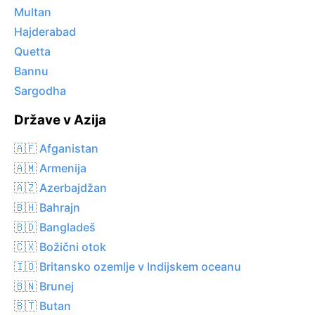
Multan
Hajderabad
Quetta
Bannu
Sargodha
Države v Azija
🇦🇫 Afganistan
🇦🇲 Armenija
🇦🇿 Azerbajdžan
🇧🇭 Bahrajn
🇧🇩 Bangladeš
🇨🇽 Božični otok
🇮🇴 Britansko ozemlje v Indijskem oceanu
🇧🇳 Brunej
🇧🇹 Butan