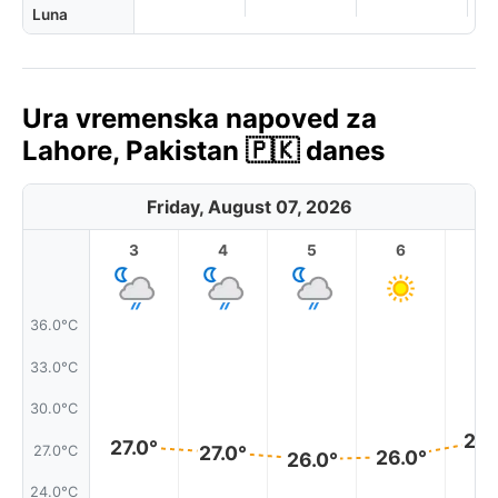
Luna
Ura vremenska napoved za
Lahore, Pakistan 🇵🇰 danes
Friday, August 07, 2026
3
4
5
6
7
36.0°C
33.0°C
30.0°C
28.
27.0°
27.0°
27.0°C
26.0°
26.0°
24.0°C