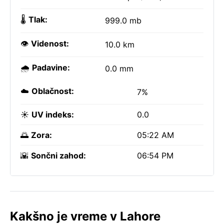
🌡️
Tlak:
999.0 mb
👁️
Videnost:
10.0 km
🌧️
Padavine:
0.0 mm
☁️
Oblačnost:
7%
☀️
UV indeks:
0.0
🌅
Zora:
05:22 AM
🌇
Sončni zahod:
06:54 PM
Kakšno je vreme v Lahore