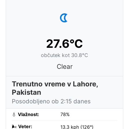
27.6°C
občutek kot 30.8°C
Clear
Trenutno vreme v Lahore,
Pakistan
Posodobljeno ob 2:15 danes
💧
Vlažnost:
78%
🌬️
Veter:
13.3 kph (126°)