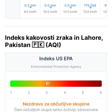
0.2 mm
0.0 mm
0.0 mm
11% Dež
9% D
↑
↑
↑
↑
8.0 km/h
10.0 km/h
13.0 km/h
12.0 km/h
13.0 
Indeks kakovosti zraka in Lahore,
Pakistan 🇵🇰 (AQI)
Indeks US EPA
Environmental Protection Agency
3
1
2
3
4
5
6
Nezdravo za občutljive skupine
Člani občutljivih skupin lahko doživijo zdravstvene