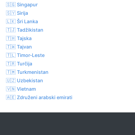
🇸🇬 Singapur
🇸🇾 Sirija
🇱🇰 Šri Lanka
🇹🇯 Tadžikistan
🇹🇭 Tajska
🇹🇼 Tajvan
🇹🇱 Timor-Leste
🇹🇷 Turčija
🇹🇲 Turkmenistan
🇺🇿 Uzbekistan
🇻🇳 Vietnam
🇦🇪 Združeni arabski emirati