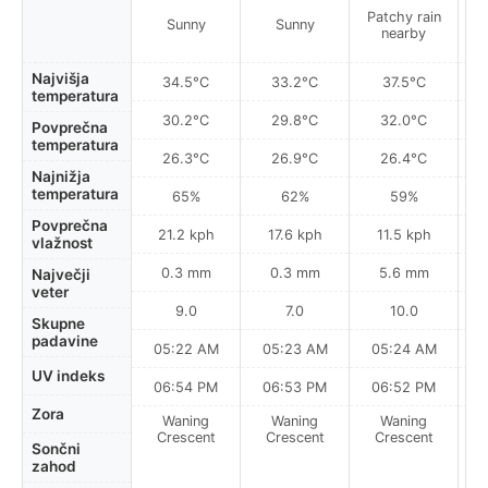
Patchy rain
Sunny
Sunny
nearby
Najvišja
34.5°C
33.2°C
37.5°C
temperatura
30.2°C
29.8°C
32.0°C
Povprečna
temperatura
26.3°C
26.9°C
26.4°C
Najnižja
temperatura
65%
62%
59%
Povprečna
21.2 kph
17.6 kph
11.5 kph
vlažnost
0.3 mm
0.3 mm
5.6 mm
Največji
veter
9.0
7.0
10.0
Skupne
padavine
05:22 AM
05:23 AM
05:24 AM
0
UV indeks
06:54 PM
06:53 PM
06:52 PM
Zora
Waning
Waning
Waning
N
Crescent
Crescent
Crescent
Sončni
zahod