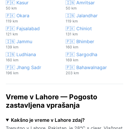
🇵🇰 Kasur
🇮🇳 Amritsar
50 km
50 km
🇵🇰 Okara
🇮🇳 Jalandhar
119 km
119 km
🇵🇰 Fajsalabad
🇵🇰 Chiniot
121 km
131 km
🇮🇳 Jammu
🇵🇰 Bhimber
139 km
160 km
🇮🇳 Ludhiana
🇵🇰 Sargodha
160 km
169 km
🇵🇰 Jhang Sadr
🇵🇰 Bahawalnagar
196 km
203 km
Vreme v Lahore — Pogosto
zastavljena vprašanja
Kakšno je vreme v Lahore zdaj?
Trenutno v Lahore, Pakistan, je 28°C s clear. Vlažnost