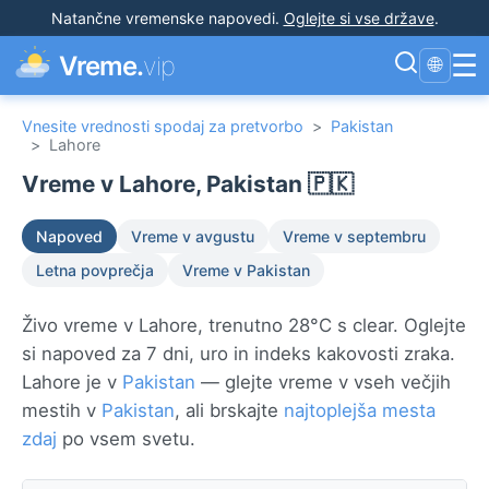
Natančne vremenske napovedi
.
Oglejte si vse države
.
☰
Vreme.
vip
🌐
Vnesite vrednosti spodaj za pretvorbo
>
Pakistan
>
Lahore
Vreme v Lahore, Pakistan 🇵🇰
Napoved
Vreme v avgustu
Vreme v septembru
Letna povprečja
Vreme v Pakistan
Živo vreme v Lahore, trenutno 28°C s clear. Oglejte
si napoved za 7 dni, uro in indeks kakovosti zraka.
Lahore je v
Pakistan
— glejte vreme v vseh večjih
mestih v
Pakistan
, ali brskajte
najtoplejša mesta
zdaj
po vsem svetu.