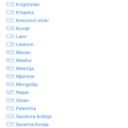
🇰🇬 Kirgizistan
🇨🇳 Kitajska
🇨🇨 Kokosovi otoki
🇰🇼 Kuvajt
🇱🇦 Laos
🇱🇧 Libanon
🇲🇴 Macao
🇲🇻 Maldivi
🇲🇾 Malezija
🇲🇲 Mjanmar
🇲🇳 Mongolija
🇳🇵 Nepal
🇴🇲 Oman
🇵🇸 Palestina
🇸🇦 Saudova Arabija
🇰🇵 Severna Koreja