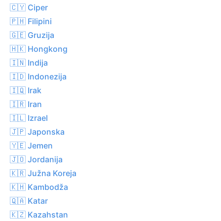
🇨🇾 Ciper
🇵🇭 Filipini
🇬🇪 Gruzija
🇭🇰 Hongkong
🇮🇳 Indija
🇮🇩 Indonezija
🇮🇶 Irak
🇮🇷 Iran
🇮🇱 Izrael
🇯🇵 Japonska
🇾🇪 Jemen
🇯🇴 Jordanija
🇰🇷 Južna Koreja
🇰🇭 Kambodža
🇶🇦 Katar
🇰🇿 Kazahstan