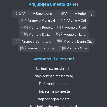
Priljubljena mesta danes
🇨🇬 Vreme v Brazzaville
🇻🇳 Vreme v Haiphong
🇨🇦 Vreme v Montreal
🇨🇴 Vreme v Cali
🇲🇽 Vreme v Puebla
🇸🇦 Vreme v Rijad
🇨🇳 Vreme v Dalian
🇻🇳 Vreme v Hanoj
🇮🇩 Vreme v Semarang
🇳🇬 Vreme v Benin City
🇨🇳 Vreme v Nantong
🇪🇬 Vreme v Giza
Vremenski ekstremi
Najtoplejša mesta zdaj
Najhladnejša mesta zdaj
Deževnejša mesta
Najveternejša mesta
Najsončnejša mesta
Najslabši kakovost zraka zdaj