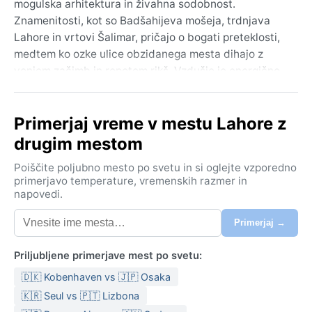
mogulska arhitektura in živahna sodobnost.
Znamenitosti, kot so Badšahijeva mošeja, trdnjava
Lahore in vrtovi Šalimar, pričajo o bogati preteklosti,
medtem ko ozke ulice obzidanega mesta dihajo z
vonjem začimb in ropotom rikš. Vzdušje je energično,
malce kaotično, a obenem neverjetno gostoljubno –
pravo srce Pandžaba.
Primerjaj vreme v mestu Lahore z
Po Köppnovi klasifikaciji ima Lahore vroče polsuho
drugim mestom
podnebje (BSh). Poletja so izjemno vroča, s
temperaturami med 40 in 48 °C, zlasti maja in junija,
Poiščite poljubno mesto po svetu in si oglejte vzporedno
ko je zrak suh in pripeka neusmiljena. Od julija do
primerjavo temperature, vremenskih razmer in
napovedi.
septembra prinese monsun nekaj dežja, kar dvigne
vlago, a padavin je malo – letno le okoli 500 mm. Zime
Primerjaj →
so mile in sončne, s temperaturami od 5 do 20 °C, noči
so hladnejše. V kovčku naj bo za poletje lahka
Priljubljene primerjave mest po svetu:
bombažna oblačila, za zimo pa majhen pulover ali
🇩🇰 Kobenhaven vs 🇯🇵 Osaka
jakna; dežnik pride prav v času monsuna.
🇰🇷 Seul vs 🇵🇹 Lizbona
Najprijetnejši čas za obisk je od novembra do