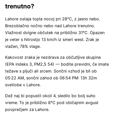
trenutno?
Lahore ostaja topla nocoj pri 28°C, z jasno nebo.
Brezoblačno nočno nebo nad Lahore trenutno.
Vlažnost dvigne občutek na približno 31°C. Opazen
je veter s hitrostjo 13 km/h iz smeri west. Zrak je
vlažen, 78% vlage.
Kakovost zraka je nezdrava za občutljive skupine
(EPA indeks 3, PM2,5 54) — bodite previdni, če imate
težave s pljuči ali srcem. Sončni vzhod je bil ob
05:22 AM, sončni zahod ob 06:54 PM: 13h 32m
svetlobe v Lahore.
Dež naj bi popustil okoli 4, sledilo bo bolj suho
vreme. To je približno 8°C pod običajnim avgust
povprečjem za Lahore.