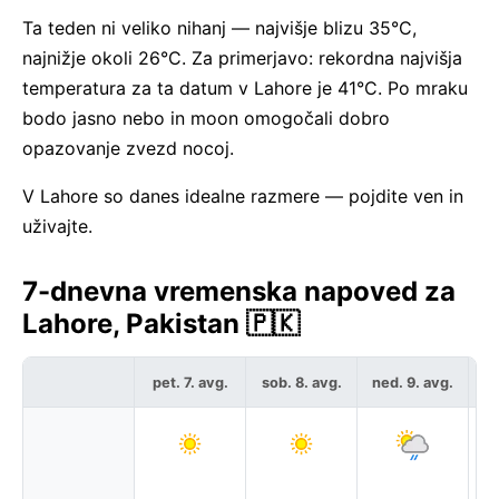
Ta teden ni veliko nihanj — najvišje blizu 35°C,
najnižje okoli 26°C. Za primerjavo: rekordna najvišja
temperatura za ta datum v Lahore je 41°C. Po mraku
bodo jasno nebo in moon omogočali dobro
opazovanje zvezd nocoj.
V Lahore so danes idealne razmere — pojdite ven in
uživajte.
7-dnevna vremenska napoved za
Lahore, Pakistan 🇵🇰
pet. 7. avg.
sob. 8. avg.
ned. 9. avg.
po