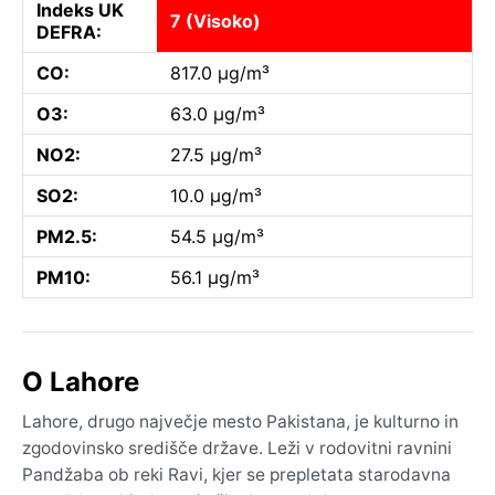
Indeks UK
7 (Visoko)
DEFRA:
CO:
817.0 µg/m³
O3:
63.0 µg/m³
NO2:
27.5 µg/m³
SO2:
10.0 µg/m³
PM2.5:
54.5 µg/m³
PM10:
56.1 µg/m³
O Lahore
Lahore, drugo največje mesto Pakistana, je kulturno in
zgodovinsko središče države. Leži v rodovitni ravnini
Pandžaba ob reki Ravi, kjer se prepletata starodavna