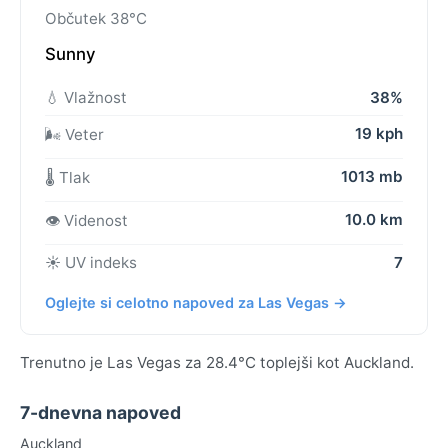
Občutek 38°C
Sunny
💧 Vlažnost
38%
19 kph
🌬️ Veter
1013 mb
🌡️ Tlak
10.0 km
👁️ Videnost
☀️ UV indeks
7
Oglejte si celotno napoved za Las Vegas →
Trenutno je Las Vegas za 28.4°C toplejši kot Auckland.
7-dnevna napoved
Auckland