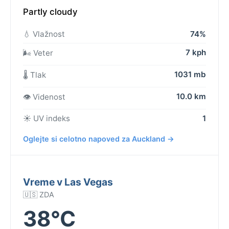
Partly cloudy
💧 Vlažnost
74%
7 kph
🌬️ Veter
1031 mb
🌡️ Tlak
10.0 km
👁️ Videnost
☀️ UV indeks
1
Oglejte si celotno napoved za Auckland →
Vreme v Las Vegas
🇺🇸 ZDA
38°C