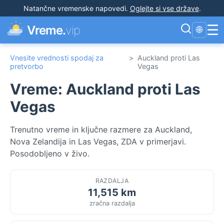
Natančne vremenske napovedi
.
Oglejte si vse države
.
☰
Vreme.
vip
🌐
Vnesite vrednosti spodaj za
>
Auckland proti Las
pretvorbo
Vegas
Vreme: Auckland proti Las
Vegas
Trenutno vreme in ključne razmere za Auckland,
Nova Zelandija in Las Vegas, ZDA v primerjavi.
Posodobljeno v živo.
RAZDALJA
11,515 km
zračna razdalja