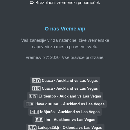
🧩 Brezplačni vremenski pripomoček
O nas Vreme.vip
Vaš zanesljiv vir za natančne, žive vremenske
napovedi za mesta po vsem svetu.
Vreme.vip © 2026. Vse pravice pridržane.
🇲🇾
Cuaca · Auckland vs Las Vegas
🇮🇩
Cuaca · Auckland vs Las Vegas
🇪🇸
El tiempo · Auckland vs Las Vegas
🇹🇷
Hava durumu · Auckland vs Las Vegas
🇭🇺
Időjárás · Auckland vs Las Vegas
🇪🇪
Ilm · Auckland vs Las Vegas
🇱🇻
Laikapstākļi · Oklenda vs Las Vegas