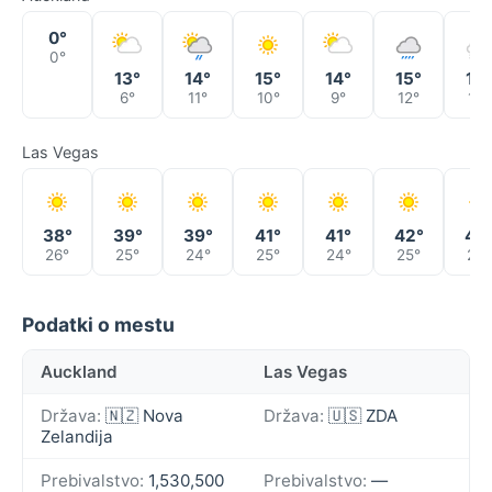
0°
0°
13°
14°
15°
14°
15°
14°
6°
11°
10°
9°
12°
12°
Las Vegas
38°
39°
39°
41°
41°
42°
42
26°
25°
24°
25°
24°
25°
26°
Podatki o mestu
Auckland
Las Vegas
Država:
🇳🇿 Nova
Država:
🇺🇸 ZDA
Zelandija
Prebivalstvo:
1,530,500
Prebivalstvo:
—