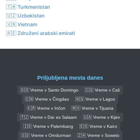
🇹🇲 Turkmenistan
🇺🇿 Uzbekistan
🇻🇳 Vietnam
🇦🇪 Združeni arabski emirati
Priljubljena mesta danes
🇩🇴 Vreme v Santo Domingo
🇨🇴 Vreme v Cali
🇨🇳 Vreme v Čingdao
🇳🇬 Vreme v Lagos
🇰🇷 Vreme v Inčon
🇲🇽 Vreme v Tijuana
🇹🇿 Vreme v Dar es Salaam
🇺🇦 Vreme v Kijev
🇮🇩 Vreme v Palembang
🇪🇬 Vreme v Kairo
🇸🇩 Vreme v Omdurman
🇿🇦 Vreme v Soweto