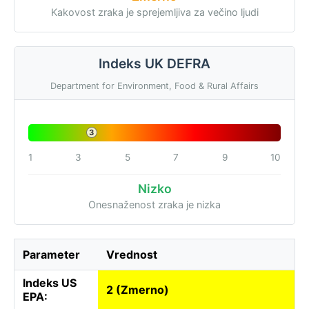
Kakovost zraka je sprejemljiva za večino ljudi
Indeks UK DEFRA
Department for Environment, Food & Rural Affairs
3
1
3
5
7
9
10
Nizko
Onesnaženost zraka je nizka
Parameter
Vrednost
Indeks US
2 (Zmerno)
EPA: