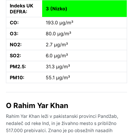
Indeks UK
3 (Nizko)
DEFRA:
CO:
193.0 µg/m³
O3:
80.0 µg/m³
NO2:
2.7 µg/m³
SO2:
6.0 µg/m³
PM2.5:
31.3 µg/m³
PM10:
55.1 µg/m³
O Rahim Yar Khan
Rahim Yar Khan leži v pakistanski provinci Pandžab,
nedaleč od reke Ind, in je živahno mesto s približno
517.000 prebivalci. Znano je po obsežnih nasadih