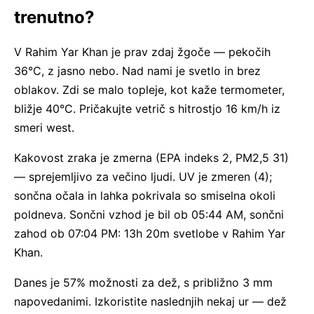
trenutno?
V Rahim Yar Khan je prav zdaj žgoče — pekočih
36°C, z jasno nebo. Nad nami je svetlo in brez
oblakov. Zdi se malo topleje, kot kaže termometer,
bližje 40°C. Pričakujte vetrič s hitrostjo 16 km/h iz
smeri west.
Kakovost zraka je zmerna (EPA indeks 2, PM2,5 31)
— sprejemljivo za večino ljudi. UV je zmeren (4);
sončna očala in lahka pokrivala so smiselna okoli
poldneva. Sončni vzhod je bil ob 05:44 AM, sončni
zahod ob 07:04 PM: 13h 20m svetlobe v Rahim Yar
Khan.
Danes je 57% možnosti za dež, s približno 3 mm
napovedanimi. Izkoristite naslednjih nekaj ur — dež