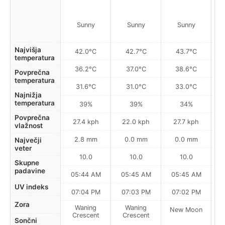
Sunny
Sunny
Sunny
Najvišja
42.0°C
42.7°C
43.7°C
temperatura
36.2°C
37.0°C
38.6°C
Povprečna
temperatura
31.6°C
31.0°C
33.0°C
Najnižja
temperatura
39%
39%
34%
Povprečna
27.4 kph
22.0 kph
27.7 kph
vlažnost
2.8 mm
0.0 mm
0.0 mm
Največji
veter
10.0
10.0
10.0
Skupne
padavine
05:44 AM
05:45 AM
05:45 AM
0
UV indeks
07:04 PM
07:03 PM
07:02 PM
Zora
Waning
Waning
New Moon
N
Crescent
Crescent
Sončni