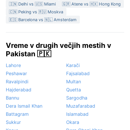
🇮🇳 Delhi vs 🇺🇸 Miami
🇬🇷 Atene vs 🇭🇰 Hong Kong
🇨🇳 Peking vs 🇷🇺 Moskva
🇪🇸 Barcelona vs 🇳🇱 Amsterdam
Vreme v drugih večjih mestih v
Pakistan 🇵🇰
Lahore
Karači
Peshawar
Fajsalabad
Ravalpindi
Multan
Hajderabad
Quetta
Bannu
Sargodha
Dera Ismail Khan
Muzafarabad
Battagram
Islamabad
Sukkur
Okara