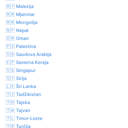
🇲🇾 Malezija
🇲🇲 Mjanmar
🇲🇳 Mongolija
🇳🇵 Nepal
🇴🇲 Oman
🇵🇸 Palestina
🇸🇦 Saudova Arabija
🇰🇵 Severna Koreja
🇸🇬 Singapur
🇸🇾 Sirija
🇱🇰 Šri Lanka
🇹🇯 Tadžikistan
🇹🇭 Tajska
🇹🇼 Tajvan
🇹🇱 Timor-Leste
🇹🇷 Turčija