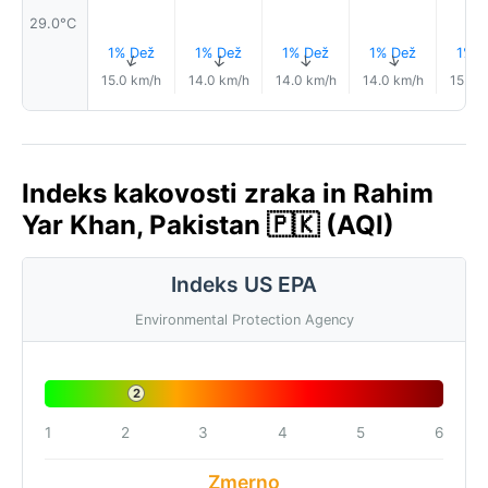
29.0°C
1% Dež
1% Dež
1% Dež
1% Dež
1% D
↑
↑
↑
↑
15.0 km/h
14.0 km/h
14.0 km/h
14.0 km/h
15.0 
Indeks kakovosti zraka in Rahim
Yar Khan, Pakistan 🇵🇰 (AQI)
Indeks US EPA
Environmental Protection Agency
2
1
2
3
4
5
6
Zmerno