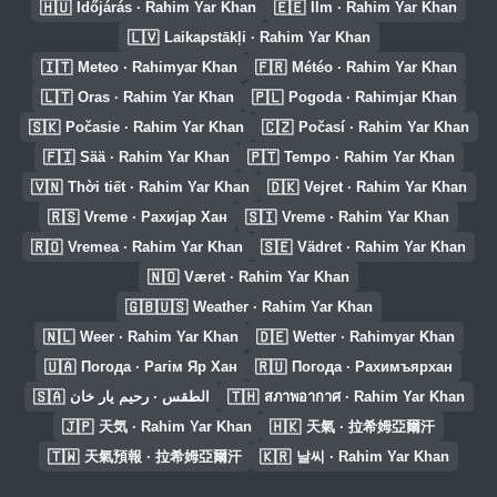
🇭🇺
🇪🇪
Időjárás · Rahim Yar Khan
Ilm · Rahim Yar Khan
🇱🇻
Laikapstākļi · Rahim Yar Khan
🇮🇹
🇫🇷
Meteo · Rahimyar Khan
Météo · Rahim Yar Khan
🇱🇹
🇵🇱
Oras · Rahim Yar Khan
Pogoda · Rahimjar Khan
🇸🇰
🇨🇿
Počasie · Rahim Yar Khan
Počasí · Rahim Yar Khan
🇫🇮
🇵🇹
Sää · Rahim Yar Khan
Tempo · Rahim Yar Khan
🇻🇳
🇩🇰
Thời tiết · Rahim Yar Khan
Vejret · Rahim Yar Khan
🇷🇸
🇸🇮
Vreme · Рахијар Хан
Vreme · Rahim Yar Khan
🇷🇴
🇸🇪
Vremea · Rahim Yar Khan
Vädret · Rahim Yar Khan
🇳🇴
Været · Rahim Yar Khan
🇬🇧🇺🇸
Weather · Rahim Yar Khan
🇳🇱
🇩🇪
Weer · Rahim Yar Khan
Wetter · Rahimyar Khan
🇺🇦
🇷🇺
Погода · Рагім Яр Хан
Погода · Рахимъярхан
🇸🇦
🇹🇭
الطقس · رحيم يار خان
สภาพอากาศ · Rahim Yar Khan
🇯🇵
🇭🇰
天気 · Rahim Yar Khan
天氣 · 拉希姆亞爾汗
🇹🇼
🇰🇷
天氣預報 · 拉希姆亞爾汗
날씨 · Rahim Yar Khan