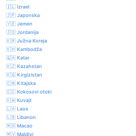
🇮🇱 Izrael
🇯🇵 Japonska
🇾🇪 Jemen
🇯🇴 Jordanija
🇰🇷 Južna Koreja
🇰🇭 Kambodža
🇶🇦 Katar
🇰🇿 Kazahstan
🇰🇬 Kirgizistan
🇨🇳 Kitajska
🇨🇨 Kokosovi otoki
🇰🇼 Kuvajt
🇱🇦 Laos
🇱🇧 Libanon
🇲🇴 Macao
🇲🇻 Maldivi