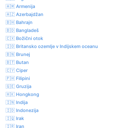
🇦🇲 Armenija
🇦🇿 Azerbajdžan
🇧🇭 Bahrajn
🇧🇩 Bangladeš
🇨🇽 Božični otok
🇮🇴 Britansko ozemlje v Indijskem oceanu
🇧🇳 Brunej
🇧🇹 Butan
🇨🇾 Ciper
🇵🇭 Filipini
🇬🇪 Gruzija
🇭🇰 Hongkong
🇮🇳 Indija
🇮🇩 Indonezija
🇮🇶 Irak
🇮🇷 Iran