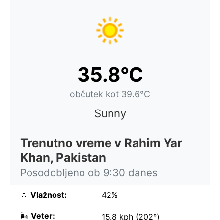
35.8°C
občutek kot 39.6°C
Sunny
Trenutno vreme v Rahim Yar
Khan, Pakistan
Posodobljeno ob 9:30 danes
💧
Vlažnost:
42%
🌬️
Veter:
15.8 kph (202°)