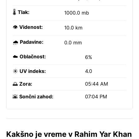
🌡️
Tlak:
1000.0 mb
👁️
Videnost:
10.0 km
🌧️
Padavine:
0.0 mm
☁️
Oblačnost:
6%
☀️
UV indeks:
4.0
🌅
Zora:
05:44 AM
🌇
Sončni zahod:
07:04 PM
Kakšno je vreme v Rahim Yar Khan