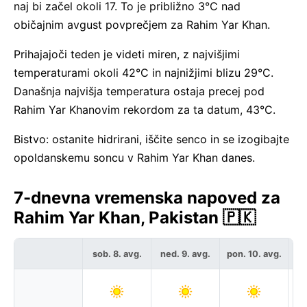
naj bi začel okoli 17. To je približno 3°C nad
običajnim avgust povprečjem za Rahim Yar Khan.
Prihajajoči teden je videti miren, z najvišjimi
temperaturami okoli 42°C in najnižjimi blizu 29°C.
Današnja najvišja temperatura ostaja precej pod
Rahim Yar Khanovim rekordom za ta datum, 43°C.
Bistvo: ostanite hidrirani, iščite senco in se izogibajte
opoldanskemu soncu v Rahim Yar Khan danes.
7-dnevna vremenska napoved za
Rahim Yar Khan, Pakistan 🇵🇰
sob. 8. avg.
ned. 9. avg.
pon. 10. avg.
to