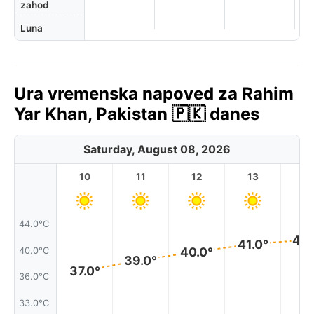
zahod
Luna
Ura vremenska napoved za Rahim
Yar Khan, Pakistan 🇵🇰 danes
Saturday, August 08, 2026
10
11
12
13
1
44.0°C
42.
41.0°
40.0°
40.0°C
39.0°
37.0°
36.0°C
33.0°C