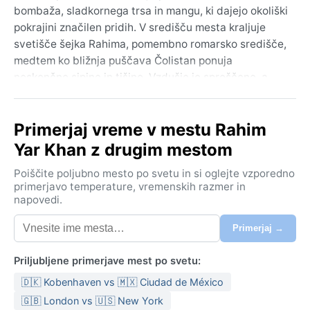
bombaža, sladkornega trsa in mangu, ki dajejo okoliški
pokrajini značilen pridih. V središču mesta kraljuje
svetišče šejka Rahima, pomembno romarsko središče,
medtem ko bližnja puščava Čolistan ponuja
neskončne sipine in tišino. Vzdušje je sproščeno, a
hkrati polno energije – tržnice so vedno polne barv in
vonjav, prebivalci pa so znani po gostoljubnosti.
Primerjaj vreme v mestu Rahim
Geografsko mesto leži na robu puščave, kjer se
kmetijske površine srečujejo s sušnim svetom.
Yar Khan z drugim mestom
Podnebje ustreza Köppnovi klasifikaciji BWh, torej
Poiščite poljubno mesto po svetu in si oglejte vzporedno
vroča puščava. Poletja so izjemno vroča, s
primerjavo temperature, vremenskih razmer in
napovedi.
temperaturami, ki redno presegajo 45 °C, zračna
vlaga pa pade pod 20 odstotkov. Zime so mile in
Primerjaj →
prijetne, s temperaturami med 5 in 20 °C, noči pa so
lahko presenet
Priljubljene primerjave mest po svetu:
🇩🇰 Kobenhaven vs 🇲🇽 Ciudad de México
🇬🇧 London vs 🇺🇸 New York