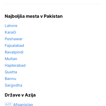
Najboljša mesta v Pakistan
Lahore
Karači
Peshawar
Fajsalabad
Ravalpindi
Multan
Hajderabad
Quetta
Bannu
Sargodha
Države v Azija
🇦🇫 Afganistan