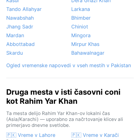
Kasur
Dera Ghazi Khan
Tando Allahyar
Larkana
Nawabshah
Bhimber
Jhang Sadr
Chiniot
Mardan
Mingora
Abbottabad
Mirpur Khas
Skardu
Bahawalnagar
Ogled vremenske napovedi v vseh mestih v Pakistan
Druga mesta v isti časovni coni
kot Rahim Yar Khan
Ta mesta delijo Rahim Yar Khan-ov lokalni čas
(Asia/Karachi) — uporabno za načrtovanje klicev ali
primerjavo dnevne svetlobe.
🇵🇰 Vreme v Lahore
🇵🇰 Vreme v Karači