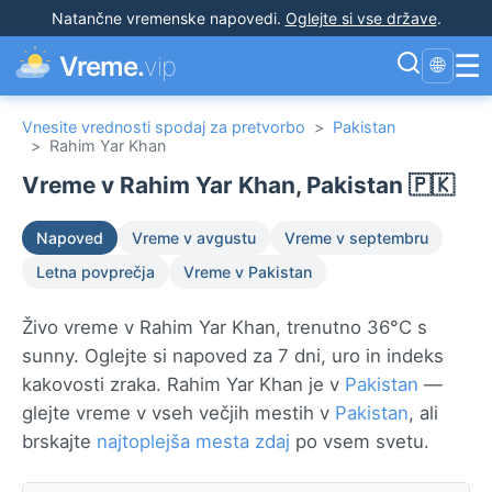
Natančne vremenske napovedi
.
Oglejte si vse države
.
☰
Vreme.
vip
🌐
Vnesite vrednosti spodaj za pretvorbo
>
Pakistan
>
Rahim Yar Khan
Vreme v Rahim Yar Khan, Pakistan 🇵🇰
Napoved
Vreme v avgustu
Vreme v septembru
Letna povprečja
Vreme v Pakistan
Živo vreme v Rahim Yar Khan, trenutno 36°C s
sunny. Oglejte si napoved za 7 dni, uro in indeks
kakovosti zraka. Rahim Yar Khan je v
Pakistan
—
glejte vreme v vseh večjih mestih v
Pakistan
, ali
brskajte
najtoplejša mesta zdaj
po vsem svetu.