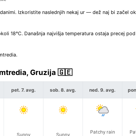
imi. Izkoristite naslednjih nekaj ur — dež naj bi začel ok
 okoli 18°C. Današnja najvišja temperatura ostaja precej pod
mtredia.
redia, Gruzija 🇬🇪
pet. 7. avg.
sob. 8. avg.
ned. 9. avg.
pon
Patchy rain
Pa
Sunny
Sunny