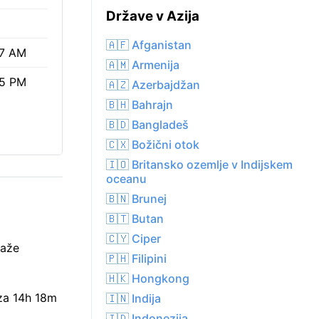
Države v Azija
🇦🇫 Afganistan
07 AM
🇦🇲 Armenija
25 PM
🇦🇿 Azerbajdžan
🇧🇭 Bahrajn
🇧🇩 Bangladeš
🇨🇽 Božični otok
🇮🇴 Britansko ozemlje v Indijskem
oceanu
🇧🇳 Brunej
🇧🇹 Butan
🇨🇾 Ciper
kaže
🇵🇭 Filipini
🇭🇰 Hongkong
 za 14h 18m
🇮🇳 Indija
🇮🇩 Indonezija