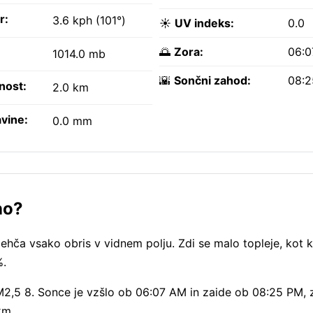
r:
3.6 kph (101°)
☀️
UV indeks:
0.0
🌅
Zora:
06:
1014.0 mb
🌇
Sončni zahod:
08:
nost:
2.0 km
vine:
0.0 mm
no?
ehča vsako obris v vidnem polju. Zdi se malo topleje, kot 
%.
PM2,5 8. Sonce je vzšlo ob 06:07 AM in zaide ob 08:25 PM,
km.