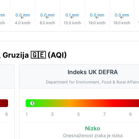
 mm
0.0 mm
0.0 mm
0.1 mm
0.0 mm
0.0 mm
↑
↑
↑
↑
↑
↑
m/h
4.0 km/h
8.0 km/h
13.0 km/h
19.0 km/h
19.0 km/h
 Gruzija 🇬🇪 (AQI)
Indeks UK DEFRA
Department for Environment, Food & Rural Affair
1
6
1
3
5
7
9
Nizko
Onesnaženost zraka je nizka