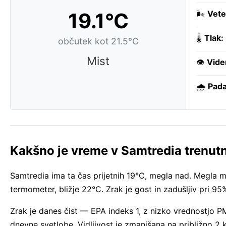
19.1°C
🌬️
Vete
🌡️
Tlak:
občutek kot 21.5°C
Mist
👁️
Vide
🌧️
Pada
Kakšno je vreme v Samtredia trenut
Samtredia ima ta čas prijetnih 19°C, megla nad. Megla m
termometer, bližje 22°C. Zrak je gost in zadušljiv pri 95
Zrak je danes čist — EPA indeks 1, z nizko vrednostjo 
dnevne svetlobe. Vidljivost je zmanjšana na približno 2 