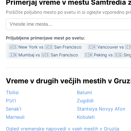
Primerjaj vreme v mestu Samtredia
Poiščite poljubno mesto po svetu in si oglejte vzporedno p
Priljubljene primerjave mest po svetu:
🇺🇸 New York vs 🇺🇸 San Francisco
🇨🇦 Vancouver vs 🇨
🇮🇳 Mumbaj vs 🇺🇸 San Francisco
🇨🇳 Peking vs 🇸🇬 Sin
Vreme v drugih večjih mestih v Gruzi
Tbilisi
Batumi
P’ot’i
Zugdidi
Senak’i
Stantsiya Novyy Afon
Marneuli
Kobuleti
Ogled vremenske napovedi v vseh mestih v Gruzija