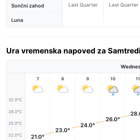
Last Quarter
Last Quarter
Sončni zahod
Luna
Ura vremenska napoved za Samtredia
Wednes
7
8
9
10
11
32.0°C
28.0°C
28.
26.0°
25.0°C
24.0°
23.0°
22.0°C
21.0°