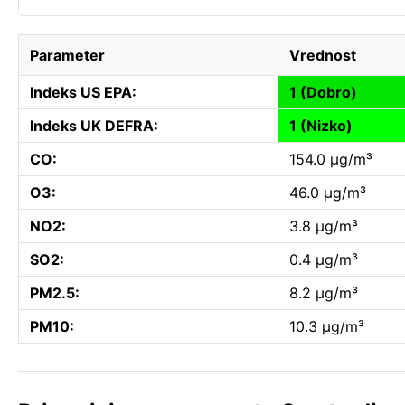
Parameter
Vrednost
Indeks US EPA:
1 (Dobro)
Indeks UK DEFRA:
1 (Nizko)
CO:
154.0 µg/m³
O3:
46.0 µg/m³
NO2:
3.8 µg/m³
SO2:
0.4 µg/m³
PM2.5:
8.2 µg/m³
PM10:
10.3 µg/m³