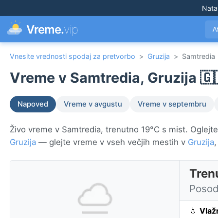
Nata
Vreme.
vip
A
Vnesite vrednosti spodaj za pretvorbo
>
Gruzija
>
Samtredia
Vreme v Samtredia, Gruzija 🇬
Napoved
Vreme v avgustu
Vreme v septembru
Živo vreme v Samtredia, trenutno 19°C s mist. Oglejte 
Gruzija
— glejte vreme v vseh večjih mestih v
Gruzija
,
Tren
Posod
💧
Vlaž