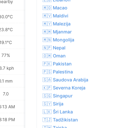
nearby
🇲🇴 Macao
🇲🇻 Maldivi
30.0°C
31.5°C
🇲🇾 Malezija
23.8°C
24.1°C
🇲🇲 Mjanmar
🇲🇳 Mongolija
19.1°C
18.4°C
🇳🇵 Nepal
77%
74%
🇴🇲 Oman
🇵🇰 Pakistan
8.7 kph
19.1 kph
🇵🇸 Palestina
🇸🇦 Saudova Arabija
0.1 mm
0.0 mm
🇰🇵 Severna Koreja
7.0
8.0
🇸🇬 Singapur
🇸🇾 Sirija
6:13 AM
06:14 AM
🇱🇰 Šri Lanka
8:18 PM
08:17 PM
🇹🇯 Tadžikistan
🇹🇭 Tajska