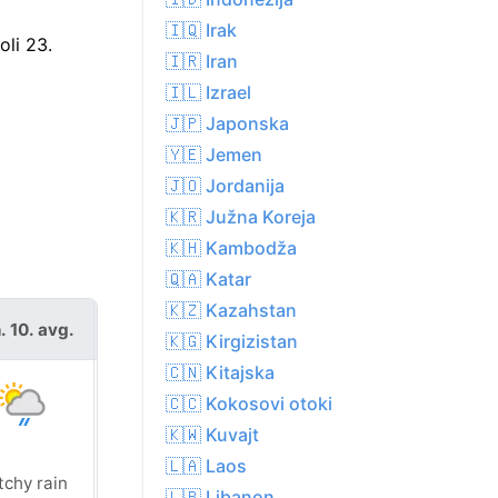
🇮🇶 Irak
oli 23.
🇮🇷 Iran
🇮🇱 Izrael
🇯🇵 Japonska
🇾🇪 Jemen
🇯🇴 Jordanija
🇰🇷 Južna Koreja
🇰🇭 Kambodža
🇶🇦 Katar
🇰🇿 Kazahstan
. 10. avg.
tor. 11. avg.
🇰🇬 Kirgizistan
🇨🇳 Kitajska
🇨🇨 Kokosovi otoki
🇰🇼 Kuvajt
🇱🇦 Laos
tchy rain
Sunny
🇱🇧 Libanon