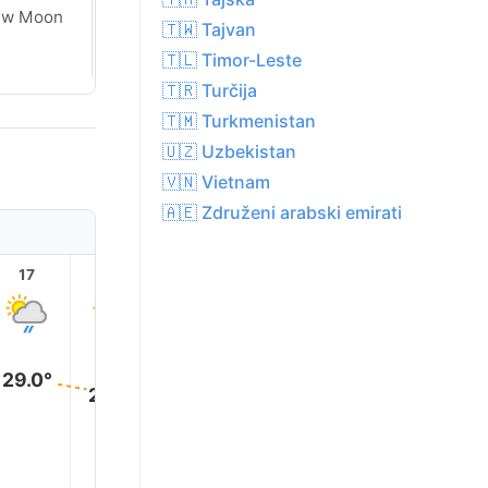
ew Moon
New Moon
🇹🇼 Tajvan
🇹🇱 Timor-Leste
🇹🇷 Turčija
🇹🇲 Turkmenistan
🇺🇿 Uzbekistan
🇻🇳 Vietnam
🇦🇪 Združeni arabski emirati
17
18
19
20
21
22
29.0°
28.0°
27.0°
25.0°
22.0°
21.0°