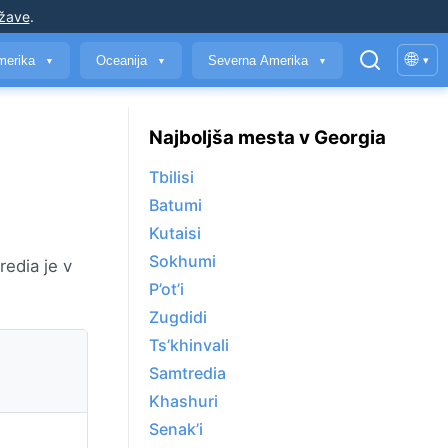
ržave
.
🌐
merika
Oceanija
Severna Amerika
▾
▼
▼
▼
Najboljša mesta v Georgia
Tbilisi
Batumi
Kutaisi
Sokhumi
redia je v
P’ot’i
Zugdidi
Ts’khinvali
Samtredia
Khashuri
Senak’i