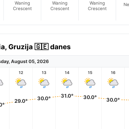
Waning
Waning
Waning
N
Crescent
Crescent
Crescent
, Gruzija 🇬🇪 danes
day, August 05, 2026
12
13
14
15
16
31.0°
30.0°
30.0°
30.0°
29.0°
0°