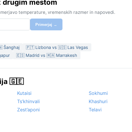
 z drugim mestom
rimerjavo temperature, vremenskih razmer in napovedi.
Primerjaj →
🇳 Šanghaj
🇵🇹 Lizbona vs 🇺🇸 Las Vegas
gapur
🇪🇸 Madrid vs 🇲🇦 Marrakesh
ja 🇬🇪
Kutaisi
Sokhumi
Ts’khinvali
Khashuri
Zest’aponi
Telavi