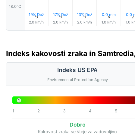
18.0°C
19% Dež
17% Dež
13% Dež
0.0 mm
0.0
↑
↑
↑
↑
2.0 km/h
2.0 km/h
2.0 km/h
1.0 km/h
1.0 k
Indeks kakovosti zraka in Samtredia,
Indeks US EPA
Environmental Protection Agency
1
1
2
3
4
5
Dobro
Kakovost zraka se šteje za zadovoljivo