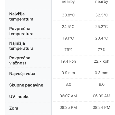
nearby
nearby
Najvišja
30.8°C
32.5°C
temperatura
24.5°C
25.2°C
Povprečna
temperatura
19.1°C
20.4°C
Najnižja
temperatura
79%
77%
Povprečna
19.4 kph
22.7 kph
vlažnost
0.9 mm
0.3 mm
Največji veter
8.0
9.0
Skupne padavine
06:07 AM
06:09 AM
UV indeks
08:25 PM
08:24 PM
Zora