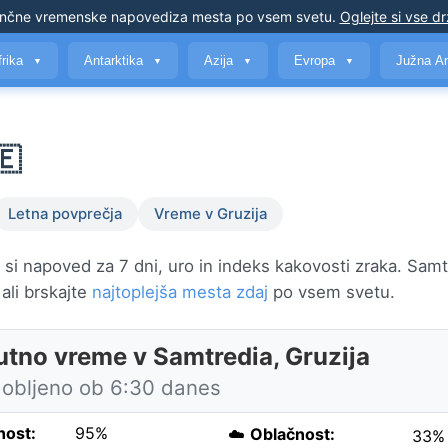
nčne vremenske napovedi
za mesta po vsem svetu
.
Oglejte si vse d
frika
Antarktika
Azija
Evropa
Južna A
▼
▼
▼
▼
🇪
Letna povprečja
Vreme v Gruzija
si napoved za 7 dni, uro in indeks kakovosti zraka. Samt
 ali brskajte
najtoplejša mesta zdaj
po vsem svetu.
utno vreme v Samtredia, Gruzija
obljeno ob 6:30 danes
nost:
95%
☁️
Oblačnost:
33%