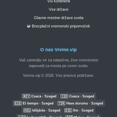
Vsi kontinenti
Vse države
Glavne mestne države sveta
🧩 Brezplačni vremenski pripomoček
O nas Vreme.vip
Vaš zanesljiv vir za natančne, žive vremenske
napovedi za mesta po vsem svetu.
Vreme.vip © 2026. Vse pravice pridržane.
🇲🇾
🇮🇩
Cuaca · Szeged
Cuaca · Szeged
🇪🇸
🇹🇷
El tiempo · Szeged
Hava durumu · Szeged
🇭🇺
🇪🇪
Időjárás · Szeged
Ilm · Szeged