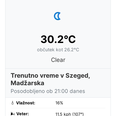
30.2°C
občutek kot 26.2°C
Clear
Trenutno vreme v Szeged,
Madžarska
Posodobljeno ob 21:00 danes
💧
Vlažnost:
16%
🌬️
Veter:
11.5 kph (107°)