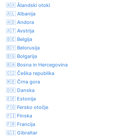
🇦🇽 Ålandski otoki
🇦🇱 Albanija
🇦🇩 Andora
🇦🇹 Avstrija
🇧🇪 Belgija
🇧🇾 Belorusija
🇧🇬 Bolgarija
🇧🇦 Bosna in Hercegovina
🇨🇿 Češka republika
🇲🇪 Črna gora
🇩🇰 Danska
🇪🇪 Estonija
🇫🇴 Fersko otočje
🇫🇮 Finska
🇫🇷 Francija
🇬🇮 Gibraltar