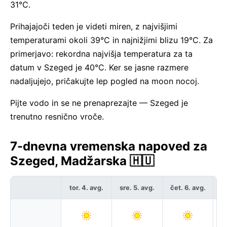
31°C.
Prihajajoči teden je videti miren, z najvišjimi
temperaturami okoli 39°C in najnižjimi blizu 19°C. Za
primerjavo: rekordna najvišja temperatura za ta
datum v Szeged je 40°C. Ker se jasne razmere
nadaljujejo, pričakujte lep pogled na moon nocoj.
Pijte vodo in se ne prenaprezajte — Szeged je
trenutno resnično vroče.
7-dnevna vremenska napoved za
Szeged, Madžarska 🇭🇺
tor. 4. avg.
sre. 5. avg.
čet. 6. avg.
pe