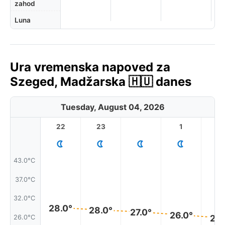
zahod
Luna
Ura vremenska napoved za
Szeged, Madžarska 🇭🇺 danes
Tuesday, August 04, 2026
22
23
1
2
43.0°C
37.0°C
32.0°C
28.0°
28.0°
27.0°
26.0°
25.
26.0°C