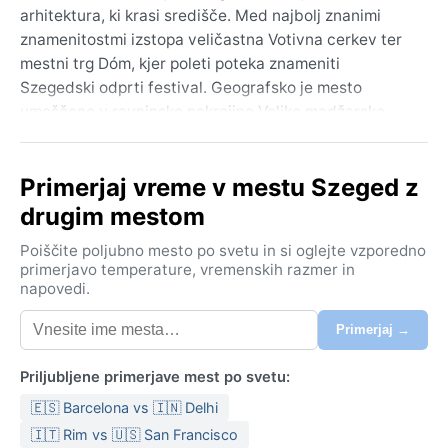
arhitektura, ki krasi središče. Med najbolj znanimi
znamenitostmi izstopa veličastna Votivna cerkev ter
mestni trg Dóm, kjer poleti poteka znameniti
Szegedski odprti festival. Geografsko je mesto
umeščeno v ravninsko pokrajino Velike madžarske
nižine, kar mu daje občutek prostranosti in svetlobe.
Po Köppnovi klasifikaciji spada Szeged v razred Dfb –
Primerjaj vreme v mestu Szeged z
celinsko podnebje s toplim poletjem. Poletja so
drugim mestom
sončna in topla, s pogostimi temperaturami okoli 30
°C, občasno pa lahko pride do vročinskih valov. Zime
Poiščite poljubno mesto po svetu in si oglejte vzporedno
so mrzle, s temperaturami pod lediščem in občasnimi
primerjavo temperature, vremenskih razmer in
napovedi.
snežnimi padavinami. Padavine so razmeroma
enakomerno porazdeljene čez vse leto, zračna vlaga
Primerjaj →
pa je zmerna. Za obisk je priporočljivo imeti s seboj
lahka poletna oblačila, udobne čevlje in zaščito pred
Priljubljene primerjave mest po svetu:
soncem, medtem ko pozimi ne smejo manjkati topla
🇪🇸 Barcelona vs 🇮🇳 Delhi
oblačila, kapa in nepremočljiv plašč.
🇮🇹 Rim vs 🇺🇸 San Francisco
Najboljši čas za obisk z vidika vremena sta pozna