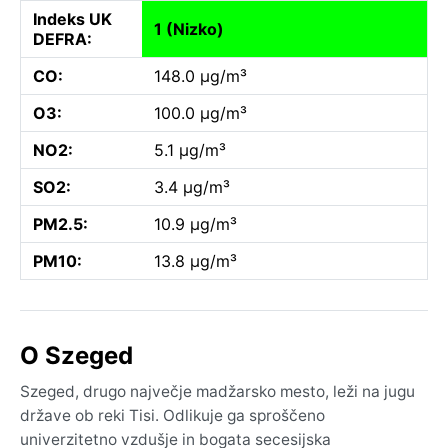
Indeks UK
1 (Nizko)
DEFRA:
CO:
148.0 µg/m³
O3:
100.0 µg/m³
NO2:
5.1 µg/m³
SO2:
3.4 µg/m³
PM2.5:
10.9 µg/m³
PM10:
13.8 µg/m³
O Szeged
Szeged, drugo največje madžarsko mesto, leži na jugu
države ob reki Tisi. Odlikuje ga sproščeno
univerzitetno vzdušje in bogata secesijska