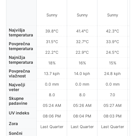
Sunny
Sunny
Sunny
Najvišja
39.8°C
41.4°C
42.3°C
temperatura
31.5°C
32.7°C
33.9°C
Povprečna
temperatura
22.2°C
22.9°C
24.5°C
Najnižja
temperatura
18%
16%
15%
Povprečna
13.7 kph
14.0 kph
24.8 kph
vlažnost
0.0 mm
0.0 mm
0.0 mm
Največji
veter
8.0
8.0
7.0
Skupne
padavine
05:24 AM
05:26 AM
05:27 AM
0
UV indeks
08:06 PM
08:04 PM
08:03 PM
Zora
Last Quarter
Last Quarter
Last Quarter
Sončni