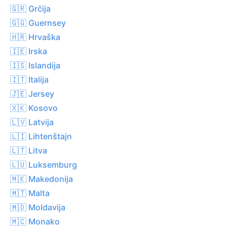
🇬🇷 Grčija
🇬🇬 Guernsey
🇭🇷 Hrvaška
🇮🇪 Irska
🇮🇸 Islandija
🇮🇹 Italija
🇯🇪 Jersey
🇽🇰 Kosovo
🇱🇻 Latvija
🇱🇮 Lihtenštajn
🇱🇹 Litva
🇱🇺 Luksemburg
🇲🇰 Makedonija
🇲🇹 Malta
🇲🇩 Moldavija
🇲🇨 Monako