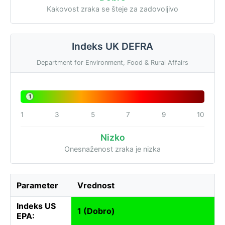
Kakovost zraka se šteje za zadovoljivo
Indeks UK DEFRA
Department for Environment, Food & Rural Affairs
1
1
3
5
7
9
10
Nizko
Onesnaženost zraka je nizka
Parameter
Vrednost
Indeks US
1 (Dobro)
EPA: