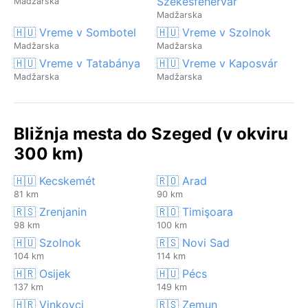
Székesfehérvár
Madžarska
Madžarska
🇭🇺 Vreme v Sombotel
🇭🇺 Vreme v Szolnok
Madžarska
Madžarska
🇭🇺 Vreme v Tatabánya
🇭🇺 Vreme v Kaposvár
Madžarska
Madžarska
Bližnja mesta do Szeged (v okviru
300 km)
🇭🇺 Kecskemét
🇷🇴 Arad
81 km
90 km
🇷🇸 Zrenjanin
🇷🇴 Timişoara
98 km
100 km
🇭🇺 Szolnok
🇷🇸 Novi Sad
104 km
114 km
🇭🇷 Osijek
🇭🇺 Pécs
137 km
149 km
🇭🇷 Vinkovci
🇷🇸 Zemun