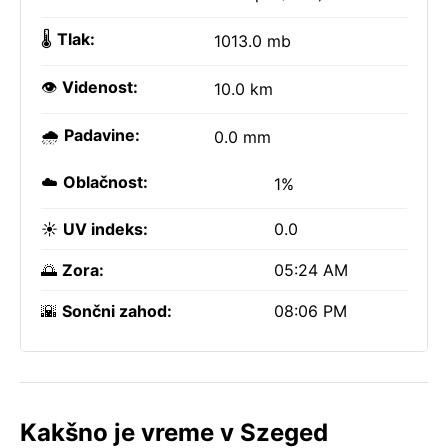
🌡️
Tlak:
1013.0 mb
👁️
Videnost:
10.0 km
🌧️
Padavine:
0.0 mm
☁️
Oblačnost:
1%
☀️
UV indeks:
0.0
🌅
Zora:
05:24 AM
🌇
Sončni zahod:
08:06 PM
Kakšno je vreme v Szeged