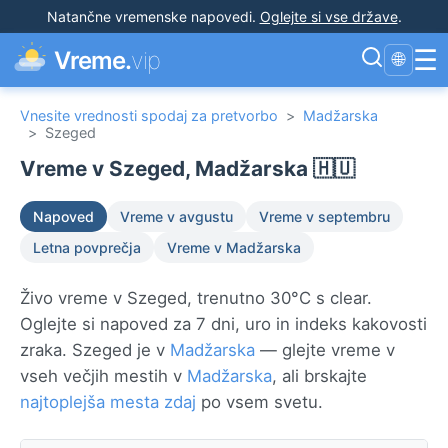
Natančne vremenske napovedi
.
Oglejte si vse države
.
☰
Vreme.
vip
🌐
Vnesite vrednosti spodaj za pretvorbo
>
Madžarska
>
Szeged
Vreme v Szeged, Madžarska 🇭🇺
Napoved
Vreme v avgustu
Vreme v septembru
Letna povprečja
Vreme v Madžarska
Živo vreme v Szeged, trenutno 30°C s clear.
Oglejte si napoved za 7 dni, uro in indeks kakovosti
zraka. Szeged je v
Madžarska
— glejte vreme v
vseh večjih mestih v
Madžarska
, ali brskajte
najtoplejša mesta zdaj
po vsem svetu.