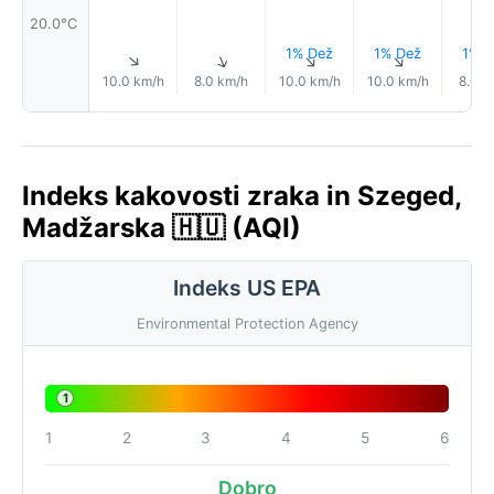
20.0°C
1% Dež
1% Dež
1% D
↑
↑
↑
↑
10.0 km/h
8.0 km/h
10.0 km/h
10.0 km/h
8.0 k
Indeks kakovosti zraka in Szeged,
Madžarska 🇭🇺 (AQI)
Indeks US EPA
Environmental Protection Agency
1
1
2
3
4
5
6
Dobro