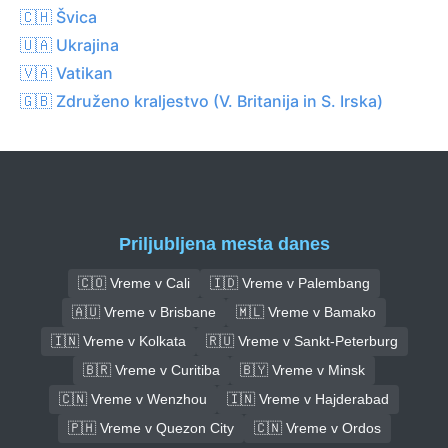
🇨🇭 Švica
🇺🇦 Ukrajina
🇻🇦 Vatikan
🇬🇧 Združeno kraljestvo (V. Britanija in S. Irska)
Priljubljena mesta danes
🇨🇴 Vreme v Cali
🇮🇩 Vreme v Palembang
🇦🇺 Vreme v Brisbane
🇲🇱 Vreme v Bamako
🇮🇳 Vreme v Kolkata
🇷🇺 Vreme v Sankt-Peterburg
🇧🇷 Vreme v Curitiba
🇧🇾 Vreme v Minsk
🇨🇳 Vreme v Wenzhou
🇮🇳 Vreme v Hajderabad
🇵🇭 Vreme v Quezon City
🇨🇳 Vreme v Ordos