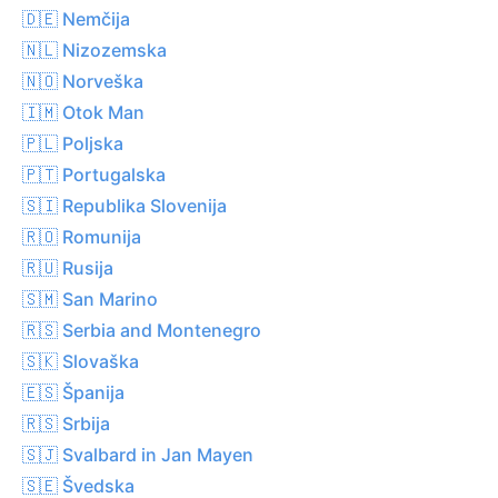
🇩🇪 Nemčija
🇳🇱 Nizozemska
🇳🇴 Norveška
🇮🇲 Otok Man
🇵🇱 Poljska
🇵🇹 Portugalska
🇸🇮 Republika Slovenija
🇷🇴 Romunija
🇷🇺 Rusija
🇸🇲 San Marino
🇷🇸 Serbia and Montenegro
🇸🇰 Slovaška
🇪🇸 Španija
🇷🇸 Srbija
🇸🇯 Svalbard in Jan Mayen
🇸🇪 Švedska