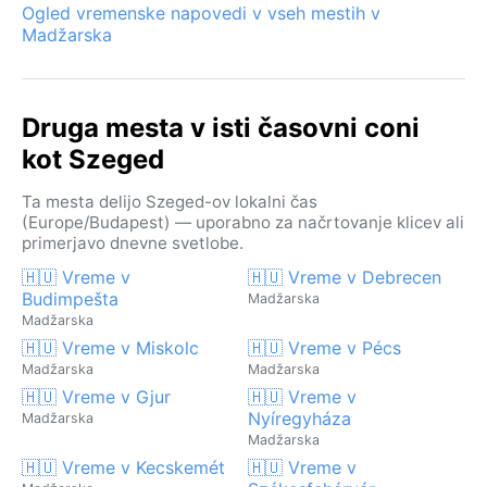
Ogled vremenske napovedi v vseh mestih v
Madžarska
Druga mesta v isti časovni coni
kot Szeged
Ta mesta delijo Szeged-ov lokalni čas
(Europe/Budapest) — uporabno za načrtovanje klicev ali
primerjavo dnevne svetlobe.
🇭🇺 Vreme v
🇭🇺 Vreme v Debrecen
Budimpešta
Madžarska
Madžarska
🇭🇺 Vreme v Miskolc
🇭🇺 Vreme v Pécs
Madžarska
Madžarska
🇭🇺 Vreme v Gjur
🇭🇺 Vreme v
Nyíregyháza
Madžarska
Madžarska
🇭🇺 Vreme v Kecskemét
🇭🇺 Vreme v