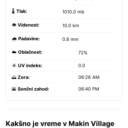
🌡️
Tlak:
1010.0 mb
👁️
Videnost:
10.0 km
🌧️
Padavine:
0.8 mm
☁️
Oblačnost:
72%
☀️
UV indeks:
0.0
🌅
Zora:
06:26 AM
🌇
Sončni zahod:
06:40 PM
Kakšno je vreme v Makin Village