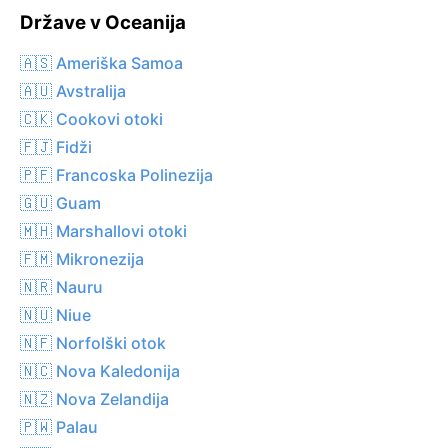
Države v Oceanija
🇦🇸 Ameriška Samoa
🇦🇺 Avstralija
🇨🇰 Cookovi otoki
🇫🇯 Fidži
🇵🇫 Francoska Polinezija
🇬🇺 Guam
🇲🇭 Marshallovi otoki
🇫🇲 Mikronezija
🇳🇷 Nauru
🇳🇺 Niue
🇳🇫 Norfolški otok
🇳🇨 Nova Kaledonija
🇳🇿 Nova Zelandija
🇵🇼 Palau