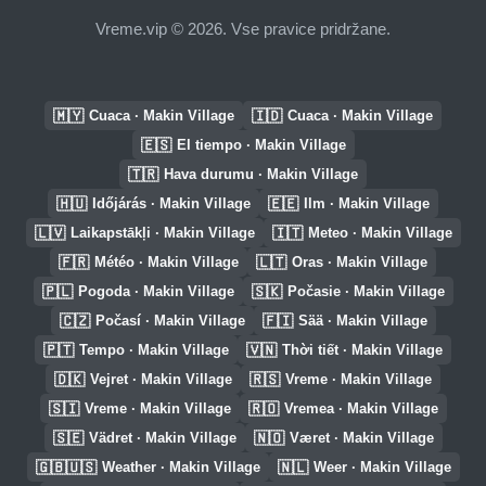
Vreme.vip © 2026. Vse pravice pridržane.
🇲🇾
🇮🇩
Cuaca · Makin Village
Cuaca · Makin Village
🇪🇸
El tiempo · Makin Village
🇹🇷
Hava durumu · Makin Village
🇭🇺
🇪🇪
Időjárás · Makin Village
Ilm · Makin Village
🇱🇻
🇮🇹
Laikapstākļi · Makin Village
Meteo · Makin Village
🇫🇷
🇱🇹
Météo · Makin Village
Oras · Makin Village
🇵🇱
🇸🇰
Pogoda · Makin Village
Počasie · Makin Village
🇨🇿
🇫🇮
Počasí · Makin Village
Sää · Makin Village
🇵🇹
🇻🇳
Tempo · Makin Village
Thời tiết · Makin Village
🇩🇰
🇷🇸
Vejret · Makin Village
Vreme · Makin Village
🇸🇮
🇷🇴
Vreme · Makin Village
Vremea · Makin Village
🇸🇪
🇳🇴
Vädret · Makin Village
Været · Makin Village
🇬🇧🇺🇸
🇳🇱
Weather · Makin Village
Weer · Makin Village