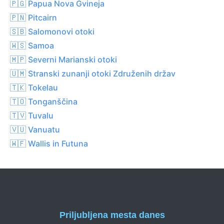
🇵🇬 Papua Nova Gvineja
🇵🇳 Pitcairn
🇸🇧 Salomonovi otoki
🇼🇸 Samoa
🇲🇵 Severni Marianski otoki
🇺🇲 Stranski zunanji otoki Združenih držav
🇹🇰 Tokelau
🇹🇴 Tonganščina
🇹🇻 Tuvalu
🇻🇺 Vanuatu
🇼🇫 Wallis in Futuna
Priljubljena mesta danes