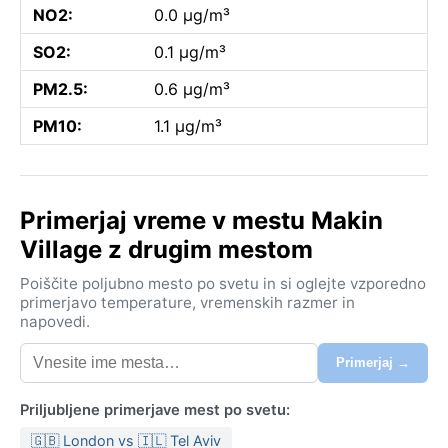
NO2:
0.0 µg/m³
SO2:
0.1 µg/m³
PM2.5:
0.6 µg/m³
PM10:
1.1 µg/m³
Primerjaj vreme v mestu Makin
Village z drugim mestom
Poiščite poljubno mesto po svetu in si oglejte vzporedno
primerjavo temperature, vremenskih razmer in
napovedi.
Primerjaj →
Priljubljene primerjave mest po svetu:
🇬🇧 London vs 🇮🇱 Tel Aviv