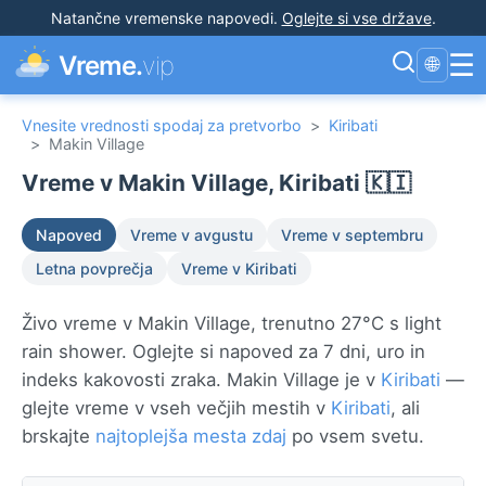
Natančne vremenske napovedi
.
Oglejte si vse države
.
☰
Vreme.
vip
🌐
Vnesite vrednosti spodaj za pretvorbo
>
Kiribati
>
Makin Village
Vreme v Makin Village, Kiribati 🇰🇮
Napoved
Vreme v avgustu
Vreme v septembru
Letna povprečja
Vreme v Kiribati
Živo vreme v Makin Village, trenutno 27°C s light
rain shower. Oglejte si napoved za 7 dni, uro in
indeks kakovosti zraka. Makin Village je v
Kiribati
—
glejte vreme v vseh večjih mestih v
Kiribati
, ali
brskajte
najtoplejša mesta zdaj
po vsem svetu.