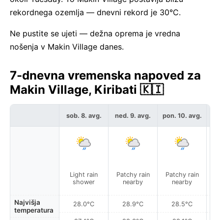
rekordnega ozemlja — dnevni rekord je 30°C.
Ne pustite se ujeti — dežna oprema je vredna
nošenja v Makin Village danes.
7-dnevna vremenska napoved za
Makin Village, Kiribati 🇰🇮
sob. 8. avg.
ned. 9. avg.
pon. 10. avg.
to
Light rain
Patchy rain
Patchy rain
Pa
shower
nearby
nearby
Najvišja
28.0°C
28.9°C
28.5°C
temperatura