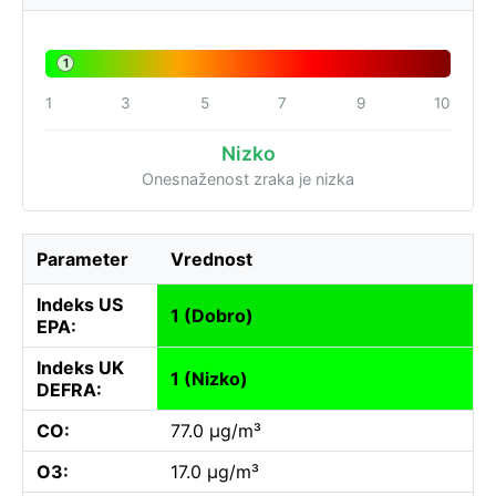
1
1
3
5
7
9
10
Nizko
Onesnaženost zraka je nizka
Parameter
Vrednost
Indeks US
1 (Dobro)
EPA:
Indeks UK
1 (Nizko)
DEFRA:
CO:
77.0 µg/m³
O3:
17.0 µg/m³