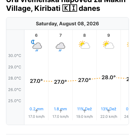
Village, Kiribati 🇰🇮 danes
Saturday, August 08, 2026
6
7
8
9
1
30.0°C
29.0°C
28.0°
28.0°C
27.
27.0°
27.0°
27.0°
26.0°C
25.0°C
0.2 mm
1.8 mm
11% Dež
13% Dež
0.0
↑
↑
↑
↑
17.0 km/h
17.0 km/h
19.0 km/h
22.0 km/h
24.0 