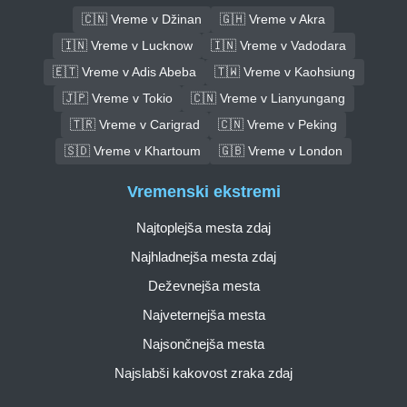
🇨🇳 Vreme v Džinan
🇬🇭 Vreme v Akra
🇮🇳 Vreme v Lucknow
🇮🇳 Vreme v Vadodara
🇪🇹 Vreme v Adis Abeba
🇹🇼 Vreme v Kaohsiung
🇯🇵 Vreme v Tokio
🇨🇳 Vreme v Lianyungang
🇹🇷 Vreme v Carigrad
🇨🇳 Vreme v Peking
🇸🇩 Vreme v Khartoum
🇬🇧 Vreme v London
Vremenski ekstremi
Najtoplejša mesta zdaj
Najhladnejša mesta zdaj
Deževnejša mesta
Najveternejša mesta
Najsončnejša mesta
Najslabši kakovost zraka zdaj