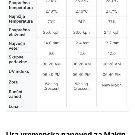
27.4°C
28.3°C
28.1°C
Povprečna
temperatura
27.0°C
27.6°C
27.7°C
Najnižja
temperatura
79%
74%
77%
Povprečna
25.6 kph
23.0 kph
24.1 kph
vlažnost
14.0 mm
12.4 mm
13.7 mm
Največji
veter
9.0
12.0
12.0
Skupne
padavine
06:26 AM
06:26 AM
06:26 AM
0
UV indeks
06:40 PM
06:40 PM
06:40 PM
Zora
Waning
Waning
New Moon
N
Crescent
Crescent
Sončni
zahod
Luna
Ura vremenska napoved za Makin