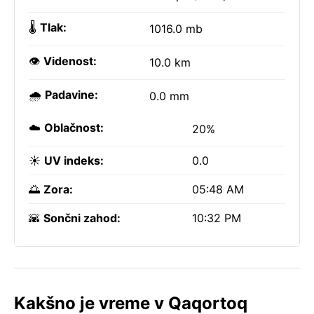
🌡️
Tlak:
1016.0 mb
👁️
Videnost:
10.0 km
🌧️
Padavine:
0.0 mm
☁️
Oblačnost:
20%
☀️
UV indeks:
0.0
🌅
Zora:
05:48 AM
🌇
Sončni zahod:
10:32 PM
Kakšno je vreme v Qaqortoq