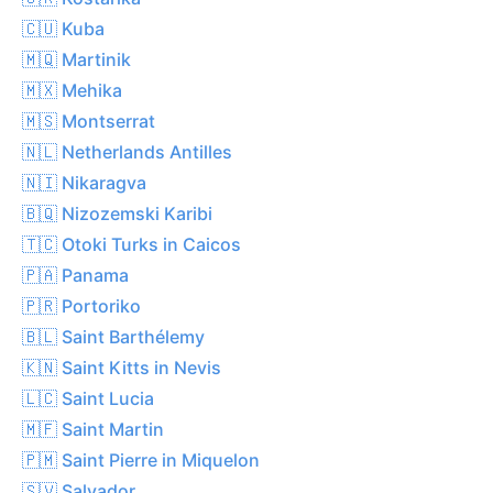
🇨🇺 Kuba
🇲🇶 Martinik
🇲🇽 Mehika
🇲🇸 Montserrat
🇳🇱 Netherlands Antilles
🇳🇮 Nikaragva
🇧🇶 Nizozemski Karibi
🇹🇨 Otoki Turks in Caicos
🇵🇦 Panama
🇵🇷 Portoriko
🇧🇱 Saint Barthélemy
🇰🇳 Saint Kitts in Nevis
🇱🇨 Saint Lucia
🇲🇫 Saint Martin
🇵🇲 Saint Pierre in Miquelon
🇸🇻 Salvador