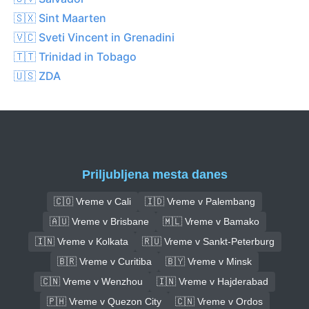
🇸🇽 Sint Maarten
🇻🇨 Sveti Vincent in Grenadini
🇹🇹 Trinidad in Tobago
🇺🇸 ZDA
Priljubljena mesta danes
🇨🇴 Vreme v Cali
🇮🇩 Vreme v Palembang
🇦🇺 Vreme v Brisbane
🇲🇱 Vreme v Bamako
🇮🇳 Vreme v Kolkata
🇷🇺 Vreme v Sankt-Peterburg
🇧🇷 Vreme v Curitiba
🇧🇾 Vreme v Minsk
🇨🇳 Vreme v Wenzhou
🇮🇳 Vreme v Hajderabad
🇵🇭 Vreme v Quezon City
🇨🇳 Vreme v Ordos