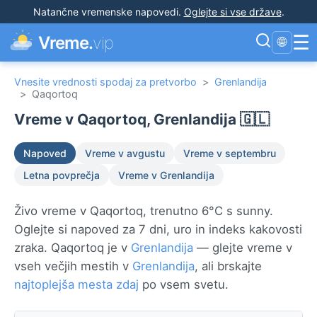
Natančne vremenske napovedi
.
Oglejte si vse države
.
☰
Vreme.
vip
🌐
Vnesite vrednosti spodaj za pretvorbo
>
Grenlandija
>
Qaqortoq
Vreme v Qaqortoq, Grenlandija 🇬🇱
Napoved
Vreme v avgustu
Vreme v septembru
Letna povprečja
Vreme v Grenlandija
Živo vreme v Qaqortoq, trenutno 6°C s sunny.
Oglejte si napoved za 7 dni, uro in indeks kakovosti
zraka. Qaqortoq je v
Grenlandija
— glejte vreme v
vseh večjih mestih v
Grenlandija
, ali brskajte
najtoplejša mesta zdaj
po vsem svetu.