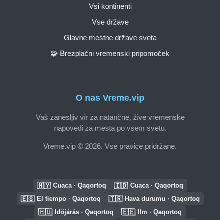
Vsi kontinenti
Vse države
Glavne mestne države sveta
🧩 Brezplačni vremenski pripomoček
O nas Vreme.vip
Vaš zanesljiv vir za natančne, žive vremenske
napovedi za mesta po vsem svetu.
Vreme.vip © 2026. Vse pravice pridržane.
🇲🇾
🇮🇩
Cuaca · Qaqortoq
Cuaca · Qaqortoq
🇪🇸
🇹🇷
El tiempo · Qaqortoq
Hava durumu · Qaqortoq
🇭🇺
🇪🇪
Időjárás · Qaqortoq
Ilm · Qaqortoq