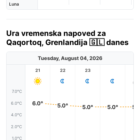
Luna
Ura vremenska napoved za
Qaqortoq, Grenlandija 🇬🇱 danes
Tuesday, August 04, 2026
21
22
23
1
7.0°C
6.0°
6.0°C
5.0°
5.0°
5.0°
5.
4.0°C
2.0°C
1.0°C