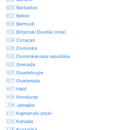
🇧🇧 Barbados
🇧🇿 Belize
🇧🇲 Bermudi
🇻🇬 Britanski Deviški otoki
🇨🇼 Curaçao
🇩🇲 Dominika
🇩🇴 Dominikanska republika
🇬🇩 Grenada
🇬🇵 Guadeloupe
🇬🇹 Gvatemala
🇭🇹 Haiti
🇭🇳 Honduras
🇯🇲 Jamajka
🇰🇾 Kajmanski otoki
🇨🇦 Kanada
🇨🇷 Kostarika