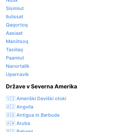
Nuuk
Sisimiut
Ilulissat
Qaqortoq
Aasiaat
Maniitsoq
Tasiilaq
Paamiut
Nanortalik
Upernavik
Države v Severna Amerika
🇻🇮 Ameriški Deviški otoki
🇦🇮 Angvila
🇦🇬 Antigua in Barbuda
🇦🇼 Aruba
🇧🇸 Bahami