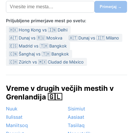
Primerjaj →
Priljubljene primerjave mest po svetu:
🇭🇰 Hong Kong vs 🇮🇳 Delhi
🇦🇹 Dunaj vs 🇷🇺 Moskva
🇦🇹 Dunaj vs 🇮🇹 Milano
🇪🇸 Madrid vs 🇹🇭 Bangkok
🇨🇳 Šanghaj vs 🇹🇭 Bangkok
🇨🇭 Zürich vs 🇲🇽 Ciudad de México
Vreme v drugih večjih mestih v
Grenlandija 🇬🇱
Nuuk
Sisimiut
Ilulissat
Aasiaat
Maniitsoq
Tasiilaq