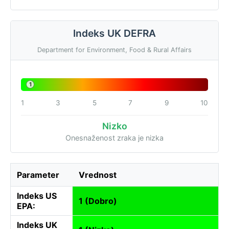
Indeks UK DEFRA
Department for Environment, Food & Rural Affairs
1
1
3
5
7
9
10
Nizko
Onesnaženost zraka je nizka
Parameter
Vrednost
Indeks US
1 (Dobro)
EPA:
Indeks UK