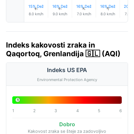
15% Dež
16% Dež
16% Dež
16% Dež
20% 
↑
↑
↑
↑
↑
8.0 km/h
9.0 km/h
7.0 km/h
8.0 km/h
7.0 k
Indeks kakovosti zraka in
Qaqortoq, Grenlandija 🇬🇱 (AQI)
Indeks US EPA
Environmental Protection Agency
1
1
2
3
4
5
6
Dobro
Kakovost zraka se šteje za zadovoljivo