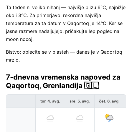
Ta teden ni veliko nihanj — najvišje blizu 6°C, najnižje
okoli 3°C. Za primerjavo: rekordna najvišja
temperatura za ta datum v Qaqortoq je 14°C. Ker se
jasne razmere nadaljujejo, pričakujte lep pogled na
moon nocoj.
Bistvo: oblecite se v plasteh — danes je v Qaqortoq
mrzlo.
7-dnevna vremenska napoved za
Qaqortoq, Grenlandija 🇬🇱
tor. 4. avg.
sre. 5. avg.
čet. 6. avg.
pe