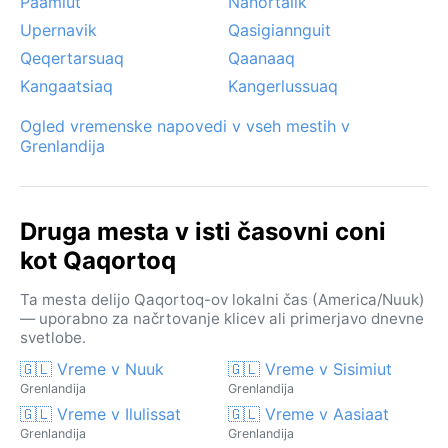
Paamiut
Nanortalik
Upernavik
Qasigiannguit
Qeqertarsuaq
Qaanaaq
Kangaatsiaq
Kangerlussuaq
Ogled vremenske napovedi v vseh mestih v
Grenlandija
Druga mesta v isti časovni coni
kot Qaqortoq
Ta mesta delijo Qaqortoq-ov lokalni čas (America/Nuuk)
— uporabno za načrtovanje klicev ali primerjavo dnevne
svetlobe.
🇬🇱 Vreme v Nuuk
🇬🇱 Vreme v Sisimiut
Grenlandija
Grenlandija
🇬🇱 Vreme v Ilulissat
🇬🇱 Vreme v Aasiaat
Grenlandija
Grenlandija