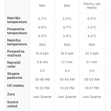
Patchy rain
Mist
Mist
nearby
Najvišja
5.7°C
5.5°C
6.5°C
temperatura
4.9°C
4.7°C
5.0°C
Povprečna
temperatura
4.5°C
3.4°C
4.0°C
Najnižja
temperatura
95%
94%
90%
Povprečna
10.4 kph
16.9 kph
22.3 kph
vlažnost
0.8 mm
0.1 mm
0.1 mm
Največji
veter
2.0
4.0
0.0
Skupne
padavine
05:48 AM
05:50 AM
05:53 AM
0
UV indeks
10:32 PM
10:29 PM
10:27 PM
Zora
Last Quarter
Last Quarter
Last Quarter
Sončni
zahod