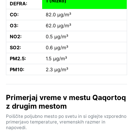
1 (Nizko)
DEFRA:
CO:
82.0 µg/m³
O3:
62.0 µg/m³
NO2:
0.5 µg/m³
SO2:
0.6 µg/m³
PM2.5:
1.5 µg/m³
PM10:
2.3 µg/m³
Primerjaj vreme v mestu Qaqortoq
z drugim mestom
Poiščite poljubno mesto po svetu in si oglejte vzporedno
primerjavo temperature, vremenskih razmer in
napovedi.