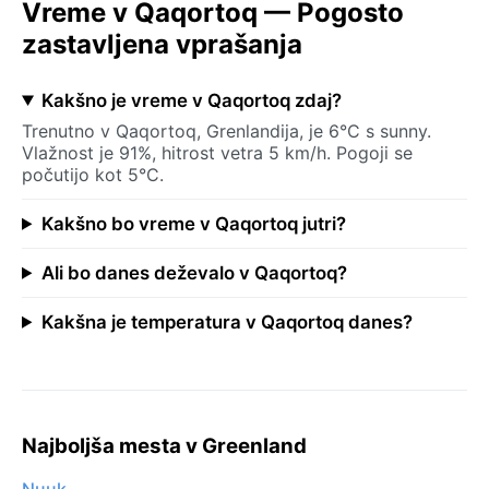
Vreme v Qaqortoq — Pogosto
zastavljena vprašanja
Kakšno je vreme v Qaqortoq zdaj?
Trenutno v Qaqortoq, Grenlandija, je 6°C s sunny.
Vlažnost je 91%, hitrost vetra 5 km/h. Pogoji se
počutijo kot 5°C.
Kakšno bo vreme v Qaqortoq jutri?
Ali bo danes deževalo v Qaqortoq?
Kakšna je temperatura v Qaqortoq danes?
Najboljša mesta v Greenland