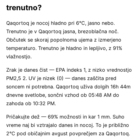
trenutno?
Qaqortoq je nocoj hladno pri 6°C, jasno nebo.
Trenutno je v Qaqortoq jasna, brezoblačna noč.
Občutek se skoraj popolnoma ujema z izmerjeno
temperaturo. Trenutno je hladno in lepljivo, z 91%
vlažnostjo.
Zrak je danes čist — EPA indeks 1, z nizko vrednostjo
PM2,5 2. UV je nizek (0) — danes zaščita pred
soncem ni potrebna. Qaqortoq uživa dolgih 16h 44m
dnevne svetlobe, sončni vzhod ob 05:48 AM do
zahoda ob 10:32 PM.
Pričakujte dež — 69% možnosti in kar 1 mm. Suho
vreme naj bi vztrajalo danes in nocoj. To je približno
2°C pod običajnim avgust povprečjem za Qaqortoq.