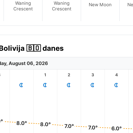
Waning
Waning
New Moon
N
Crescent
Crescent
olivija 🇧🇴 danes
ay, August 06, 2026
3
1
2
3
4
0°
8.0°
8.0°
7.0°
7.0°
6.0°