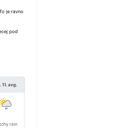
To je ravno
recej pod
. 11. avg.
sre. 12. avg.
tchy rain
Sunny