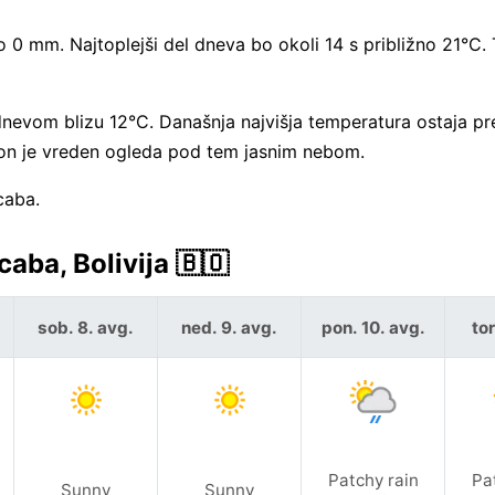
0 mm. Najtoplejši del dneva bo okoli 14 s približno 21°C. 
 dnevom blizu 12°C. Današnja najvišja temperatura ostaja p
on je vreden ogleda pod tem jasnim nebom.
caba.
ba, Bolivija 🇧🇴
sob. 8. avg.
ned. 9. avg.
pon. 10. avg.
tor
Patchy rain
Pa
Sunny
Sunny