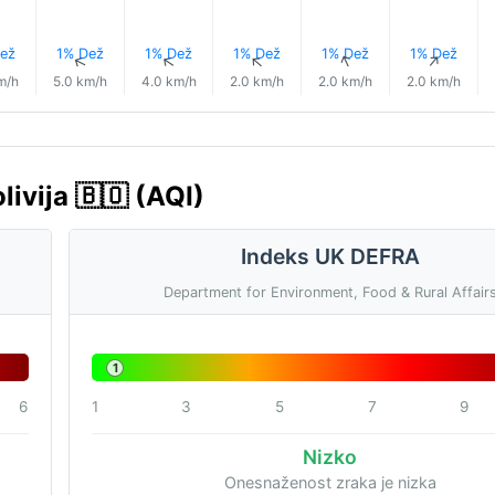
ež
1% Dež
1% Dež
1% Dež
1% Dež
1% Dež
↑
↑
↑
↑
↑
↑
m/h
5.0 km/h
4.0 km/h
2.0 km/h
2.0 km/h
2.0 km/h
ivija 🇧🇴 (AQI)
Indeks UK DEFRA
Department for Environment, Food & Rural Affair
1
6
1
3
5
7
9
Nizko
Onesnaženost zraka je nizka