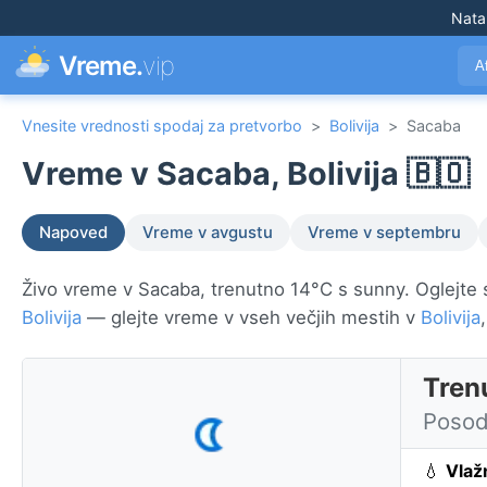
Nata
Vreme.
vip
A
Vnesite vrednosti spodaj za pretvorbo
>
Bolivija
>
Sacaba
Vreme v Sacaba, Bolivija 🇧🇴
Napoved
Vreme v avgustu
Vreme v septembru
Živo vreme v Sacaba, trenutno 14°C s sunny. Oglejte s
Bolivija
— glejte vreme v vseh večjih mestih v
Bolivija
Tren
Posod
💧
Vlaž