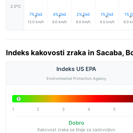
2.0°C
7% Dež
4% Dež
2% Dež
1% Dež
1% D
↑
↑
↑
↑
12.0 km/h
9.0 km/h
6.0 km/h
4.0 km/h
6.0 k
Indeks kakovosti zraka in Sacaba, Bol
Indeks US EPA
Environmental Protection Agency
1
1
2
3
4
5
Dobro
Kakovost zraka se šteje za zadovoljivo