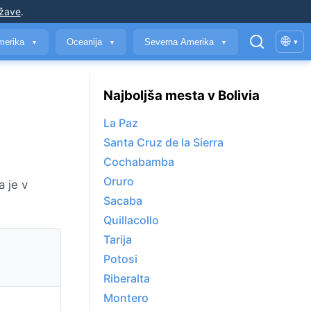
ržave
.
🌐
merika
Oceanija
Severna Amerika
▾
▼
▼
▼
Najboljša mesta v Bolivia
La Paz
Santa Cruz de la Sierra
Cochabamba
Oruro
a je v
Sacaba
Quillacollo
Tarija
Potosi
Riberalta
Montero