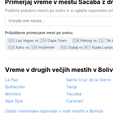
Primerjaj vreme v mestu Sacaba z 
Poiščite poljubno mesto po svetu in si oglejte vzporedno p
Priljubljene primerjave mest po svetu:
🇺🇸 Las Vegas vs 🇿🇦 Cape Town
🇨🇳 Peking vs 🇮🇱 Tel 
🇪🇬 Kairo vs 🇻🇳 Hošiminh
🇦🇪 Dubaj vs 🇲🇾 Kuala Lump
Vreme v drugih večjih mestih v Boliv
La Paz
Santa Cruz de la Sierra
Quillacollo
Tarija
Montero
Yacuiba
Sipe Sipe
Caranavi
Ogled vremenske napovedi v vseh mestih v Bolivija