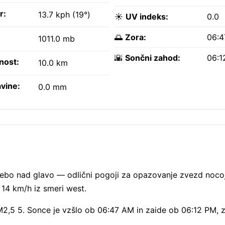
r:
13.7 kph (19°)
☀️
UV indeks:
0.0
🌅
Zora:
06:
1011.0 mb
🌇
Sončni zahod:
06:1
nost:
10.0 km
vine:
0.0 mm
 nebo nad glavo — odlični pogoji za opazovanje zvezd noco
jo 14 km/h iz smeri west.
PM2,5 5. Sonce je vzšlo ob 06:47 AM in zaide ob 06:12 PM, 