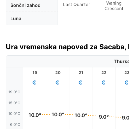
Waning
Last Quarter
Sončni zahod
Crescent
Luna
Ura vremenska napoved za Sacaba, B
Thursd
19
20
21
22
2
19.0°C
15.0°C
10.0°
10.0°C
10.0°
10.0°
9.0°
9.
6.0°C