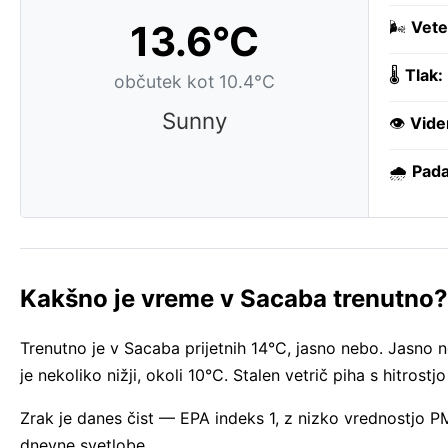
13.6°C
🌬️
Vete
🌡️
Tlak:
občutek kot 10.4°C
Sunny
👁️
Vide
🌧️
Pada
Kakšno je vreme v Sacaba trenutno?
Trenutno je v Sacaba prijetnih 14°C, jasno nebo. Jasno
je nekoliko nižji, okoli 10°C. Stalen vetrič piha s hitrost
Zrak je danes čist — EPA indeks 1, z nizko vrednostjo 
dnevne svetlobe.