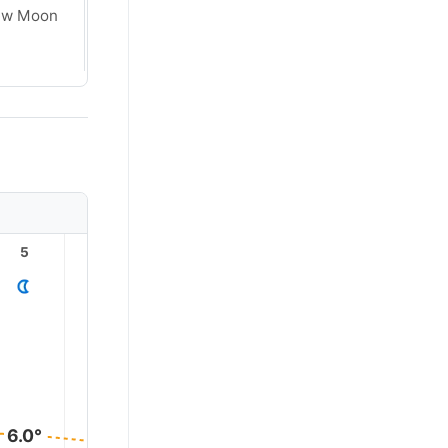
ew Moon
New Moon
5
6
7
8
9
10
14.0°
12.0°
10.0°
6.0°
5.0°
5.0°