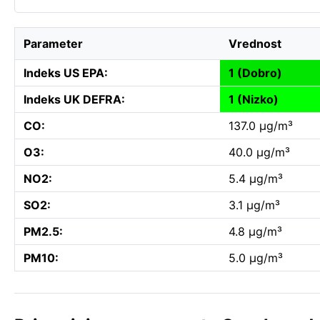
Parameter
Vrednost
Indeks US EPA:
1 (Dobro)
Indeks UK DEFRA:
1 (Nizko)
CO:
137.0 µg/m³
O3:
40.0 µg/m³
NO2:
5.4 µg/m³
SO2:
3.1 µg/m³
PM2.5:
4.8 µg/m³
PM10:
5.0 µg/m³