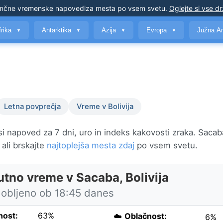
nčne vremenske napovedi
za mesta po vsem svetu
.
Oglejte si vse d
frika
Antarktika
Azija
Evropa
Južna A
▼
▼
▼
▼
Letna povprečja
Vreme v Bolivija
i napoved za 7 dni, uro in indeks kakovosti zraka. Sacab
, ali brskajte
najtoplejša mesta zdaj
po vsem svetu.
utno vreme v Sacaba, Bolivija
obljeno ob 18:45 danes
nost:
63%
☁️
Oblačnost:
6%