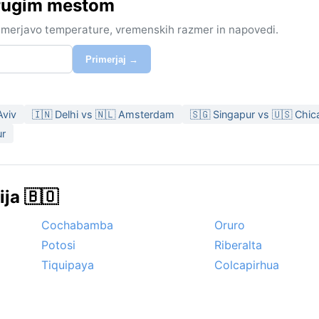
drugim mestom
rimerjavo temperature, vremenskih razmer in napovedi.
Primerjaj →
Aviv
🇮🇳 Delhi vs 🇳🇱 Amsterdam
🇸🇬 Singapur vs 🇺🇸 Chi
ur
ija 🇧🇴
Cochabamba
Oruro
Potosi
Riberalta
Tiquipaya
Colcapirhua