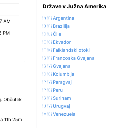
Države v Južna Amerika
🇦🇷 Argentina
47 AM
🇧🇷 Brazilija
2 PM
🇨🇱 Čile
🇪🇨 Ekvador
🇫🇰 Falklandski otoki
🇬🇫 Francoska Gvajana
🇬🇾 Gvajana
🇨🇴 Kolumbija
🇵🇾 Paragvaj
🇵🇪 Peru
🇸🇷 Surinam
j. Občutek
🇺🇾 Urugvaj
🇻🇪 Venezuela
za 11h 25m