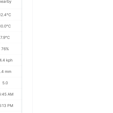
nearby
12.4°C
14.3°C
10.0°C
10.5°C
7.9°C
7.1°C
76%
73%
4.4 kph
14.4 kph
1.4 mm
0.5 mm
5.0
5.0
6:45 AM
06:44 AM
6:13 PM
06:13 PM