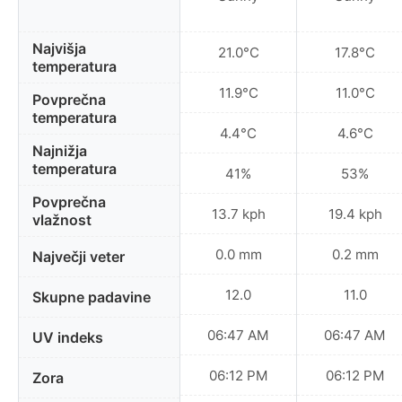
Najvišja
21.0°C
17.8°C
temperatura
11.9°C
11.0°C
Povprečna
temperatura
4.4°C
4.6°C
Najnižja
temperatura
41%
53%
Povprečna
13.7 kph
19.4 kph
vlažnost
0.0 mm
0.2 mm
Največji veter
12.0
11.0
Skupne padavine
06:47 AM
06:47 AM
UV indeks
06:12 PM
06:12 PM
Zora