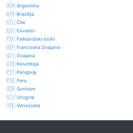
🇦🇷 Argentina
🇧🇷 Brazilija
🇨🇱 Čile
🇪🇨 Ekvador
🇫🇰 Falklandski otoki
🇬🇫 Francoska Gvajana
🇬🇾 Gvajana
🇨🇴 Kolumbija
🇵🇾 Paragvaj
🇵🇪 Peru
🇸🇷 Surinam
🇺🇾 Urugvaj
🇻🇪 Venezuela