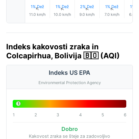
1% Dež
1% Dež
2% Dež
1% Dež
1% D
↑
↑
↑
↑
11.0 km/h
10.0 km/h
9.0 km/h
7.0 km/h
6.0 k
Indeks kakovosti zraka in
Colcapirhua, Bolivija 🇧🇴 (AQI)
Indeks US EPA
Environmental Protection Agency
1
1
2
3
4
5
6
Dobro
Kakovost zraka se šteje za zadovoljivo