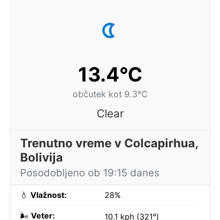
13.4°C
občutek kot 9.3°C
Clear
Trenutno vreme v Colcapirhua,
Bolivija
Posodobljeno ob 19:15 danes
💧
Vlažnost:
28%
🌬️
Veter:
10.1 kph (321°)