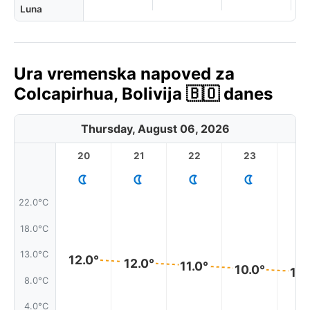
Luna
Ura vremenska napoved za
Colcapirhua, Bolivija 🇧🇴 danes
Thursday, August 06, 2026
20
21
22
23
22.0°C
18.0°C
13.0°C
12.0°
12.0°
11.0°
10.0°
10.
8.0°C
4.0°C