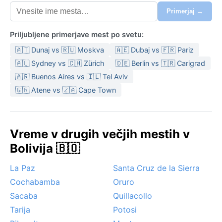
Primerjaj →
Priljubljene primerjave mest po svetu:
🇦🇹 Dunaj vs 🇷🇺 Moskva
🇦🇪 Dubaj vs 🇫🇷 Pariz
🇦🇺 Sydney vs 🇨🇭 Zürich
🇩🇪 Berlin vs 🇹🇷 Carigrad
🇦🇷 Buenos Aires vs 🇮🇱 Tel Aviv
🇬🇷 Atene vs 🇿🇦 Cape Town
Vreme v drugih večjih mestih v
Bolivija 🇧🇴
La Paz
Santa Cruz de la Sierra
Cochabamba
Oruro
Sacaba
Quillacollo
Tarija
Potosi