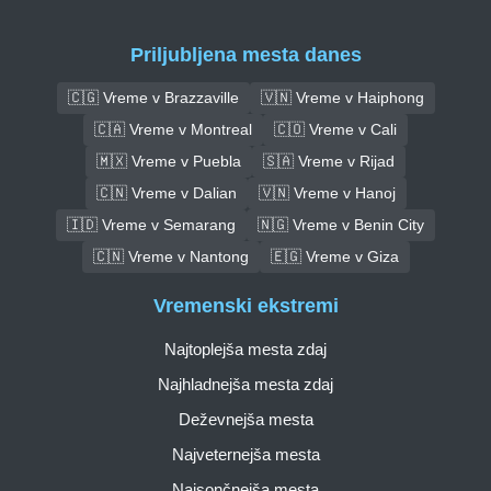
Priljubljena mesta danes
🇨🇬 Vreme v Brazzaville
🇻🇳 Vreme v Haiphong
🇨🇦 Vreme v Montreal
🇨🇴 Vreme v Cali
🇲🇽 Vreme v Puebla
🇸🇦 Vreme v Rijad
🇨🇳 Vreme v Dalian
🇻🇳 Vreme v Hanoj
🇮🇩 Vreme v Semarang
🇳🇬 Vreme v Benin City
🇨🇳 Vreme v Nantong
🇪🇬 Vreme v Giza
Vremenski ekstremi
Najtoplejša mesta zdaj
Najhladnejša mesta zdaj
Deževnejša mesta
Najveternejša mesta
Najsončnejša mesta