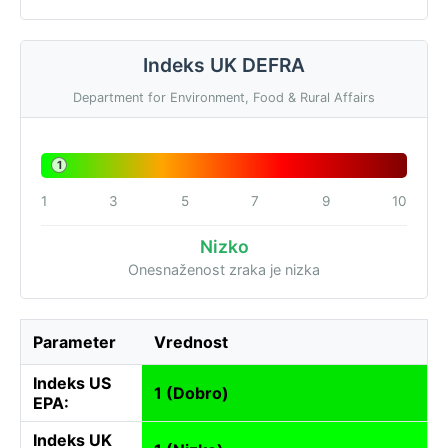
Indeks UK DEFRA
Department for Environment, Food & Rural Affairs
1
1
3
5
7
9
10
Nizko
Onesnaženost zraka je nizka
Parameter
Vrednost
Indeks US
1 (Dobro)
EPA:
Indeks UK