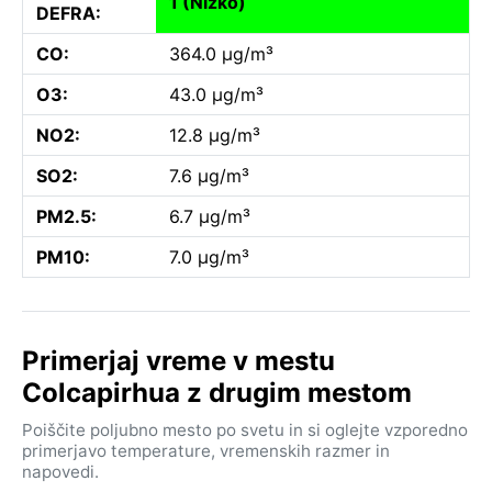
1 (Nizko)
DEFRA:
CO:
364.0 µg/m³
O3:
43.0 µg/m³
NO2:
12.8 µg/m³
SO2:
7.6 µg/m³
PM2.5:
6.7 µg/m³
PM10:
7.0 µg/m³
Primerjaj vreme v mestu
Colcapirhua z drugim mestom
Poiščite poljubno mesto po svetu in si oglejte vzporedno
primerjavo temperature, vremenskih razmer in
napovedi.