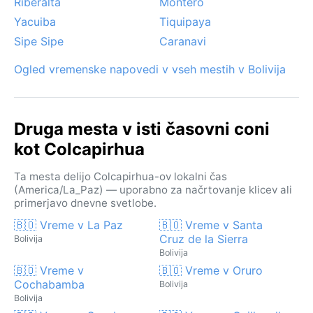
Riberalta
Montero
Yacuiba
Tiquipaya
Sipe Sipe
Caranavi
Ogled vremenske napovedi v vseh mestih v Bolivija
Druga mesta v isti časovni coni
kot Colcapirhua
Ta mesta delijo Colcapirhua-ov lokalni čas
(America/La_Paz) — uporabno za načrtovanje klicev ali
primerjavo dnevne svetlobe.
🇧🇴 Vreme v La Paz
🇧🇴 Vreme v Santa
Cruz de la Sierra
Bolivija
Bolivija
🇧🇴 Vreme v
🇧🇴 Vreme v Oruro
Cochabamba
Bolivija
Bolivija