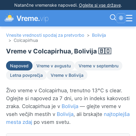
Natančne vremenske napovedi
.
Oglejte si vse države
.
☰
Vreme.
vip
🌐
Vnesite vrednosti spodaj za pretvorbo
>
Bolivija
>
Colcapirhua
Vreme v Colcapirhua, Bolivija 🇧🇴
Napoved
Vreme v avgustu
Vreme v septembru
Letna povprečja
Vreme v Bolivija
Živo vreme v Colcapirhua, trenutno 13°C s clear.
Oglejte si napoved za 7 dni, uro in indeks kakovosti
zraka. Colcapirhua je v
Bolivija
— glejte vreme v
vseh večjih mestih v
Bolivija
, ali brskajte
najtoplejša
mesta zdaj
po vsem svetu.