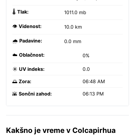
🌡️
Tlak:
1011.0 mb
👁️
Videnost:
10.0 km
🌧️
Padavine:
0.0 mm
☁️
Oblačnost:
0%
☀️
UV indeks:
0.0
🌅
Zora:
06:48 AM
🌇
Sončni zahod:
06:13 PM
Kakšno je vreme v Colcapirhua