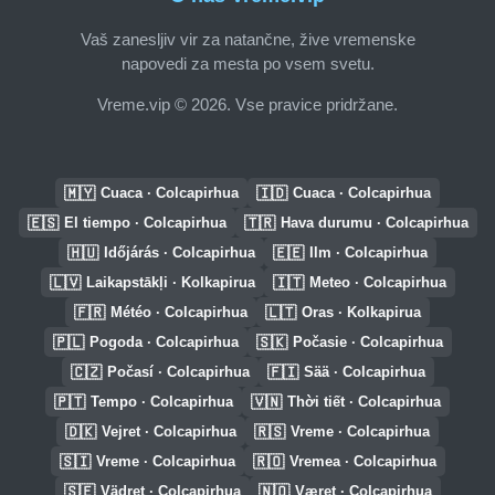
Vaš zanesljiv vir za natančne, žive vremenske
napovedi za mesta po vsem svetu.
Vreme.vip © 2026. Vse pravice pridržane.
🇲🇾
🇮🇩
Cuaca · Colcapirhua
Cuaca · Colcapirhua
🇪🇸
🇹🇷
El tiempo · Colcapirhua
Hava durumu · Colcapirhua
🇭🇺
🇪🇪
Időjárás · Colcapirhua
Ilm · Colcapirhua
🇱🇻
🇮🇹
Laikapstākļi · Kolkapirua
Meteo · Colcapirhua
🇫🇷
🇱🇹
Météo · Colcapirhua
Oras · Kolkapirua
🇵🇱
🇸🇰
Pogoda · Colcapirhua
Počasie · Colcapirhua
🇨🇿
🇫🇮
Počasí · Colcapirhua
Sää · Colcapirhua
🇵🇹
🇻🇳
Tempo · Colcapirhua
Thời tiết · Colcapirhua
🇩🇰
🇷🇸
Vejret · Colcapirhua
Vreme · Colcapirhua
🇸🇮
🇷🇴
Vreme · Colcapirhua
Vremea · Colcapirhua
🇸🇪
🇳🇴
Vädret · Colcapirhua
Været · Colcapirhua