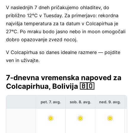
V naslednjih 7 dneh pričakujemo ohladitev, do
približno 12°C v Tuesday. Za primerjavo: rekordna
najvišja temperatura za ta datum v Colcapirhua je
27°C. Po mraku bodo jasno nebo in moon omogočali
dobro opazovanje zvezd nocoj.
V Colcapirhua so danes idealne razmere — pojdite
ven in uživajte.
7-dnevna vremenska napoved za
Colcapirhua, Bolivija 🇧🇴
pet. 7. avg.
sob. 8. avg.
ned. 9. avg.
po