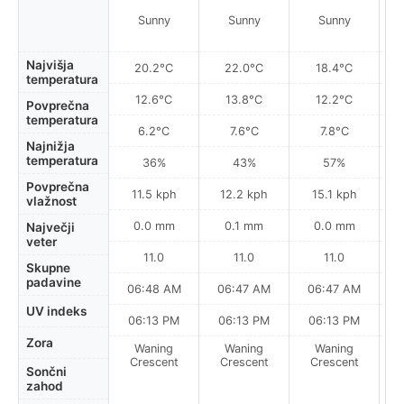
P
Sunny
Sunny
Sunny
Najvišja
20.2°C
22.0°C
18.4°C
temperatura
12.6°C
13.8°C
12.2°C
Povprečna
temperatura
6.2°C
7.6°C
7.8°C
Najnižja
temperatura
36%
43%
57%
Povprečna
11.5 kph
12.2 kph
15.1 kph
vlažnost
0.0 mm
0.1 mm
0.0 mm
Največji
veter
11.0
11.0
11.0
Skupne
padavine
06:48 AM
06:47 AM
06:47 AM
0
UV indeks
06:13 PM
06:13 PM
06:13 PM
Zora
Waning
Waning
Waning
N
Crescent
Crescent
Crescent
Sončni
zahod