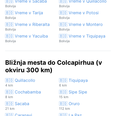
🇧🇴 Vreme v Sacaba
🇧🇴 Vreme v Quillacollo
Bolivija
Bolivija
🇧🇴 Vreme v Tarija
🇧🇴 Vreme v Potosi
Bolivija
Bolivija
🇧🇴 Vreme v Riberalta
🇧🇴 Vreme v Montero
Bolivija
Bolivija
🇧🇴 Vreme v Yacuiba
🇧🇴 Vreme v Tiquipaya
Bolivija
Bolivija
Bližnja mesta do Colcapirhua (v
okviru 300 km)
🇧🇴 Quillacollo
🇧🇴 Tiquipaya
4 km
6 km
🇧🇴 Cochabamba
🇧🇴 Sipe Sipe
8 km
15 km
🇧🇴 Sacaba
🇧🇴 Oruro
21 km
112 km
🇧🇴 Caranavi
🇧🇴 La Paz