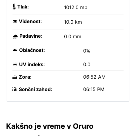
🌡️
Tlak:
1012.0 mb
👁️
Videnost:
10.0 km
🌧️
Padavine:
0.0 mm
☁️
Oblačnost:
0%
☀️
UV indeks:
0.0
🌅
Zora:
06:52 AM
🌇
Sončni zahod:
06:15 PM
Kakšno je vreme v Oruro