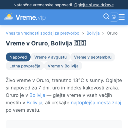
Natančne vremenske napovedi
.
Oglejte si vse države
.
☰
Vreme.
vip
🌐
Vnesite vrednosti spodaj za pretvorbo
>
Bolivija
>
Oruro
Vreme v Oruro, Bolivija 🇧🇴
Napoved
Vreme v avgustu
Vreme v septembru
Letna povprečja
Vreme v Bolivija
Živo vreme v Oruro, trenutno 13°C s sunny. Oglejte
si napoved za 7 dni, uro in indeks kakovosti zraka.
Oruro je v
Bolivija
— glejte vreme v vseh večjih
mestih v
Bolivija
, ali brskajte
najtoplejša mesta zdaj
po vsem svetu.