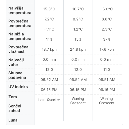
Najvišja
15.3°C
16.7°C
16.0°C
temperatura
7.2°C
8.9°C
8.8°C
Povprečna
temperatura
-1.1°C
1.2°C
2.3°C
Najnižja
temperatura
11%
15%
37%
Povprečna
18.7 kph
24.8 kph
17.6 kph
vlažnost
0.0 mm
0.0 mm
0.0 mm
Največji
veter
12.0
12.0
11.0
Skupne
padavine
06:52 AM
06:52 AM
06:51 AM
UV indeks
06:15 PM
06:15 PM
06:16 PM
Zora
Waning
Waning
Last Quarter
Crescent
Crescent
Sončni
zahod
Luna