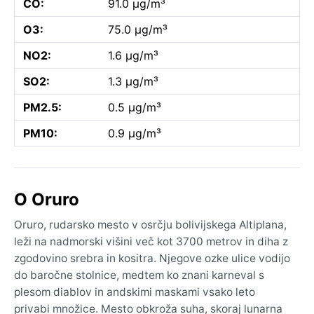
CO:
91.0 µg/m³
O3:
75.0 µg/m³
NO2:
1.6 µg/m³
SO2:
1.3 µg/m³
PM2.5:
0.5 µg/m³
PM10:
0.9 µg/m³
O Oruro
Oruro, rudarsko mesto v osrčju bolivijskega Altiplana,
leži na nadmorski višini več kot 3700 metrov in diha z
zgodovino srebra in kositra. Njegove ozke ulice vodijo
do baročne stolnice, medtem ko znani karneval s
plesom diablov in andskimi maskami vsako leto
privabi množice. Mesto obkroža suha, skoraj lunarna