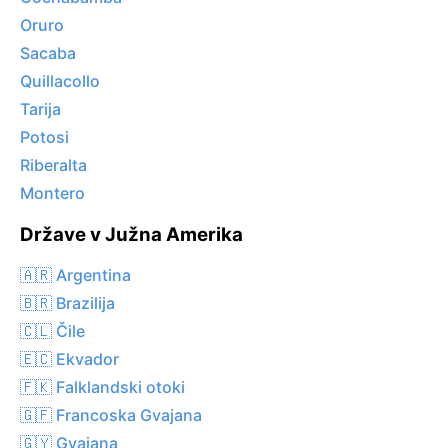
Oruro
Sacaba
Quillacollo
Tarija
Potosi
Riberalta
Montero
Države v Južna Amerika
🇦🇷 Argentina
🇧🇷 Brazilija
🇨🇱 Čile
🇪🇨 Ekvador
🇫🇰 Falklandski otoki
🇬🇫 Francoska Gvajana
🇬🇾 Gvajana