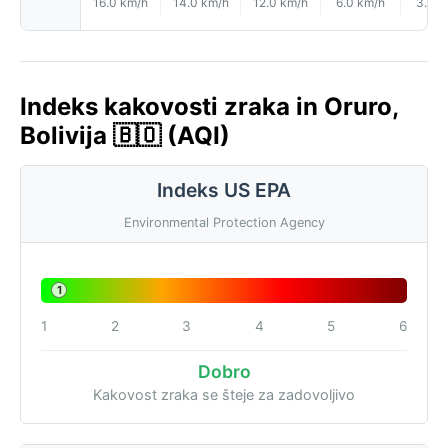
16.0 km/h
14.0 km/h
12.0 km/h
6.0 km/h
3.0 k
Indeks kakovosti zraka in Oruro,
Bolivija 🇧🇴 (AQI)
Indeks US EPA
Environmental Protection Agency
1
1
2
3
4
5
6
Dobro
Kakovost zraka se šteje za zadovoljivo