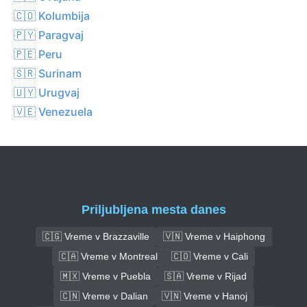
🇨🇴 Kolumbija
🇵🇾 Paragvaj
🇵🇪 Peru
🇸🇷 Surinam
🇺🇾 Urugvaj
🇻🇪 Venezuela
Priljubljena mesta danes
🇨🇬 Vreme v Brazzaville
🇻🇳 Vreme v Haiphong
🇨🇦 Vreme v Montreal
🇨🇴 Vreme v Cali
🇲🇽 Vreme v Puebla
🇸🇦 Vreme v Rijad
🇨🇳 Vreme v Dalian
🇻🇳 Vreme v Hanoj