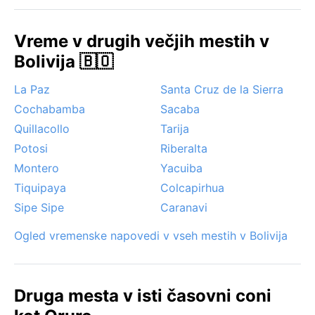
dolgotrajni. Opazen pojav je močan veter, ki se dvigne
zlasti popoldan, in občasne zmrzali v zimskih jutrih.
Vreme v drugih večjih mestih v
Nevihte s točo so redke, a možne. Megla ni pogosta,
Bolivija 🇧🇴
saj je ozračje suho. Oruro ne doživlja monsunov ali
hurikanov, so pa temperaturni ekstremi zaradi višine
La Paz
Santa Cruz de la Sierra
in suhosti značilni.
Cochabamba
Sacaba
Quillacollo
Tarija
Potosi
Riberalta
Montero
Yacuiba
Tiquipaya
Colcapirhua
Sipe Sipe
Caranavi
Ogled vremenske napovedi v vseh mestih v Bolivija
Druga mesta v isti časovni coni