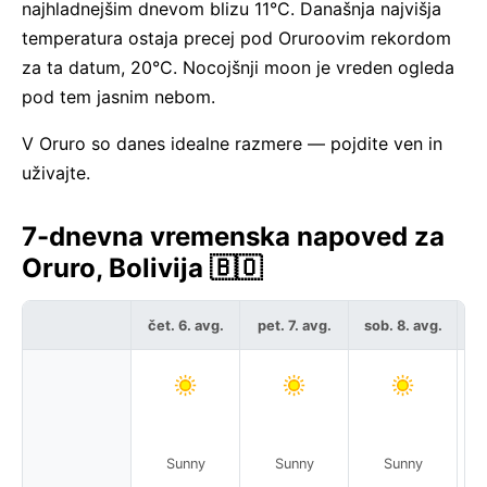
najhladnejšim dnevom blizu 11°C. Današnja najvišja
temperatura ostaja precej pod Oruroovim rekordom
za ta datum, 20°C. Nocojšnji moon je vreden ogleda
pod tem jasnim nebom.
V Oruro so danes idealne razmere — pojdite ven in
uživajte.
7-dnevna vremenska napoved za
Oruro, Bolivija 🇧🇴
čet. 6. avg.
pet. 7. avg.
sob. 8. avg.
ne
Sunny
Sunny
Sunny