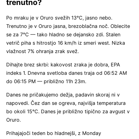
trenutno?
Po mraku je v Oruro svežih 13°C, jasno nebo.
Trenutno je v Oruro jasna, brezoblačna noč. Oblecite
se za 7°C — tako hladno se dejansko zdi. Stalen
vetrič piha s hitrostjo 16 km/h iz smeri west. Nizka
vlažnost 7% ohranja zrak svež.
Dihajte brez skrbi: kakovost zraka je dobra, EPA
indeks 1. Dnevna svetloba danes traja od 06:52 AM
do 06:15 PM — približno 11h 23m.
Danes ne pričakujemo dežja, padavin skoraj ni v
napovedi. Čez dan se ogreva, najvišja temperatura
bo okoli 15°C. Danes je približno tipično za avgust v
Oruro.
Prihajajoči teden bo hladnejši, z Monday