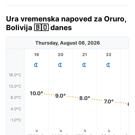
Ura vremenska napoved za Oruro,
Bolivija 🇧🇴 danes
Thursday, August 06, 2026
19
20
21
22
2
18.0°C
13.0°C
10.0°
9.0°
8.0°
8.0°C
7.0°
6.
4.0°C
-1.0°C
↑
↑
↑
↑