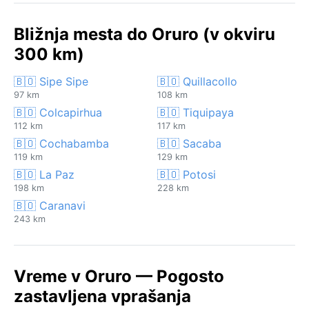
Bližnja mesta do Oruro (v okviru
300 km)
🇧🇴 Sipe Sipe
🇧🇴 Quillacollo
97 km
108 km
🇧🇴 Colcapirhua
🇧🇴 Tiquipaya
112 km
117 km
🇧🇴 Cochabamba
🇧🇴 Sacaba
119 km
129 km
🇧🇴 La Paz
🇧🇴 Potosi
198 km
228 km
🇧🇴 Caranavi
243 km
Vreme v Oruro — Pogosto
zastavljena vprašanja