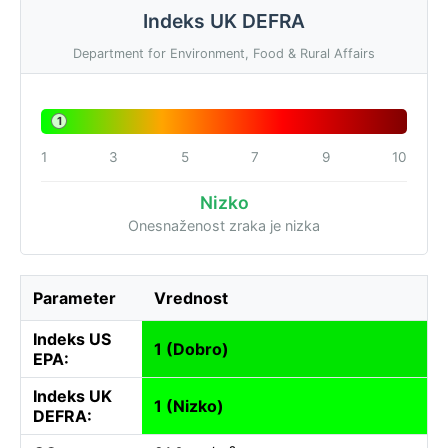
Indeks UK DEFRA
Department for Environment, Food & Rural Affairs
1
1
3
5
7
9
10
Nizko
Onesnaženost zraka je nizka
Parameter
Vrednost
Indeks US
1 (Dobro)
EPA:
Indeks UK
1 (Nizko)
DEFRA: