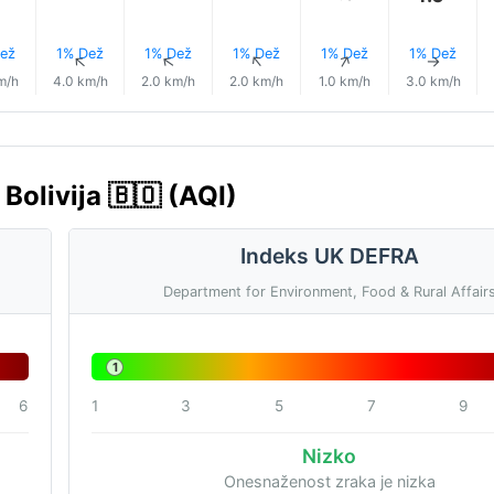
ež
1% Dež
1% Dež
1% Dež
1% Dež
1% Dež
↑
↑
↑
↑
↑
↑
m/h
4.0 km/h
2.0 km/h
2.0 km/h
1.0 km/h
3.0 km/h
Bolivija 🇧🇴 (AQI)
Indeks UK DEFRA
Department for Environment, Food & Rural Affair
1
6
1
3
5
7
9
Nizko
Onesnaženost zraka je nizka