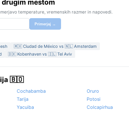
 z drugim mestom
rimerjavo temperature, vremenskih razmer in napovedi.
Primerjaj →
kesh
🇲🇽 Ciudad de México vs 🇳🇱 Amsterdam
d
🇩🇰 Kobenhaven vs 🇮🇱 Tel Aviv
ija 🇧🇴
Cochabamba
Oruro
Tarija
Potosi
Yacuiba
Colcapirhua