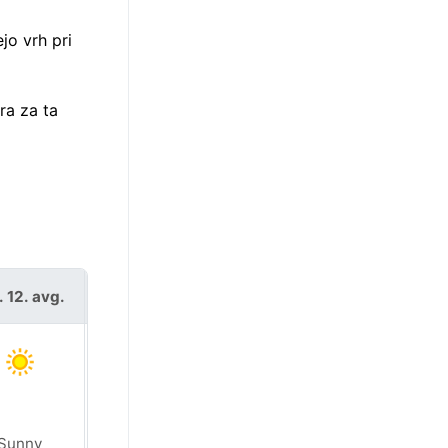
jo vrh pri
ra za ta
. 12. avg.
čet. 13. avg.
Sunny
Sunny