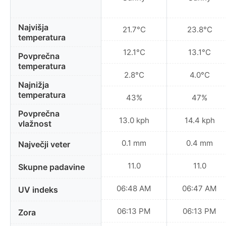
Najvišja
21.7°C
23.8°C
temperatura
12.1°C
13.1°C
Povprečna
temperatura
2.8°C
4.0°C
Najnižja
temperatura
43%
47%
Povprečna
13.0 kph
14.4 kph
vlažnost
0.1 mm
0.4 mm
Največji veter
11.0
11.0
Skupne padavine
06:48 AM
06:47 AM
UV indeks
06:13 PM
06:13 PM
Zora