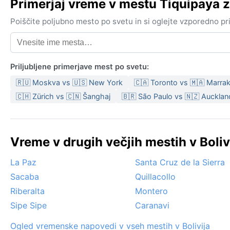
Primerjaj vreme v mestu Tiquipaya
Poiščite poljubno mesto po svetu in si oglejte vzporedno p
Priljubljene primerjave mest po svetu:
🇷🇺 Moskva vs 🇺🇸 New York
🇨🇦 Toronto vs 🇲🇦 Marra
🇨🇭 Zürich vs 🇨🇳 Šanghaj
🇧🇷 São Paulo vs 🇳🇿 Aucklan
Vreme v drugih večjih mestih v Boliv
La Paz
Santa Cruz de la Sierra
Sacaba
Quillacollo
Riberalta
Montero
Sipe Sipe
Caranavi
Ogled vremenske napovedi v vseh mestih v Bolivija