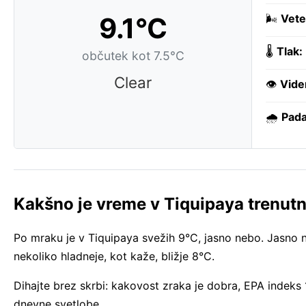
9.1°C
🌬️
Vete
🌡️
Tlak:
občutek kot 7.5°C
Clear
👁️
Vide
🌧️
Pada
Kakšno je vreme v Tiquipaya trenut
Po mraku je v Tiquipaya svežih 9°C, jasno nebo. Jasno 
nekoliko hladneje, kot kaže, bližje 8°C.
Dihajte brez skrbi: kakovost zraka je dobra, EPA indeks
dnevne svetlobe.