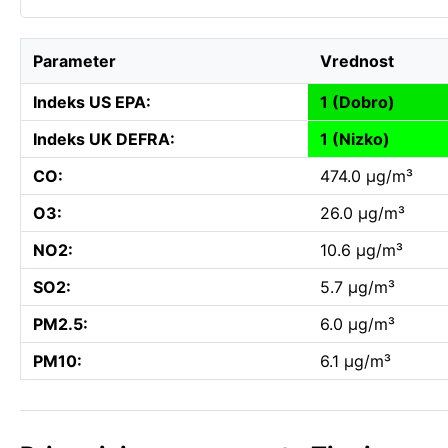
Parameter
Vrednost
Indeks US EPA:
1 (Dobro)
Indeks UK DEFRA:
1 (Nizko)
CO:
474.0 µg/m³
O3:
26.0 µg/m³
NO2:
10.6 µg/m³
SO2:
5.7 µg/m³
PM2.5:
6.0 µg/m³
PM10:
6.1 µg/m³