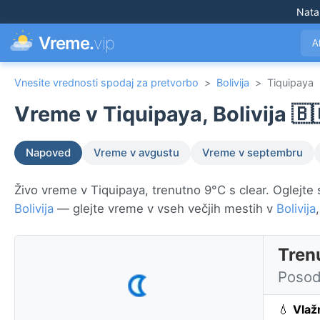
Nata
Vreme.
vip
A
Vnesite vrednosti spodaj za pretvorbo
>
Bolivija
>
Tiquipaya
Vreme v Tiquipaya, Bolivija 🇧
Napoved
Vreme v avgustu
Vreme v septembru
Živo vreme v Tiquipaya, trenutno 9°C s clear. Oglejte 
Bolivija
— glejte vreme v vseh večjih mestih v
Bolivija
Tren
Posod
💧
Vlaž