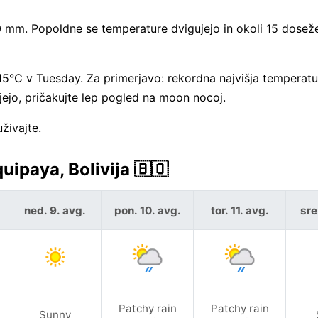
 mm. Popoldne se temperature dvigujejo in okoli 15 doseže
 15°C v Tuesday. Za primerjavo: rekordna najvišja temperatu
jejo, pričakujte lep pogled na moon nocoj.
živajte.
ipaya, Bolivija 🇧🇴
ned. 9. avg.
pon. 10. avg.
tor. 11. avg.
sre
Patchy rain
Patchy rain
Sunny