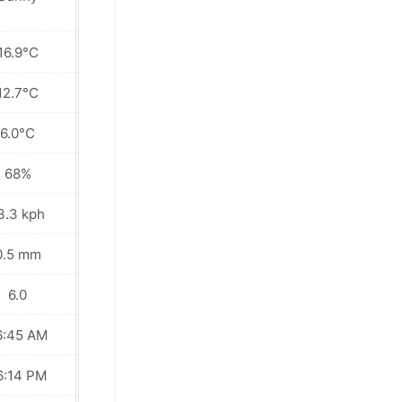
16.9°C
16.6°C
12.7°C
10.7°C
6.0°C
3.5°C
68%
69%
3.3 kph
12.6 kph
0.5 mm
0.6 mm
6.0
6.0
6:45 AM
06:44 AM
6:14 PM
06:14 PM