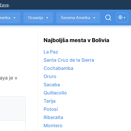
ržave
.
🌐
merika
Oceanija
Severna Amerika
▾
▼
▼
▼
Najboljša mesta v Bolivia
La Paz
Santa Cruz de la Sierra
Cochabamba
Oruro
aya je v
Sacaba
Quillacollo
Tarija
Potosi
Riberalta
Montero