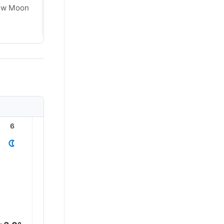
ew Moon
New Moon
6
7
8
9
10
11
19.0°
17.0°
15.0°
12.0°