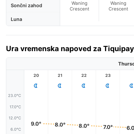
Waning
Waning
Sončni zahod
Crescent
Crescent
Luna
Ura vremenska napoved za Tiquipaya,
Thursd
20
21
22
23
23.0°C
17.0°C
12.0°C
9.0°
8.0°
8.0°
7.0°
6.
6.0°C