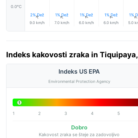
0.0°C
2% Dež
1% Dež
1% Dež
1% Dež
1% D
↑
↑
↑
↑
9.0 km/h
7.0 km/h
6.0 km/h
6.0 km/h
5.0 k
Indeks kakovosti zraka in Tiquipaya, 
Indeks US EPA
Environmental Protection Agency
1
1
2
3
4
5
Dobro
Kakovost zraka se šteje za zadovoljivo