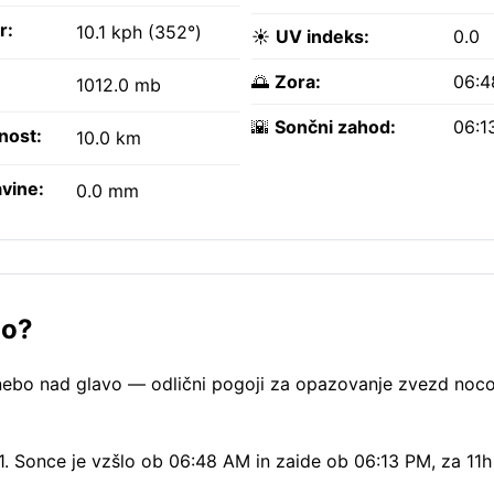
r:
10.1 kph (352°)
☀️
UV indeks:
0.0
🌅
Zora:
06:4
1012.0 mb
🌇
Sončni zahod:
06:1
nost:
10.0 km
vine:
0.0 mm
no?
nebo nad glavo — odlični pogoji za opazovanje zvezd nocoj
 1. Sonce je vzšlo ob 06:48 AM in zaide ob 06:13 PM, za 11