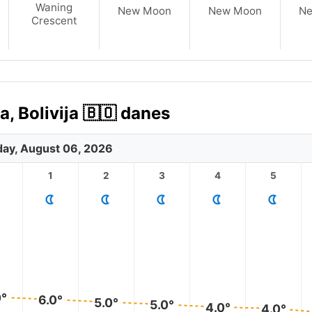
Waning
New Moon
New Moon
N
Crescent
 Bolivija 🇧🇴 danes
ay, August 06, 2026
1
2
3
4
5
0°
6.0°
5.0°
5.0°
4.0°
4.0°