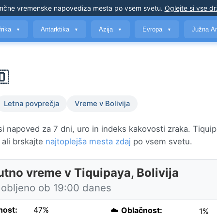
nčne vremenske napovedi
za mesta po vsem svetu
.
Oglejte si vse d
frika
Antarktika
Azija
Evropa
Južna A
▼
▼
▼
▼
🇴
Letna povprečja
Vreme v Bolivija
si napoved za 7 dni, uro in indeks kakovosti zraka. Tiquip
, ali brskajte
najtoplejša mesta zdaj
po vsem svetu.
utno vreme v Tiquipaya, Bolivija
obljeno ob 19:00 danes
nost:
47%
☁️
Oblačnost:
1%