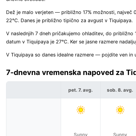
Dež je malo verjeten — približno 17% možnosti, največ 0
22°C. Danes je približno tipično za avgust v Tiquipaya.
V naslednjih 7 dneh pričakujemo ohladitev, do približno
datum v Tiquipaya je 27°C. Ker se jasne razmere nadalju
V Tiquipaya so danes idealne razmere — pojdite ven in u
7-dnevna vremenska napoved za Tiqu
pet. 7. avg.
sob. 8. avg.
Sunny
Sunny