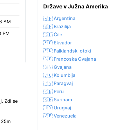
Države v Južna Amerika
🇦🇷 Argentina
8 AM
🇧🇷 Brazilija
3 PM
🇨🇱 Čile
🇪🇨 Ekvador
🇫🇰 Falklandski otoki
🇬🇫 Francoska Gvajana
🇬🇾 Gvajana
🇨🇴 Kolumbija
🇵🇾 Paragvaj
🇵🇪 Peru
🇸🇷 Surinam
. Zdi se
🇺🇾 Urugvaj
🇻🇪 Venezuela
h 25m