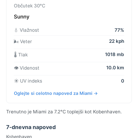
Občutek 30°C
Sunny
💧 Vlažnost
77%
22 kph
🌬️ Veter
1018 mb
🌡️ Tlak
10.0 km
👁️ Videnost
☀️ UV indeks
0
Oglejte si celotno napoved za Miami →
Trenutno je Miami za 7.2°C toplejši kot Kobenhaven.
7-dnevna napoved
Kobenhaven