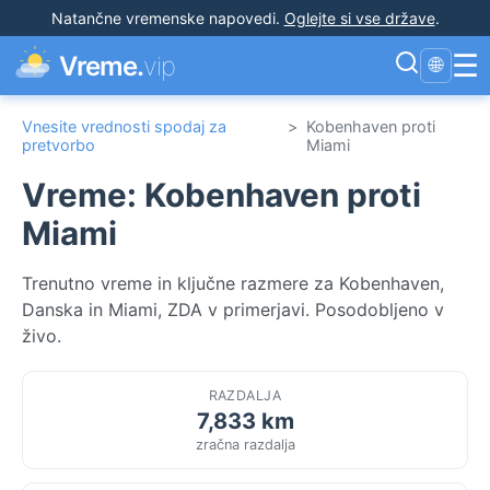
Natančne vremenske napovedi
.
Oglejte si vse države
.
☰
Vreme.
vip
🌐
Vnesite vrednosti spodaj za
>
Kobenhaven proti
pretvorbo
Miami
Vreme: Kobenhaven proti
Miami
Trenutno vreme in ključne razmere za Kobenhaven,
Danska in Miami, ZDA v primerjavi. Posodobljeno v
živo.
RAZDALJA
7,833 km
zračna razdalja