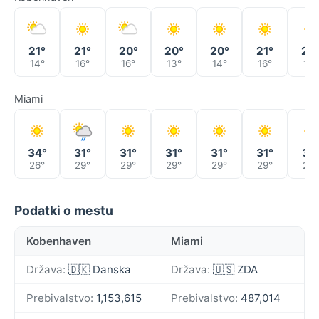
21°
21°
20°
20°
20°
21°
22
14°
16°
16°
13°
14°
16°
17°
Miami
34°
31°
31°
31°
31°
31°
31°
26°
29°
29°
29°
29°
29°
29°
Podatki o mestu
Kobenhaven
Miami
Država:
🇩🇰 Danska
Država:
🇺🇸 ZDA
Prebivalstvo:
1,153,615
Prebivalstvo:
487,014