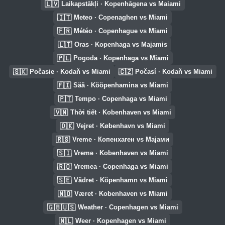
🇱🇻
Laikapstākļi · Kopenhāgena vs Maiami
🇮🇹
Meteo · Copenaghen vs Miami
🇫🇷
Météo · Copenhague vs Miami
🇱🇹
Oras · Kopenhaga vs Majamis
🇵🇱
Pogoda · Kopenhaga vs Miami
🇸🇰
🇨🇿
Počasie · Kodaň vs Miami
Počasí · Kodaň vs Miami
🇫🇮
Sää · Kööpenhamina vs Miami
🇵🇹
Tempo · Copenhaga vs Miami
🇻🇳
Thời tiết · Kobenhaven vs Miami
🇩🇰
Vejret · København vs Miami
🇷🇸
Vreme · Копенхаген vs Мајами
🇸🇮
Vreme · Kobenhaven vs Miami
🇷🇴
Vremea · Copenhaga vs Miami
🇸🇪
Vädret · Köpenhamn vs Miami
🇳🇴
Været · Kobenhaven vs Miami
🇬🇧🇺🇸
Weather · Copenhagen vs Miami
🇳🇱
Weer · Kopenhagen vs Miami