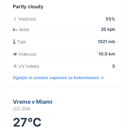
Partly cloudy
💧 Vlažnost
55%
20 kph
🌬️ Veter
1021 mb
🌡️ Tlak
10.0 km
👁️ Videnost
☀️ UV indeks
5
Oglejte si celotno napoved za Kobenhaven →
Vreme v Miami
🇺🇸 ZDA
27°C