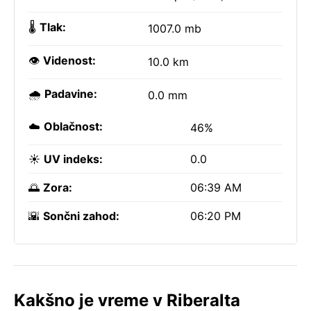
🌡️
Tlak:
1007.0 mb
👁️
Videnost:
10.0 km
🌧️
Padavine:
0.0 mm
☁️
Oblačnost:
46%
☀️
UV indeks:
0.0
🌅
Zora:
06:39 AM
🌇
Sončni zahod:
06:20 PM
Kakšno je vreme v Riberalta