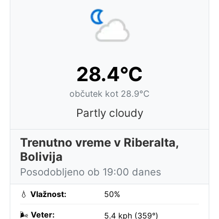
28.4°C
občutek kot 28.9°C
Partly cloudy
Trenutno vreme v Riberalta,
Bolivija
Posodobljeno ob 19:00 danes
💧
Vlažnost:
50%
🌬️
Veter:
5.4 kph (359°)