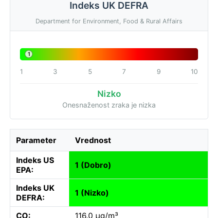
Indeks UK DEFRA
Department for Environment, Food & Rural Affairs
1
1
3
5
7
9
10
Nizko
Onesnaženost zraka je nizka
Parameter
Vrednost
Indeks US
1 (Dobro)
EPA:
Indeks UK
1 (Nizko)
DEFRA:
CO:
116.0 µg/m³