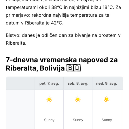
temperaturami okoli 38°C in najnižjimi blizu 18°C. Za
primerjavo: rekordna najvišja temperatura za ta
datum v Riberalta je 42°C.
Bistvo: danes je odličen dan za bivanje na prostem v
Riberalta.
7-dnevna vremenska napoved za
Riberalta, Bolivija 🇧🇴
pet. 7. avg.
sob. 8. avg.
ned. 9. avg.
po
Sunny
Sunny
Sunny