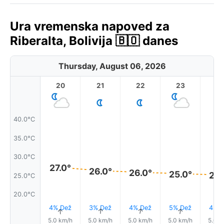
Ura vremenska napoved za
Riberalta, Bolivija 🇧🇴 danes
Thursday, August 06, 2026
20
21
22
23
40.0°C
35.0°C
30.0°C
27.0°
26.0°
26.0°
25.0°
25.
25.0°C
20.0°C
4% Dež
3% Dež
4% Dež
5% Dež
4% D
↑
↑
↑
↑
5.0 km/h
5.0 km/h
5.0 km/h
5.0 km/h
5.0 k