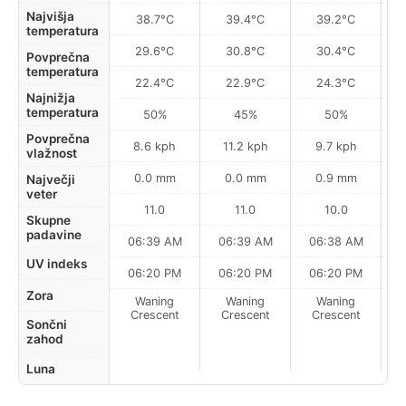
Najvišja
38.7°C
39.4°C
39.2°C
temperatura
29.6°C
30.8°C
30.4°C
Povprečna
temperatura
22.4°C
22.9°C
24.3°C
Najnižja
temperatura
50%
45%
50%
Povprečna
8.6 kph
11.2 kph
9.7 kph
vlažnost
0.0 mm
0.0 mm
0.9 mm
Največji
veter
11.0
11.0
10.0
Skupne
padavine
06:39 AM
06:39 AM
06:38 AM
0
UV indeks
06:20 PM
06:20 PM
06:20 PM
Zora
Waning
Waning
Waning
N
Crescent
Crescent
Crescent
Sončni
zahod
Luna