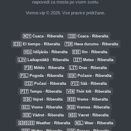
napovedi za mesta po vsem svetu.
Vreme.vip © 2026. Vse pravice pridržane.
🇲🇾
🇮🇩
Cuaca · Riberalta
Cuaca · Riberalta
🇪🇸
🇹🇷
El tiempo · Riberalta
Hava durumu · Riberalta
🇭🇺
🇪🇪
Időjárás · Riberalta
Ilm · Riberalta
🇱🇻
🇮🇹
Laikapstākļi · Riberalta
Meteo · Riberalta
🇫🇷
🇱🇹
Météo · Riberalta
Oras · Riberalta
🇵🇱
🇸🇰
Pogoda · Riberalta
Počasie · Riberalta
🇨🇿
🇫🇮
Počasí · Riberalta
Sää · Riberalta
🇵🇹
🇻🇳
Tempo · Riberalta
Thời tiết · Riberalta
🇩🇰
🇷🇸
Vejret · Riberalta
Vreme · Riberalta
🇸🇮
🇷🇴
Vreme · Riberalta
Vremea · Riberalta
🇸🇪
🇳🇴
Vädret · Riberalta
Været · Riberalta
🇬🇧🇺🇸
🇳🇱
Weather · Riberalta
Weer · Riberalta
🇩🇪
🇺🇦
Wetter · Riberalta
Погода · Riberalta