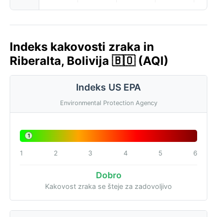
Indeks kakovosti zraka in
Riberalta, Bolivija 🇧🇴 (AQI)
Indeks US EPA
Environmental Protection Agency
1
1
2
3
4
5
6
Dobro
Kakovost zraka se šteje za zadovoljivo