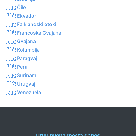
🇨🇱 Čile
🇪🇨 Ekvador
🇫🇰 Falklandski otoki
🇬🇫 Francoska Gvajana
🇬🇾 Gvajana
🇨🇴 Kolumbija
🇵🇾 Paragvaj
🇵🇪 Peru
🇸🇷 Surinam
🇺🇾 Urugvaj
🇻🇪 Venezuela
Priljubljena mesta danes