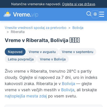
Natančne vremenske napovedi
.
Oglejte si vse države
.
☰
Vreme.
vip
🌐
Vnesite vrednosti spodaj za pretvorbo
>
Bolivija
>
Riberalta
Vreme v Riberalta, Bolivija 🇧🇴
Napoved
Vreme v avgustu
Vreme v septembru
Letna povprečja
Vreme v Bolivija
Živo vreme v Riberalta, trenutno 28°C s partly
cloudy. Oglejte si napoved za 7 dni, uro in indeks
kakovosti zraka. Riberalta je v
Bolivija
— glejte
vreme v vseh večjih mestih v
Bolivija
, ali brskajte
najtoplejša mesta zdaj
po vsem svetu.