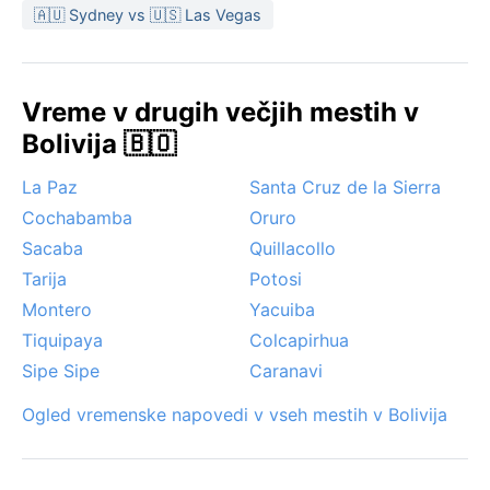
sonce pa prijetno. Deževni meseci od novembra do
🇦🇺 Sydney vs 🇺🇸 Las Vegas
marca prinašajo močne nalive in občasne poplave, ki
lahko otežijo potovanje; zaradi lege v Amazoniji je
možnost nenadnih neviht z močnim vetrom vedno
Vreme v drugih večjih mestih v
prisotna. Zanimiv pojav je tudi suh, prašen veter iz
Bolivija 🇧🇴
smeri brazilske savane med sušnim obdobjem, ki
prinese rahlo ohladitev, a tudi več prahu v zrak. Megla
La Paz
Santa Cruz de la Sierra
je redka, a vlažnost je ob stalni visoki ravni, zato je
Cochabamba
Oruro
prilagodljivost ključna.
Sacaba
Quillacollo
Tarija
Potosi
Montero
Yacuiba
Tiquipaya
Colcapirhua
Sipe Sipe
Caranavi
Ogled vremenske napovedi v vseh mestih v Bolivija