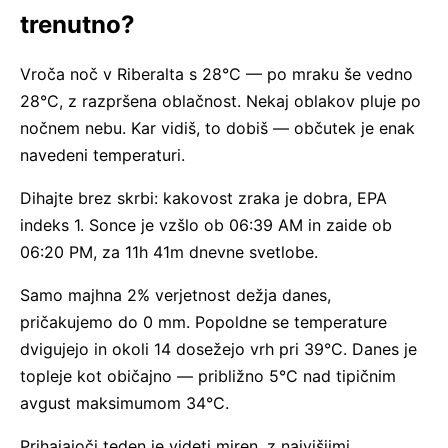
trenutno?
Vroča noč v Riberalta s 28°C — po mraku še vedno
28°C, z razpršena oblačnost. Nekaj oblakov pluje po
nočnem nebu. Kar vidiš, to dobiš — občutek je enak
navedeni temperaturi.
Dihajte brez skrbi: kakovost zraka je dobra, EPA
indeks 1. Sonce je vzšlo ob 06:39 AM in zaide ob
06:20 PM, za 11h 41m dnevne svetlobe.
Samo majhna 2% verjetnost dežja danes,
pričakujemo do 0 mm. Popoldne se temperature
dvigujejo in okoli 14 dosežejo vrh pri 39°C. Danes je
topleje kot običajno — približno 5°C nad tipičnim
avgust maksimumom 34°C.
Prihajajoči teden je videti miren, z najvišjimi