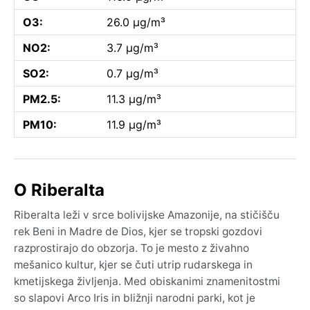
O3:
26.0 µg/m³
NO2:
3.7 µg/m³
SO2:
0.7 µg/m³
PM2.5:
11.3 µg/m³
PM10:
11.9 µg/m³
O Riberalta
Riberalta leži v srce bolivijske Amazonije, na stičišču
rek Beni in Madre de Dios, kjer se tropski gozdovi
razprostirajo do obzorja. To je mesto z živahno
mešanico kultur, kjer se čuti utrip rudarskega in
kmetijskega življenja. Med obiskanimi znamenitostmi
so slapovi Arco Iris in bližnji narodni parki, kot je