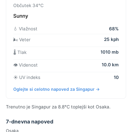
Občutek 34°C
Sunny
💧 Vlažnost
68%
25 kph
🌬️ Veter
1010 mb
🌡️ Tlak
10.0 km
👁️ Videnost
☀️ UV indeks
10
Oglejte si celotno napoved za Singapur →
Trenutno je Singapur za 8.8°C toplejši kot Osaka.
7-dnevna napoved
Osaka