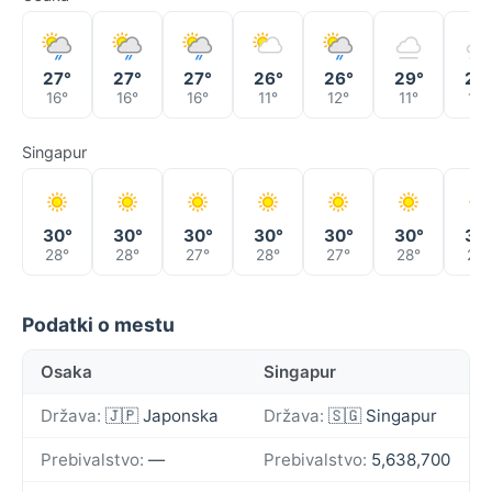
27°
27°
27°
26°
26°
29°
29
16°
16°
16°
11°
12°
11°
14°
Singapur
30°
30°
30°
30°
30°
30°
30
28°
28°
27°
28°
27°
28°
28°
Podatki o mestu
Osaka
Singapur
Država:
🇯🇵 Japonska
Država:
🇸🇬 Singapur
Prebivalstvo:
—
Prebivalstvo:
5,638,700