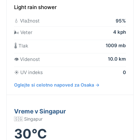
Light rain shower
💧 Vlažnost
95%
4 kph
🌬️ Veter
1009 mb
🌡️ Tlak
10.0 km
👁️ Videnost
☀️ UV indeks
0
Oglejte si celotno napoved za Osaka →
Vreme v Singapur
🇸🇬 Singapur
30°C