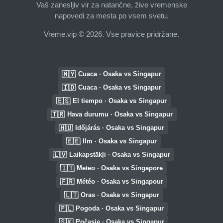
Vaš zanesljiv vir za natančne, žive vremenske
napovedi za mesta po vsem svetu.
Vreme.vip © 2026. Vse pravice pridržane.
🇲🇾
Cuaca · Osaka vs Singapur
🇮🇩
Cuaca · Osaka vs Singapur
🇪🇸
El tiempo · Osaka vs Singapur
🇹🇷
Hava durumu · Osaka vs Singapur
🇭🇺
Időjárás · Osaka vs Singapur
🇪🇪
Ilm · Osaka vs Singapur
🇱🇻
Laikapstākļi · Osaka vs Singapur
🇮🇹
Meteo · Osaka vs Singapore
🇫🇷
Météo · Osaka vs Singapour
🇱🇹
Oras · Osaka vs Singapur
🇵🇱
Pogoda · Osaka vs Singapur
🇸🇰
Počasie · Osaka vs Singapur