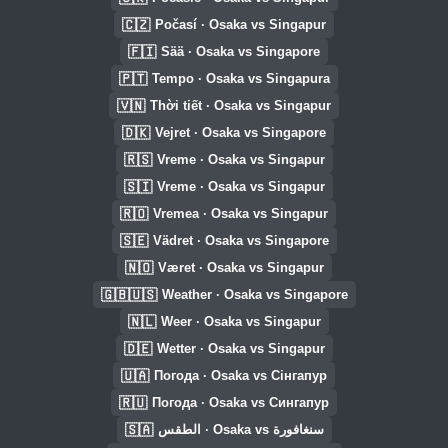
🇨🇿
Počasí · Osaka vs Singapur
🇫🇮
Sää · Osaka vs Singapore
🇵🇹
Tempo · Osaka vs Singapura
🇻🇳
Thời tiết · Osaka vs Singapur
🇩🇰
Vejret · Osaka vs Singapore
🇷🇸
Vreme · Osaka vs Singapur
🇸🇮
Vreme · Osaka vs Singapur
🇷🇴
Vremea · Osaka vs Singapur
🇸🇪
Vädret · Osaka vs Singapore
🇳🇴
Været · Osaka vs Singapur
🇬🇧🇺🇸
Weather · Osaka vs Singapore
🇳🇱
Weer · Osaka vs Singapur
🇩🇪
Wetter · Osaka vs Singapur
🇺🇦
Погода · Osaka vs Сінгапур
🇷🇺
Погода · Osaka vs Сингапур
🇸🇦
الطقس · Osaka vs سنغافورة