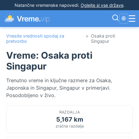
Natančne vremenske napovedi
.
Oglejte si vse države
.
☰
Vreme.
vip
🌐
Vnesite vrednosti spodaj za
>
Osaka proti
pretvorbo
Singapur
Vreme: Osaka proti
Singapur
Trenutno vreme in ključne razmere za Osaka,
Japonska in Singapur, Singapur v primerjavi.
Posodobljeno v živo.
RAZDALJA
5,167 km
zračna razdalja