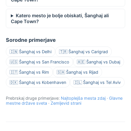
Katero mesto je bolje obiskati, Šanghaj ali
Cape Town?
Sorodne primerjave
🇮🇳 Šanghaj vs Delhi
🇹🇷 Šanghaj vs Carigrad
🇺🇸 Šanghaj vs San Francisco
🇦🇪 Šanghaj vs Dubaj
🇮🇹 Šanghaj vs Rim
🇸🇦 Šanghaj vs Rijad
🇩🇰 Šanghaj vs Kobenhaven
🇮🇱 Šanghaj vs Tel Aviv
Prebrskaj druge primerjave:
Najtoplejša mesta zdaj
·
Glavne
mestne države sveta
·
Zemljevid strani