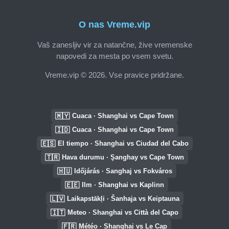
O nas Vreme.vip
Vaš zanesljiv vir za natančne, žive vremenske
napovedi za mesta po vsem svetu.
Vreme.vip © 2026. Vse pravice pridržane.
🇲🇾
Cuaca · Shanghai vs Cape Town
🇮🇩
Cuaca · Shanghai vs Cape Town
🇪🇸
El tiempo · Shanghai vs Ciudad del Cabo
🇹🇷
Hava durumu · Şanghay vs Cape Town
🇭🇺
Időjárás · Sanghaj vs Fokváros
🇪🇪
Ilm · Shanghai vs Kaplinn
🇱🇻
Laikapstākļi · Šanhaja vs Keiptauna
🇮🇹
Meteo · Shanghai vs Città del Capo
🇫🇷
Météo · Shanghai vs Le Cap