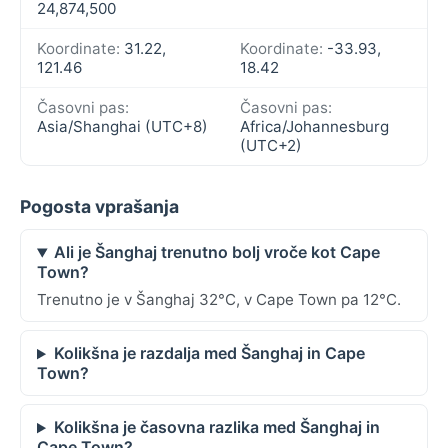
24,874,500
Koordinate:
31.22,
Koordinate:
-33.93,
121.46
18.42
Časovni pas:
Časovni pas:
Asia/Shanghai (UTC+8)
Africa/Johannesburg
(UTC+2)
Pogosta vprašanja
Ali je Šanghaj trenutno bolj vroče kot Cape
Town?
Trenutno je v Šanghaj 32°C, v Cape Town pa 12°C.
Kolikšna je razdalja med Šanghaj in Cape
Town?
Kolikšna je časovna razlika med Šanghaj in
Cape Town?