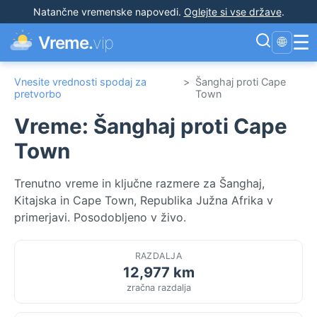
Natančne vremenske napovedi
.
Oglejte si vse države
.
☰
Vreme.
vip
🌐
Vnesite vrednosti spodaj za
>
Šanghaj proti Cape
pretvorbo
Town
Vreme: Šanghaj proti Cape
Town
Trenutno vreme in ključne razmere za Šanghaj,
Kitajska in Cape Town, Republika Južna Afrika v
primerjavi. Posodobljeno v živo.
RAZDALJA
12,977 km
zračna razdalja