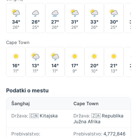
34°
26°
27°
31°
33°
30°
30
26°
25°
26°
26°
26°
25°
24°
Cape Town
16°
13°
14°
17°
20°
21°
21°
11°
11°
11°
9°
10°
13°
14°
Podatki o mestu
Šanghaj
Cape Town
Država:
🇨🇳 Kitajska
Država:
🇿🇦 Republika
Južna Afrika
Prebivalstvo:
Prebivalstvo:
4,772,846