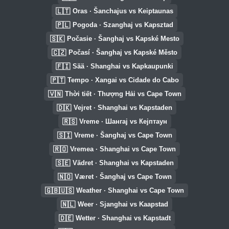
🇱🇹
Oras · Šanchajus vs Keiptaunas
🇵🇱
Pogoda · Szanghaj vs Kapsztad
🇸🇰
Počasie · Šanghaj vs Kapské Mesto
🇨🇿
Počasí · Šanghaj vs Kapské Město
🇫🇮
Sää · Shanghai vs Kapkaupunki
🇵🇹
Tempo · Xangai vs Cidade do Cabo
🇻🇳
Thời tiết · Thượng Hải vs Cape Town
🇩🇰
Vejret · Shanghai vs Kapstaden
🇷🇸
Vreme · Шангај vs Кејптаун
🇸🇮
Vreme · Šanghaj vs Cape Town
🇷🇴
Vremea · Shanghai vs Cape Town
🇸🇪
Vädret · Shanghai vs Kapstaden
🇳🇴
Været · Šanghaj vs Cape Town
🇬🇧🇺🇸
Weather · Shanghai vs Cape Town
🇳🇱
Weer · Sjanghai vs Kaapstad
🇩🇪
Wetter · Shanghai vs Kapstadt