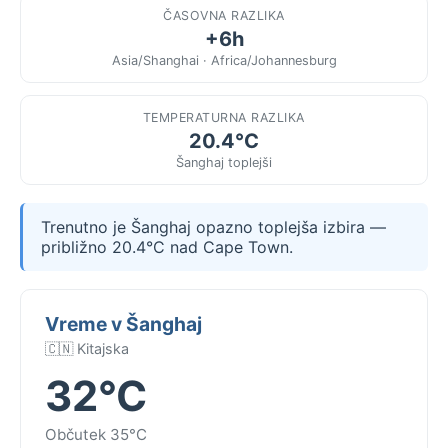
ČASOVNA RAZLIKA
+6h
Asia/Shanghai · Africa/Johannesburg
TEMPERATURNA RAZLIKA
20.4°C
Šanghaj toplejši
Trenutno je Šanghaj opazno toplejša izbira —
približno 20.4°C nad Cape Town.
Vreme v Šanghaj
🇨🇳 Kitajska
32°C
Občutek 35°C