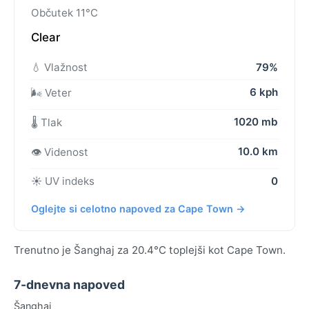
Občutek 11°C
Clear
💧 Vlažnost
79%
6 kph
🌬️ Veter
1020 mb
🌡️ Tlak
10.0 km
👁️ Videnost
☀️ UV indeks
0
Oglejte si celotno napoved za Cape Town →
Trenutno je Šanghaj za 20.4°C toplejši kot Cape Town.
7-dnevna napoved
Šanghaj