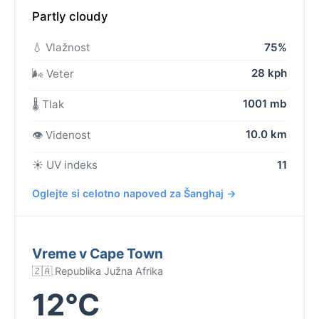
Partly cloudy
💧 Vlažnost
75%
28 kph
🌬️ Veter
1001 mb
🌡️ Tlak
10.0 km
👁️ Videnost
☀️ UV indeks
11
Oglejte si celotno napoved za Šanghaj →
Vreme v Cape Town
🇿🇦 Republika Južna Afrika
12°C