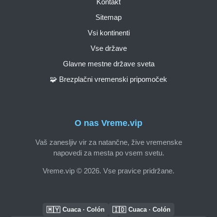
Kontakt
Sitemap
Vsi kontinenti
Vse države
Glavne mestne države sveta
🧩 Brezplačni vremenski pripomoček
O nas Vreme.vip
Vaš zanesljiv vir za natančne, žive vremenske
napovedi za mesta po vsem svetu.
Vreme.vip © 2026. Vse pravice pridržane.
🇲🇾
🇮🇩
Cuaca · Colón
Cuaca · Colón