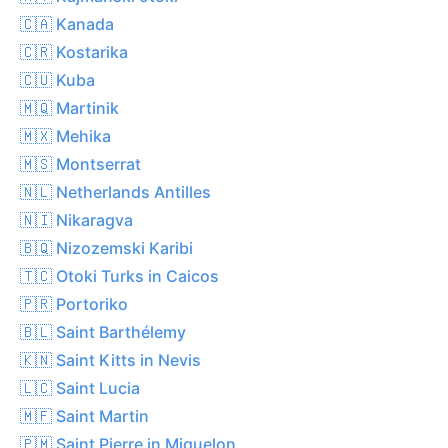
🇨🇦 Kanada
🇨🇷 Kostarika
🇨🇺 Kuba
🇲🇶 Martinik
🇲🇽 Mehika
🇲🇸 Montserrat
🇳🇱 Netherlands Antilles
🇳🇮 Nikaragva
🇧🇶 Nizozemski Karibi
🇹🇨 Otoki Turks in Caicos
🇵🇷 Portoriko
🇧🇱 Saint Barthélemy
🇰🇳 Saint Kitts in Nevis
🇱🇨 Saint Lucia
🇲🇫 Saint Martin
🇵🇲 Saint Pierre in Miquelon