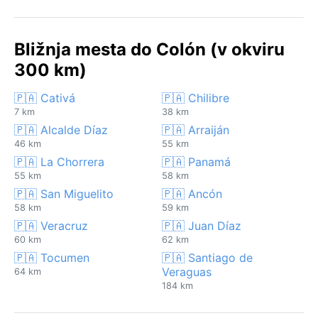
Bližnja mesta do Colón (v okviru
300 km)
🇵🇦 Cativá
🇵🇦 Chilibre
7 km
38 km
🇵🇦 Alcalde Díaz
🇵🇦 Arraiján
46 km
55 km
🇵🇦 La Chorrera
🇵🇦 Panamá
55 km
58 km
🇵🇦 San Miguelito
🇵🇦 Ancón
58 km
59 km
🇵🇦 Veracruz
🇵🇦 Juan Díaz
60 km
62 km
🇵🇦 Tocumen
🇵🇦 Santiago de
Veraguas
64 km
184 km