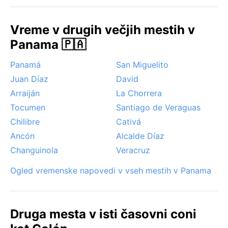
redkejše in sonce pogostejše. V deževni sezoni so
pogosti popoldanski nalivi, ki pa hitro minejo. Čeprav
Vreme v drugih večjih mestih v
Panama leži izven glavnega pasu orkanov, lahko
Panama 🇵🇦
tropske nevihte v Karibih povzročijo obilno deževje in
močan veter, zlasti med oktobrom in decembrom.
Panamá
San Miguelito
Značilen je tudi pojav »chubascos« – nenadnih
Juan Díaz
David
močnih ploh, ki poskrbijo za dramatično, a
Arraiján
La Chorrera
kratkotrajno osvežitev.
Tocumen
Santiago de Veraguas
Chilibre
Cativá
Ancón
Alcalde Díaz
Changuinola
Veracruz
Ogled vremenske napovedi v vseh mestih v Panama
Druga mesta v isti časovni coni