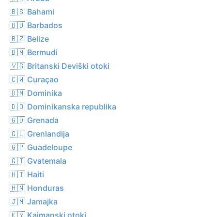
🇧🇸 Bahami
🇧🇧 Barbados
🇧🇿 Belize
🇧🇲 Bermudi
🇻🇬 Britanski Deviški otoki
🇨🇼 Curaçao
🇩🇲 Dominika
🇩🇴 Dominikanska republika
🇬🇩 Grenada
🇬🇱 Grenlandija
🇬🇵 Guadeloupe
🇬🇹 Gvatemala
🇭🇹 Haiti
🇭🇳 Honduras
🇯🇲 Jamajka
🇰🇾 Kajmanski otoki