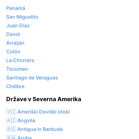
Panamá
San Miguelito
Juan Díaz
David
Arraiján
Colón
La Chorrera
Tocumen
Santiago de Veraguas
Chilibre
Države v Severna Amerika
🇻🇮 Ameriški Deviški otoki
🇦🇮 Angvila
🇦🇬 Antigua in Barbuda
🇦🇼 Aruba