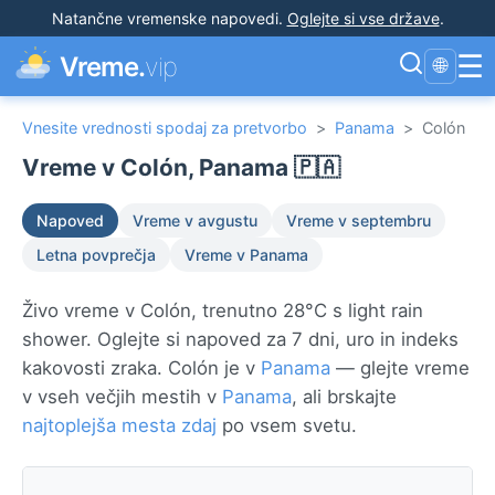
Natančne vremenske napovedi
.
Oglejte si vse države
.
☰
Vreme.
vip
🌐
Vnesite vrednosti spodaj za pretvorbo
>
Panama
>
Colón
Vreme v Colón, Panama 🇵🇦
Napoved
Vreme v avgustu
Vreme v septembru
Letna povprečja
Vreme v Panama
Živo vreme v Colón, trenutno 28°C s light rain
shower. Oglejte si napoved za 7 dni, uro in indeks
kakovosti zraka. Colón je v
Panama
— glejte vreme
v vseh večjih mestih v
Panama
, ali brskajte
najtoplejša mesta zdaj
po vsem svetu.