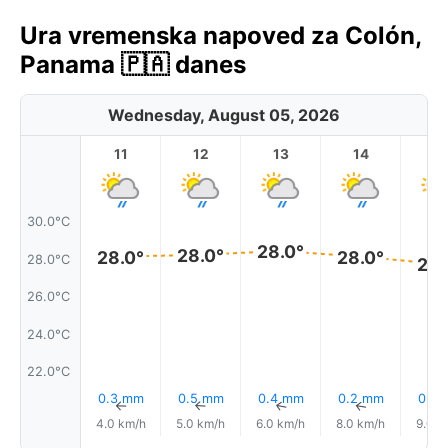
Ura vremenska napoved za Colón,
Panama 🇵🇦 danes
Wednesday, August 05, 2026
11
12
13
14
1
30.0°C
28.0°
28.0°
28.0°
28.0°
28.0°C
28.
26.0°C
24.0°C
22.0°C
0.3 mm
0.5 mm
0.4 mm
0.2 mm
0.3
↑
↑
↑
↑
4.0 km/h
5.0 km/h
6.0 km/h
8.0 km/h
9.0 k