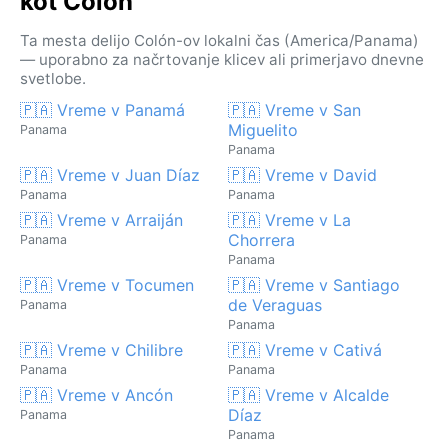
kot Colón
Ta mesta delijo Colón-ov lokalni čas (America/Panama)
— uporabno za načrtovanje klicev ali primerjavo dnevne
svetlobe.
🇵🇦 Vreme v Panamá
🇵🇦 Vreme v San
Miguelito
Panama
Panama
🇵🇦 Vreme v Juan Díaz
🇵🇦 Vreme v David
Panama
Panama
🇵🇦 Vreme v Arraiján
🇵🇦 Vreme v La
Chorrera
Panama
Panama
🇵🇦 Vreme v Tocumen
🇵🇦 Vreme v Santiago
de Veraguas
Panama
Panama
🇵🇦 Vreme v Chilibre
🇵🇦 Vreme v Cativá
Panama
Panama
🇵🇦 Vreme v Ancón
🇵🇦 Vreme v Alcalde
Díaz
Panama
Panama