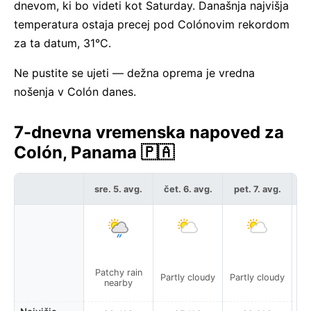
dnevom, ki bo videti kot Saturday. Današnja najvišja
temperatura ostaja precej pod Colónovim rekordom
za ta datum, 31°C.
Ne pustite se ujeti — dežna oprema je vredna
nošenja v Colón danes.
7-dnevna vremenska napoved za
Colón, Panama 🇵🇦
sre. 5. avg.
čet. 6. avg.
pet. 7. avg.
so
Patchy rain
L
Partly cloudy
Partly cloudy
nearby