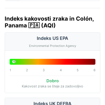
Indeks kakovosti zraka in Colón,
Panama 🇵🇦 (AQI)
Indeks US EPA
Environmental Protection Agency
1
1
2
3
4
5
6
Dobro
Kakovost zraka se šteje za zadovoljivo
Indeks UK DEFRA