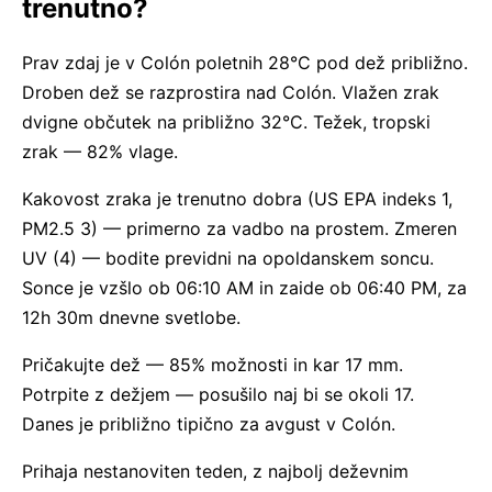
trenutno?
Prav zdaj je v Colón poletnih 28°C pod dež približno.
Droben dež se razprostira nad Colón. Vlažen zrak
dvigne občutek na približno 32°C. Težek, tropski
zrak — 82% vlage.
Kakovost zraka je trenutno dobra (US EPA indeks 1,
PM2.5 3) — primerno za vadbo na prostem. Zmeren
UV (4) — bodite previdni na opoldanskem soncu.
Sonce je vzšlo ob 06:10 AM in zaide ob 06:40 PM, za
12h 30m dnevne svetlobe.
Pričakujte dež — 85% možnosti in kar 17 mm.
Potrpite z dežjem — posušilo naj bi se okoli 17.
Danes je približno tipično za avgust v Colón.
Prihaja nestanoviten teden, z najbolj deževnim