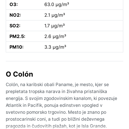
O3:
63.0 µg/m³
NO2:
2.1 µg/m³
SO2:
1.7 µg/m³
PM2.5:
2.6 µg/m³
PM10:
3.3 µg/m³
O Colón
Colón, na karibski obali Paname, je mesto, kjer se
prepletata tropska narava in živahna pristaniška
energija. S svojim zgodovinskim kanalom, ki povezuje
Atlantik in Pacifik, ponuja edinstven vpogled v
svetovno pomorsko trgovino. Mesto je znano po
prostocarinski coni, a tudi po bližini deževnega
pragozda in čudovitih plažah, kot je Isla Grande.