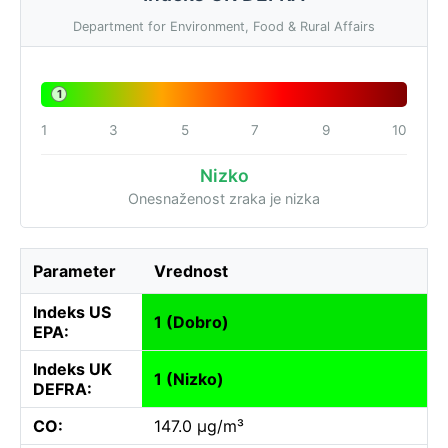
Department for Environment, Food & Rural Affairs
1
1
3
5
7
9
10
Nizko
Onesnaženost zraka je nizka
Parameter
Vrednost
Indeks US
1 (Dobro)
EPA:
Indeks UK
1 (Nizko)
DEFRA:
CO:
147.0 µg/m³