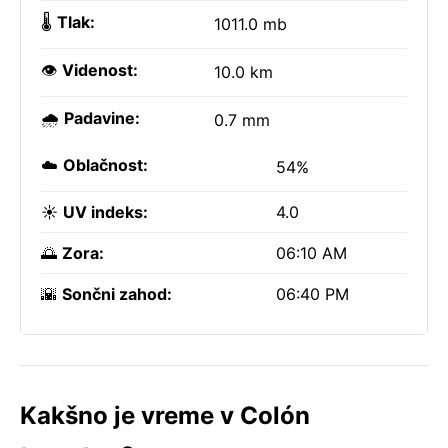
🌡️
Tlak:
1011.0 mb
👁️
Videnost:
10.0 km
🌧️
Padavine:
0.7 mm
☁️
Oblačnost:
54%
☀️
UV indeks:
4.0
🌅
Zora:
06:10 AM
🌇
Sončni zahod:
06:40 PM
Kakšno je vreme v Colón