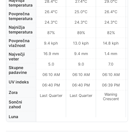
Najvišja
28.4°C
27.4°C
29.0°C
temperatura
26.4°C
25.0°C
26.4°C
Povprečna
temperatura
24.3°C
24.3°C
24.3°C
Najnižja
temperatura
87%
89%
82%
Povprečna
9.4 kph
13.0 kph
14.8 kph
vlažnost
16.9 mm
9.4 mm
1.4 mm
Največji
veter
5.0
9.0
7.0
Skupne
padavine
06:10 AM
06:10 AM
06:10 AM
UV indeks
06:40 PM
06:40 PM
06:39 PM
Zora
Waning
Last Quarter
Last Quarter
Crescent
Sončni
zahod
Luna