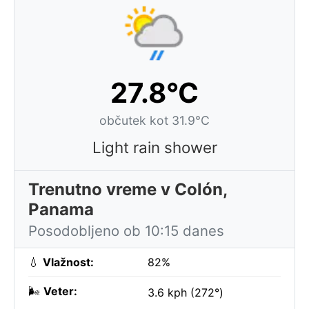
27.8°C
občutek kot 31.9°C
Light rain shower
Trenutno vreme v Colón,
Panama
Posodobljeno ob 10:15 danes
💧
Vlažnost:
82%
🌬️
Veter:
3.6 kph (272°)