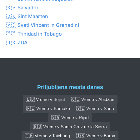
🇸🇻 Salvador
🇸🇽 Sint Maarten
🇻🇨 Sveti Vincent in Grenadini
🇹🇹 Trinidad in Tobago
🇺🇸 ZDA
Priljubljena mesta danes
🇱🇧 Vreme v Bejrut
🇨🇮 Vreme v Abidžan
🇲🇱 Vreme v Bamako
🇾🇪 Vreme v Sana
🇸🇦 Vreme v Rijad
🇧🇴 Vreme v Santa Cruz de la Sierra
🇹🇼 Vreme v Taichung
🇹🇷 Vreme v Bursa