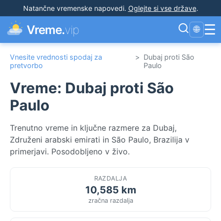
Natančne vremenske napovedi
.
Oglejte si vse države
.
☰
Vreme.
vip
🌐
Vnesite vrednosti spodaj za
>
Dubaj proti São
pretvorbo
Paulo
Vreme: Dubaj proti São
Paulo
Trenutno vreme in ključne razmere za Dubaj,
Združeni arabski emirati in São Paulo, Brazilija v
primerjavi. Posodobljeno v živo.
RAZDALJA
10,585 km
zračna razdalja