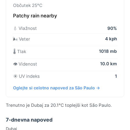
Občutek 25°C
Patchy rain nearby
💧 Vlažnost
90%
4 kph
🌬️ Veter
1018 mb
🌡️ Tlak
10.0 km
👁️ Videnost
☀️ UV indeks
1
Oglejte si celotno napoved za São Paulo →
Trenutno je Dubaj za 20.1°C toplejši kot São Paulo.
7-dnevna napoved
Dubaj