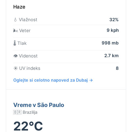
Haze
💧 Vlažnost
32%
9 kph
🌬️ Veter
998 mb
🌡️ Tlak
2.7 km
👁️ Videnost
☀️ UV indeks
8
Oglejte si celotno napoved za Dubaj →
Vreme v São Paulo
🇧🇷 Brazilija
22°C