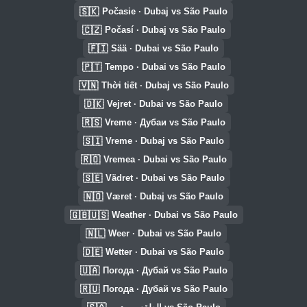
🇸🇰
Počasie · Dubaj vs São Paulo
🇨🇿
Počasí · Dubaj vs São Paulo
🇫🇮
Sää · Dubai vs São Paulo
🇵🇹
Tempo · Dubai vs São Paulo
🇻🇳
Thời tiết · Dubaj vs São Paulo
🇩🇰
Vejret · Dubai vs São Paulo
🇷🇸
Vreme · Дубаи vs São Paulo
🇸🇮
Vreme · Dubaj vs São Paulo
🇷🇴
Vremea · Dubai vs São Paulo
🇸🇪
Vädret · Dubai vs São Paulo
🇳🇴
Været · Dubaj vs São Paulo
🇬🇧🇺🇸
Weather · Dubai vs São Paulo
🇳🇱
Weer · Dubai vs São Paulo
🇩🇪
Wetter · Dubai vs São Paulo
🇺🇦
Погода · Дубай vs São Paulo
🇷🇺
Погода · Дубай vs São Paulo