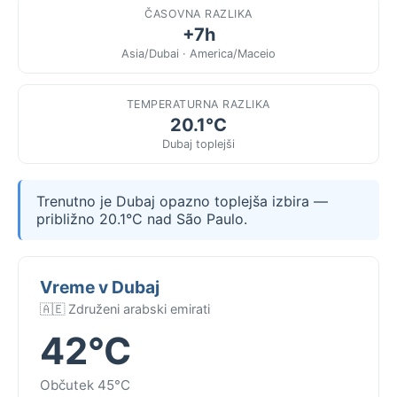
ČASOVNA RAZLIKA
+7h
Asia/Dubai · America/Maceio
TEMPERATURNA RAZLIKA
20.1°C
Dubaj toplejši
Trenutno je Dubaj opazno toplejša izbira —
približno 20.1°C nad São Paulo.
Vreme v Dubaj
🇦🇪 Združeni arabski emirati
42°C
Občutek 45°C