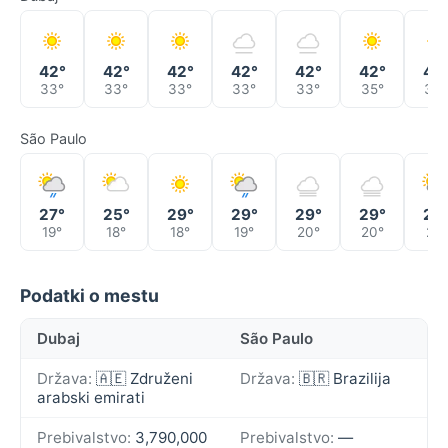
42°
42°
42°
42°
42°
42°
40
33°
33°
33°
33°
33°
35°
33°
São Paulo
27°
25°
29°
29°
29°
29°
29
19°
18°
18°
19°
20°
20°
21°
Podatki o mestu
Dubaj
São Paulo
Država:
🇦🇪 Združeni
Država:
🇧🇷 Brazilija
arabski emirati
Prebivalstvo:
3,790,000
Prebivalstvo:
—