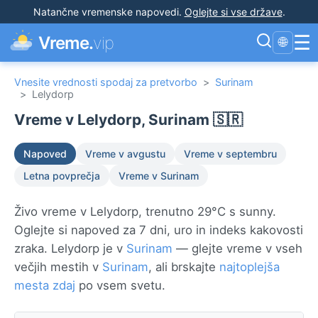
Natančne vremenske napovedi
.
Oglejte si vse države
.
☰
Vreme.
vip
🌐
Vnesite vrednosti spodaj za pretvorbo
>
Surinam
>
Lelydorp
Vreme v Lelydorp, Surinam 🇸🇷
Napoved
Vreme v avgustu
Vreme v septembru
Letna povprečja
Vreme v Surinam
Živo vreme v Lelydorp, trenutno 29°C s sunny.
Oglejte si napoved za 7 dni, uro in indeks kakovosti
zraka. Lelydorp je v
Surinam
— glejte vreme v vseh
večjih mestih v
Surinam
, ali brskajte
najtoplejša
mesta zdaj
po vsem svetu.