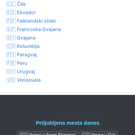
🇨🇱 Čile
🇪🇨 Ekvador
🇫🇰 Falklandski otoki
🇬🇫 Francoska Gvajana
🇬🇾 Gvajana
🇨🇴 Kolumbija
🇵🇾 Paragvaj
🇵🇪 Peru
🇺🇾 Urugvaj
🇻🇪 Venezuela
Priljubljena mesta danes
🇩🇴 Vreme v Santo Domingo
🇨🇴 Vreme v Cali