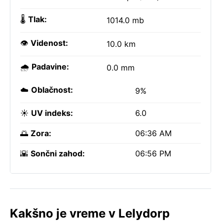
🌡️
Tlak:
1014.0 mb
👁️
Videnost:
10.0 km
🌧️
Padavine:
0.0 mm
☁️
Oblačnost:
9%
☀️
UV indeks:
6.0
🌅
Zora:
06:36 AM
🌇
Sončni zahod:
06:56 PM
Kakšno je vreme v Lelydorp