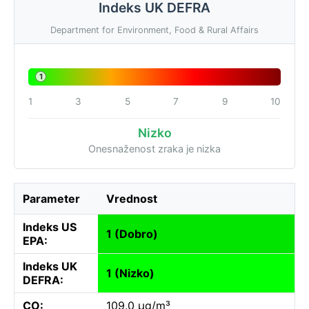
Indeks UK DEFRA
Department for Environment, Food & Rural Affairs
1
1
3
5
7
9
10
Nizko
Onesnaženost zraka je nizka
Parameter
Vrednost
Indeks US
1 (Dobro)
EPA:
Indeks UK
1 (Nizko)
DEFRA:
CO:
109.0 µg/m³