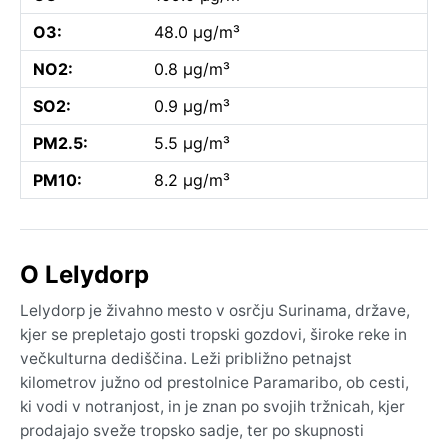
O3:
48.0 µg/m³
NO2:
0.8 µg/m³
SO2:
0.9 µg/m³
PM2.5:
5.5 µg/m³
PM10:
8.2 µg/m³
O Lelydorp
Lelydorp je živahno mesto v osrčju Surinama, države,
kjer se prepletajo gosti tropski gozdovi, široke reke in
večkulturna dediščina. Leži približno petnajst
kilometrov južno od prestolnice Paramaribo, ob cesti,
ki vodi v notranjost, in je znan po svojih tržnicah, kjer
prodajajo sveže tropsko sadje, ter po skupnosti