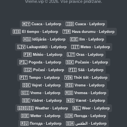
Vreme.vip © 2026. Vse pravice pridržane.
🇲🇾
🇮🇩
Cuaca · Lelydorp
Cuaca · Lelydorp
🇪🇸
🇹🇷
El tiempo · Lelydorp
Hava durumu · Lelydorp
🇭🇺
🇪🇪
Időjárás · Lelydorp
Ilm · Lelydorp
🇱🇻
🇮🇹
Laikapstākļi · Lelydorp
Meteo · Lelydorp
🇫🇷
🇱🇹
Météo · Lelydorp
Oras · Lelydorp
🇵🇱
🇸🇰
Pogoda · Lelydorp
Počasie · Lelydorp
🇨🇿
🇫🇮
Počasí · Lelydorp
Sää · Lelydorp
🇵🇹
🇻🇳
Tempo · Lelydorp
Thời tiết · Lelydorp
🇩🇰
🇷🇸
Vejret · Lelydorp
Vreme · Lelydorp
🇸🇮
🇷🇴
Vreme · Lelydorp
Vremea · Lelydorp
🇸🇪
🇳🇴
Vädret · Lelydorp
Været · Lelydorp
🇬🇧🇺🇸
🇳🇱
Weather · Lelydorp
Weer · Lelydorp
🇩🇪
🇺🇦
Wetter · Lelydorp
Погода · Lelydorp
🇷🇺
🇸🇦
Погода · Lelydorp
الطقس · Lelydorp