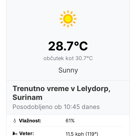
28.7°C
občutek kot 30.7°C
Sunny
Trenutno vreme v Lelydorp,
Surinam
Posodobljeno ob 10:45 danes
💧
Vlažnost:
61%
🌬️
Veter:
11.5 kph (119°)