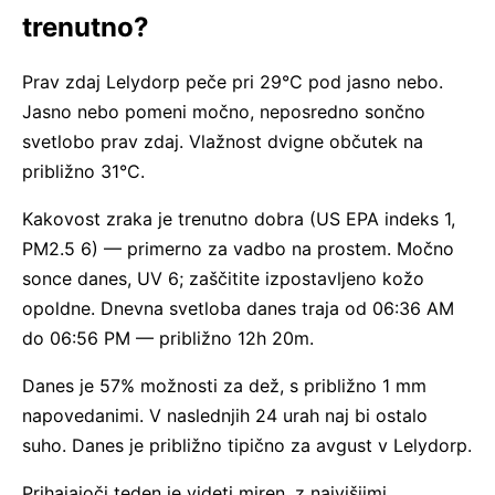
trenutno?
Prav zdaj Lelydorp peče pri 29°C pod jasno nebo.
Jasno nebo pomeni močno, neposredno sončno
svetlobo prav zdaj. Vlažnost dvigne občutek na
približno 31°C.
Kakovost zraka je trenutno dobra (US EPA indeks 1,
PM2.5 6) — primerno za vadbo na prostem. Močno
sonce danes, UV 6; zaščitite izpostavljeno kožo
opoldne. Dnevna svetloba danes traja od 06:36 AM
do 06:56 PM — približno 12h 20m.
Danes je 57% možnosti za dež, s približno 1 mm
napovedanimi. V naslednjih 24 urah naj bi ostalo
suho. Danes je približno tipično za avgust v Lelydorp.
Prihajajoči teden je videti miren, z najvišjimi