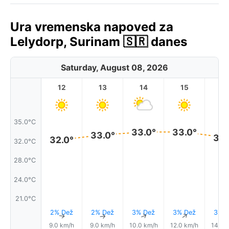
Ura vremenska napoved za
Lelydorp, Surinam 🇸🇷 danes
Saturday, August 08, 2026
12
13
14
15
1
35.0°C
33.0°
33.0°
33.0°
32.
32.0°
32.0°C
28.0°C
24.0°C
21.0°C
2% Dež
2% Dež
3% Dež
3% Dež
3% D
↑
↑
↑
↑
9.0 km/h
9.0 km/h
10.0 km/h
12.0 km/h
14.0 