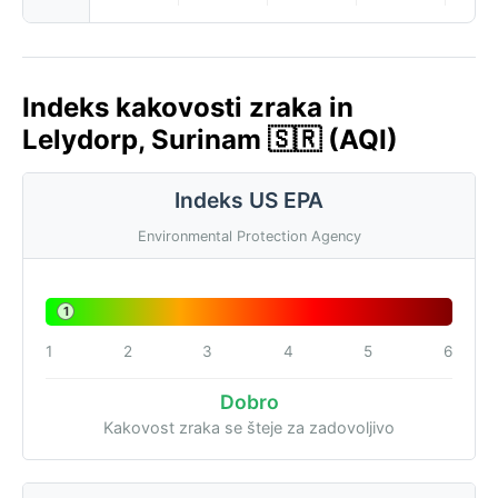
Indeks kakovosti zraka in
Lelydorp, Surinam 🇸🇷 (AQI)
Indeks US EPA
Environmental Protection Agency
1
1
2
3
4
5
6
Dobro
Kakovost zraka se šteje za zadovoljivo