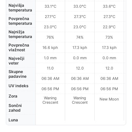
Najvišja
33.1°C
33.0°C
33.6°C
temperatura
27.1°C
27.3°C
27.3°C
Povprečna
temperatura
23.0°C
23.0°C
22.9°C
Najnižja
temperatura
76%
74%
73%
Povprečna
16.6 kph
17.3 kph
17.3 kph
vlažnost
1.0 mm
0.0 mm
0.0 mm
Največji
veter
11.0
12.0
12.0
Skupne
padavine
06:36 AM
06:36 AM
06:36 AM
0
UV indeks
06:56 PM
06:56 PM
06:56 PM
Zora
Waning
Waning
New Moon
N
Crescent
Crescent
Sončni
zahod
Luna