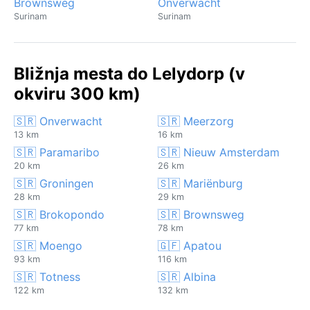
Brownsweg
Onverwacht
Surinam
Surinam
Bližnja mesta do Lelydorp (v
okviru 300 km)
🇸🇷 Onverwacht
🇸🇷 Meerzorg
13 km
16 km
🇸🇷 Paramaribo
🇸🇷 Nieuw Amsterdam
20 km
26 km
🇸🇷 Groningen
🇸🇷 Mariënburg
28 km
29 km
🇸🇷 Brokopondo
🇸🇷 Brownsweg
77 km
78 km
🇸🇷 Moengo
🇬🇫 Apatou
93 km
116 km
🇸🇷 Totness
🇸🇷 Albina
122 km
132 km