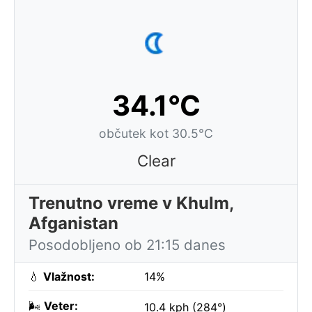
34.1°C
občutek kot 30.5°C
Clear
Trenutno vreme v Khulm,
Afganistan
Posodobljeno ob 21:15 danes
💧
Vlažnost:
14%
🌬️
Veter:
10.4 kph (284°)