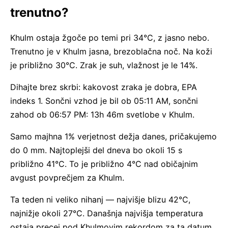
trenutno?
Khulm ostaja žgoče po temi pri 34°C, z jasno nebo.
Trenutno je v Khulm jasna, brezoblačna noč. Na koži
je približno 30°C. Zrak je suh, vlažnost je le 14%.
Dihajte brez skrbi: kakovost zraka je dobra, EPA
indeks 1. Sončni vzhod je bil ob 05:11 AM, sončni
zahod ob 06:57 PM: 13h 46m svetlobe v Khulm.
Samo majhna 1% verjetnost dežja danes, pričakujemo
do 0 mm. Najtoplejši del dneva bo okoli 15 s
približno 41°C. To je približno 4°C nad običajnim
avgust povprečjem za Khulm.
Ta teden ni veliko nihanj — najvišje blizu 42°C,
najnižje okoli 27°C. Današnja najvišja temperatura
ostaja precej pod Khulmovim rekordom za ta datum,