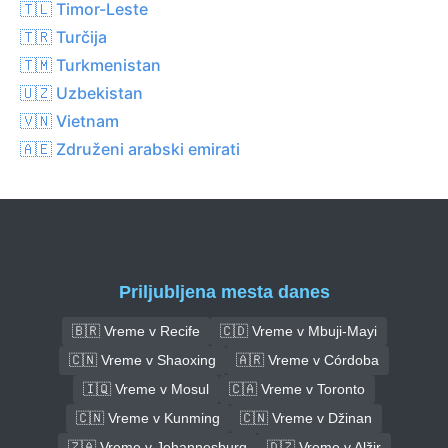
🇹🇱 Timor-Leste
🇹🇷 Turčija
🇹🇲 Turkmenistan
🇺🇿 Uzbekistan
🇻🇳 Vietnam
🇦🇪 Združeni arabski emirati
Priljubljena mesta danes
🇧🇷 Vreme v Recife
🇨🇩 Vreme v Mbuji-Mayi
🇨🇳 Vreme v Shaoxing
🇦🇷 Vreme v Córdoba
🇮🇶 Vreme v Mosul
🇨🇦 Vreme v Toronto
🇨🇳 Vreme v Kunming
🇨🇳 Vreme v Džinan
🇿🇦 Vreme v Johannesburg
🇩🇿 Vreme v Alžir