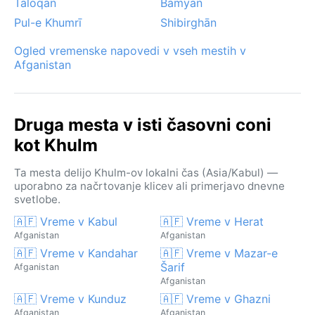
Taloqan
Bāmyān
Pul-e Khumrī
Shibirghān
Ogled vremenske napovedi v vseh mestih v
Afganistan
Druga mesta v isti časovni coni
kot Khulm
Ta mesta delijo Khulm-ov lokalni čas (Asia/Kabul) —
uporabno za načrtovanje klicev ali primerjavo dnevne
svetlobe.
🇦🇫 Vreme v Kabul
🇦🇫 Vreme v Herat
Afganistan
Afganistan
🇦🇫 Vreme v Kandahar
🇦🇫 Vreme v Mazar-e
Šarif
Afganistan
Afganistan
🇦🇫 Vreme v Kunduz
🇦🇫 Vreme v Ghazni
Afganistan
Afganistan