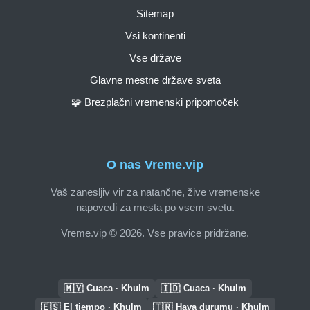
Sitemap
Vsi kontinenti
Vse države
Glavne mestne države sveta
🧩 Brezplačni vremenski pripomoček
O nas Vreme.vip
Vaš zanesljiv vir za natančne, žive vremenske
napovedi za mesta po vsem svetu.
Vreme.vip © 2026. Vse pravice pridržane.
🇲🇾
🇮🇩
Cuaca · Khulm
Cuaca · Khulm
🇪🇸
🇹🇷
El tiempo · Khulm
Hava durumu · Khulm