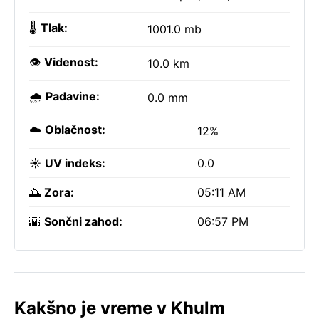
🌡️
Tlak:
1001.0 mb
👁️
Videnost:
10.0 km
🌧️
Padavine:
0.0 mm
☁️
Oblačnost:
12%
☀️
UV indeks:
0.0
🌅
Zora:
05:11 AM
🌇
Sončni zahod:
06:57 PM
Kakšno je vreme v Khulm