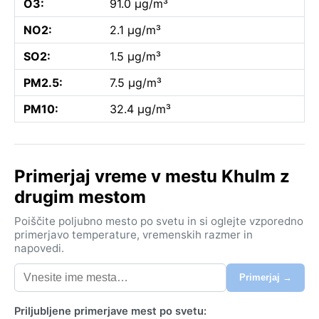
O3:
91.0 µg/m³
NO2:
2.1 µg/m³
SO2:
1.5 µg/m³
PM2.5:
7.5 µg/m³
PM10:
32.4 µg/m³
Primerjaj vreme v mestu Khulm z
drugim mestom
Poiščite poljubno mesto po svetu in si oglejte vzporedno
primerjavo temperature, vremenskih razmer in
napovedi.
Primerjaj →
Priljubljene primerjave mest po svetu: