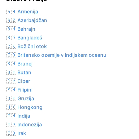
🇦🇲 Armenija
🇦🇿 Azerbajdžan
🇧🇭 Bahrajn
🇧🇩 Bangladeš
🇨🇽 Božični otok
🇮🇴 Britansko ozemlje v Indijskem oceanu
🇧🇳 Brunej
🇧🇹 Butan
🇨🇾 Ciper
🇵🇭 Filipini
🇬🇪 Gruzija
🇭🇰 Hongkong
🇮🇳 Indija
🇮🇩 Indonezija
🇮🇶 Irak