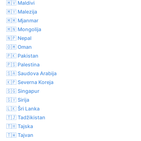
🇲🇻 Maldivi
🇲🇾 Malezija
🇲🇲 Mjanmar
🇲🇳 Mongolija
🇳🇵 Nepal
🇴🇲 Oman
🇵🇰 Pakistan
🇵🇸 Palestina
🇸🇦 Saudova Arabija
🇰🇵 Severna Koreja
🇸🇬 Singapur
🇸🇾 Sirija
🇱🇰 Šri Lanka
🇹🇯 Tadžikistan
🇹🇭 Tajska
🇹🇼 Tajvan