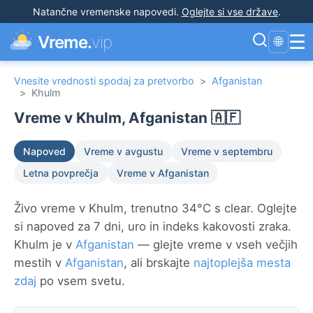
Natančne vremenske napovedi
.
Oglejte si vse države
.
☰
Vreme.
vip
🌐
Vnesite vrednosti spodaj za pretvorbo
>
Afganistan
>
Khulm
Vreme v Khulm, Afganistan 🇦🇫
Napoved
Vreme v avgustu
Vreme v septembru
Letna povprečja
Vreme v Afganistan
Živo vreme v Khulm, trenutno 34°C s clear. Oglejte
si napoved za 7 dni, uro in indeks kakovosti zraka.
Khulm je v
Afganistan
— glejte vreme v vseh večjih
mestih v
Afganistan
, ali brskajte
najtoplejša mesta
zdaj
po vsem svetu.