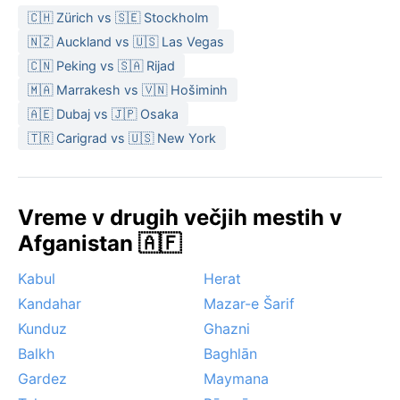
🇨🇭 Zürich vs 🇸🇪 Stockholm
🇳🇿 Auckland vs 🇺🇸 Las Vegas
🇨🇳 Peking vs 🇸🇦 Rijad
🇲🇦 Marrakesh vs 🇻🇳 Hošiminh
🇦🇪 Dubaj vs 🇯🇵 Osaka
🇹🇷 Carigrad vs 🇺🇸 New York
Vreme v drugih večjih mestih v
Afganistan 🇦🇫
Kabul
Herat
Kandahar
Mazar-e Šarif
Kunduz
Ghazni
Balkh
Baghlān
Gardez
Maymana