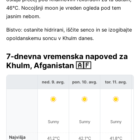
46°C. Nocojšnji moon je vreden ogleda pod tem
jasnim nebom.
Bistvo: ostanite hidrirani, iščite senco in se izogibajte
opoldanskemu soncu v Khulm danes.
7-dnevna vremenska napoved za
Khulm, Afganistan 🇦🇫
ned. 9. avg.
pon. 10. avg.
tor. 11. avg.
sr
Sunny
Sunny
Sunny
Najvišja
41.2°C
42.1°C
41.8°C