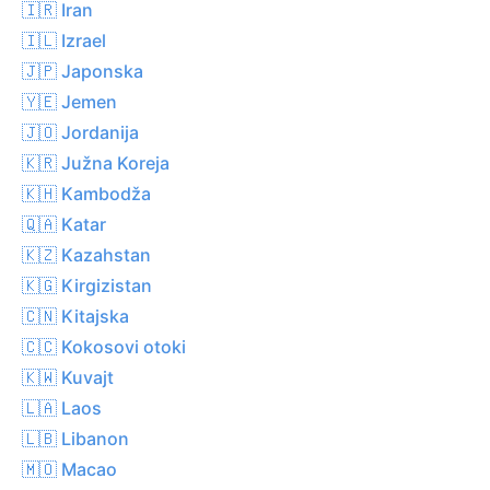
🇮🇷 Iran
🇮🇱 Izrael
🇯🇵 Japonska
🇾🇪 Jemen
🇯🇴 Jordanija
🇰🇷 Južna Koreja
🇰🇭 Kambodža
🇶🇦 Katar
🇰🇿 Kazahstan
🇰🇬 Kirgizistan
🇨🇳 Kitajska
🇨🇨 Kokosovi otoki
🇰🇼 Kuvajt
🇱🇦 Laos
🇱🇧 Libanon
🇲🇴 Macao