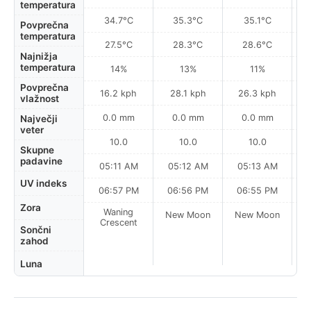
temperatura
34.7°C
35.3°C
35.1°C
Povprečna
temperatura
27.5°C
28.3°C
28.6°C
Najnižja
temperatura
14%
13%
11%
Povprečna
16.2 kph
28.1 kph
26.3 kph
vlažnost
0.0 mm
0.0 mm
0.0 mm
Največji
veter
10.0
10.0
10.0
Skupne
padavine
05:11 AM
05:12 AM
05:13 AM
UV indeks
06:57 PM
06:56 PM
06:55 PM
Zora
Waning
New Moon
New Moon
N
Crescent
Sončni
zahod
Luna