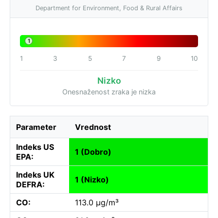
Department for Environment, Food & Rural Affairs
1
1
3
5
7
9
10
Nizko
Onesnaženost zraka je nizka
Parameter
Vrednost
Indeks US
1 (Dobro)
EPA:
Indeks UK
1 (Nizko)
DEFRA:
CO:
113.0 µg/m³