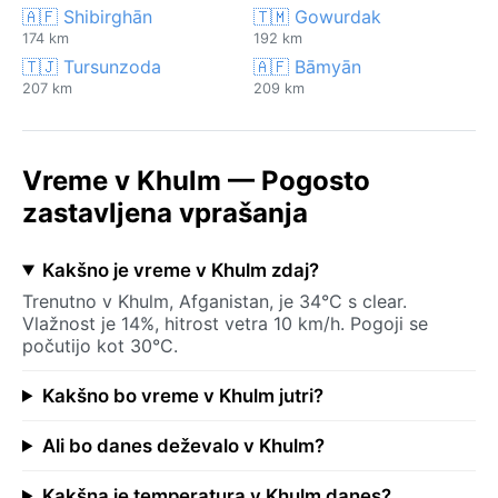
🇦🇫 Shibirghān
🇹🇲 Gowurdak
174 km
192 km
🇹🇯 Tursunzoda
🇦🇫 Bāmyān
207 km
209 km
Vreme v Khulm — Pogosto
zastavljena vprašanja
Kakšno je vreme v Khulm zdaj?
Trenutno v Khulm, Afganistan, je 34°C s clear.
Vlažnost je 14%, hitrost vetra 10 km/h. Pogoji se
počutijo kot 30°C.
Kakšno bo vreme v Khulm jutri?
Ali bo danes deževalo v Khulm?
Kakšna je temperatura v Khulm danes?