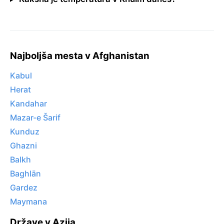
Najboljša mesta v Afghanistan
Kabul
Herat
Kandahar
Mazar-e Šarif
Kunduz
Ghazni
Balkh
Baghlān
Gardez
Maymana
Države v Azija