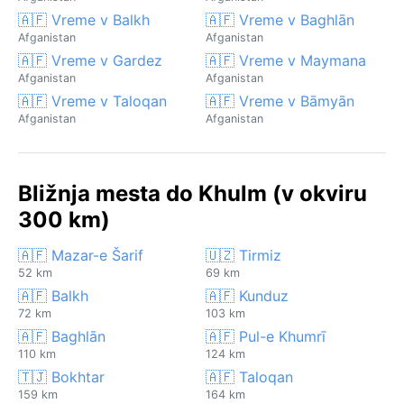
🇦🇫 Vreme v Balkh
🇦🇫 Vreme v Baghlān
Afganistan
Afganistan
🇦🇫 Vreme v Gardez
🇦🇫 Vreme v Maymana
Afganistan
Afganistan
🇦🇫 Vreme v Taloqan
🇦🇫 Vreme v Bāmyān
Afganistan
Afganistan
Bližnja mesta do Khulm (v okviru
300 km)
🇦🇫 Mazar-e Šarif
🇺🇿 Tirmiz
52 km
69 km
🇦🇫 Balkh
🇦🇫 Kunduz
72 km
103 km
🇦🇫 Baghlān
🇦🇫 Pul-e Khumrī
110 km
124 km
🇹🇯 Bokhtar
🇦🇫 Taloqan
159 km
164 km