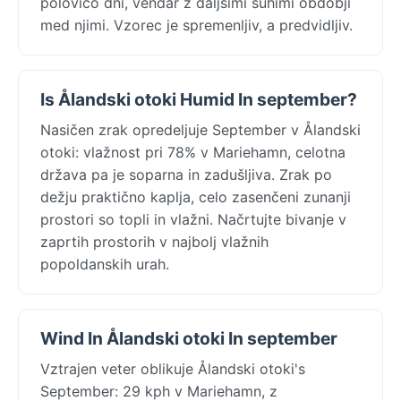
polovico dni, vendar z daljšimi suhimi obdobji
med njimi. Vzorec je spremenljiv, a predvidljiv.
Is Ålandski otoki Humid In september?
Nasičen zrak opredeljuje September v Ålandski
otoki: vlažnost pri 78% v Mariehamn, celotna
država pa je soparna in zadušljiva. Zrak po
dežju praktično kaplja, celo zasenčeni zunanji
prostori so topli in vlažni. Načrtujte bivanje v
zaprtih prostorih v najbolj vlažnih
popoldanskih urah.
Wind In Ålandski otoki In september
Vztrajen veter oblikuje Ålandski otoki's
September: 29 kph v Mariehamn, z