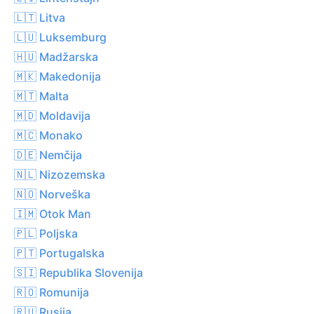
🇱🇹 Litva
🇱🇺 Luksemburg
🇭🇺 Madžarska
🇲🇰 Makedonija
🇲🇹 Malta
🇲🇩 Moldavija
🇲🇨 Monako
🇩🇪 Nemčija
🇳🇱 Nizozemska
🇳🇴 Norveška
🇮🇲 Otok Man
🇵🇱 Poljska
🇵🇹 Portugalska
🇸🇮 Republika Slovenija
🇷🇴 Romunija
🇷🇺 Rusija