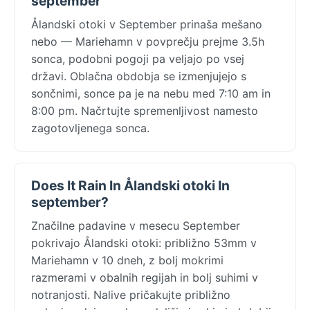
september
Ålandski otoki v September prinaša mešano
nebo — Mariehamn v povprečju prejme 3.5h
sonca, podobni pogoji pa veljajo po vsej
državi. Oblačna obdobja se izmenjujejo s
sončnimi, sonce pa je na nebu med 7:10 am in
8:00 pm. Načrtujte spremenljivost namesto
zagotovljenega sonca.
Does It Rain In Ålandski otoki In
september?
Značilne padavine v mesecu September
pokrivajo Ålandski otoki: približno 53mm v
Mariehamn v 10 dneh, z bolj mokrimi
razmerami v obalnih regijah in bolj suhimi v
notranjosti. Nalive pričakujte približno