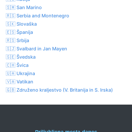
🇸🇲 San Marino
🇷🇸 Serbia and Montenegro
🇸🇰 Slovaška
🇪🇸 Španija
🇷🇸 Srbija
🇸🇯 Svalbard in Jan Mayen
🇸🇪 Švedska
🇨🇭 Švica
🇺🇦 Ukrajina
🇻🇦 Vatikan
🇬🇧 Združeno kraljestvo (V. Britanija in S. Irska)
Priljubljena mesta danes