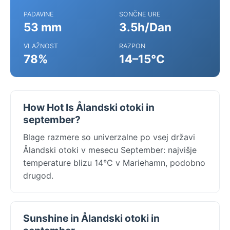
PADAVINE
SONČNE URE
53 mm
3.5h/Dan
VLAŽNOST
RAZPON
78%
14–15°C
How Hot Is Ålandski otoki in
september?
Blage razmere so univerzalne po vsej državi
Ålandski otoki v mesecu September: najvišje
temperature blizu 14°C v Mariehamn, podobno
drugod.
Sunshine in Ålandski otoki in