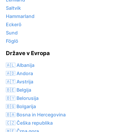
Saltvik
Hammarland
Eckerö
Sund
Föglö
Države v Evropa
🇦🇱 Albanija
🇦🇩 Andora
🇦🇹 Avstrija
🇧🇪 Belgija
🇧🇾 Belorusija
🇧🇬 Bolgarija
🇧🇦 Bosna in Hercegovina
🇨🇿 Češka republika
🇲🇪 Črna gora