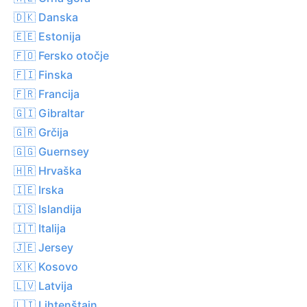
🇩🇰 Danska
🇪🇪 Estonija
🇫🇴 Fersko otočje
🇫🇮 Finska
🇫🇷 Francija
🇬🇮 Gibraltar
🇬🇷 Grčija
🇬🇬 Guernsey
🇭🇷 Hrvaška
🇮🇪 Irska
🇮🇸 Islandija
🇮🇹 Italija
🇯🇪 Jersey
🇽🇰 Kosovo
🇱🇻 Latvija
🇱🇮 Lihtenštajn