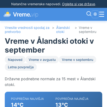
Natančne vremenske napovedi
.
Oglejte si vse države
.
☰
Vreme.
vip
🌐
Vnesite vrednosti spodaj za
>
Ålandski
>
Vreme v
pretvorbo
otoki
septembru
Vreme v Ålandski otoki v
september
Napoved
Vreme v avgustu
Vreme v septembru
Letna povprečja
Državne podnebne normale za 15 mest v Ålandski
otoki.
POVPREČNA NAJVIŠJA
POVPREČNA NAJNIŽJA
14°C
13°C