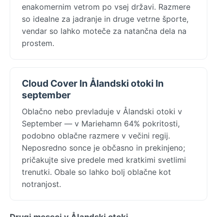
enakomernim vetrom po vsej državi. Razmere
so idealne za jadranje in druge vetrne športe,
vendar so lahko moteče za natančna dela na
prostem.
Cloud Cover In Ålandski otoki In
september
Oblačno nebo prevladuje v Ålandski otoki v
September — v Mariehamn 64% pokritosti,
podobno oblačne razmere v večini regij.
Neposredno sonce je občasno in prekinjeno;
pričakujte sive predele med kratkimi svetlimi
trenutki. Obale so lahko bolj oblačne kot
notranjost.
Drugi meseci v Ålandski otoki