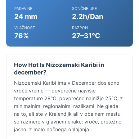
PADAVINE
SONČNE URE
24 mm
2.2h/Dan
VLAŽNOST
RAZPON
76%
27–31°C
How Hot Is Nizozemski Karibi in
december?
Nizozemski Karibi ima v December dosledno
vroče vreme — povprečne najvišje
temperature 29°C, povprečne najnižje 25°C, z
minimalnimi regionalnimi razlikami. Ne glede
na to, ali ste v Kralendijk ali v obalnem mestu,
so razmere v glavnem enake: vroče, pretežno
jasno, z malo nočnega ohlajanja.