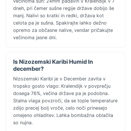
večinoma suh: 24mm padavin v Kralendijk v 7
dneh, pri čemer sušne regije države dobijo še
manj. Nalivi so kratki in redki, država kot
celota pa je sušna. Spakirajte lahko dežno
opremo za občasne nalive, vendar pričakujte
večinoma jasne dni.
Is Nizozemski Karibi Humid In
december?
Nizozemski Karibi je v December zavita v
tropsko gosto vlago: Kralendijk v povprečju
dosega 76%, večina države pa je podobna.
Stalna vlaga povzroči, da se tople temperature
zdijo precej bolj vroče, celo noči prinesejo
omejeno ohladitev. Lahka bombažna oblačila
so nujna.