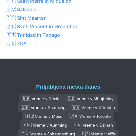
🇵🇲 Saint Pierre in Miquelon
🇸🇻 Salvador
🇸🇽 Sint Maarten
🇻🇨 Sveti Vincent in Grenadini
🇹🇹 Trinidad in Tobago
🇺🇸 ZDA
Priljubljena mesta danes
🇧🇷 Vreme v Recife
🇨🇩 Vreme v Mbuji-Mayi
🇨🇳 Vreme v Shaoxing
🇦🇷 Vreme v Córdoba
🇮🇶 Vreme v Mosul
🇨🇦 Vreme v Toronto
🇨🇳 Vreme v Kunming
🇨🇳 Vreme v Džinan
🇿🇦 Vreme v Johannesburg
🇩🇿 Vreme v Alžir