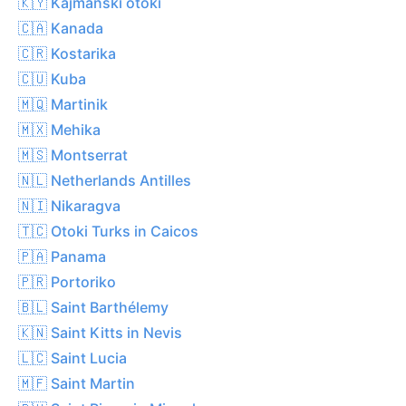
🇰🇾 Kajmanski otoki
🇨🇦 Kanada
🇨🇷 Kostarika
🇨🇺 Kuba
🇲🇶 Martinik
🇲🇽 Mehika
🇲🇸 Montserrat
🇳🇱 Netherlands Antilles
🇳🇮 Nikaragva
🇹🇨 Otoki Turks in Caicos
🇵🇦 Panama
🇵🇷 Portoriko
🇧🇱 Saint Barthélemy
🇰🇳 Saint Kitts in Nevis
🇱🇨 Saint Lucia
🇲🇫 Saint Martin