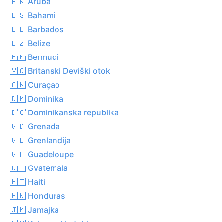
🇦🇼 Aruba
🇧🇸 Bahami
🇧🇧 Barbados
🇧🇿 Belize
🇧🇲 Bermudi
🇻🇬 Britanski Deviški otoki
🇨🇼 Curaçao
🇩🇲 Dominika
🇩🇴 Dominikanska republika
🇬🇩 Grenada
🇬🇱 Grenlandija
🇬🇵 Guadeloupe
🇬🇹 Gvatemala
🇭🇹 Haiti
🇭🇳 Honduras
🇯🇲 Jamajka