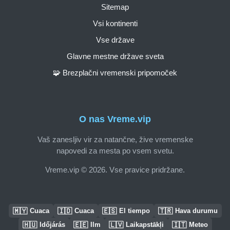
Sitemap
Vsi kontinenti
Vse države
Glavne mestne države sveta
🧩 Brezplačni vremenski pripomoček
O nas Vreme.vip
Vaš zanesljiv vir za natančne, žive vremenske
napovedi za mesta po vsem svetu.
Vreme.vip © 2026. Vse pravice pridržane.
🇲🇾
🇮🇩
🇪🇸
🇹🇷
Cuaca
Cuaca
El tiempo
Hava durumu
🇭🇺
🇪🇪
🇱🇻
🇮🇹
Időjárás
Ilm
Laikapstākļi
Meteo