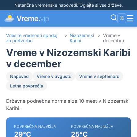
Natančne vremenske napovedi
.
Oglejte si vse države
.
☰
Vreme.
vip
🌐
Vnesite vrednosti spodaj
>
Nizozemski
>
Vreme v
za pretvorbo
Karibi
decembru
Vreme v Nizozemski Karibi
v december
Napoved
Vreme v avgustu
Vreme v septembru
Letna povprečja
Državne podnebne normale za 10 mest v Nizozemski
Karibi.
POVPREČNA NAJVIŠJA
POVPREČNA NAJNIŽJA
29°C
25°C