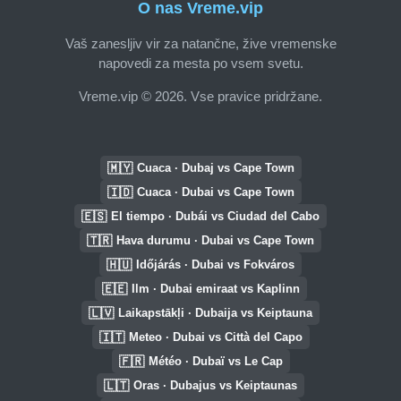
O nas Vreme.vip
Vaš zanesljiv vir za natančne, žive vremenske
napovedi za mesta po vsem svetu.
Vreme.vip © 2026. Vse pravice pridržane.
🇲🇾
Cuaca · Dubaj vs Cape Town
🇮🇩
Cuaca · Dubai vs Cape Town
🇪🇸
El tiempo · Dubái vs Ciudad del Cabo
🇹🇷
Hava durumu · Dubai vs Cape Town
🇭🇺
Időjárás · Dubai vs Fokváros
🇪🇪
Ilm · Dubai emiraat vs Kaplinn
🇱🇻
Laikapstākļi · Dubaija vs Keiptauna
🇮🇹
Meteo · Dubai vs Città del Capo
🇫🇷
Météo · Dubaï vs Le Cap
🇱🇹
Oras · Dubajus vs Keiptaunas