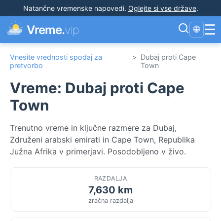
Natančne vremenske napovedi
.
Oglejte si vse države
.
☰
Vreme.
vip
🌐
Vnesite vrednosti spodaj za
>
Dubaj proti Cape
pretvorbo
Town
Vreme: Dubaj proti Cape
Town
Trenutno vreme in ključne razmere za Dubaj,
Združeni arabski emirati in Cape Town, Republika
Južna Afrika v primerjavi. Posodobljeno v živo.
RAZDALJA
7,630 km
zračna razdalja