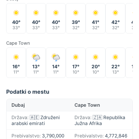
40°
40°
40°
39°
41°
42°
40
33°
33°
33°
32°
32°
32°
33°
Cape Town
16°
13°
14°
17°
20°
22°
19°
11°
11°
11°
10°
10°
13°
14°
Podatki o mestu
Dubaj
Cape Town
Država:
🇦🇪 Združeni
Država:
🇿🇦 Republika
arabski emirati
Južna Afrika
Prebivalstvo:
3,790,000
Prebivalstvo:
4,772,846