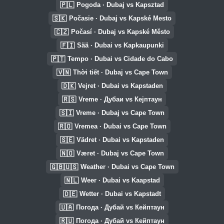
🇵🇱
Pogoda · Dubaj vs Kapsztad
🇸🇰
Počasie · Dubaj vs Kapské Mesto
🇨🇿
Počasí · Dubaj vs Kapské Město
🇫🇮
Sää · Dubai vs Kapkaupunki
🇵🇹
Tempo · Dubai vs Cidade do Cabo
🇻🇳
Thời tiết · Dubaj vs Cape Town
🇩🇰
Vejret · Dubai vs Kapstaden
🇷🇸
Vreme · Дубаи vs Кејптаун
🇸🇮
Vreme · Dubaj vs Cape Town
🇷🇴
Vremea · Dubai vs Cape Town
🇸🇪
Vädret · Dubai vs Kapstaden
🇳🇴
Været · Dubaj vs Cape Town
🇬🇧🇺🇸
Weather · Dubai vs Cape Town
🇳🇱
Weer · Dubai vs Kaapstad
🇩🇪
Wetter · Dubai vs Kapstadt
🇺🇦
Погода · Дубай vs Кейптаун
🇷🇺
Погода · Дубай vs Кейптаун