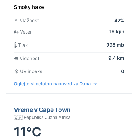
Smoky haze
💧 Vlažnost
42%
16 kph
🌬️ Veter
998 mb
🌡️ Tlak
9.4 km
👁️ Videnost
☀️ UV indeks
0
Oglejte si celotno napoved za Dubaj →
Vreme v Cape Town
🇿🇦 Republika Južna Afrika
11°C