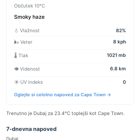
Občutek 10°C
Smoky haze
💧 Vlažnost
82%
8 kph
🌬️ Veter
1021 mb
🌡️ Tlak
6.8 km
👁️ Videnost
☀️ UV indeks
0
Oglejte si celotno napoved za Cape Town →
Trenutno je Dubaj za 23.4°C toplejši kot Cape Town.
7-dnevna napoved
Dubaj