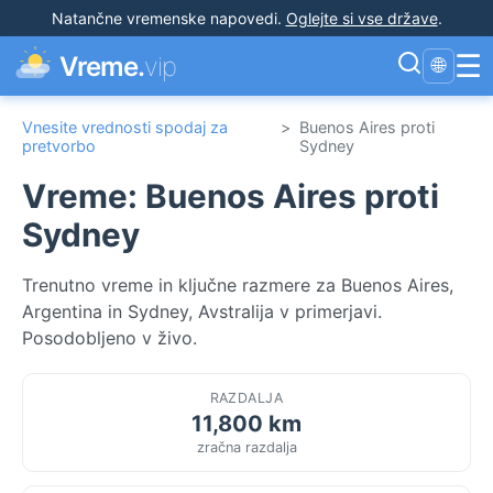
Natančne vremenske napovedi
.
Oglejte si vse države
.
☰
Vreme.
vip
🌐
Vnesite vrednosti spodaj za
>
Buenos Aires proti
pretvorbo
Sydney
Vreme: Buenos Aires proti
Sydney
Trenutno vreme in ključne razmere za Buenos Aires,
Argentina in Sydney, Avstralija v primerjavi.
Posodobljeno v živo.
RAZDALJA
11,800 km
zračna razdalja