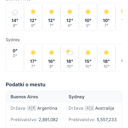
14°
12°
12°
12°
10°
10°
11°
8°
6°
7°
6°
5°
7°
8°
Sydney
0°
0°
17°
16°
18°
15°
18°
13°
7°
8°
10°
10°
10°
9°
Podatki o mestu
Buenos Aires
Sydney
Država:
🇦🇷 Argentina
Država:
🇦🇺 Avstralija
Prebivalstvo:
2,891,082
Prebivalstvo:
5,557,233