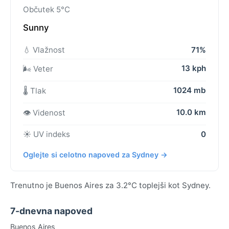
Občutek 5°C
Sunny
💧 Vlažnost
71%
13 kph
🌬️ Veter
1024 mb
🌡️ Tlak
10.0 km
👁️ Videnost
☀️ UV indeks
0
Oglejte si celotno napoved za Sydney →
Trenutno je Buenos Aires za 3.2°C toplejši kot Sydney.
7-dnevna napoved
Buenos Aires