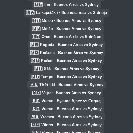
🇪🇪
Ilm · Buenos Aires vs Sydney
🇱🇻
Laikapstākļi · Buenosairesa vs Sidneja
🇮🇹
Meteo · Buenos Aires vs Sydney
🇫🇷
Météo · Buenos Aires vs Sydney
🇱🇹
Oras · Buenos Airės vs Sidnėjus
🇵🇱
Pogoda · Buenos Aires vs Sydney
🇸🇰
Počasie · Buenos Aires vs Sydney
🇨🇿
Počasí · Buenos Aires vs Sydney
🇫🇮
Sää · Buenos Aires vs Sydney
🇵🇹
Tempo · Buenos Aires vs Sydney
🇻🇳
Thời tiết · Buenos Aires vs Sydney
🇩🇰
Vejret · Buenos Aires vs Sydney
🇷🇸
Vreme · Буенос Ајрес vs Сиднеј
🇸🇮
Vreme · Buenos Aires vs Sydney
🇷🇴
Vremea · Buenos Aires vs Sydney
🇸🇪
Vädret · Buenos Aires vs Sydney
🇳🇴
Været · Buenos Aires vs Sydney