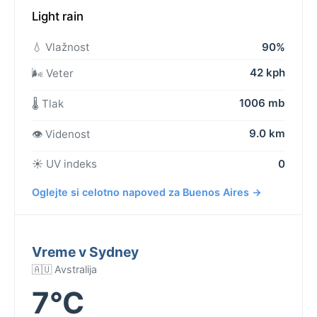
Light rain
💧 Vlažnost
90%
42 kph
🌬️ Veter
1006 mb
🌡️ Tlak
9.0 km
👁️ Videnost
☀️ UV indeks
0
Oglejte si celotno napoved za Buenos Aires →
Vreme v Sydney
🇦🇺 Avstralija
7°C