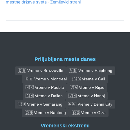
mestne države sveta
·
Zemljevid strani
Priljubljena mesta danes
🇨🇬 Vreme v Brazzaville
🇻🇳 Vreme v Haiphong
🇨🇦 Vreme v Montreal
🇨🇴 Vreme v Cali
🇲🇽 Vreme v Puebla
🇸🇦 Vreme v Rijad
🇨🇳 Vreme v Dalian
🇻🇳 Vreme v Hanoj
🇮🇩 Vreme v Semarang
🇳🇬 Vreme v Benin City
🇨🇳 Vreme v Nantong
🇪🇬 Vreme v Giza
Vremenski ekstremi