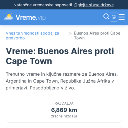
Natančne vremenske napovedi
.
Oglejte si vse države
.
☰
Vreme.
vip
🌐
Vnesite vrednosti spodaj za
>
Buenos Aires proti Cape
pretvorbo
Town
Vreme: Buenos Aires proti
Cape Town
Trenutno vreme in ključne razmere za Buenos Aires,
Argentina in Cape Town, Republika Južna Afrika v
primerjavi. Posodobljeno v živo.
RAZDALJA
6,869 km
zračna razdalja