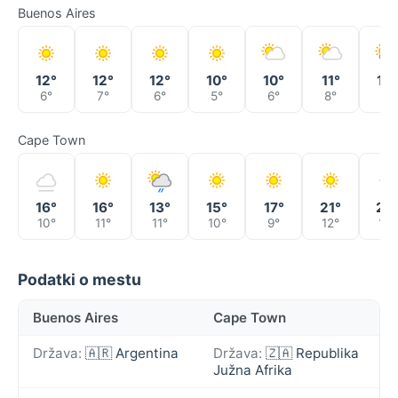
Buenos Aires
12°
12°
12°
10°
10°
11°
10°
6°
7°
6°
5°
6°
8°
8°
Cape Town
16°
16°
13°
15°
17°
21°
22
10°
11°
11°
10°
9°
12°
15°
Podatki o mestu
Buenos Aires
Cape Town
Država:
🇦🇷 Argentina
Država:
🇿🇦 Republika
Južna Afrika