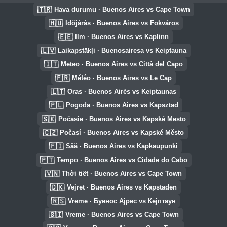
🇹🇷
Hava durumu · Buenos Aires vs Cape Town
🇭🇺
Időjárás · Buenos Aires vs Fokváros
🇪🇪
Ilm · Buenos Aires vs Kaplinn
🇱🇻
Laikapstākļi · Buenosairesa vs Keiptauna
🇮🇹
Meteo · Buenos Aires vs Città del Capo
🇫🇷
Météo · Buenos Aires vs Le Cap
🇱🇹
Oras · Buenos Airės vs Keiptaunas
🇵🇱
Pogoda · Buenos Aires vs Kapsztad
🇸🇰
Počasie · Buenos Aires vs Kapské Mesto
🇨🇿
Počasí · Buenos Aires vs Kapské Město
🇫🇮
Sää · Buenos Aires vs Kapkaupunki
🇵🇹
Tempo · Buenos Aires vs Cidade do Cabo
🇻🇳
Thời tiết · Buenos Aires vs Cape Town
🇩🇰
Vejret · Buenos Aires vs Kapstaden
🇷🇸
Vreme · Буенос Ајрес vs Кејптаун
🇸🇮
Vreme · Buenos Aires vs Cape Town