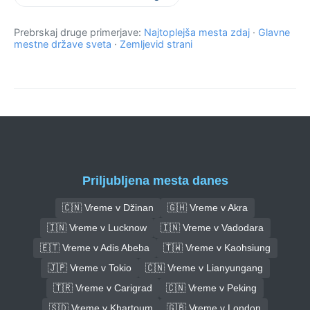
Prebrskaj druge primerjave:
Najtoplejša mesta zdaj
·
Glavne
mestne države sveta
·
Zemljevid strani
Priljubljena mesta danes
🇨🇳 Vreme v Džinan
🇬🇭 Vreme v Akra
🇮🇳 Vreme v Lucknow
🇮🇳 Vreme v Vadodara
🇪🇹 Vreme v Adis Abeba
🇹🇼 Vreme v Kaohsiung
🇯🇵 Vreme v Tokio
🇨🇳 Vreme v Lianyungang
🇹🇷 Vreme v Carigrad
🇨🇳 Vreme v Peking
🇸🇩 Vreme v Khartoum
🇬🇧 Vreme v London