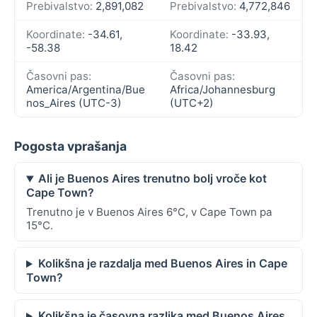
Prebivalstvo:
2,891,082
Prebivalstvo:
4,772,846
Koordinate:
-34.61,
Koordinate:
-33.93,
-58.38
18.42
Časovni pas:
Časovni pas:
America/Argentina/Bue
Africa/Johannesburg
nos_Aires (UTC-3)
(UTC+2)
Pogosta vprašanja
Ali je Buenos Aires trenutno bolj vroče kot
Cape Town?
Trenutno je v Buenos Aires 6°C, v Cape Town pa
15°C.
Kolikšna je razdalja med Buenos Aires in Cape
Town?
Kolikšna je časovna razlika med Buenos Aires