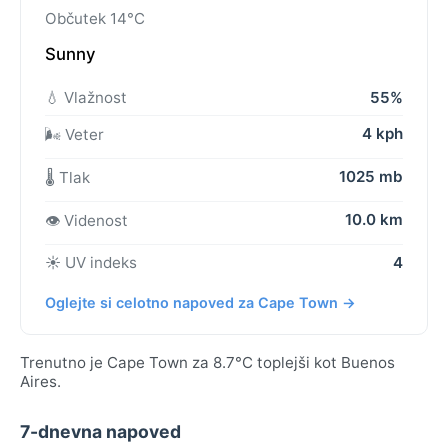
Občutek 14°C
Sunny
💧 Vlažnost
55%
4 kph
🌬️ Veter
1025 mb
🌡️ Tlak
10.0 km
👁️ Videnost
☀️ UV indeks
4
Oglejte si celotno napoved za Cape Town →
Trenutno je Cape Town za 8.7°C toplejši kot Buenos
Aires.
7-dnevna napoved