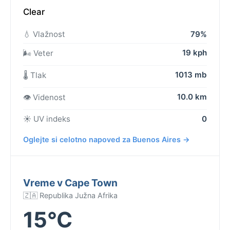
Clear
💧 Vlažnost
79%
19 kph
🌬️ Veter
1013 mb
🌡️ Tlak
10.0 km
👁️ Videnost
☀️ UV indeks
0
Oglejte si celotno napoved za Buenos Aires →
Vreme v Cape Town
🇿🇦 Republika Južna Afrika
15°C