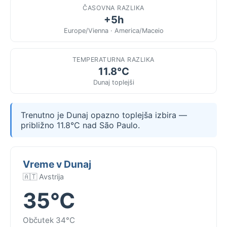
ČASOVNA RAZLIKA
+5h
Europe/Vienna · America/Maceio
TEMPERATURNA RAZLIKA
11.8°C
Dunaj toplejši
Trenutno je Dunaj opazno toplejša izbira —
približno 11.8°C nad São Paulo.
Vreme v Dunaj
🇦🇹 Avstrija
35°C
Občutek 34°C