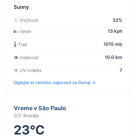
Sunny
💧 Vlažnost
32%
13 kph
🌬️ Veter
1015 mb
🌡️ Tlak
10.0 km
👁️ Videnost
☀️ UV indeks
7
Oglejte si celotno napoved za Dunaj →
Vreme v São Paulo
🇧🇷 Brazilija
23°C