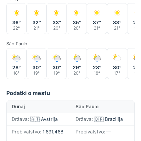
36°
32°
33°
35°
37°
33°
29
22°
21°
20°
20°
21°
21°
19°
São Paulo
28°
30°
30°
29°
28°
30°
26
18°
19°
19°
20°
18°
17°
18°
Podatki o mestu
Dunaj
São Paulo
Država:
🇦🇹 Avstrija
Država:
🇧🇷 Brazilija
Prebivalstvo:
1,691,468
Prebivalstvo:
—