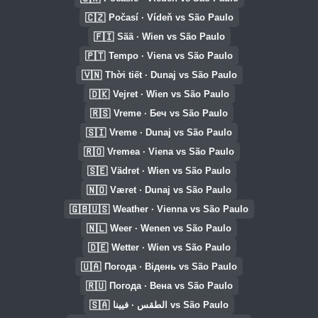
🇨🇿
Počasí · Vídeň vs São Paulo
🇫🇮
Sää · Wien vs São Paulo
🇵🇹
Tempo · Viena vs São Paulo
🇻🇳
Thời tiết · Dunaj vs São Paulo
🇩🇰
Vejret · Wien vs São Paulo
🇷🇸
Vreme · Беч vs São Paulo
🇸🇮
Vreme · Dunaj vs São Paulo
🇷🇴
Vremea · Viena vs São Paulo
🇸🇪
Vädret · Wien vs São Paulo
🇳🇴
Været · Dunaj vs São Paulo
🇬🇧🇺🇸
Weather · Vienna vs São Paulo
🇳🇱
Weer · Wenen vs São Paulo
🇩🇪
Wetter · Wien vs São Paulo
🇺🇦
Погода · Відень vs São Paulo
🇷🇺
Погода · Вена vs São Paulo
🇸🇦
الطقس · فيينا vs São Paulo