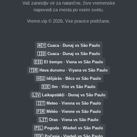
Vaš zanesljiv vir za natančne, žive vremenske
napovedi za mesta po vsem svetu.
Vreme.vip © 2026. Vse pravice pridržane.
🇲🇾
Cuaca · Dunaj vs São Paulo
🇮🇩
Cuaca · Dunaj vs São Paulo
🇪🇸
El tiempo · Viena vs São Paulo
🇹🇷
Hava durumu · Viyana vs São Paulo
🇭🇺
Időjárás · Bécs vs São Paulo
🇪🇪
Ilm · Viin vs São Paulo
🇱🇻
Laikapstākļi · Dunaj vs São Paulo
🇮🇹
Meteo · Vienna vs São Paulo
🇫🇷
Météo · Vienne vs São Paulo
🇱🇹
Oras · Viena vs São Paulo
🇵🇱
Pogoda · Wiedeń vs São Paulo
🇸🇰
Počasie · Viedeň vs São Paulo