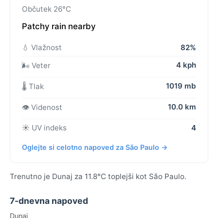
Občutek 26°C
Patchy rain nearby
💧 Vlažnost
82%
4 kph
🌬️ Veter
1019 mb
🌡️ Tlak
10.0 km
👁️ Videnost
☀️ UV indeks
4
Oglejte si celotno napoved za São Paulo →
Trenutno je Dunaj za 11.8°C toplejši kot São Paulo.
7-dnevna napoved
Dunaj