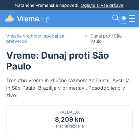
Natančne vremenske napovedi
.
Oglejte si vse države
.
☰
Vreme.
vip
🌐
Vnesite vrednosti spodaj za
>
Dunaj proti São
pretvorbo
Paulo
Vreme: Dunaj proti São
Paulo
Trenutno vreme in ključne razmere za Dunaj, Avstrija
in São Paulo, Brazilija v primerjavi. Posodobljeno v
živo.
RAZDALJA
8,209 km
zračna razdalja