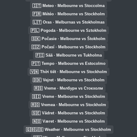
🇮🇹
Meteo · Melbourne vs Stoccolma
🇫🇷
Météo · Melbourne vs Stockholm
🇱🇹
Oras · Melburnas vs Stokholmas
🇵🇱
Pogoda · Melbourne vs Sztokholm
🇸🇰
Počasie · Melbourne vs Štokholm
🇨🇿
Počasí · Melbourne vs Stockholm
🇫🇮
Sää · Melbourne vs Tukholma
🇵🇹
Tempo · Melbourne vs Estocolmo
🇻🇳
Thời tiết · Melbourne vs Stockholm
🇩🇰
Vejret · Melbourne vs Stockholm
🇷🇸
Vreme · Мелбурн vs Стокхолм
🇸🇮
Vreme · Melbourne vs Stockholm
🇷🇴
Vremea · Melbourne vs Stockholm
🇸🇪
Vädret · Melbourne vs Stockholm
🇳🇴
Været · Melbourne vs Stockholm
🇬🇧🇺🇸
Weather · Melbourne vs Stockholm