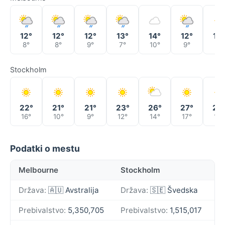
12°
12°
12°
13°
14°
12°
14°
8°
8°
9°
7°
10°
9°
6°
Stockholm
22°
21°
21°
23°
26°
27°
22
16°
10°
9°
12°
14°
17°
13°
Podatki o mestu
Melbourne
Stockholm
Država:
🇦🇺 Avstralija
Država:
🇸🇪 Švedska
Prebivalstvo:
5,350,705
Prebivalstvo:
1,515,017