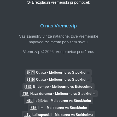
🧩 Brezplačni vremenski pripomoček
O nas Vreme.vip
Vaš zanesljiv vir za natančne, žive vremenske
napovedi za mesta po vsem svetu.
Vreme.vip © 2026. Vse pravice pridržane.
🇲🇾
Cuaca · Melbourne vs Stockholm
🇮🇩
Cuaca · Melbourne vs Stockholm
🇪🇸
El tiempo · Melbourne vs Estocolmo
🇹🇷
Hava durumu · Melbourne vs Stockholm
🇭🇺
Időjárás · Melbourne vs Stockholm
🇪🇪
Ilm · Melbourne vs Stockholm
🇱🇻
Laikapstākļi · Melburna vs Stokholma