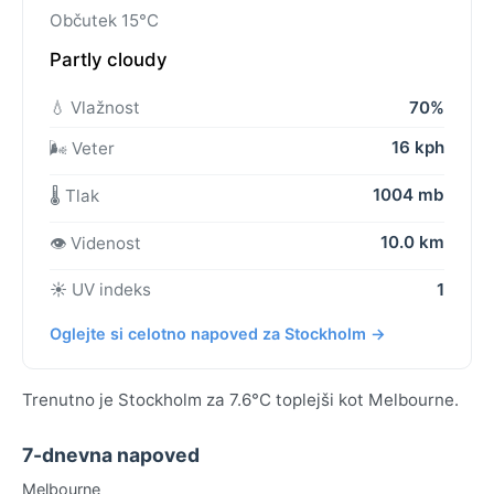
Občutek 15°C
Partly cloudy
💧 Vlažnost
70%
16 kph
🌬️ Veter
1004 mb
🌡️ Tlak
10.0 km
👁️ Videnost
☀️ UV indeks
1
Oglejte si celotno napoved za Stockholm →
Trenutno je Stockholm za 7.6°C toplejši kot Melbourne.
7-dnevna napoved
Melbourne