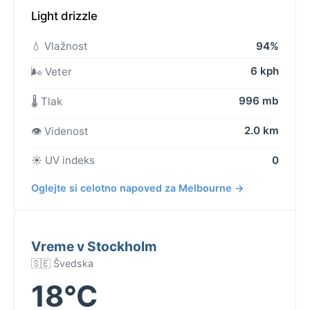
Light drizzle
💧 Vlažnost
94%
6 kph
🌬️ Veter
996 mb
🌡️ Tlak
2.0 km
👁️ Videnost
☀️ UV indeks
0
Oglejte si celotno napoved za Melbourne →
Vreme v Stockholm
🇸🇪 Švedska
18°C