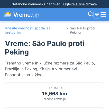
Natančne vremenske napovedi
.
Oglejte si vse države
.
☰
Vreme.
vip
🌐
Vnesite vrednosti spodaj za
>
São Paulo proti
pretvorbo
Peking
Vreme: São Paulo proti
Peking
Trenutno vreme in ključne razmere za São Paulo,
Brazilija in Peking, Kitajska v primerjavi.
Posodobljeno v živo.
RAZDALJA
15,668 km
zračna razdalja