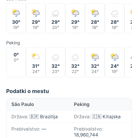
30°
29°
29°
29°
28°
28°
27
19°
19°
20°
19°
18°
18°
20°
Peking
0°
0°
31°
32°
32°
32°
24°
20
24°
23°
22°
24°
19°
19°
Podatki o mestu
São Paulo
Peking
Država:
🇧🇷 Brazilija
Država:
🇨🇳 Kitajska
Prebivalstvo:
—
Prebivalstvo:
18,960,744