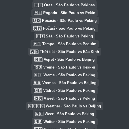
🇱🇹
Oras · São Paulo vs Pekinas
🇵🇱
Pogoda · São Paulo vs Pekin
🇸🇰
Počasie · São Paulo vs Peking
🇨🇿
Počasí · São Paulo vs Peking
🇫🇮
Sää · São Paulo vs Peking
🇵🇹
Tempo · São Paulo vs Pequim
🇻🇳
Thời tiết · São Paulo vs Bắc Kinh
🇩🇰
Vejret · São Paulo vs Beijing
🇷🇸
Vreme · São Paulo vs Пекинг
🇸🇮
Vreme · São Paulo vs Peking
🇷🇴
Vremea · São Paulo vs Beijing
🇸🇪
Vädret · São Paulo vs Peking
🇳🇴
Været · São Paulo vs Peking
🇬🇧🇺🇸
Weather · São Paulo vs Beijing
🇳🇱
Weer · São Paulo vs Peking
🇩🇪
Wetter · São Paulo vs Peking