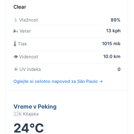
Clear
💧 Vlažnost
89%
13 kph
🌬️ Veter
1015 mb
🌡️ Tlak
10.0 km
👁️ Videnost
☀️ UV indeks
0
Oglejte si celotno napoved za São Paulo →
Vreme v Peking
🇨🇳 Kitajska
24°C