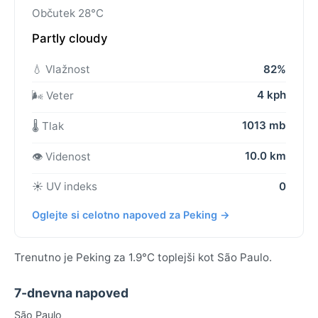
Občutek 28°C
Partly cloudy
💧 Vlažnost
82%
4 kph
🌬️ Veter
1013 mb
🌡️ Tlak
10.0 km
👁️ Videnost
☀️ UV indeks
0
Oglejte si celotno napoved za Peking →
Trenutno je Peking za 1.9°C toplejši kot São Paulo.
7-dnevna napoved
São Paulo