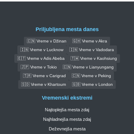
Priljubljena mesta danes
🇨🇳 Vreme v Džinan
🇬🇭 Vreme v Akra
🇮🇳 Vreme v Lucknow
🇮🇳 Vreme v Vadodara
🇪🇹 Vreme v Adis Abeba
🇹🇼 Vreme v Kaohsiung
🇯🇵 Vreme v Tokio
🇨🇳 Vreme v Lianyungang
🇹🇷 Vreme v Carigrad
🇨🇳 Vreme v Peking
🇸🇩 Vreme v Khartoum
🇬🇧 Vreme v London
Vremenski ekstremi
Najtoplejša mesta zdaj
Najhladnejša mesta zdaj
Deževnejša mesta