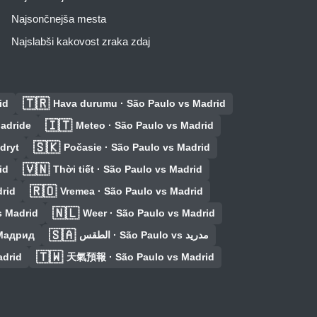
Najsončnejša mesta
Najslabši kakovost zraka zdaj
🇹🇷
id
Hava durumu · São Paulo vs Madrid
🇮🇹
Madride
Meteo · São Paulo vs Madrid
🇸🇰
dryt
Počasie · São Paulo vs Madrid
🇻🇳
id
Thời tiết · São Paulo vs Madrid
🇷🇴
drid
Vremea · São Paulo vs Madrid
🇳🇱
s Madrid
Weer · São Paulo vs Madrid
🇸🇦
 Мадрид
الطقس · São Paulo vs مدريد
🇹🇼
adrid
天氣預報 · São Paulo vs Madrid