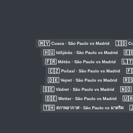
🇲🇾
🇮🇩
Cuaca · São Paulo vs Madrid
Cu
🇭🇺
🇪
Időjárás · São Paulo vs Madrid
🇫🇷
🇱🇹
Météo · São Paulo vs Madrid
🇨🇿
🇫
Počasí · São Paulo vs Madrid
🇩🇰
🇷
Vejret · São Paulo vs Madrid
🇸🇪
🇳🇴
Vädret · São Paulo vs Madrid
🇩🇪
🇺
Wetter · São Paulo vs Madrid
🇹🇭

สภาพอากาศ · São Paulo vs มาดริด