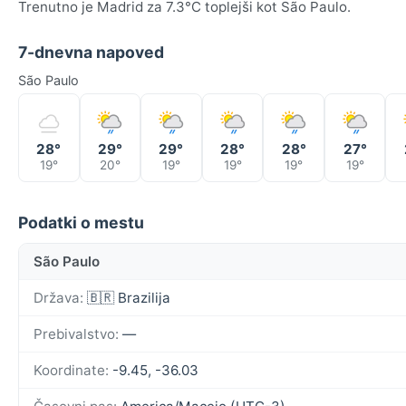
Trenutno je Madrid za 7.3°C toplejši kot São Paulo.
7-dnevna napoved
São Paulo
28°
29°
29°
28°
28°
27°
19°
20°
19°
19°
19°
19°
Podatki o mestu
São Paulo
Država:
🇧🇷 Brazilija
Prebivalstvo:
—
Koordinate:
-9.45, -36.03