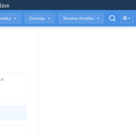
ržave
.
🌐
merika
Oceanija
Severna Amerika
▾
▼
▼
▼
KA