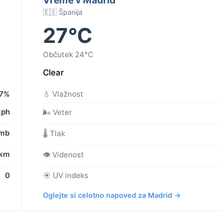
🇪🇸 Španija
27°C
Občutek 24°C
Clear
7%
💧 Vlažnost
kph
🌬️ Veter
 mb
🌡️ Tlak
 km
👁️ Videnost
0
☀️ UV indeks
Oglejte si celotno napoved za Madrid →