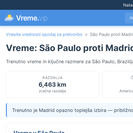
Nata
Vreme.
vip
A
Vnesite vrednosti spodaj za pretvorbo
>
São Paulo proti Madr
Vreme: São Paulo proti Madri
Trenutno vreme in ključne razmere za São Paulo, Brazilij
RAZDALJA
6,463 km
zračna razdalja
Americ
Trenutno je Madrid opazno toplejša izbira — približn
Vreme v São Paulo