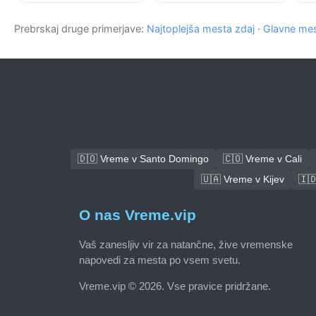
Prebrskaj druge primerjave:
Najtoplejša mesta zdaj
·
Glavne mes
🇩🇴 Vreme v Santo Domingo
🇨🇴 Vreme v Cali
🇺🇦 Vreme v Kijev
🇮
O nas Vreme.vip
Vaš zanesljiv vir za natančne, žive vremenske
napovedi za mesta po vsem svetu.
Vreme.vip © 2026. Vse pravice pridržane.