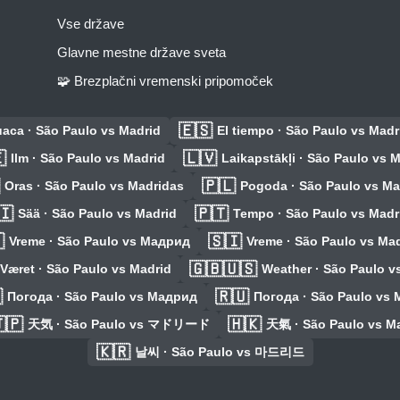
Vse države
Glavne mestne države sveta
🧩 Brezplačni vremenski pripomoček
🇪🇸
aca · São Paulo vs Madrid
El tiempo · São Paulo vs Madr

🇱🇻
Ilm · São Paulo vs Madrid
Laikapstākļi · São Paulo vs 
🇵🇱
Oras · São Paulo vs Madridas
Pogoda · São Paulo vs Ma
🇮
🇵🇹
Sää · São Paulo vs Madrid
Tempo · São Paulo vs Madr

🇸🇮
Vreme · São Paulo vs Мадрид
Vreme · São Paulo vs Ma
🇬🇧🇺🇸
Været · São Paulo vs Madrid
Weather · São Paulo v

🇷🇺
Погода · São Paulo vs Мадрид
Погода · São Paulo vs
🇵
🇭🇰
天気 · São Paulo vs マドリード
天氣 · São Paulo vs M
🇰🇷
날씨 · São Paulo vs 마드리드