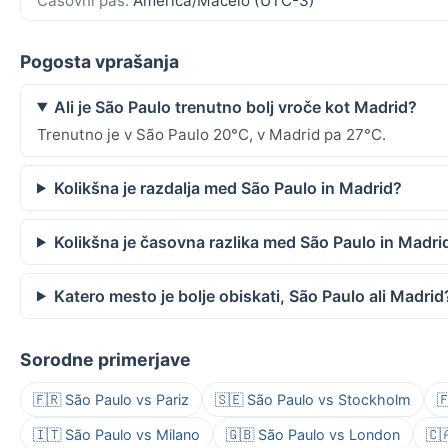
Časovni pas:
America/Maceio (UTC-3)
Pogosta vprašanja
Ali je São Paulo trenutno bolj vroče kot Madrid?
Trenutno je v São Paulo 20°C, v Madrid pa 27°C.
Kolikšna je razdalja med São Paulo in Madrid?
Kolikšna je časovna razlika med São Paulo in Madri
Katero mesto je bolje obiskati, São Paulo ali Madrid
Sorodne primerjave
🇫🇷 São Paulo vs Pariz
🇸🇪 São Paulo vs Stockholm

🇮🇹 São Paulo vs Milano
🇬🇧 São Paulo vs London
🇨