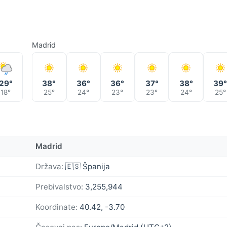
Madrid
29°
38°
36°
36°
37°
38°
39
18°
25°
24°
23°
23°
24°
25°
Madrid
Država:
🇪🇸 Španija
Prebivalstvo:
3,255,944
Koordinate:
40.42, -3.70