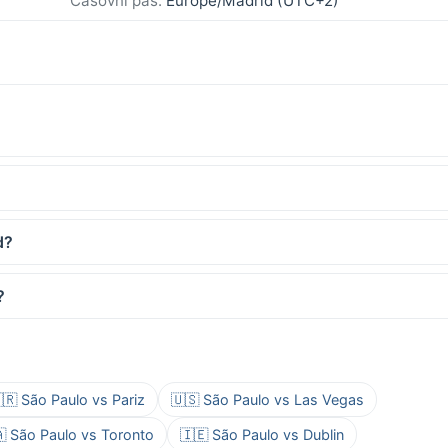
Časovni pas:
Europe/Madrid (UTC+2)
d?
?
🇷 São Paulo vs Pariz
🇺🇸 São Paulo vs Las Vegas
 São Paulo vs Toronto
🇮🇪 São Paulo vs Dublin