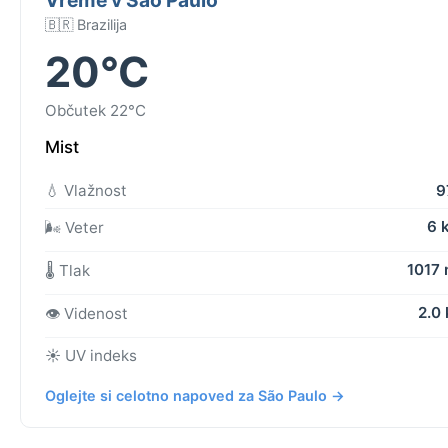
🇧🇷 Brazilija
20°C
Občutek 22°C
Mist
💧 Vlažnost
9
6 
🌬️ Veter
1017
🌡️ Tlak
2.0
👁️ Videnost
☀️ UV indeks
Oglejte si celotno napoved za São Paulo →