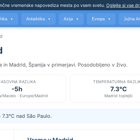
nčne vremenske napovedi
za mesta po vsem svetu
.
Oglejte si vse d
frika
Antarktika
Azija
Evropa
Južna A
▼
▼
▼
▼
id
d
a in Madrid, Španija v primerjavi. Posodobljeno v živo.
ČASOVNA RAZLIKA
TEMPERATURNA RAZLI
-5h
7.3°C
a/Maceio · Europe/Madrid
Madrid toplejši
o 7.3°C nad São Paulo.
Vreme v Madrid