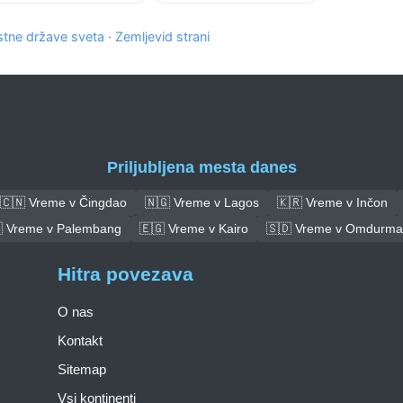
tne države sveta
·
Zemljevid strani
Priljubljena mesta danes
🇨🇳 Vreme v Čingdao
🇳🇬 Vreme v Lagos
🇰🇷 Vreme v Inčon
 Vreme v Palembang
🇪🇬 Vreme v Kairo
🇸🇩 Vreme v Omdurm
Hitra povezava
O nas
Kontakt
Sitemap
Vsi kontinenti