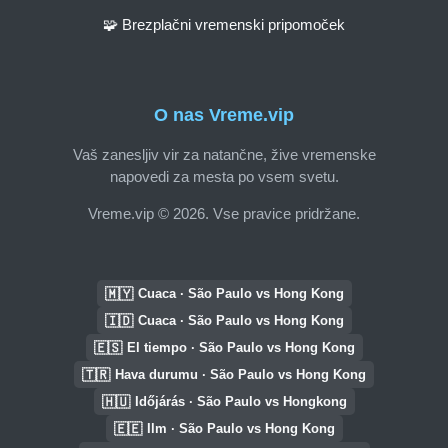
🧩 Brezplačni vremenski pripomoček
O nas Vreme.vip
Vaš zanesljiv vir za natančne, žive vremenske
napovedi za mesta po vsem svetu.
Vreme.vip © 2026. Vse pravice pridržane.
🇲🇾
Cuaca · São Paulo vs Hong Kong
🇮🇩
Cuaca · São Paulo vs Hong Kong
🇪🇸
El tiempo · São Paulo vs Hong Kong
🇹🇷
Hava durumu · São Paulo vs Hong Kong
🇭🇺
Időjárás · São Paulo vs Hongkong
🇪🇪
Ilm · São Paulo vs Hong Kong