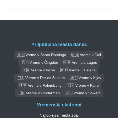
Priljubljena mesta danes
🇩🇴 Vreme v Santo Domingo
🇨🇴 Vreme v Cali
🇨🇳 Vreme v Čingdao
🇳🇬 Vreme v Lagos
🇰🇷 Vreme v Inčon
🇲🇽 Vreme v Tijuana
🇹🇿 Vreme v Dar es Salaam
🇺🇦 Vreme v Kijev
🇮🇩 Vreme v Palembang
🇪🇬 Vreme v Kairo
🇸🇩 Vreme v Omdurman
🇿🇦 Vreme v Soweto
Vremenski ekstremi
Najtoplejša mesta zdaj