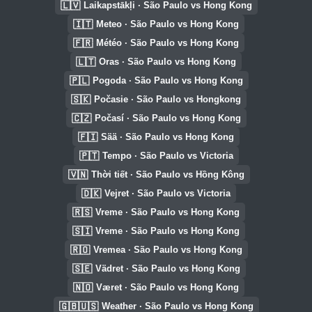
🇱🇻
Laikapstākļi · São Paulo vs Hong Kong
🇮🇹
Meteo · São Paulo vs Hong Kong
🇫🇷
Météo · São Paulo vs Hong Kong
🇱🇹
Oras · São Paulo vs Hong Kong
🇵🇱
Pogoda · São Paulo vs Hong Kong
🇸🇰
Počasie · São Paulo vs Hongkong
🇨🇿
Počasí · São Paulo vs Hong Kong
🇫🇮
Sää · São Paulo vs Hong Kong
🇵🇹
Tempo · São Paulo vs Victoria
🇻🇳
Thời tiết · São Paulo vs Hồng Kông
🇩🇰
Vejret · São Paulo vs Victoria
🇷🇸
Vreme · São Paulo vs Hong Kong
🇸🇮
Vreme · São Paulo vs Hong Kong
🇷🇴
Vremea · São Paulo vs Hong Kong
🇸🇪
Vädret · São Paulo vs Hong Kong
🇳🇴
Været · São Paulo vs Hong Kong
🇬🇧🇺🇸
Weather · São Paulo vs Hong Kong