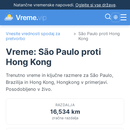
Natančne vremenske napovedi
.
Oglejte si vse države
.
☰
Vreme.
vip
🌐
Vnesite vrednosti spodaj za
>
São Paulo proti Hong
pretvorbo
Kong
Vreme: São Paulo proti
Hong Kong
Trenutno vreme in ključne razmere za São Paulo,
Brazilija in Hong Kong, Hongkong v primerjavi.
Posodobljeno v živo.
RAZDALJA
16,534 km
zračna razdalja