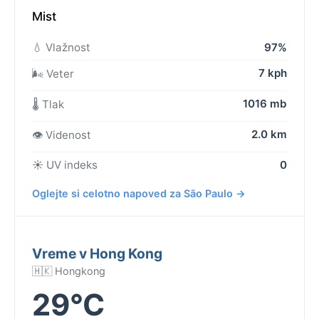
Mist
💧 Vlažnost
97%
7 kph
🌬️ Veter
1016 mb
🌡️ Tlak
2.0 km
👁️ Videnost
☀️ UV indeks
0
Oglejte si celotno napoved za São Paulo →
Vreme v Hong Kong
🇭🇰 Hongkong
29°C