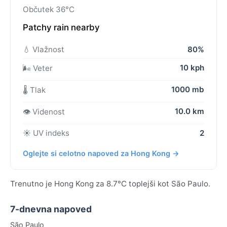
Občutek 36°C
Patchy rain nearby
💧 Vlažnost
80%
10 kph
🌬️ Veter
1000 mb
🌡️ Tlak
10.0 km
👁️ Videnost
☀️ UV indeks
2
Oglejte si celotno napoved za Hong Kong →
Trenutno je Hong Kong za 8.7°C toplejši kot São Paulo.
7-dnevna napoved
São Paulo