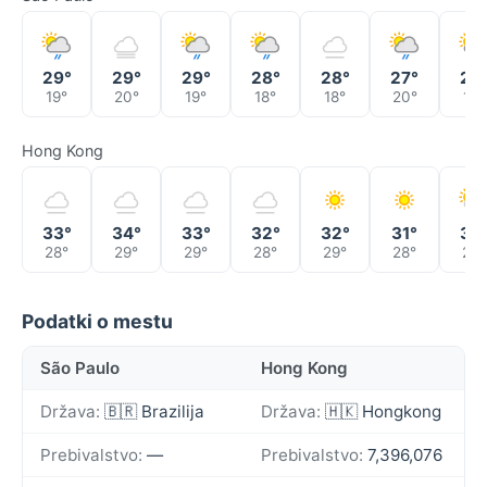
29°
29°
29°
28°
28°
27°
29
19°
20°
19°
18°
18°
20°
19°
Hong Kong
33°
34°
33°
32°
32°
31°
30
28°
29°
29°
28°
29°
28°
28°
Podatki o mestu
São Paulo
Hong Kong
Država:
🇧🇷 Brazilija
Država:
🇭🇰 Hongkong
Prebivalstvo:
—
Prebivalstvo:
7,396,076