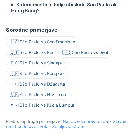
Katero mesto je bolje obiskati, São Paulo ali
Hong Kong?
Sorodne primerjave
🇺🇸 São Paulo vs San Francisco
🇮🇹 São Paulo vs Rim
🇰🇷 São Paulo vs Seul
🇸🇬 São Paulo vs Singapur
🇹🇭 São Paulo vs Bangkok
🇮🇩 São Paulo vs Džakarta
🇻🇳 São Paulo vs Hošiminh
🇲🇾 São Paulo vs Kuala Lumpur
Prebrskaj druge primerjave:
Najtoplejša mesta zdaj
·
Glavne
mestne države sveta
·
Zemljevid strani