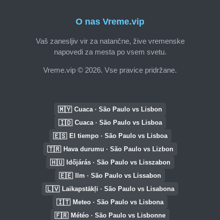
O nas Vreme.vip
Vaš zanesljiv vir za natančne, žive vremenske
napovedi za mesta po vsem svetu.
Vreme.vip © 2026. Vse pravice pridržane.
🇲🇾
Cuaca · São Paulo vs Lisbon
🇮🇩
Cuaca · São Paulo vs Lisboa
🇪🇸
El tiempo · São Paulo vs Lisboa
🇹🇷
Hava durumu · São Paulo vs Lizbon
🇭🇺
Időjárás · São Paulo vs Lisszabon
🇪🇪
Ilm · São Paulo vs Lissabon
🇱🇻
Laikapstākļi · São Paulo vs Lisabona
🇮🇹
Meteo · São Paulo vs Lisbona
🇫🇷
Météo · São Paulo vs Lisbonne