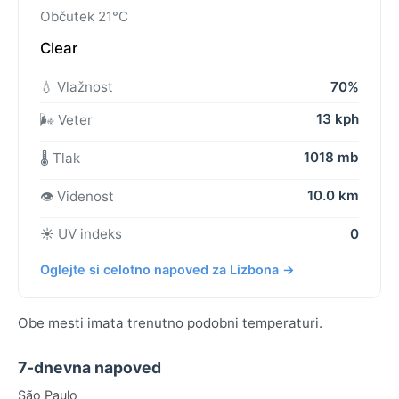
Občutek 21°C
Clear
💧 Vlažnost
70%
13 kph
🌬️ Veter
1018 mb
🌡️ Tlak
10.0 km
👁️ Videnost
☀️ UV indeks
0
Oglejte si celotno napoved za Lizbona →
Obe mesti imata trenutno podobni temperaturi.
7-dnevna napoved
São Paulo