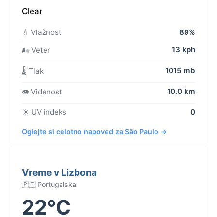
Clear
💧 Vlažnost
89%
13 kph
🌬️ Veter
1015 mb
🌡️ Tlak
10.0 km
👁️ Videnost
☀️ UV indeks
0
Oglejte si celotno napoved za São Paulo →
Vreme v Lizbona
🇵🇹 Portugalska
22°C