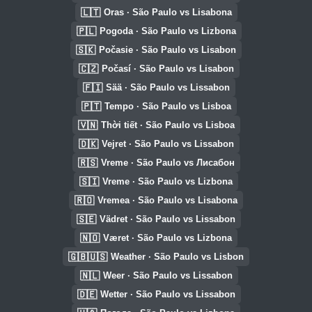
🇱🇹
Oras · São Paulo vs Lisabona
🇵🇱
Pogoda · São Paulo vs Lizbona
🇸🇰
Počasie · São Paulo vs Lisabon
🇨🇿
Počasí · São Paulo vs Lisabon
🇫🇮
Sää · São Paulo vs Lissabon
🇵🇹
Tempo · São Paulo vs Lisboa
🇻🇳
Thời tiết · São Paulo vs Lisboa
🇩🇰
Vejret · São Paulo vs Lissabon
🇷🇸
Vreme · São Paulo vs Лисабон
🇸🇮
Vreme · São Paulo vs Lizbona
🇷🇴
Vremea · São Paulo vs Lisabona
🇸🇪
Vädret · São Paulo vs Lissabon
🇳🇴
Været · São Paulo vs Lizbona
🇬🇧🇺🇸
Weather · São Paulo vs Lisbon
🇳🇱
Weer · São Paulo vs Lissabon
🇩🇪
Wetter · São Paulo vs Lissabon