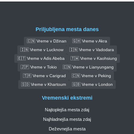
Priljubljena mesta danes
🇨🇳 Vreme v Džinan
🇬🇭 Vreme v Akra
🇮🇳 Vreme v Lucknow
🇮🇳 Vreme v Vadodara
🇪🇹 Vreme v Adis Abeba
🇹🇼 Vreme v Kaohsiung
🇯🇵 Vreme v Tokio
🇨🇳 Vreme v Lianyungang
🇹🇷 Vreme v Carigrad
🇨🇳 Vreme v Peking
🇸🇩 Vreme v Khartoum
🇬🇧 Vreme v London
Vremenski ekstremi
Najtoplejša mesta zdaj
Najhladnejša mesta zdaj
Deževnejša mesta