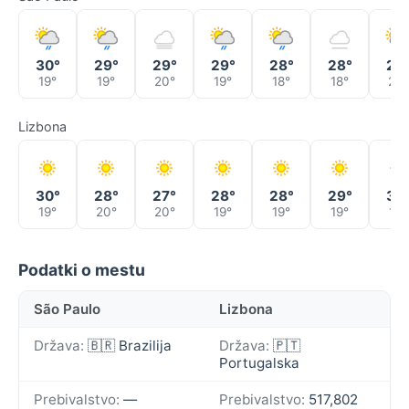
30°
29°
29°
29°
28°
28°
27
19°
19°
20°
19°
18°
18°
20°
Lizbona
30°
28°
27°
28°
28°
29°
30
19°
20°
20°
19°
19°
19°
19°
Podatki o mestu
São Paulo
Lizbona
Država:
🇧🇷 Brazilija
Država:
🇵🇹
Portugalska
Prebivalstvo:
—
Prebivalstvo:
517,802