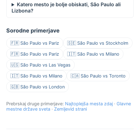
Katero mesto je bolje obiskati, São Paulo ali
Lizbona?
Sorodne primerjave
🇫🇷 São Paulo vs Pariz
🇸🇪 São Paulo vs Stockholm
🇫🇷 São Paulo vs Pariz
🇮🇹 São Paulo vs Milano
🇺🇸 São Paulo vs Las Vegas
🇮🇹 São Paulo vs Milano
🇨🇦 São Paulo vs Toronto
🇬🇧 São Paulo vs London
Prebrskaj druge primerjave:
Najtoplejša mesta zdaj
·
Glavne
mestne države sveta
·
Zemljevid strani