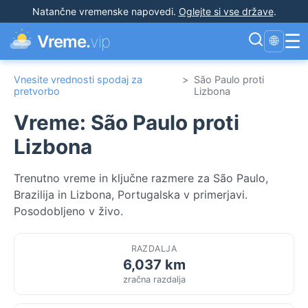
Natančne vremenske napovedi
.
Oglejte si vse države
.
☰
Vreme.
vip
🌐
Vnesite vrednosti spodaj za
>
São Paulo proti
pretvorbo
Lizbona
Vreme: São Paulo proti
Lizbona
Trenutno vreme in ključne razmere za São Paulo,
Brazilija in Lizbona, Portugalska v primerjavi.
Posodobljeno v živo.
RAZDALJA
6,037 km
zračna razdalja