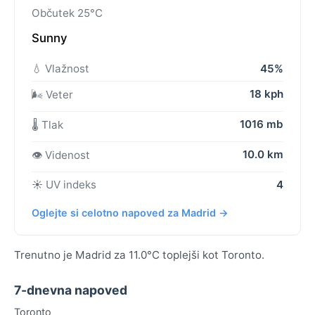
Občutek 25°C
Sunny
💧 Vlažnost
45%
18 kph
🌬️ Veter
1016 mb
🌡️ Tlak
10.0 km
👁️ Videnost
☀️ UV indeks
4
Oglejte si celotno napoved za Madrid →
Trenutno je Madrid za 11.0°C toplejši kot Toronto.
7-dnevna napoved
Toronto