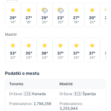
29°
27°
29°
23°
27°
30°
26
14°
18°
20°
20°
19°
20°
20°
Madrid
33°
35°
36°
37°
37°
37°
37
22°
23°
24°
23°
24°
24°
25°
Podatki o mestu
Toronto
Madrid
Država:
🇨🇦 Kanada
Država:
🇪🇸 Španija
Prebivalstvo:
2,794,356
Prebivalstvo:
3,255,944