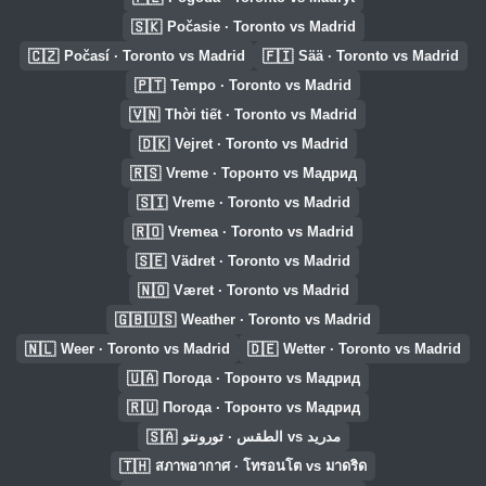
🇸🇰
Počasie · Toronto vs Madrid
🇨🇿
🇫🇮
Počasí · Toronto vs Madrid
Sää · Toronto vs Madrid
🇵🇹
Tempo · Toronto vs Madrid
🇻🇳
Thời tiết · Toronto vs Madrid
🇩🇰
Vejret · Toronto vs Madrid
🇷🇸
Vreme · Торонто vs Мадрид
🇸🇮
Vreme · Toronto vs Madrid
🇷🇴
Vremea · Toronto vs Madrid
🇸🇪
Vädret · Toronto vs Madrid
🇳🇴
Været · Toronto vs Madrid
🇬🇧🇺🇸
Weather · Toronto vs Madrid
🇳🇱
🇩🇪
Weer · Toronto vs Madrid
Wetter · Toronto vs Madrid
🇺🇦
Погода · Торонто vs Мадрид
🇷🇺
Погода · Торонто vs Мадрид
🇸🇦
الطقس · تورونتو vs مدريد
🇹🇭
สภาพอากาศ · โทรอนโต vs มาดริด