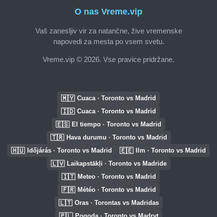
O nas Vreme.vip
Vaš zanesljiv vir za natančne, žive vremenske
napovedi za mesta po vsem svetu.
Vreme.vip © 2026. Vse pravice pridržane.
🇲🇾
Cuaca · Toronto vs Madrid
🇮🇩
Cuaca · Toronto vs Madrid
🇪🇸
El tiempo · Toronto vs Madrid
🇹🇷
Hava durumu · Toronto vs Madrid
🇭🇺
🇪🇪
Időjárás · Toronto vs Madrid
Ilm · Toronto vs Madrid
🇱🇻
Laikapstākļi · Toronto vs Madride
🇮🇹
Meteo · Toronto vs Madrid
🇫🇷
Météo · Toronto vs Madrid
🇱🇹
Oras · Torontas vs Madridas
🇵🇱
Pogoda · Toronto vs Madryt