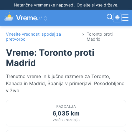
Natančne vremenske napovedi
.
Oglejte si vse države
.
☰
Vreme.
vip
🌐
Vnesite vrednosti spodaj za
>
Toronto proti
pretvorbo
Madrid
Vreme: Toronto proti
Madrid
Trenutno vreme in ključne razmere za Toronto,
Kanada in Madrid, Španija v primerjavi. Posodobljeno
v živo.
RAZDALJA
6,035 km
zračna razdalja