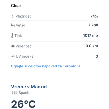
Clear
💧 Vlažnost
74%
7 kph
🌬️ Veter
1017 mb
🌡️ Tlak
10.0 km
👁️ Videnost
☀️ UV indeks
0
Oglejte si celotno napoved za Toronto →
Vreme v Madrid
🇪🇸 Španija
26°C