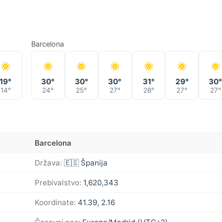
Barcelona
19°
30°
30°
30°
31°
29°
30
14°
24°
25°
27°
28°
27°
27°
Barcelona
Država:
🇪🇸 Španija
Prebivalstvo:
1,620,343
Koordinate:
41.39, 2.16