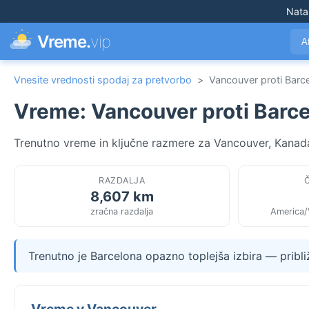
Nata
Vreme.
vip
A
Vnesite vrednosti spodaj za pretvorbo
>
Vancouver proti Barc
Vreme: Vancouver proti Barc
Trenutno vreme in ključne razmere za Vancouver, Kanada 
RAZDALJA
8,607 km
zračna razdalja
America/
Trenutno je Barcelona opazno toplejša izbira — pribl
Vreme v Vancouver