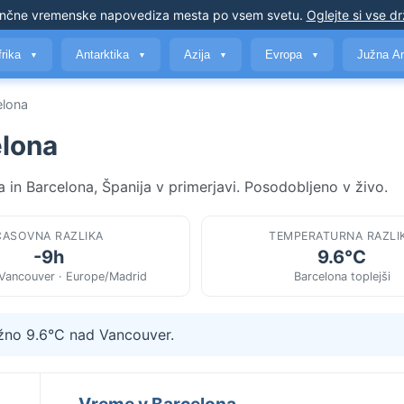
nčne vremenske napovedi
za mesta po vsem svetu
.
Oglejte si vse d
frika
Antarktika
Azija
Evropa
Južna A
▼
▼
▼
▼
elona
elona
in Barcelona, Španija v primerjavi. Posodobljeno v živo.
ČASOVNA RAZLIKA
TEMPERATURNA RAZLI
-9h
9.6°C
Vancouver · Europe/Madrid
Barcelona toplejši
ižno 9.6°C nad Vancouver.
Vreme v Barcelona