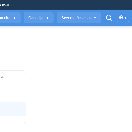
ržave
.
🌐
merika
Oceanija
Severna Amerika
▾
▼
▼
▼
KA