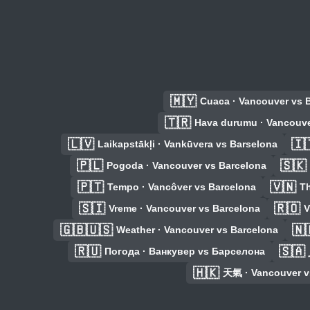
🇲🇾
Cuaca · Vancouver vs 
🇹🇷
Hava durumu · Vancouve
🇱🇻
🇮
Laikapstākļi · Vankūvera vs Barselona
🇵🇱
🇸🇰
Pogoda · Vancouver vs Barcelona
🇵🇹
🇻🇳
Tempo · Vancôver vs Barcelona
Th
🇸🇮
🇷🇴
Vreme · Vancouver vs Barcelona
V
🇬🇧🇺🇸
🇳
Weather · Vancouver vs Barcelona
🇷🇺
🇸🇦
Погода · Ванкувер vs Барселона
🇭🇰
天氣 · Vancouver v