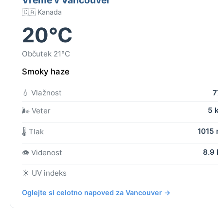
🇨🇦 Kanada
20°C
Občutek 21°C
Smoky haze
💧 Vlažnost
7
5 
🌬️ Veter
1015
🌡️ Tlak
8.9
👁️ Videnost
☀️ UV indeks
Oglejte si celotno napoved za Vancouver →