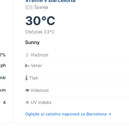
🇪🇸 Španija
30°C
Občutek 33°C
Sunny
7%
💧 Vlažnost
kph
🌬️ Veter
 mb
🌡️ Tlak
 km
👁️ Videnost
4
☀️ UV indeks
Oglejte si celotno napoved za Barcelona →