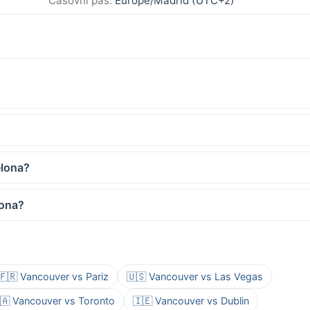
Časovni pas:
Europe/Madrid (UTC+2)
elona?
lona?
🇫🇷 Vancouver vs Pariz
🇺🇸 Vancouver vs Las Vegas
🇦 Vancouver vs Toronto
🇮🇪 Vancouver vs Dublin