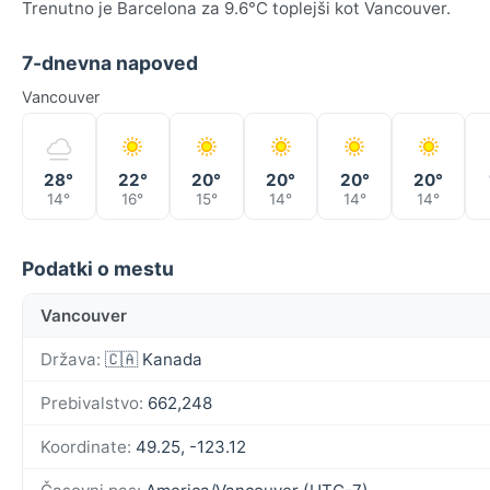
Trenutno je Barcelona za 9.6°C toplejši kot Vancouver.
7-dnevna napoved
Vancouver
28°
22°
20°
20°
20°
20°
14°
16°
15°
14°
14°
14°
Podatki o mestu
Vancouver
Država:
🇨🇦 Kanada
Prebivalstvo:
662,248
Koordinate:
49.25, -123.12