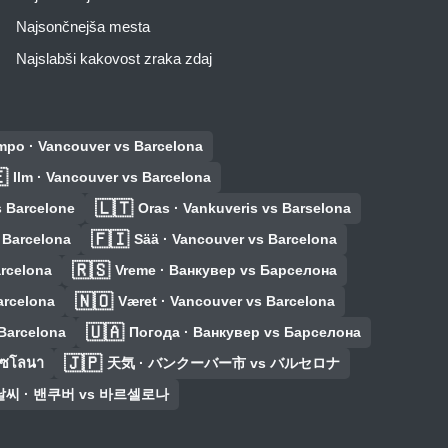
Najsončnejša mesta
Najslabši kakovost zraka zdaj
empo · Vancouver vs Barcelona

Ilm · Vancouver vs Barcelona
🇱🇹
s Barcelone
Oras · Vankuveris vs Barselona
🇫🇮
 Barcelona
Sää · Vancouver vs Barcelona
🇷🇸
arcelona
Vreme · Ванкувер vs Барселона
🇳🇴
arcelona
Været · Vancouver vs Barcelona
🇺🇦
 Barcelona
Погода · Ванкувер vs Барселона
🇯🇵
์เซโลนา
天気 · バンクーバー市 vs バルセロナ
날씨 · 밴쿠버 vs 바르셀로나