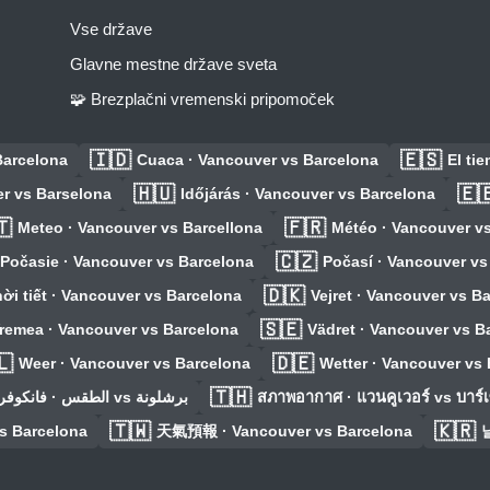
Vse države
Glavne mestne države sveta
🧩 Brezplačni vremenski pripomoček
🇮🇩
🇪🇸
Barcelona
Cuaca · Vancouver vs Barcelona
El ti
🇭🇺
🇪
r vs Barselona
Időjárás · Vancouver vs Barcelona
🇹
🇫🇷
Meteo · Vancouver vs Barcellona
Météo · Vancouver v
🇨🇿
Počasie · Vancouver vs Barcelona
Počasí · Vancouver vs
🇩🇰
ời tiết · Vancouver vs Barcelona
Vejret · Vancouver vs B
🇸🇪
remea · Vancouver vs Barcelona
Vädret · Vancouver vs B
🇱
🇩🇪
Weer · Vancouver vs Barcelona
Wetter · Vancouver vs
🇹🇭
الطقس · فانكوفر vs برشلونة
สภาพอากาศ · แวนคูเวอร์ vs บาร
🇹🇼
🇰🇷
s Barcelona
天氣預報 · Vancouver vs Barcelona