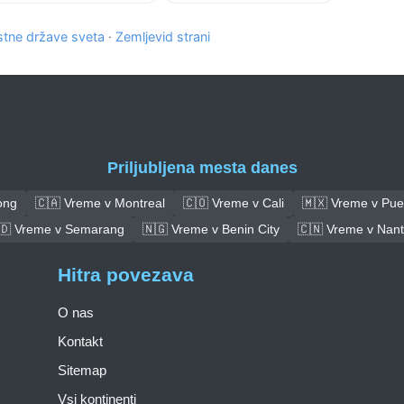
tne države sveta
·
Zemljevid strani
Priljubljena mesta danes
ong
🇨🇦 Vreme v Montreal
🇨🇴 Vreme v Cali
🇲🇽 Vreme v Pue
🇩 Vreme v Semarang
🇳🇬 Vreme v Benin City
🇨🇳 Vreme v Nan
Hitra povezava
O nas
Kontakt
Sitemap
Vsi kontinenti