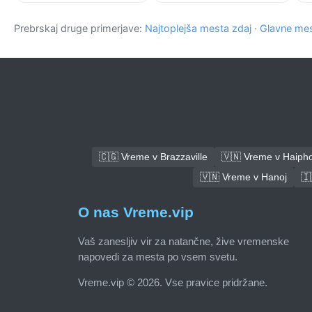
Prebrskaj druge primerjave:
Najtoplejša mesta zdaj
·
Glavne mes
🇨🇬 Vreme v Brazzaville
🇻🇳 Vreme v Haiph
🇻🇳 Vreme v Hanoj
🇮
O nas Vreme.vip
Vaš zanesljiv vir za natančne, žive vremenske
napovedi za mesta po vsem svetu.
Vreme.vip © 2026. Vse pravice pridržane.