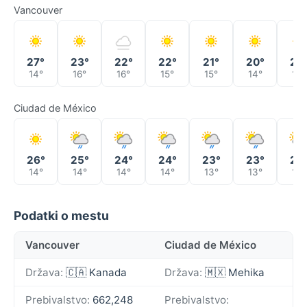
Vancouver
27°
23°
22°
22°
21°
20°
20
14°
16°
16°
15°
15°
14°
15°
Ciudad de México
26°
25°
24°
24°
23°
23°
23
14°
14°
14°
14°
13°
13°
13°
Podatki o mestu
Vancouver
Ciudad de México
Država:
🇨🇦 Kanada
Država:
🇲🇽 Mehika
Prebivalstvo:
662,248
Prebivalstvo: