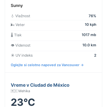
Sunny
💧 Vlažnost
76%
10 kph
🌬️ Veter
1017 mb
🌡️ Tlak
10.0 km
👁️ Videnost
☀️ UV indeks
2
Oglejte si celotno napoved za Vancouver →
Vreme v Ciudad de México
🇲🇽 Mehika
23°C