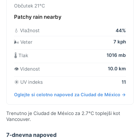
Občutek 21°C
Patchy rain nearby
💧 Vlažnost
44%
7 kph
🌬️ Veter
1016 mb
🌡️ Tlak
10.0 km
👁️ Videnost
☀️ UV indeks
11
Oglejte si celotno napoved za Ciudad de México →
Trenutno je Ciudad de México za 2.7°C toplejši kot
Vancouver.
7-dnevna napoved