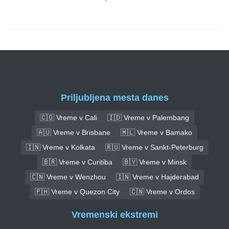
Priljubljena mesta danes
🇨🇴 Vreme v Cali
🇮🇩 Vreme v Palembang
🇦🇺 Vreme v Brisbane
🇲🇱 Vreme v Bamako
🇮🇳 Vreme v Kolkata
🇷🇺 Vreme v Sankt-Peterburg
🇧🇷 Vreme v Curitiba
🇧🇾 Vreme v Minsk
🇨🇳 Vreme v Wenzhou
🇮🇳 Vreme v Hajderabad
🇵🇭 Vreme v Quezon City
🇨🇳 Vreme v Ordos
Vremenski ekstremi