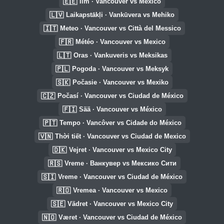
🇪🇪
Ilm · Vancouver vs México
🇱🇻
Laikapstākļi · Vankūvera vs Mehiko
🇮🇹
Meteo · Vancouver vs Città del Messico
🇫🇷
Météo · Vancouver vs Mexico
🇱🇹
Oras · Vankuveris vs Meksikas
🇵🇱
Pogoda · Vancouver vs Meksyk
🇸🇰
Počasie · Vancouver vs Mexiko
🇨🇿
Počasí · Vancouver vs Ciudad de México
🇫🇮
Sää · Vancouver vs México
🇵🇹
Tempo · Vancôver vs Cidade do México
🇻🇳
Thời tiết · Vancouver vs Ciudad de Mexico
🇩🇰
Vejret · Vancouver vs Mexico City
🇷🇸
Vreme · Ванкувер vs Мексико Сити
🇸🇮
Vreme · Vancouver vs Ciudad de México
🇷🇴
Vremea · Vancouver vs Mexico
🇸🇪
Vädret · Vancouver vs Mexico City
🇳🇴
Været · Vancouver vs Ciudad de México