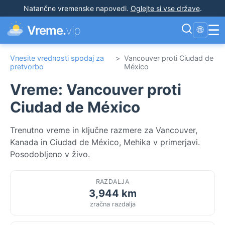
Natančne vremenske napovedi
.
Oglejte si vse države
.
☰
Vreme.
vip
🌐
Vnesite vrednosti spodaj za
>
Vancouver proti Ciudad de
pretvorbo
México
Vreme: Vancouver proti
Ciudad de México
Trenutno vreme in ključne razmere za Vancouver,
Kanada in Ciudad de México, Mehika v primerjavi.
Posodobljeno v živo.
RAZDALJA
3,944 km
zračna razdalja