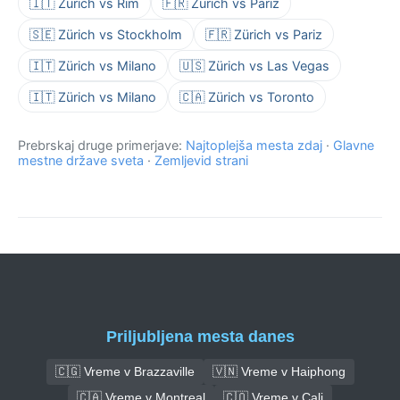
🇮🇹 Zürich vs Rim
🇫🇷 Zürich vs Pariz
🇸🇪 Zürich vs Stockholm
🇫🇷 Zürich vs Pariz
🇮🇹 Zürich vs Milano
🇺🇸 Zürich vs Las Vegas
🇮🇹 Zürich vs Milano
🇨🇦 Zürich vs Toronto
Prebrskaj druge primerjave:
Najtoplejša mesta zdaj
·
Glavne
mestne države sveta
·
Zemljevid strani
Priljubljena mesta danes
🇨🇬 Vreme v Brazzaville
🇻🇳 Vreme v Haiphong
🇨🇦 Vreme v Montreal
🇨🇴 Vreme v Cali