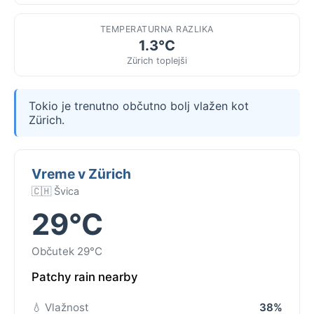
TEMPERATURNA RAZLIKA
1.3°C
Zürich toplejši
Tokio je trenutno občutno bolj vlažen kot
Zürich.
Vreme v Zürich
🇨🇭 Švica
29°C
Občutek 29°C
Patchy rain nearby
💧 Vlažnost
38%