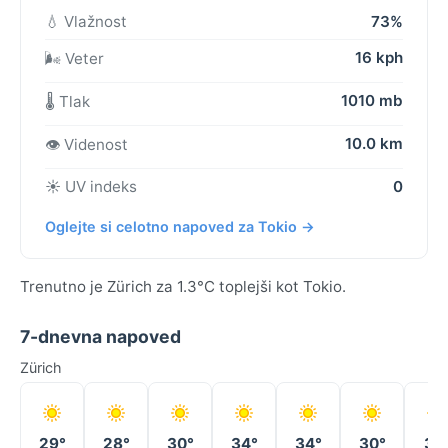
💧 Vlažnost
73%
16 kph
🌬️ Veter
1010 mb
🌡️ Tlak
10.0 km
👁️ Videnost
☀️ UV indeks
0
Oglejte si celotno napoved za Tokio →
Trenutno je Zürich za 1.3°C toplejši kot Tokio.
7-dnevna napoved
Zürich
29°
28°
30°
34°
34°
30°
31°