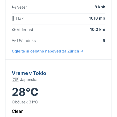
8 kph
🌬️ Veter
1018 mb
🌡️ Tlak
10.0 km
👁️ Videnost
☀️ UV indeks
5
Oglejte si celotno napoved za Zürich →
Vreme v Tokio
🇯🇵 Japonska
28°C
Občutek 31°C
Clear