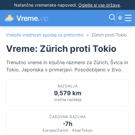
Natančne vremenske napovedi
.
Oglejte si vse države
.
☰
Vreme.
vip
🌐
Vnesite vrednosti spodaj za pretvorbo
>
Zürich proti Tokio
Vreme: Zürich proti Tokio
Trenutno vreme in ključne razmere za Zürich, Švica in
Tokio, Japonska v primerjavi. Posodobljeno v živo.
RAZDALJA
9,579 km
zračna razdalja
ČASOVNA RAZLIKA
-7h
Europe/Zurich · Asia/Tokyo