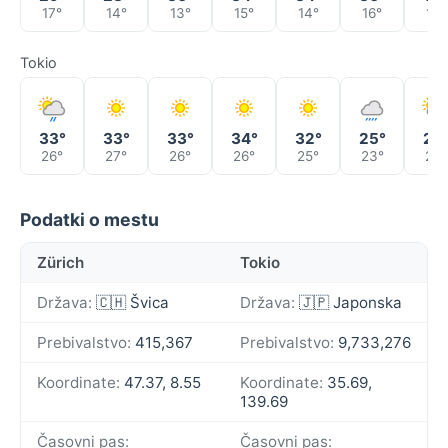
17°
14°
13°
15°
14°
16°
16°
Tokio
33°
33°
33°
34°
32°
25°
24
26°
27°
26°
26°
25°
23°
23°
Podatki o mestu
Zürich
Tokio
Država:
🇨🇭 Švica
Država:
🇯🇵 Japonska
Prebivalstvo:
415,367
Prebivalstvo:
9,733,276
Koordinate:
47.37, 8.55
Koordinate:
35.69,
139.69
Časovni pas:
Časovni pas: