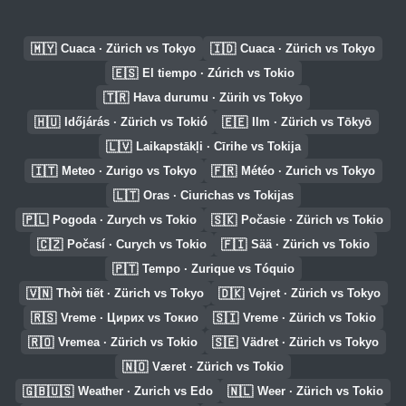
🇲🇾
🇮🇩
Cuaca · Zürich vs Tokyo
Cuaca · Zürich vs Tokyo
🇪🇸
El tiempo · Zúrich vs Tokio
🇹🇷
Hava durumu · Zürih vs Tokyo
🇭🇺
🇪🇪
Időjárás · Zürich vs Tokió
Ilm · Zürich vs Tōkyō
🇱🇻
Laikapstākļi · Cīrihe vs Tokija
🇮🇹
🇫🇷
Meteo · Zurigo vs Tokyo
Météo · Zurich vs Tokyo
🇱🇹
Oras · Ciurichas vs Tokijas
🇵🇱
🇸🇰
Pogoda · Zurych vs Tokio
Počasie · Zürich vs Tokio
🇨🇿
🇫🇮
Počasí · Curych vs Tokio
Sää · Zürich vs Tokio
🇵🇹
Tempo · Zurique vs Tóquio
🇻🇳
🇩🇰
Thời tiết · Zürich vs Tokyo
Vejret · Zürich vs Tokyo
🇷🇸
🇸🇮
Vreme · Цирих vs Токио
Vreme · Zürich vs Tokio
🇷🇴
🇸🇪
Vremea · Zürich vs Tokio
Vädret · Zürich vs Tokyo
🇳🇴
Været · Zürich vs Tokio
🇬🇧🇺🇸
🇳🇱
Weather · Zurich vs Edo
Weer · Zürich vs Tokio