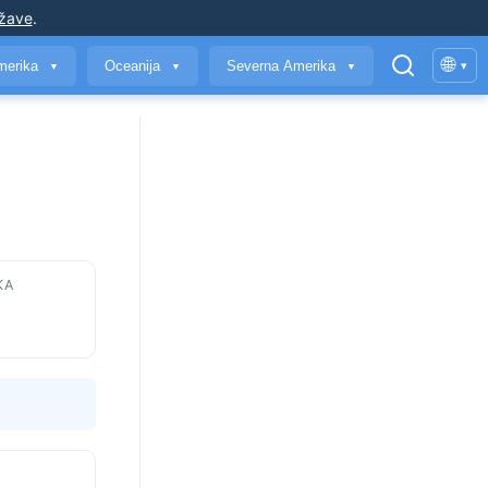
ržave
.
🌐
merika
Oceanija
Severna Amerika
▾
▼
▼
▼
KA