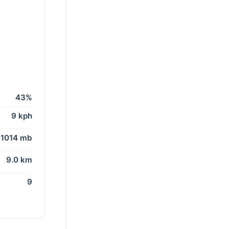
43%
9 kph
1014 mb
9.0 km
9