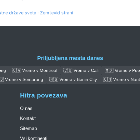
tne države sveta
·
Zemljevid strani
Priljubljena mesta danes
ong
🇨🇦 Vreme v Montreal
🇨🇴 Vreme v Cali
🇲🇽 Vreme v Pue
🇩 Vreme v Semarang
🇳🇬 Vreme v Benin City
🇨🇳 Vreme v Nan
Hitra povezava
O nas
Kontakt
Sitemap
Vsi kontinenti