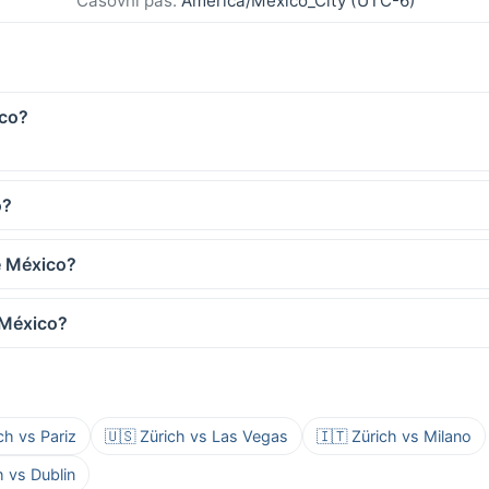
Časovni pas:
America/Mexico_City (UTC-6)
ico?
o?
e México?
e México?
ch vs Pariz
🇺🇸 Zürich vs Las Vegas
🇮🇹 Zürich vs Milano
h vs Dublin