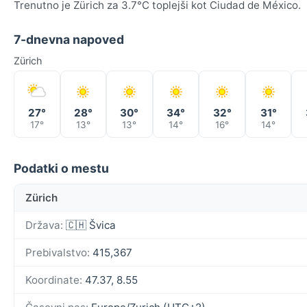
Trenutno je Zürich za 3.7°C toplejši kot Ciudad de México.
7-dnevna napoved
Zürich
27°
28°
30°
34°
32°
31°
17°
13°
13°
14°
16°
14°
Podatki o mestu
Zürich
Država:
🇨🇭 Švica
Prebivalstvo:
415,367
Koordinate:
47.37, 8.55