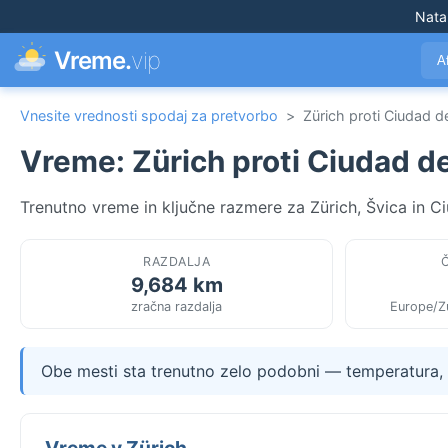
Nata
Vreme.
vip
A
Vnesite vrednosti spodaj za pretvorbo
>
Zürich proti Ciudad 
Vreme: Zürich proti Ciudad d
Trenutno vreme in ključne razmere za Zürich, Švica in C
RAZDALJA
9,684 km
zračna razdalja
Europe/Zu
Obe mesti sta trenutno zelo podobni — temperatura, v
Vreme v Zürich