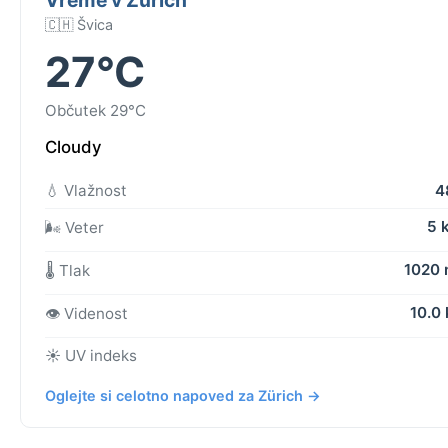
🇨🇭 Švica
27°C
Občutek 29°C
Cloudy
💧 Vlažnost
4
5 
🌬️ Veter
1020
🌡️ Tlak
10.0
👁️ Videnost
☀️ UV indeks
Oglejte si celotno napoved za Zürich →