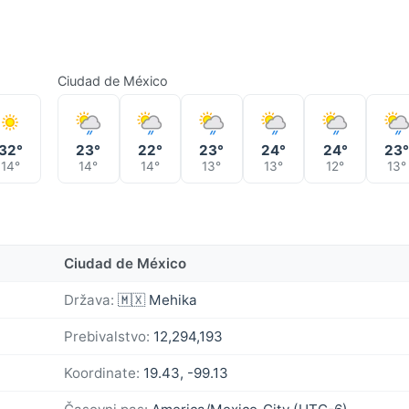
Ciudad de México
32°
23°
22°
23°
24°
24°
23
14°
14°
14°
13°
13°
12°
13°
Ciudad de México
Država:
🇲🇽 Mehika
Prebivalstvo:
12,294,193
Koordinate:
19.43, -99.13