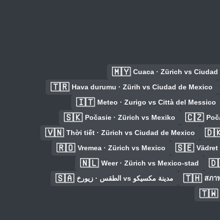
🇲🇾
Cuaca · Zürich vs Ciudad
🇹🇷
Hava durumu · Zürih vs Ciudad de Mexico
🇮🇹
Meteo · Zurigo vs Città del Messico
🇸🇰
🇨🇿
Počasie · Zürich vs Mexiko
Poč
🇻🇳
🇩
Thời tiết · Zürich vs Ciudad de Mexico
🇷🇴
🇸🇪
Vremea · Zürich vs Mexico
Vädret 
🇳🇱
🇩
Weer · Zürich vs Mexico-stad
🇸🇦
🇹🇭
الطقس · زيورخ vs مدينة مكسيكو
สภาพอ
🇹🇼