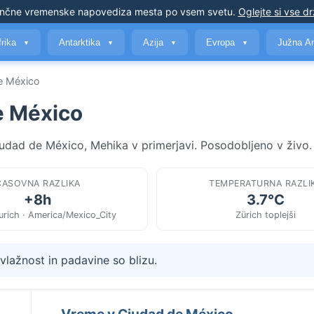
nčne vremenske napovedi
za mesta po vsem svetu
.
Oglejte si vse d
frika
Antarktika
Azija
Evropa
Južna A
▼
▼
▼
▼
de México
e México
iudad de México, Mehika v primerjavi. Posodobljeno v živo.
ČASOVNA RAZLIKA
TEMPERATURNA RAZLI
+8h
3.7°C
rich · America/Mexico_City
Zürich toplejši
lažnost in padavine so blizu.
Vreme v Ciudad de México