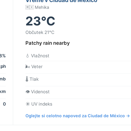
🇲🇽 Mehika
23°C
Občutek 21°C
Patchy rain nearby
8%
💧 Vlažnost
kph
🌬️ Veter
 mb
🌡️ Tlak
 km
👁️ Videnost
0
☀️ UV indeks
Oglejte si celotno napoved za Ciudad de México →