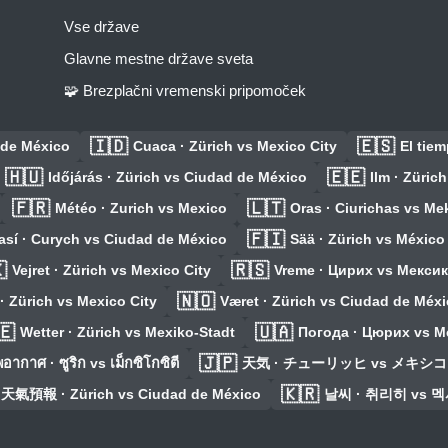
Vse države
Glavne mestne države sveta
🧩 Brezplačni vremenski pripomoček
🇮🇩
🇪🇸
 de México
Cuaca · Zürich vs Mexico City
El tie
🇭🇺
🇪🇪
Időjárás · Zürich vs Ciudad de México
Ilm · Züric
🇫🇷
🇱🇹
Météo · Zurich vs Mexico
Oras · Ciurichas vs Me
🇫🇮
así · Curych vs Ciudad de México
Sää · Zürich vs México

🇷🇸
Vejret · Zürich vs Mexico City
Vreme · Цирих vs Мекси
🇳🇴
· Zürich vs Mexico City
Været · Zürich vs Ciudad de Méx
🇪
🇺🇦
Wetter · Zürich vs Mexiko-Stadt
Погода · Цюрих vs М
🇯🇵
ากาศ · ซูริก vs เม็กซิโกซิตี
天気 · チューリッヒ vs メキシ
🇰🇷
天氣預報 · Zürich vs Ciudad de México
날씨 · 취리히 vs 