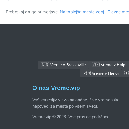
Prebrskaj druge primerjave:
Najtoplejša mesta zdaj
·
Glavne mes
🇨🇬 Vreme v Brazzaville
🇻🇳 Vreme v Haiph
🇻🇳 Vreme v Hanoj
🇮
O nas Vreme.vip
Vaš zanesljiv vir za natančne, žive vremenske
napovedi za mesta po vsem svetu.
Vreme.vip © 2026. Vse pravice pridržane.