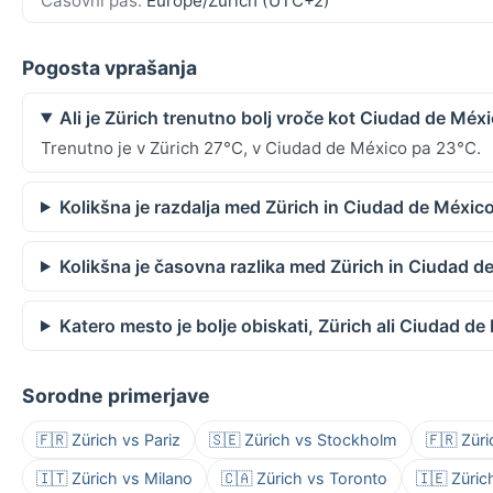
Časovni pas:
Europe/Zurich (UTC+2)
Pogosta vprašanja
Ali je Zürich trenutno bolj vroče kot Ciudad de Méx
Trenutno je v Zürich 27°C, v Ciudad de México pa 23°C.
Kolikšna je razdalja med Zürich in Ciudad de Méxic
Kolikšna je časovna razlika med Zürich in Ciudad d
Katero mesto je bolje obiskati, Zürich ali Ciudad d
Sorodne primerjave
🇫🇷 Zürich vs Pariz
🇸🇪 Zürich vs Stockholm
🇫🇷 Züri
🇮🇹 Zürich vs Milano
🇨🇦 Zürich vs Toronto
🇮🇪 Züric