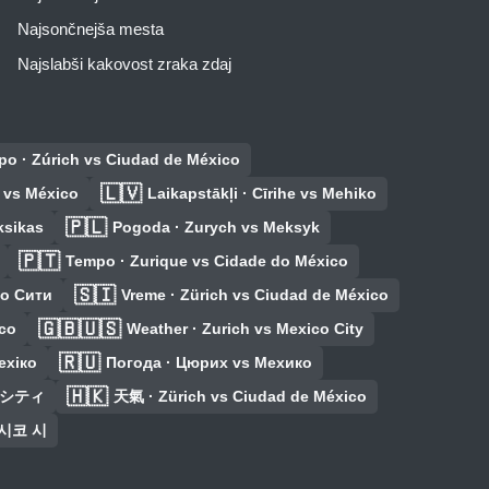
Najsončnejša mesta
Najslabši kakovost zraka zdaj
mpo · Zúrich vs Ciudad de México
🇱🇻
h vs México
Laikapstākļi · Cīrihe vs Mehiko
🇵🇱
ksikas
Pogoda · Zurych vs Meksyk
🇵🇹
Tempo · Zurique vs Cidade do México
🇸🇮
ко Сити
Vreme · Zürich vs Ciudad de México
🇬🇧🇺🇸
ico
Weather · Zurich vs Mexico City
🇷🇺
ехіко
Погода · Цюрих vs Мехико
🇭🇰
コシティ
天氣 · Zürich vs Ciudad de México
멕시코 시