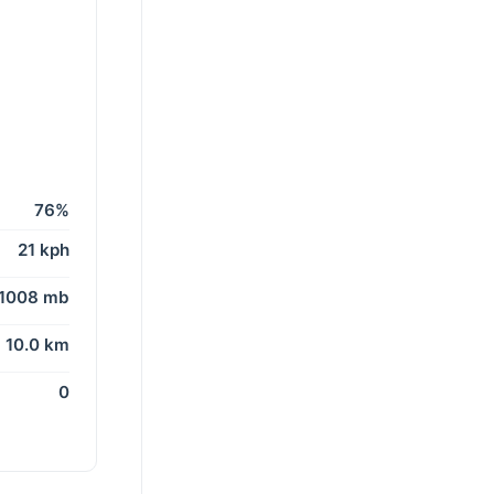
76%
21 kph
1008 mb
10.0 km
0