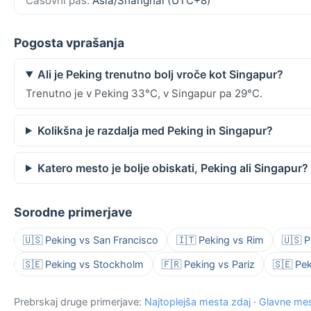
Časovni pas:
Asia/Shanghai (UTC+8)
Pogosta vprašanja
Ali je Peking trenutno bolj vroče kot Singapur?
Trenutno je v Peking 33°C, v Singapur pa 29°C.
Kolikšna je razdalja med Peking in Singapur?
Katero mesto je bolje obiskati, Peking ali Singapur?
Sorodne primerjave
🇺🇸 Peking vs San Francisco
🇮🇹 Peking vs Rim
🇺🇸 P
🇸🇪 Peking vs Stockholm
🇫🇷 Peking vs Pariz
🇸🇪 Pe
Prebrskaj druge primerjave:
Najtoplejša mesta zdaj
·
Glavne mes