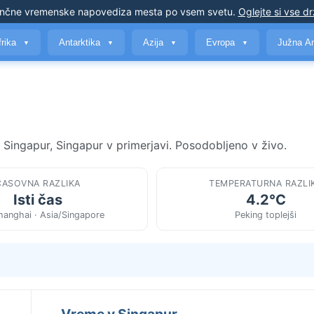
nčne vremenske napovedi
za mesta po vsem svetu
.
Oglejte si vse d
frika
Antarktika
Azija
Evropa
Južna A
▼
▼
▼
▼
 Singapur, Singapur v primerjavi. Posodobljeno v živo.
ČASOVNA RAZLIKA
TEMPERATURNA RAZLI
Isti čas
4.2°C
hanghai · Asia/Singapore
Peking toplejši
Vreme v Singapur