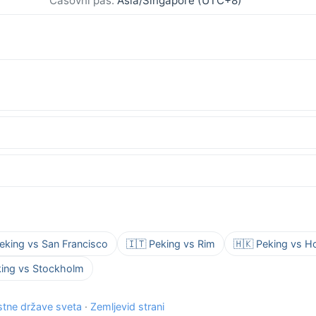
Časovni pas:
Asia/Singapore (UTC+8)
eking vs San Francisco
🇮🇹 Peking vs Rim
🇭🇰 Peking vs 
king vs Stockholm
tne države sveta
·
Zemljevid strani