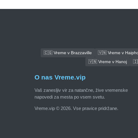
🇨🇬 Vreme v Brazzaville
🇻🇳 Vreme v Haiph
🇻🇳 Vreme v Hanoj
🇮
O nas Vreme.vip
Vaš zanesljiv vir za natančne, žive vremenske
napovedi za mesta po vsem svetu.
Vreme.vip © 2026. Vse pravice pridržane.