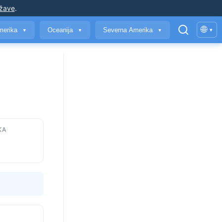
ržave
.
🌐
merika
Oceanija
Severna Amerika
▾
▼
▼
▼
KA