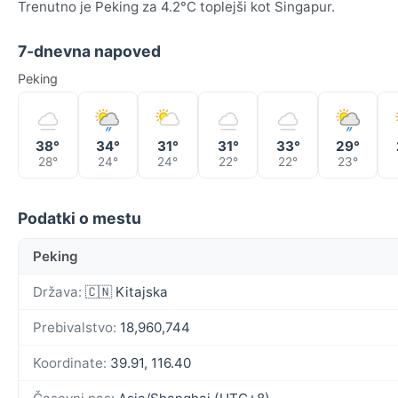
Trenutno je Peking za 4.2°C toplejši kot Singapur.
7-dnevna napoved
Peking
38°
34°
31°
31°
33°
29°
28°
24°
24°
22°
22°
23°
Podatki o mestu
Peking
Država:
🇨🇳 Kitajska
Prebivalstvo:
18,960,744
Koordinate:
39.91, 116.40