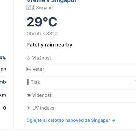
🇸🇬 Singapur
29°C
Občutek 33°C
Patchy rain nearby
4%
💧 Vlažnost
kph
🌬️ Veter
 mb
🌡️ Tlak
 km
👁️ Videnost
0
☀️ UV indeks
Oglejte si celotno napoved za Singapur →