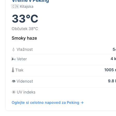
🇨🇳 Kitajska
33°C
Občutek 38°C
Smoky haze
💧 Vlažnost
5
4 
🌬️ Veter
1005
🌡️ Tlak
9.8
👁️ Videnost
☀️ UV indeks
Oglejte si celotno napoved za Peking →