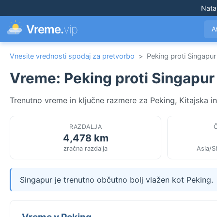
Nata
Vreme.
vip
A
Vnesite vrednosti spodaj za pretvorbo
>
Peking proti Singapur
Vreme: Peking proti Singapur
Trenutno vreme in ključne razmere za Peking, Kitajska in
RAZDALJA
4,478 km
zračna razdalja
Asia/S
Singapur je trenutno občutno bolj vlažen kot Peking.
Vreme v Peking