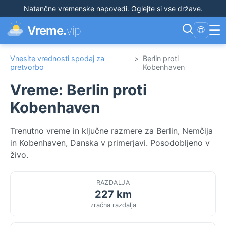
Natančne vremenske napovedi
.
Oglejte si vse države
.
☰
Vreme.
vip
🌐
Vnesite vrednosti spodaj za
>
Berlin proti
pretvorbo
Kobenhaven
Vreme: Berlin proti
Kobenhaven
Trenutno vreme in ključne razmere za Berlin, Nemčija
in Kobenhaven, Danska v primerjavi. Posodobljeno v
živo.
RAZDALJA
227 km
zračna razdalja