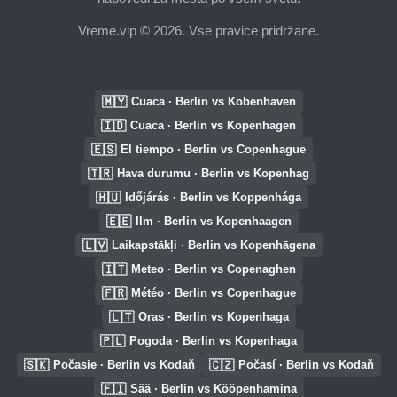
Vreme.vip © 2026. Vse pravice pridržane.
🇲🇾
Cuaca · Berlin vs Kobenhaven
🇮🇩
Cuaca · Berlin vs Kopenhagen
🇪🇸
El tiempo · Berlin vs Copenhague
🇹🇷
Hava durumu · Berlin vs Kopenhag
🇭🇺
Időjárás · Berlin vs Koppenhága
🇪🇪
Ilm · Berlin vs Kopenhaagen
🇱🇻
Laikapstākļi · Berlin vs Kopenhāgena
🇮🇹
Meteo · Berlin vs Copenaghen
🇫🇷
Météo · Berlin vs Copenhague
🇱🇹
Oras · Berlin vs Kopenhaga
🇵🇱
Pogoda · Berlin vs Kopenhaga
🇸🇰
🇨🇿
Počasie · Berlin vs Kodaň
Počasí · Berlin vs Kodaň
🇫🇮
Sää · Berlin vs Kööpenhamina