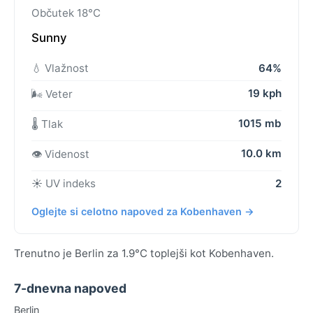
Občutek 18°C
Sunny
💧 Vlažnost
64%
19 kph
🌬️ Veter
1015 mb
🌡️ Tlak
10.0 km
👁️ Videnost
☀️ UV indeks
2
Oglejte si celotno napoved za Kobenhaven →
Trenutno je Berlin za 1.9°C toplejši kot Kobenhaven.
7-dnevna napoved
Berlin