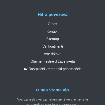
Hitra povezava
O nas
Kontakt
Sitemap
Vsi kontinenti
Vse države
Glavne mestne države sveta
🧩 Brezplačni vremenski pripomoček
O nas Vreme.vip
Vaš zanesljiv vir za natančne, žive vremenske
napovedi za mesta po vsem svetu.