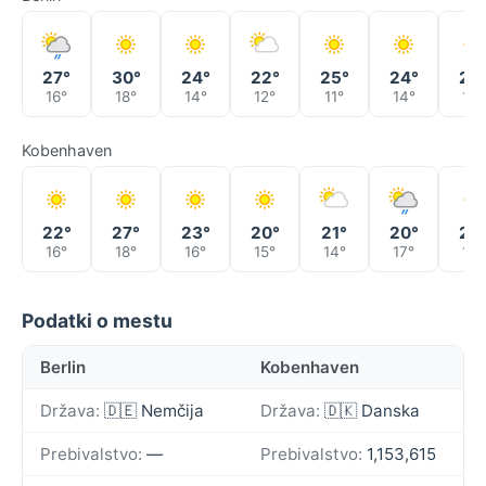
27°
30°
24°
22°
25°
24°
23
16°
18°
14°
12°
11°
14°
12°
Kobenhaven
22°
27°
23°
20°
21°
20°
20
16°
18°
16°
15°
14°
17°
14°
Podatki o mestu
Berlin
Kobenhaven
Država:
🇩🇪 Nemčija
Država:
🇩🇰 Danska
Prebivalstvo:
—
Prebivalstvo:
1,153,615