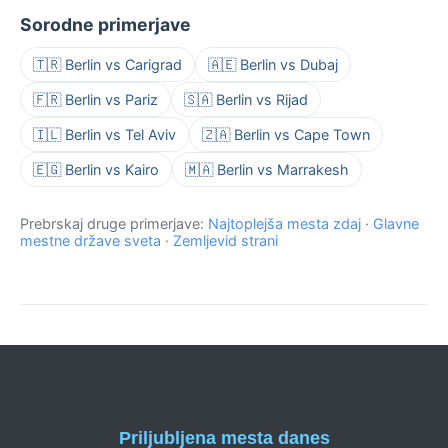
Sorodne primerjave
🇹🇷 Berlin vs Carigrad
🇦🇪 Berlin vs Dubaj
🇫🇷 Berlin vs Pariz
🇸🇦 Berlin vs Rijad
🇮🇱 Berlin vs Tel Aviv
🇿🇦 Berlin vs Cape Town
🇪🇬 Berlin vs Kairo
🇲🇦 Berlin vs Marrakesh
Prebrskaj druge primerjave:
Najtoplejša mesta zdaj
·
Glavne
mestne države sveta
·
Zemljevid strani
Priljubljena mesta danes