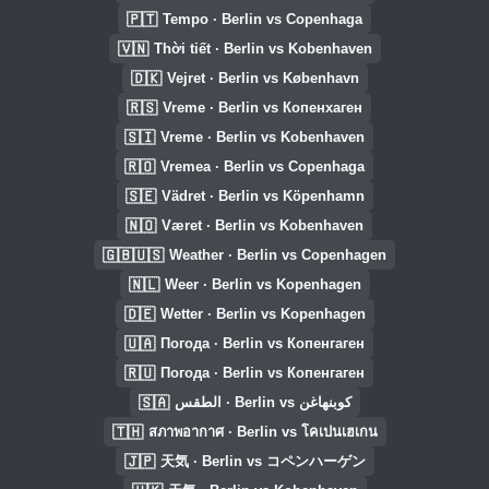
🇵🇹
Tempo · Berlin vs Copenhaga
🇻🇳
Thời tiết · Berlin vs Kobenhaven
🇩🇰
Vejret · Berlin vs København
🇷🇸
Vreme · Berlin vs Копенхаген
🇸🇮
Vreme · Berlin vs Kobenhaven
🇷🇴
Vremea · Berlin vs Copenhaga
🇸🇪
Vädret · Berlin vs Köpenhamn
🇳🇴
Været · Berlin vs Kobenhaven
🇬🇧🇺🇸
Weather · Berlin vs Copenhagen
🇳🇱
Weer · Berlin vs Kopenhagen
🇩🇪
Wetter · Berlin vs Kopenhagen
🇺🇦
Погода · Berlin vs Копенгаген
🇷🇺
Погода · Berlin vs Копенгаген
🇸🇦
الطقس · Berlin vs كوبنهاغن
🇹🇭
สภาพอากาศ · Berlin vs โคเปนเฮเกน
🇯🇵
天気 · Berlin vs コペンハーゲン