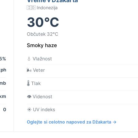
🇮🇩 Indonezija
30°C
Občutek 32°C
Smoky haze
5%
💧 Vlažnost
kph
🌬️ Veter
 mb
🌡️ Tlak
 km
👁️ Videnost
0
☀️ UV indeks
Oglejte si celotno napoved za Džakarta →