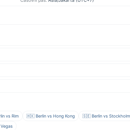
Časovni pas:
Asia/Jakarta (UTC+7)
lin vs Rim
🇭🇰 Berlin vs Hong Kong
🇸🇪 Berlin vs Stockhol
s Vegas