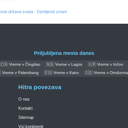
tne države sveta
·
Zemljevid strani
Priljubljena mesta danes
🇨🇳 Vreme v Čingdao
🇳🇬 Vreme v Lagos
🇰🇷 Vreme v Inčon
 Vreme v Palembang
🇪🇬 Vreme v Kairo
🇸🇩 Vreme v Omdurm
Hitra povezava
O nas
Kontakt
Sitemap
Vsi kontinenti