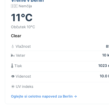
🇩🇪 Nemčija
11°C
Občutek 10°C
Clear
💧 Vlažnost
8
10 
🌬️ Veter
1023
🌡️ Tlak
10.0
👁️ Videnost
☀️ UV indeks
Oglejte si celotno napoved za Berlin →