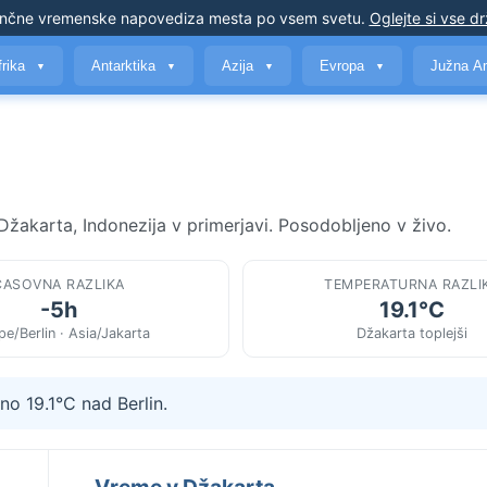
nčne vremenske napovedi
za mesta po vsem svetu
.
Oglejte si vse d
frika
Antarktika
Azija
Evropa
Južna A
▼
▼
▼
▼
Džakarta, Indonezija v primerjavi. Posodobljeno v živo.
ČASOVNA RAZLIKA
TEMPERATURNA RAZLI
-5h
19.1°C
e/Berlin · Asia/Jakarta
Džakarta toplejši
no 19.1°C nad Berlin.
Vreme v Džakarta