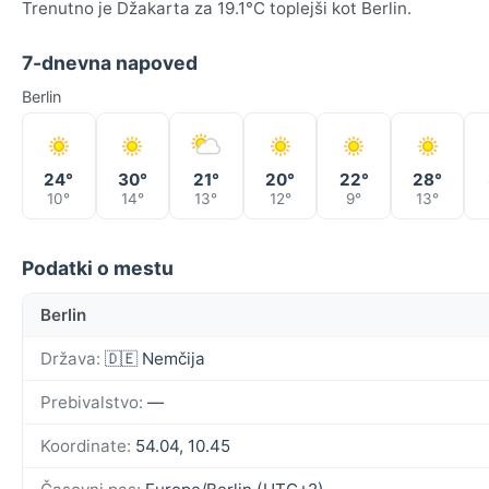
Trenutno je Džakarta za 19.1°C toplejši kot Berlin.
7-dnevna napoved
Berlin
24°
30°
21°
20°
22°
28°
10°
14°
13°
12°
9°
13°
Podatki o mestu
Berlin
Država:
🇩🇪 Nemčija
Prebivalstvo:
—
Koordinate:
54.04, 10.45