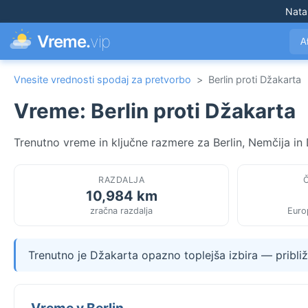
Nata
Vreme.
vip
A
Vnesite vrednosti spodaj za pretvorbo
>
Berlin proti Džakarta
Vreme: Berlin proti Džakarta
Trenutno vreme in ključne razmere za Berlin, Nemčija in 
RAZDALJA
10,984 km
zračna razdalja
Europ
Trenutno je Džakarta opazno toplejša izbira — približ
Vreme v Berlin