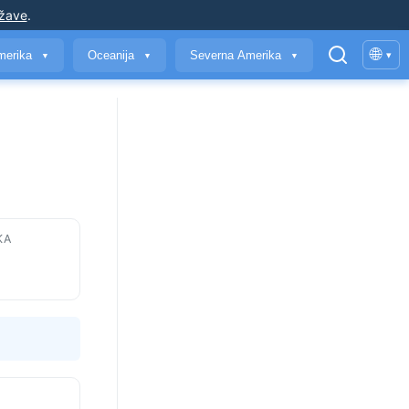
ržave
.
🌐
merika
Oceanija
Severna Amerika
▾
▼
▼
▼
KA