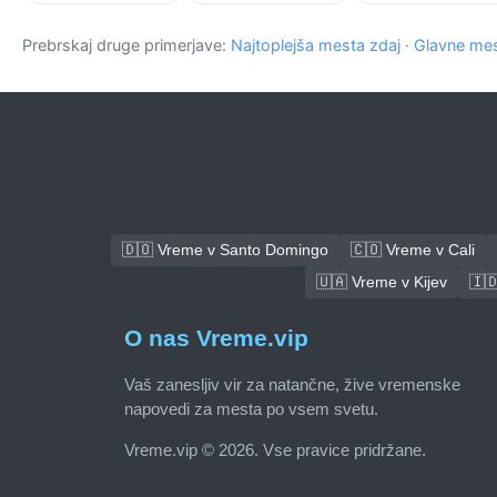
Prebrskaj druge primerjave:
Najtoplejša mesta zdaj
·
Glavne mes
🇩🇴 Vreme v Santo Domingo
🇨🇴 Vreme v Cali
🇺🇦 Vreme v Kijev
🇮
O nas Vreme.vip
Vaš zanesljiv vir za natančne, žive vremenske
napovedi za mesta po vsem svetu.
Vreme.vip © 2026. Vse pravice pridržane.