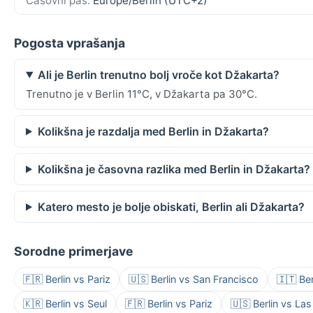
Časovni pas:
Europe/Berlin (UTC+2)
Pogosta vprašanja
Ali je Berlin trenutno bolj vroče kot Džakarta?
Trenutno je v Berlin 11°C, v Džakarta pa 30°C.
Kolikšna je razdalja med Berlin in Džakarta?
Kolikšna je časovna razlika med Berlin in Džakarta?
Katero mesto je bolje obiskati, Berlin ali Džakarta?
Sorodne primerjave
🇫🇷 Berlin vs Pariz
🇺🇸 Berlin vs San Francisco
🇮🇹 Ber
🇰🇷 Berlin vs Seul
🇫🇷 Berlin vs Pariz
🇺🇸 Berlin vs La