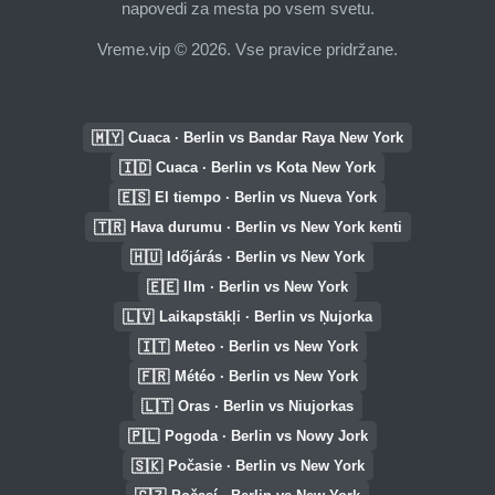
napovedi za mesta po vsem svetu.
Vreme.vip © 2026. Vse pravice pridržane.
🇲🇾
Cuaca · Berlin vs Bandar Raya New York
🇮🇩
Cuaca · Berlin vs Kota New York
🇪🇸
El tiempo · Berlin vs Nueva York
🇹🇷
Hava durumu · Berlin vs New York kenti
🇭🇺
Időjárás · Berlin vs New York
🇪🇪
Ilm · Berlin vs New York
🇱🇻
Laikapstākļi · Berlin vs Ņujorka
🇮🇹
Meteo · Berlin vs New York
🇫🇷
Météo · Berlin vs New York
🇱🇹
Oras · Berlin vs Niujorkas
🇵🇱
Pogoda · Berlin vs Nowy Jork
🇸🇰
Počasie · Berlin vs New York