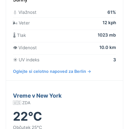
💧 Vlažnost
61%
12 kph
🌬️ Veter
1023 mb
🌡️ Tlak
10.0 km
👁️ Videnost
☀️ UV indeks
3
Oglejte si celotno napoved za Berlin →
Vreme v New York
🇺🇸 ZDA
22°C
Občutek 25°C