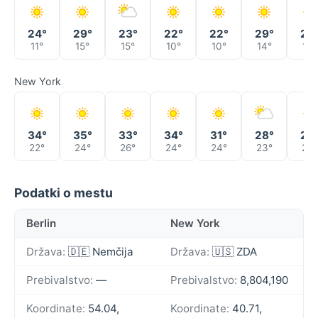
24°
29°
23°
22°
22°
29°
25
11°
15°
15°
10°
10°
14°
15°
New York
34°
35°
33°
34°
31°
28°
28
22°
24°
26°
24°
24°
23°
22°
Podatki o mestu
Berlin
New York
Država:
🇩🇪 Nemčija
Država:
🇺🇸 ZDA
Prebivalstvo:
—
Prebivalstvo:
8,804,190
Koordinate:
54.04,
Koordinate:
40.71,