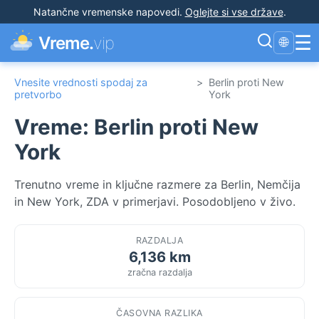
Natančne vremenske napovedi
.
Oglejte si vse države
.
☰
Vreme.
vip
🌐
Vnesite vrednosti spodaj za
>
Berlin proti New
pretvorbo
York
Vreme: Berlin proti New
York
Trenutno vreme in ključne razmere za Berlin, Nemčija
in New York, ZDA v primerjavi. Posodobljeno v živo.
RAZDALJA
6,136 km
zračna razdalja
ČASOVNA RAZLIKA