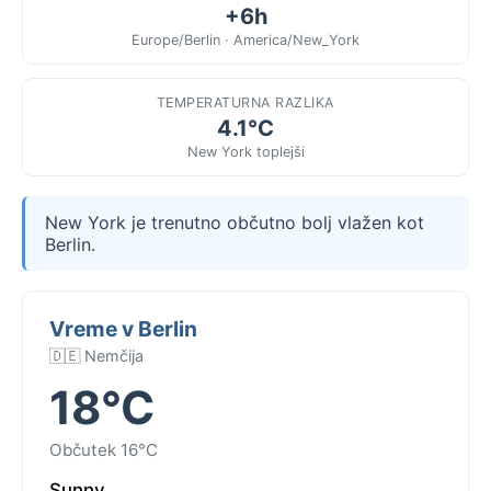
+6h
Europe/Berlin · America/New_York
TEMPERATURNA RAZLIKA
4.1°C
New York toplejši
New York je trenutno občutno bolj vlažen kot
Berlin.
Vreme v Berlin
🇩🇪 Nemčija
18°C
Občutek 16°C
Sunny