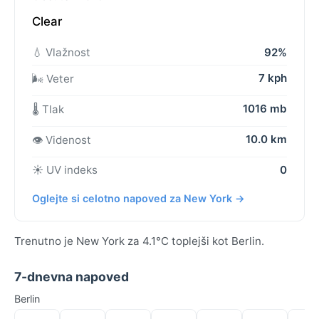
Clear
💧 Vlažnost
92%
7 kph
🌬️ Veter
1016 mb
🌡️ Tlak
10.0 km
👁️ Videnost
☀️ UV indeks
0
Oglejte si celotno napoved za New York →
Trenutno je New York za 4.1°C toplejši kot Berlin.
7-dnevna napoved
Berlin