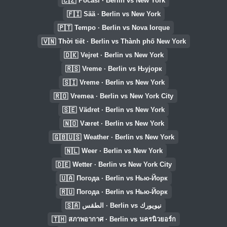
🇨🇿
Počasí · Berlin vs New York
🇫🇮
Sää · Berlin vs New York
🇵🇹
Tempo · Berlin vs Nova Iorque
🇻🇳
Thời tiết · Berlin vs Thành phố New York
🇩🇰
Vejret · Berlin vs New York
🇷🇸
Vreme · Berlin vs Њујорк
🇸🇮
Vreme · Berlin vs New York
🇷🇴
Vremea · Berlin vs New York City
🇸🇪
Vädret · Berlin vs New York
🇳🇴
Været · Berlin vs New York
🇬🇧🇺🇸
Weather · Berlin vs New York
🇳🇱
Weer · Berlin vs New York
🇩🇪
Wetter · Berlin vs New York City
🇺🇦
Погода · Berlin vs Нью-Йорк
🇷🇺
Погода · Berlin vs Нью-Йорк
🇸🇦
الطقس · Berlin vs نيويورك
🇹🇭
สภาพอากาศ · Berlin vs นครนิวยอร์ก