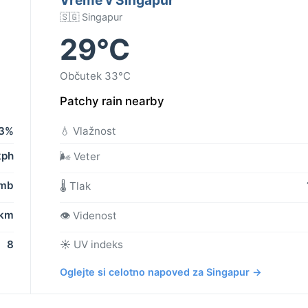
🇸🇬 Singapur
29°C
Občutek 33°C
Patchy rain nearby
3%
💧 Vlažnost
kph
🌬️ Veter
 mb
🌡️ Tlak
 km
👁️ Videnost
8
☀️ UV indeks
Oglejte si celotno napoved za Singapur →