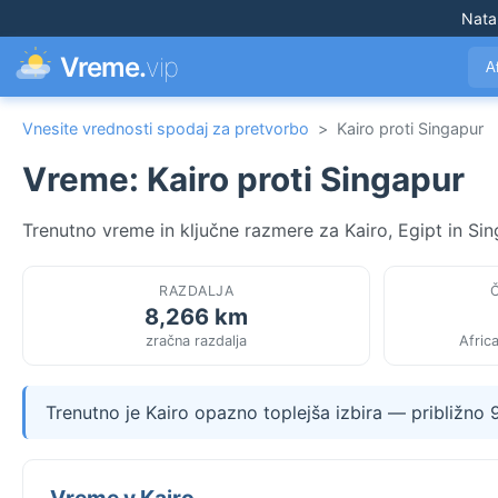
Nata
Vreme.
vip
A
Vnesite vrednosti spodaj za pretvorbo
>
Kairo proti Singapur
Vreme: Kairo proti Singapur
Trenutno vreme in ključne razmere za Kairo, Egipt in Sin
RAZDALJA
8,266 km
zračna razdalja
Afric
Trenutno je Kairo opazno toplejša izbira — približno 
Vreme v Kairo