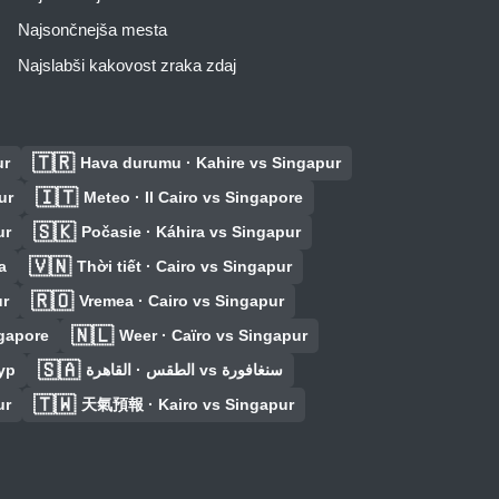
Najsončnejša mesta
Najslabši kakovost zraka zdaj
🇹🇷
ur
Hava durumu · Kahire vs Singapur
🇮🇹
ur
Meteo · Il Cairo vs Singapore
🇸🇰
ur
Počasie · Káhira vs Singapur
🇻🇳
a
Thời tiết · Cairo vs Singapur
🇷🇴
ur
Vremea · Cairo vs Singapur
🇳🇱
ngapore
Weer · Caïro vs Singapur
🇸🇦
ур
الطقس · القاهرة vs سنغافورة
🇹🇼
ur
天氣預報 · Kairo vs Singapur