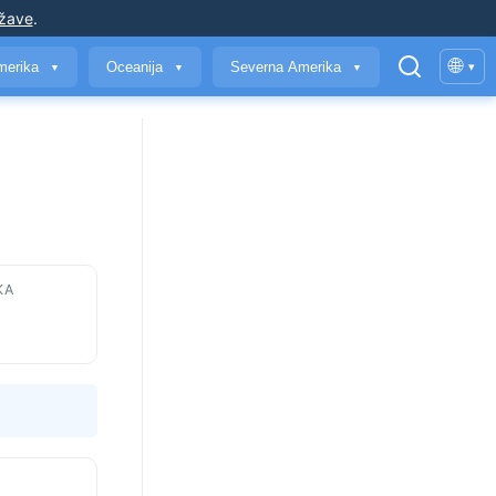
ržave
.
🌐
merika
Oceanija
Severna Amerika
▾
▼
▼
▼
KA