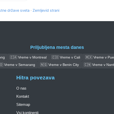
tne države sveta
·
Zemljevid strani
Priljubljena mesta danes
ong
🇨🇦 Vreme v Montreal
🇨🇴 Vreme v Cali
🇲🇽 Vreme v Pue
🇩 Vreme v Semarang
🇳🇬 Vreme v Benin City
🇨🇳 Vreme v Nan
Hitra povezava
O nas
Kontakt
Sitemap
Vsi kontinenti