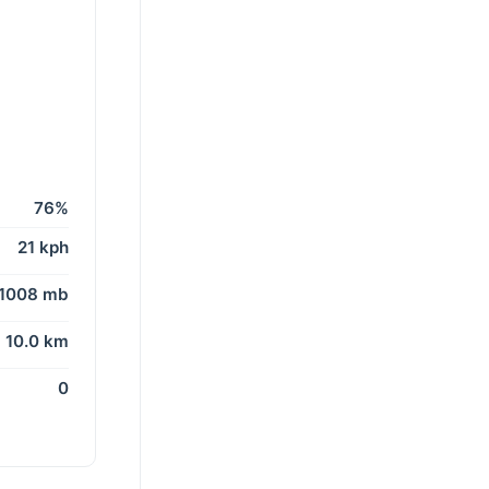
76%
21 kph
1008 mb
10.0 km
0