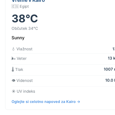
🇪🇬 Egipt
38°C
Občutek 34°C
Sunny
💧 Vlažnost
1
13 
🌬️ Veter
1007
🌡️ Tlak
10.0
👁️ Videnost
☀️ UV indeks
Oglejte si celotno napoved za Kairo →