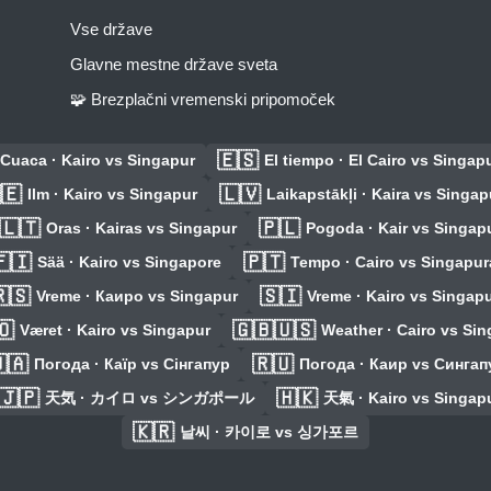
Vse države
Glavne mestne države sveta
🧩 Brezplačni vremenski pripomoček
🇪🇸
Cuaca · Kairo vs Singapur
El tiempo · El Cairo vs Singap
🇪
🇱🇻
Ilm · Kairo vs Singapur
Laikapstākļi · Kaira vs Singap
🇱🇹
🇵🇱
Oras · Kairas vs Singapur
Pogoda · Kair vs Singap
🇮
🇵🇹
Sää · Kairo vs Singapore
Tempo · Cairo vs Singapur
🇸
🇸🇮
Vreme · Каиро vs Singapur
Vreme · Kairo vs Singap
🇴
🇬🇧🇺🇸
Været · Kairo vs Singapur
Weather · Cairo vs Si
🇦
🇷🇺
Погода · Каїр vs Сінгапур
Погода · Каир vs Сингап
🇯🇵
🇭🇰
天気 · カイロ vs シンガポール
天氣 · Kairo vs Singap
🇰🇷
날씨 · 카이로 vs 싱가포르