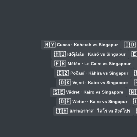
🇲🇾
🇮🇩
Cuaca · Kaherah vs Singapur
🇭🇺

Időjárás · Kairó vs Singapur
🇫🇷
Météo · Le Caire vs Singapour
🇨🇿

Počasí · Káhira vs Singapur
🇩🇰

Vejret · Kairo vs Singapore
🇸🇪
🇳
Vädret · Kairo vs Singapore
🇩🇪

Wetter · Kairo vs Singapur
🇹🇭
สภาพอากาศ · ไคโร vs สิงค์โปร