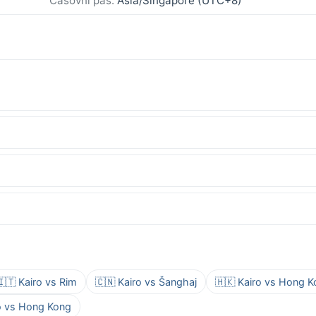
Časovni pas:
Asia/Singapore (UTC+8)
🇮🇹 Kairo vs Rim
🇨🇳 Kairo vs Šanghaj
🇭🇰 Kairo vs Hong 
ro vs Hong Kong