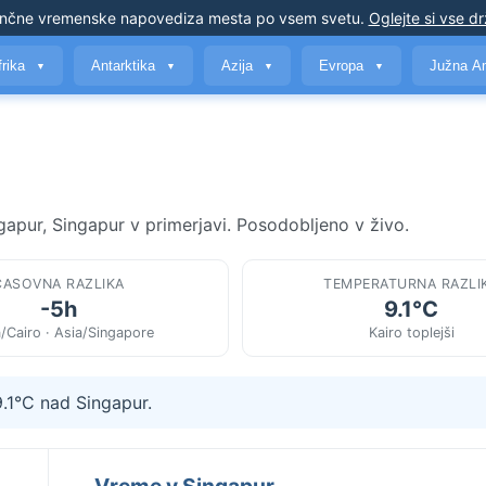
nčne vremenske napovedi
za mesta po vsem svetu
.
Oglejte si vse d
frika
Antarktika
Azija
Evropa
Južna A
▼
▼
▼
▼
gapur, Singapur v primerjavi. Posodobljeno v živo.
ČASOVNA RAZLIKA
TEMPERATURNA RAZLI
-5h
9.1°C
a/Cairo · Asia/Singapore
Kairo toplejši
9.1°C nad Singapur.
Vreme v Singapur