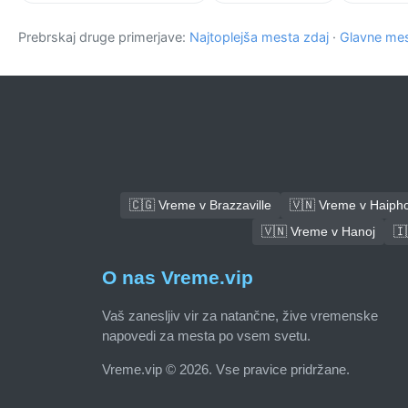
Prebrskaj druge primerjave:
Najtoplejša mesta zdaj
·
Glavne mes
🇨🇬 Vreme v Brazzaville
🇻🇳 Vreme v Haiph
🇻🇳 Vreme v Hanoj
🇮
O nas Vreme.vip
Vaš zanesljiv vir za natančne, žive vremenske
napovedi za mesta po vsem svetu.
Vreme.vip © 2026. Vse pravice pridržane.