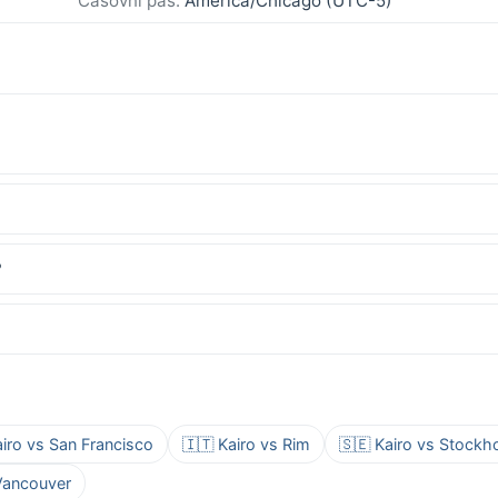
Časovni pas:
America/Chicago (UTC-5)
?
airo vs San Francisco
🇮🇹 Kairo vs Rim
🇸🇪 Kairo vs Stockh
 Vancouver