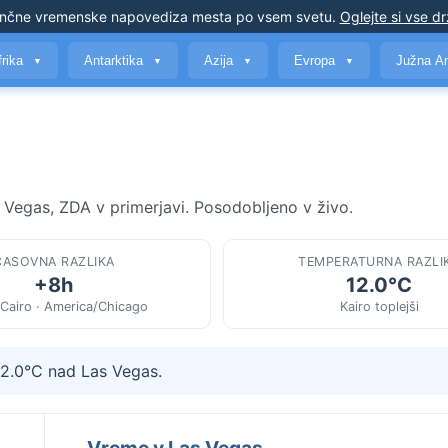
nčne vremenske napovedi
za mesta po vsem svetu
.
Oglejte si vse d
frika
Antarktika
Azija
Evropa
Južna A
▼
▼
▼
▼
s Vegas, ZDA v primerjavi. Posodobljeno v živo.
ČASOVNA RAZLIKA
TEMPERATURNA RAZLI
+8h
12.0°C
/Cairo · America/Chicago
Kairo toplejši
 12.0°C nad Las Vegas.
Vreme v Las Vegas