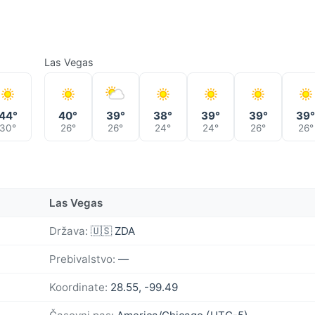
Las Vegas
44°
40°
39°
38°
39°
39°
39
30°
26°
26°
24°
24°
26°
26°
Las Vegas
Država:
🇺🇸 ZDA
Prebivalstvo:
—
Koordinate:
28.55, -99.49