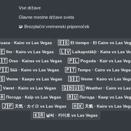
Vse države
Glavne mestne države sveta
🧩 Brezplačni vremenski pripomoček
🇪🇸
uaca · Kairo vs Las Vegas
El tiempo · El Cairo vs Las Ve
🇪
🇱🇻
Ilm · Kairo vs Las Vegas
Laikapstākļi · Kaira vs Las V
🇹
🇵🇱
Oras · Kairas vs Las Vegas
Pogoda · Kair vs Las Veg
🇮
🇵🇹
Sää · Kairo vs Las Vegas
Tempo · Cairo vs Las Vega
🇸
🇸🇮
Vreme · Каиро vs Las Vegas
Vreme · Kairo vs Las Veg

🇬🇧🇺🇸
Været · Kairo vs Las Vegas
Weather · Cairo vs La
🇦
🇷🇺
Погода · Каїр vs Las Vegas
Погода · Каир vs Las Ve
🇯🇵
🇭🇰
天気 · カイロ vs Las Vegas
天氣 · Kairo vs Las Veg
🇰🇷
날씨 · 카이로 vs Las Vegas