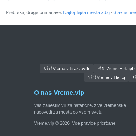
Prebrskaj druge primerjave:
Najtoplejša mesta zdaj
·
Glavne mes
🇨🇬 Vreme v Brazzaville
🇻🇳 Vreme v Haiph
🇻🇳 Vreme v Hanoj
🇮
O nas Vreme.vip
Vaš zanesljiv vir za natančne, žive vremenske
napovedi za mesta po vsem svetu.
Vreme.vip © 2026. Vse pravice pridržane.