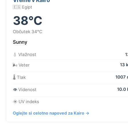
🇪🇬 Egipt
38°C
Občutek 34°C
Sunny
💧 Vlažnost
1
13 
🌬️ Veter
1007
🌡️ Tlak
10.0
👁️ Videnost
☀️ UV indeks
Oglejte si celotno napoved za Kairo →