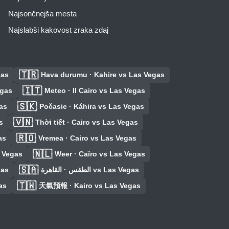
Najsončnejša mesta
Najslabši kakovost zraka zdaj
🇹🇷
gas
Hava durumu · Kahire vs Las Vegas
🇮🇹
egas
Meteo · Il Cairo vs Las Vegas
🇸🇰
as
Počasie · Káhira vs Las Vegas
🇻🇳
s
Thời tiết · Cairo vs Las Vegas
🇷🇴
as
Vremea · Cairo vs Las Vegas
🇳🇱
s Vegas
Weer · Caïro vs Las Vegas
🇸🇦
gas
الطقس · القاهرة vs Las Vegas
🇹🇼
as
天氣預報 · Kairo vs Las Vegas