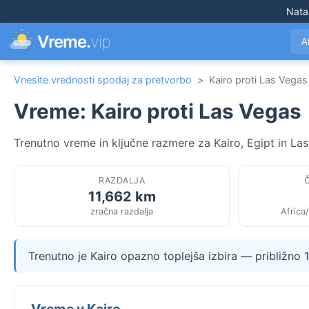
Nata
Vreme.
vip
A
Vnesite vrednosti spodaj za pretvorbo
>
Kairo proti Las Vegas
Vreme: Kairo proti Las Vegas
Trenutno vreme in ključne razmere za Kairo, Egipt in La
RAZDALJA
11,662 km
zračna razdalja
Africa
Trenutno je Kairo opazno toplejša izbira — približno
Vreme v Kairo