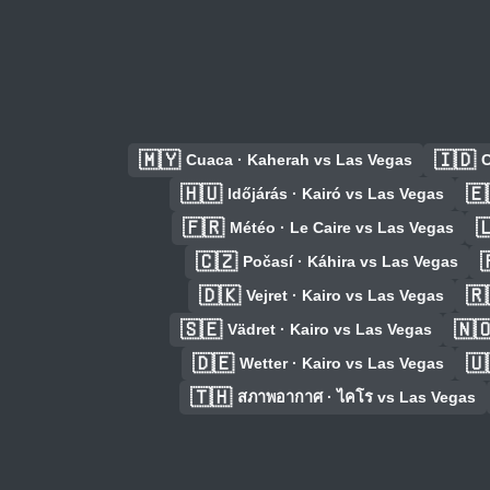
🇲🇾
🇮🇩
Cuaca · Kaherah vs Las Vegas
C
🇭🇺
🇪
Időjárás · Kairó vs Las Vegas
🇫🇷

Météo · Le Caire vs Las Vegas
🇨🇿

Počasí · Káhira vs Las Vegas
🇩🇰
🇷
Vejret · Kairo vs Las Vegas
🇸🇪
🇳
Vädret · Kairo vs Las Vegas
🇩🇪
🇺
Wetter · Kairo vs Las Vegas
🇹🇭
สภาพอากาศ · ไคโร vs Las Vegas