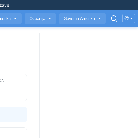
ržave
.
🌐
merika
Oceanija
Severna Amerika
▾
▼
▼
▼
KA