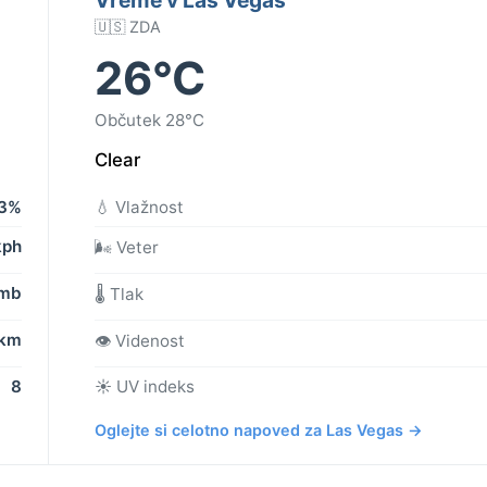
🇺🇸 ZDA
26°C
Občutek 28°C
Clear
3%
💧 Vlažnost
kph
🌬️ Veter
 mb
🌡️ Tlak
 km
👁️ Videnost
8
☀️ UV indeks
Oglejte si celotno napoved za Las Vegas →