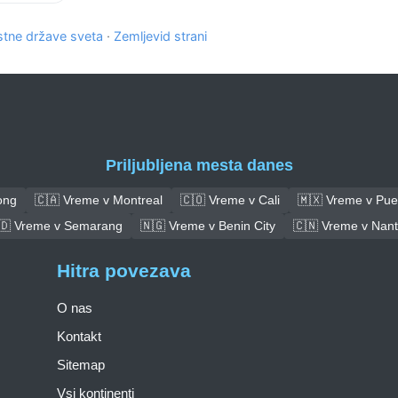
tne države sveta
·
Zemljevid strani
Priljubljena mesta danes
ong
🇨🇦 Vreme v Montreal
🇨🇴 Vreme v Cali
🇲🇽 Vreme v Pue
🇩 Vreme v Semarang
🇳🇬 Vreme v Benin City
🇨🇳 Vreme v Nan
Hitra povezava
O nas
Kontakt
Sitemap
Vsi kontinenti