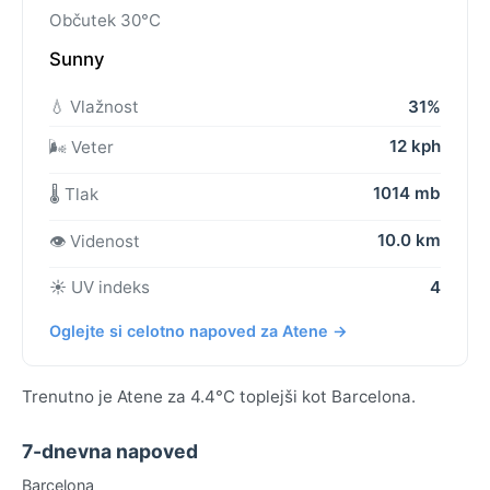
Občutek 30°C
Sunny
💧 Vlažnost
31%
12 kph
🌬️ Veter
1014 mb
🌡️ Tlak
10.0 km
👁️ Videnost
☀️ UV indeks
4
Oglejte si celotno napoved za Atene →
Trenutno je Atene za 4.4°C toplejši kot Barcelona.
7-dnevna napoved
Barcelona