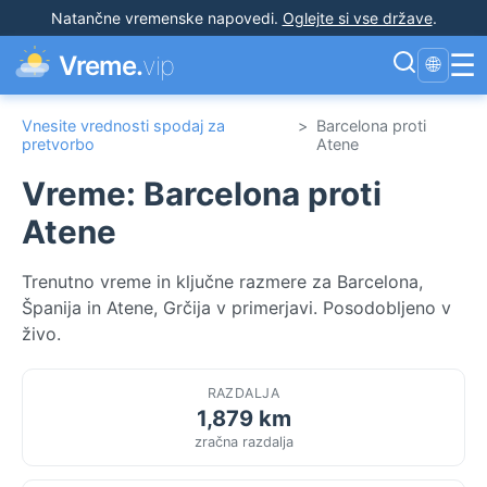
Natančne vremenske napovedi
.
Oglejte si vse države
.
☰
Vreme.
vip
🌐
Vnesite vrednosti spodaj za
>
Barcelona proti
pretvorbo
Atene
Vreme: Barcelona proti
Atene
Trenutno vreme in ključne razmere za Barcelona,
Španija in Atene, Grčija v primerjavi. Posodobljeno v
živo.
RAZDALJA
1,879 km
zračna razdalja