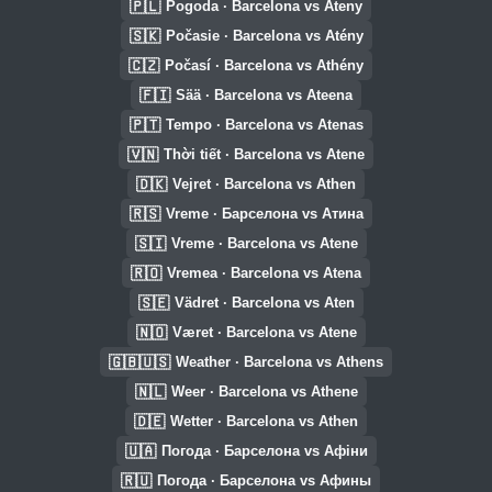
🇵🇱
Pogoda · Barcelona vs Ateny
🇸🇰
Počasie · Barcelona vs Atény
🇨🇿
Počasí · Barcelona vs Athény
🇫🇮
Sää · Barcelona vs Ateena
🇵🇹
Tempo · Barcelona vs Atenas
🇻🇳
Thời tiết · Barcelona vs Atene
🇩🇰
Vejret · Barcelona vs Athen
🇷🇸
Vreme · Барселона vs Атина
🇸🇮
Vreme · Barcelona vs Atene
🇷🇴
Vremea · Barcelona vs Atena
🇸🇪
Vädret · Barcelona vs Aten
🇳🇴
Været · Barcelona vs Atene
🇬🇧🇺🇸
Weather · Barcelona vs Athens
🇳🇱
Weer · Barcelona vs Athene
🇩🇪
Wetter · Barcelona vs Athen
🇺🇦
Погода · Барселона vs Афіни
🇷🇺
Погода · Барселона vs Афины