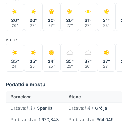
30°
30°
30°
30°
31°
31°
32
26°
27°
27°
27°
27°
28°
28°
Atene
35°
35°
34°
35°
37°
37°
35
24°
25°
25°
25°
26°
28°
25°
Podatki o mestu
Barcelona
Atene
Država:
🇪🇸 Španija
Država:
🇬🇷 Grčija
Prebivalstvo:
1,620,343
Prebivalstvo:
664,046