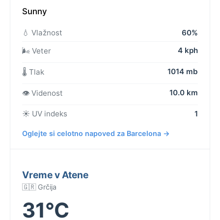
Sunny
💧 Vlažnost
60%
4 kph
🌬️ Veter
1014 mb
🌡️ Tlak
10.0 km
👁️ Videnost
☀️ UV indeks
1
Oglejte si celotno napoved za Barcelona →
Vreme v Atene
🇬🇷 Grčija
31°C