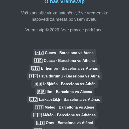
O nas Vreme.vip
Vaš zanesljiv vir za natančne, žive vremenske
napovedi za mesta po vsem svetu.
Vreme.vip © 2026. Vse pravice pridržane.
🇲🇾
Cuaca · Barcelona vs Atene
🇮🇩
Cuaca · Barcelona vs Athena
🇪🇸
El tiempo · Barcelona vs Atenas
🇹🇷
Hava durumu · Barselona vs Atina
🇭🇺
Időjárás · Barcelona vs Athén
🇪🇪
Ilm · Barcelona vs Ateena
🇱🇻
Laikapstākļi · Barselona vs Atēnas
🇮🇹
Meteo · Barcellona vs Atene
🇫🇷
Météo · Barcelone vs Athènes
🇱🇹
Oras · Barselona vs Atėnai